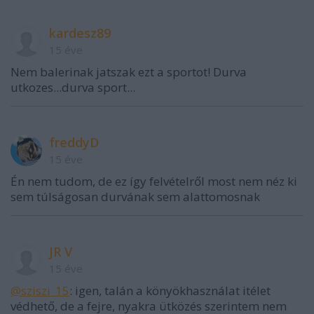
kardesz89
15 éve
Nem balerinak jatszak ezt a sportot! Durva
utkozes...durva sport...
freddyD
15 éve
Én nem tudom, de ez így felvételről most nem néz ki
sem túlságosan durvának sem alattomosnak
JR V
15 éve
@sziszi_15
: igen, talán a könyökhasználat itélet
védhető, de a fejre, nyakra ütközés szerintem nem