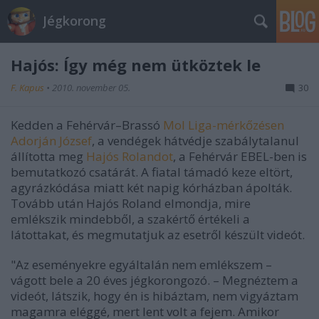
Jégkorong
Hajós: Így még nem ütköztek le
F. Kapus
•
2010. november 05.
30
Kedden a Fehérvár–Brassó
Mol Liga-mérkőzésen
Adorján József
, a vendégek hátvédje szabálytalanul
állította meg
Hajós Rolandot
, a Fehérvár EBEL-ben is
bemutatkozó csatárát. A fiatal támadó keze eltört,
agyrázkódása miatt két napig kórházban ápolták.
Tovább után Hajós Roland elmondja, mire
emlékszik mindebből, a szakértő értékeli a
látottakat, és megmutatjuk az esetről készült videót.
"Az eseményekre egyáltalán nem emlékszem –
vágott bele a 20 éves jégkorongozó. – Megnéztem a
videót, látszik, hogy én is hibáztam, nem vigyáztam
magamra eléggé, mert lent volt a fejem. Amikor