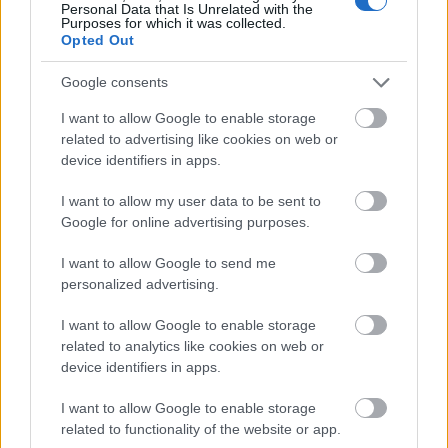
Érdekes, hogy a támadást követő fehérvári játékos
Personal Data that Is Unrelated with the
Purposes for which it was collected.
úgy ítélte meg pár méterről a szituációt, hogy
Opted Out
szándékos volt és elégtételt is próbált venni.
Szumma szummárum, ez a jelenet a Brassó részéről
Google consents
a sokadik durva (és nem kemény) jelenet volt.
A játékvezetők a két 5 perces brassói emberhátrányt
I want to allow Google to enable storage
4, de lehet, hogy 5 jogtalan 2 perces fehérvári
related to advertising like cookies on web or
kiállítással próbálták kompenzálni, ami abban az
device identifiers in apps.
értelemben jót tesz a csapatnak, hogy tanulják a
I want to allow my user data to be sent to
speciális játékokat.
Google for online advertising purposes.
I want to allow Google to send me
Imőcz
personalized advertising.
15 éve
I want to allow Google to enable storage
Jobbulást, Roland!
related to analytics like cookies on web or
device identifiers in apps.
I want to allow Google to enable storage
JR V
related to functionality of the website or app.
15 éve