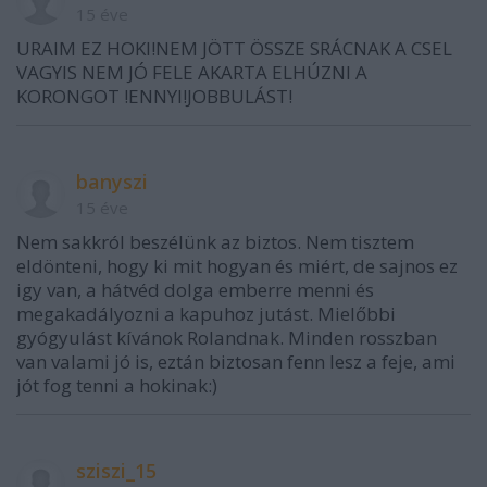
15 éve
URAIM EZ HOKI!NEM JÖTT ÖSSZE SRÁCNAK A CSEL
VAGYIS NEM JÓ FELE AKARTA ELHÚZNI A
KORONGOT !ENNYI!JOBBULÁST!
banyszi
15 éve
Nem sakkról beszélünk az biztos. Nem tisztem
eldönteni, hogy ki mit hogyan és miért, de sajnos ez
igy van, a hátvéd dolga emberre menni és
megakadályozni a kapuhoz jutást. Mielőbbi
gyógyulást kívánok Rolandnak. Minden rosszban
van valami jó is, eztán biztosan fenn lesz a feje, ami
jót fog tenni a hokinak:)
sziszi_15