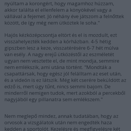
nyúltam a korongért, hogy magamhoz húzzam,
akkor találta el ellenfelem a könyökével vagy a
vállával a fejemet. Jó néhány éve játszom a felnőttek
között, de így még nem ütköztek le soha."
Hajós kézközépcsontja eltört és el is mozdult, ezt
visszahelyezték kedden a kórházban. 4-5 hétig
gipszben lesz a keze, visszatérésére 6-7 hét múlva
van esély. A nagy erejű ütközéstől az eszméletét
ugyan nem vesztette el, de mint mondja, semmire
nem emlékszik, ami utána történt. "Mondták a
csapattársak, hogy egész jól felálltam az eset után,
és a videón is ez látszik. Még két cserére beküldött az
edző is, mert úgy tűnt, nincs semmi bajom. De
minderről nemigen tudok, mert azokból a percekből
nagyjából egy pillanatra sem emlékszem."
Nem meglepő mindez, annak tudatában, hogy az
orvosok a vizsgálatok után nem engedték haza
kedden a sportolót. Kezelésre és megfigyelésre két