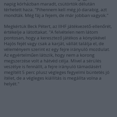
napig kórházban maradt, csütörtök délután
térhetett haza. "Pihennem kell még jó darabig, azt
mondták. Még fáj a fejem, de már jobban vagyok."
Megkértük Beck Pétert, az IIHF játékvezető-ellenőrét,
értékelje a látottakat. "A felvételen nem látom
pontosan, hogy a keresztező játékos a könyökével
Hajós fejét vagy csak a karját, vállát találja el, de
véleményem szerint ez egy fejre irányuló mozdulat.
Az egyértelműen látszik, hogy nem a korong
megszerzése volt a hátvéd célja. Mivel a sérülés
veszélye is fennállt, a fejre irányuló támadásért
megítélt 5 perc plusz végleges fegyelmi büntetés jó
ítélet, de a végleges kiállítás is megállta volna a
helyét."