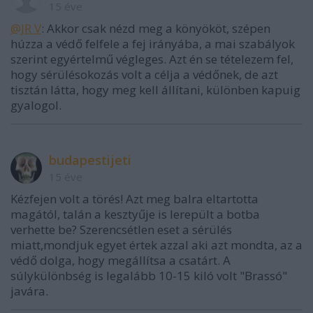
15 éve
@JR V
: Akkor csak nézd meg a könyököt, szépen
húzza a védő felfele a fej irányába, a mai szabályok
szerint egyértelmű végleges. Azt én se tételezem fel,
hogy sérülésokozás volt a célja a védőnek, de azt
tisztán látta, hogy meg kell állítani, különben kapuig
gyalogol.
budapestijeti
15 éve
Kézfejen volt a törés! Azt meg balra eltartotta
magától, talán a kesztyűje is lerepült a botba
verhette be? Szerencsétlen eset a sérülés
miatt,mondjuk egyet értek azzal aki azt mondta, az a
védő dolga, hogy megállítsa a csatárt. A
súlykülönbség is legalább 10-15 kiló volt "Brassó"
javára.