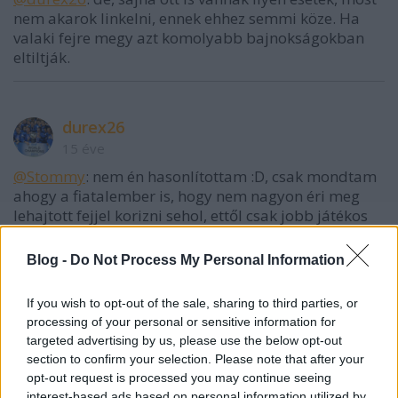
nem akarok linkelni, ennek ehhez semmi köze. Ha
valaki fejre megy azt komolyabb bajnokságokban
eltiltják.
durex26
15 éve
@Stommy
: nem én hasonlítottam :D, csak mondtam
ahogy a fiatalember is, hogy nem nagyon éri meg
lehajtott fejjel korizni sehol, ettől csak jobb játékos
lesz, a könyököt lehet tiltani bár nekem se
egyértelmű, de ha a kevesebb időt töltött volna
Blog -
Do Not Process My Personal Information
lehajtott fejjel, biztos nem szalad ekkora pofonba.
Sajnálatos, vagy nem, de ez a játék gyorsul, és
If you wish to opt-out of the sale, sharing to third parties, or
alkalmazkodni kell, szerintem ha Adorján csak
processing of your personal or sensitive information for
simán megáll akkor is hatalmasat esik, a saját
targeted advertising by us, please use the below opt-out
lendülete miatt.
section to confirm your selection. Please note that after your
Mióta kell/muszáj egy védőnek korongszerző
opt-out request is processed you may continue seeing
mozdulatokat bemutatni? minek kell ez kiemelni?, az
interest-based ads based on personal information utilized by