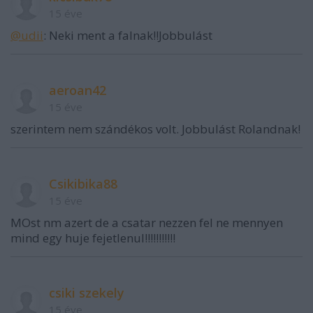
15 éve
@udii
: Neki ment a falnak!!Jobbulást
aeroan42
15 éve
szerintem nem szándékos volt. Jobbulást Rolandnak!
Csikibika88
15 éve
MOst nm azert de a csatar nezzen fel ne mennyen
mind egy huje fejetlenul!!!!!!!!!!!
csiki szekely
15 éve