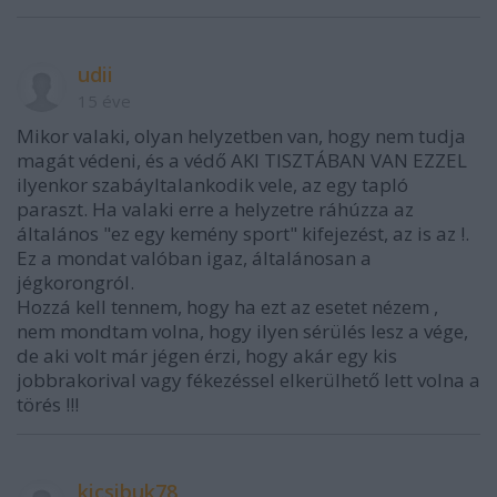
udii
15 éve
Mikor valaki, olyan helyzetben van, hogy nem tudja
magát védeni, és a védő AKI TISZTÁBAN VAN EZZEL
ilyenkor szabáyltalankodik vele, az egy tapló
paraszt. Ha valaki erre a helyzetre ráhúzza az
általános "ez egy kemény sport" kifejezést, az is az !.
Ez a mondat valóban igaz, általánosan a
jégkorongról.
Hozzá kell tennem, hogy ha ezt az esetet nézem ,
nem mondtam volna, hogy ilyen sérülés lesz a vége,
de aki volt már jégen érzi, hogy akár egy kis
jobbrakorival vagy fékezéssel elkerülhető lett volna a
törés !!!
kicsibuk78