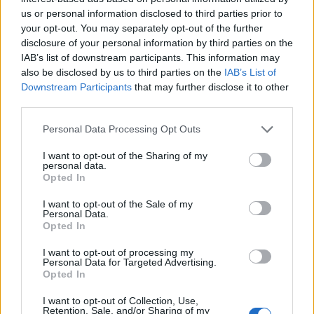
ütközés mint fogalom megállja a helyét, hisz
us or personal information disclosed to third parties prior to
korongot birtoklót ütközött le, csak rosszul lett
your opt-out. You may separately opt-out of the further
kivitelezve. Véleményem szerint, ha nincs lent a feje,
disclosure of your personal information by third parties on the
vagy hamarabb észlel vállát kapja el,
IAB’s list of downstream participants. This information may
szándékosságot sérülésokozásra nem látok benne.
also be disclosed by us to third parties on the
IAB’s List of
Downstream Participants
that may further disclose it to other
third parties.
TheKaszi
Please note that this website/app uses one or more Google
Personal Data Processing Opt Outs
services and may gather and store information including but
15 éve
not limited to your visit or usage behaviour. You may click to
I want to opt-out of the Sharing of my
@durex26
: Nehéz értékelni a helyzetet csak a
personal data.
grant or deny consent to Google and its third-party tags to
Opted In
videóról. Amikor ez történt, akkor már volt sérülést
use your data for below specified purposes in below Google
okozó szabálytalanság (Benk szenvedte el), amit
consent section.
I want to opt-out of the Sale of my
továbbengedtek, és volt egy másik fejre irányuló
Personal Data.
szabálytalanság, amit büntettek a játékvezetők.
Opted In
A védőnek a koronghoz azonban már semmi köze
I want to opt-out of processing my
nem volt, abban viszont igazad van, hogy
Personal Data for Targeted Advertising.
szándékosság nem feltételezhető. Abban is
Opted In
vitatkoznék, hogy a félig lehajtott fej a korong és a
I want to opt-out of Collection, Use,
csel miatt volt.
Retention, Sale, and/or Sharing of my