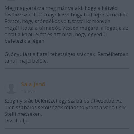
Megmagyarázza meg már valaki, hogy a hátvéd
testhez szorított könyökével hogy tud fejre támadni?
Persze, hogy szándékos volt, testel keményen
megállította a támadót. Vessen magára, a lógatja az
orrát a kapu előtt és azt hiszi, hogy egyedül
baletezik a jégen.
Gyógyulást a fiatal tehetséges srácnak. Remélhetően
tanul majd belőle.
Sala Jenő
15 éve
Szegíny srác belénézet egy szabálos ütközetbe. Az
iljen szabálos semiségek miadt folytont a vér a Csík-
Stelli mecseken.
Div. II. alja