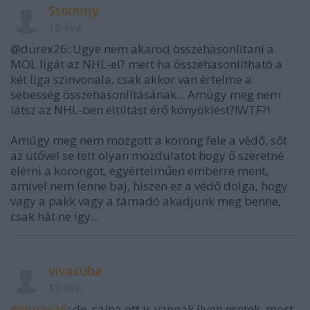
Stommy
15 éve
@durex26: Ugye nem akarod összehasonlítani a
MOL ligát az NHL-el? mert ha összehasonlítható a
két liga szinvonala, csak akkor van értelme a
sebesség összehasonlításának... Amúgy meg nem
látsz az NHL-ben eltíltást érő könyöklést?!WTF?!
Amúgy meg nem mozgott a korong fele a védő, sőt
az ütővel se tett olyan mozdulatot hogy ő szeretné
elérni a korongot, egyértelműen emberre ment,
amivel nem lenne baj, hiszen ez a védő dolga, hogy
vagy a pakk vagy a támadó akadjunk meg benne,
csak hát ne így...
vivacuba
15 éve
@durex26
: de, sajna ott is vannak ilyen esetek, most