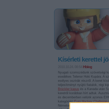
Kísérleti kerettel 
2010.10.24. 08:54
Hblog
Nyugati szomszédunk szövetségi kap
esedékes Telenor Hoki Kupára. A sz
esélyes osztrák részről. A keret kí
teljesítményt nyújtó fiatalok, régi k
Brückler kapus
és a Kanada után S
keretről korábban hírt adtuk. Ausz
és decemberben velünk azonos EIHC
kategóriájú
Euro Hockey Challenge-
Németországgal, Szlovákiával és Let