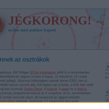
JÉGKORONG!
nyilas misi pakkot kapott
jönnek az osztrákok
J
itánya, Bill Gilligan
30 fős kontingenst
jelölt ki a novemberben
A 
ékesfehérvári négyes tornára 4 kapus, 11 hátvéd és 15 csatár
és 
sérleti jellegű, túlnyomó többségben vannak benne EBEL-ben jó
ipróbált harcos viszont alig. Két légiós van a listán, a KHL-ben védő
vájcban nyomuló
Stefan Ulmer
. A
magyar
, a
japán
és a
francia
K
tria komoly programmal készül az A csoportos vb-re, novemberben
-tornán vesznek részt, de tavasszal az eggyel erősebb
sorozatban
indulnak, áprilisban 2-2 mérkőzést játszanak
tországgal. A vb előtti közvetlenül még két meccset terveznek,