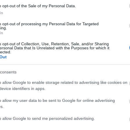
o opt-out of the Sale of my Personal Data.
In
to opt-out of processing my Personal Data for Targeted
ing.
In
sználói tartalomnak minősülnek, értük a
szolgáltatás technikai
üzemeltetője semmilyen felelősséget nem vállal,
ztőjéhez. Részletek a
Felhasználási feltételekben
és az
adatvédelmi tájékoztatóban
.
C
o opt-out of Collection, Use, Retention, Sale, and/or Sharing
ersonal Data that Is Unrelated with the Purposes for which it
ah
lected.
1
(
2
Out
ege lesz az osztrák kontingens(EBEL-válogatott)és a Magyar
ba
ba
(
5
Válasz erre
cs
consents
div
eb
o allow Google to enable storage related to advertising like cookies on
(
4
4
fe
evice identifiers in apps.
gér az Osztrák(EBEL-válogatott) kontingens és a Magyar
fe
(
1
fr
o allow my user data to be sent to Google for online advertising
Válasz erre
hár
s.
ho
ifj
7
(
4
to allow Google to send me personalized advertising.
(
5
(
2
kö
Válasz erre