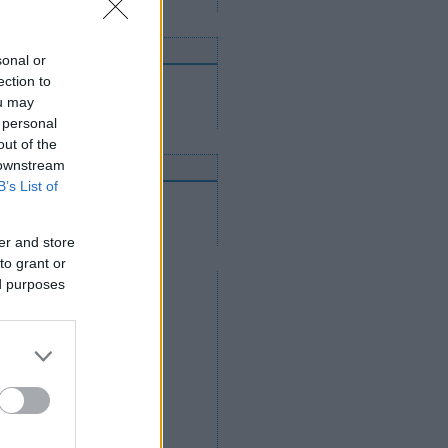
nnen mehetnek tovább
sonal or
ection to
Utánpótláscsapatok
Felnőttcsapatok
ou may
Jégcsarnokok és jégpályák
 personal
out of the
 downstream
nline közvetítések
B’s List of
2012. április 14.
2012. április 12.
2012. április 11.
er and store
to grant or
ed purposes