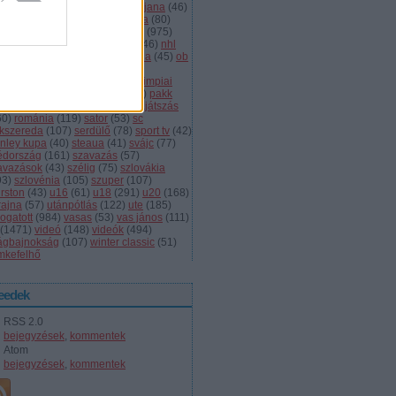
dányi
(
105
)
légiósok
(
131
)
ljubljana
(
46
)
gyarország
(
561
)
magyar kupa
(
80
)
skolc
(
187
)
mjsz
(
143
)
mol liga
(
975
)
ionalliga
(
132
)
németország
(
46
)
nhl
598
)
női
(
96
)
nők
(
127
)
norvégia
(
45
)
ob
173
)
ob i.
(
206
)
ocskay
(
107
)
aszország
(
68
)
olimpia
(
119
)
olimpiai
lejtezők
(
85
)
oroszország
(
132
)
pakk
1
)
playoff
(
137
)
primeau
(
55
)
rájátszás
60
)
románia
(
119
)
sator
(
53
)
sc
íkszereda
(
107
)
serdülő
(
78
)
sport tv
(
42
)
anley kupa
(
40
)
steaua
(
41
)
svájc
(
77
)
édország
(
161
)
szavazás
(
57
)
avazások
(
43
)
szélig
(
75
)
szlovákia
93
)
szlovénia
(
105
)
szuper
(
107
)
urston
(
43
)
u16
(
61
)
u18
(
291
)
u20
(
168
)
rajna
(
57
)
utánpótlás
(
122
)
ute
(
185
)
ogatott
(
984
)
vasas
(
53
)
vas jános
(
111
)
(
1471
)
videó
(
148
)
videók
(
494
)
lágbajnokság
(
107
)
winter classic
(
51
)
mkefelhő
eedek
RSS 2.0
bejegyzések
,
kommentek
Atom
bejegyzések
,
kommentek