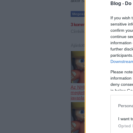
akkor Szlovákia vagy Szlovénia és a
Blog -
Do 
If you wish 
sensitive in
3
komment
confirm you
Címkék:
ausztria
válogatott
teleno
continue se
information 
Ajánlott bejegyzések:
further disc
participants
Downstream 
Please note
information 
deny consent
Az NHL
Bemutatkoz
in below Go
megtette újabb
UTE és az
javaslatát
is
Persona
I want t
Opted 