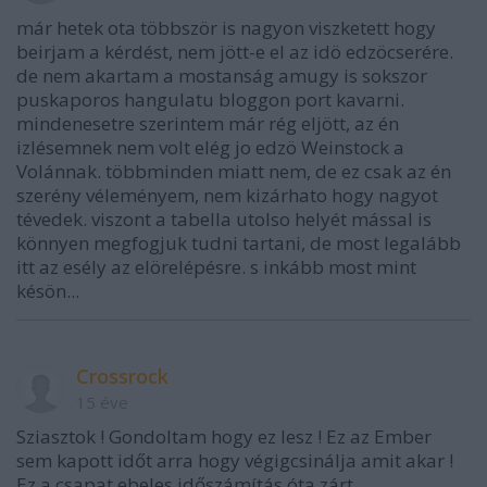
már hetek ota többször is nagyon viszketett hogy
beirjam a kérdést, nem jött-e el az idö edzöcserére.
de nem akartam a mostanság amugy is sokszor
puskaporos hangulatu bloggon port kavarni.
mindenesetre szerintem már rég eljött, az én
izlésemnek nem volt elég jo edzö Weinstock a
Volánnak. többminden miatt nem, de ez csak az én
szerény véleményem, nem kizárhato hogy nagyot
tévedek. viszont a tabella utolso helyét mással is
könnyen megfogjuk tudni tartani, de most legalább
itt az esély az elörelépésre. s inkább most mint
késön...
Crossrock
15 éve
Sziasztok ! Gondoltam hogy ez lesz ! Ez az Ember
sem kapott időt arra hogy végigcsinálja amit akar !
Ez a csapat ebeles időszámítás óta zárt