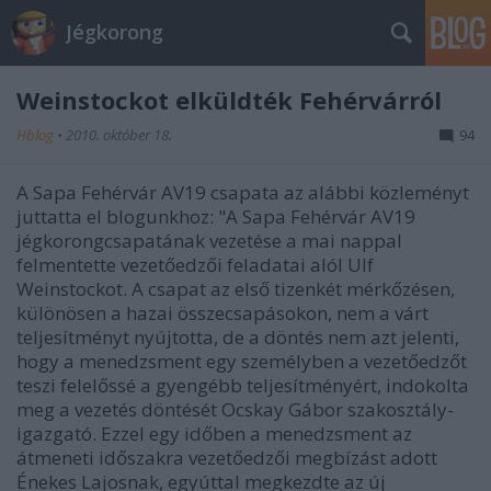
Jégkorong
Weinstockot elküldték Fehérvárról
Hblog
•
2010. október 18.
94
A Sapa Fehérvár AV19 csapata az alábbi közleményt
juttatta el blogunkhoz: "A Sapa Fehérvár AV19
jégkorongcsapatának vezetése a mai nappal
felmentette vezetőedzői feladatai alól Ulf
Weinstockot. A csapat az első tizenkét mérkőzésen,
különösen a hazai összecsapásokon, nem a várt
teljesítményt nyújtotta, de a döntés nem azt jelenti,
hogy a menedzsment egy személyben a vezetőedzőt
teszi felelőssé a gyengébb teljesítményért, indokolta
meg a vezetés döntését Ocskay Gábor szakosztály-
igazgató. Ezzel egy időben a menedzsment az
átmeneti időszakra vezetőedzői megbízást adott
Énekes Lajosnak, egyúttal megkezdte az új