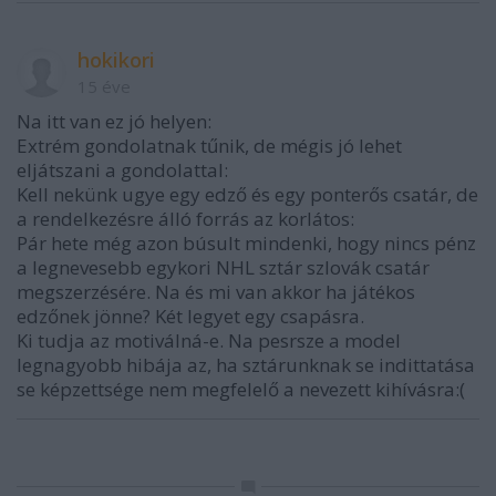
hokikori
15 éve
Na itt van ez jó helyen:
Extrém gondolatnak tűnik, de mégis jó lehet
eljátszani a gondolattal:
Kell nekünk ugye egy edző és egy ponterős csatár, de
a rendelkezésre álló forrás az korlátos:
Pár hete még azon búsult mindenki, hogy nincs pénz
a legnevesebb egykori NHL sztár szlovák csatár
megszerzésére. Na és mi van akkor ha játékos
edzőnek jönne? Két legyet egy csapásra.
Ki tudja az motiválná-e. Na pesrsze a model
legnagyobb hibája az, ha sztárunknak se indittatása
se képzettsége nem megfelelő a nevezett kihívásra:(