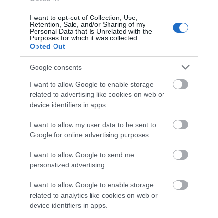
I want to opt-out of Collection, Use,
drukker60
Retention, Sale, and/or Sharing of my
Personal Data that Is Unrelated with the
15 éve
Purposes for which it was collected.
Opted Out
@Theutus
: elgépelted? a sapa folytatását akartad
írni ugye :)
Google consents
I want to allow Google to enable storage
related to advertising like cookies on web or
mannisenmaki_
device identifiers in apps.
15 éve
I want to allow my user data to be sent to
Lehet többet nem írok befolyásoltan:
Google for online advertising purposes.
mannisenmaki_ 2010.10.15. 22:16:48
I want to allow Google to send me
ez ma lószar volt (kb. 10percet leszámítva)
personalized advertising.
Borkészletet ki kéne üríteni! A sorok ma....
I want to allow Google to enable storage
:)
related to analytics like cookies on web or
device identifiers in apps.