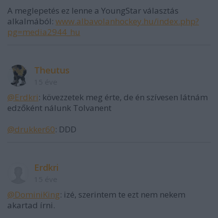
A meglepetés ez lenne a YoungStar választás
alkalmából:
www.albavolanhockey.hu/index.php?
pg=media2944_hu
Theutus
15 éve
@Erdkri
: kövezzetek meg érte, de én szívesen látnám
edzőként nálunk Tolvanent
@drukker60
: DDD
Erdkri
15 éve
@DominiKing
: izé, szerintem te ezt nem nekem
akartad írni.