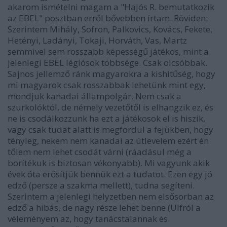
akarom ismételni magam a "Hajós R. bemutatkozik
az EBEL" posztban erről bővebben írtam. Röviden:
Szerintem Mihály, Sofron, Palkovics, Kovács, Fekete,
Hetényi, Ladányi, Tokaji, Horváth, Vas, Martz
semmivel sem rosszabb képességű játékos, mint a
jelenlegi EBEL légiósok többsége. Csak olcsóbbak.
Sajnos jellemző ránk magyarokra a kishitűség, hogy
mi magyarok csak rosszabbak lehetünk mint egy,
mondjuk kanadai állampolgár. Nem csak a
szurkolóktól, de némely vezetőtől is elhangzik ez, és
ne is csodálkozzunk ha ezt a játékosok el is hiszik,
vagy csak tudat alatt is megfordul a fejükben, hogy
tényleg, nekem nem kanadai az útlevelem ezért én
tőlem nem lehet csodát várni (ráadásul még a
borítékuk is biztosan vékonyabb). Mi vagyunk akik
évek óta erősítjük bennük ezt a tudatot. Ezen egy jó
edző (persze a szakma mellett), tudna segíteni.
Szerintem a jelenlegi helyzetben nem elsősorban az
edző a hibás, de nagy része lehet benne (Ulfról a
véleményem az, hogy tanácstalannak és