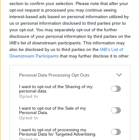
section to confirm your selection. Please note that after your
Hajrá AV19! Hajrá Magyar Hoki!
opt-out request is processed you may continue seeing
interest-based ads based on personal information utilized by
us or personal information disclosed to third parties prior to
munkagep
your opt-out. You may separately opt-out of the further
disclosure of your personal information by third parties on the
15 éve
IAB’s list of downstream participants. This information may
egyesek Tolvanent, én viszont még mindig Satort
also be disclosed by us to third parties on the
IAB’s List of
sírom vissza... Weinstock egy nagy vicc volt, a
Downstream Participants
that may further disclose it to other
nyilatkozataival együtt. Viszont Lajosban sem bízok
third parties.
nagyon, ide egy karizmatikus edző kellene, aki tud
Please note that this website/app uses one or more Google
30 év feletti játékosokkal bánni.
Personal Data Processing Opt Outs
services and may gather and store information including but
not limited to your visit or usage behaviour. You may click to
I want to opt-out of the Sharing of my
personal data.
grant or deny consent to Google and its third-party tags to
Opted In
eleve lehetetlen
use your data for below specified purposes in below Google
consent section.
15 éve
I want to opt-out of the Sale of my
Personal Data.
@N-Krisz
: Ne haragudj, de ha nem tudod leírni
Opted In
Wayne Gretzky nevét, akkor lehet, hogy nem ezen a
I want to opt-out of processing my
fórumon van a helyed.
Personal Data for Targeted Advertising.
Opted In