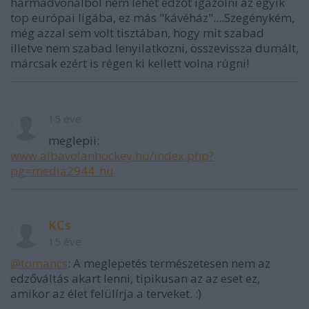
harmadvonalból nem lehet edzőt igazolni az egyik
top európai ligába, ez más "kávéház"....Szegénykém,
még azzal sem volt tisztában, hogy mit szabad
illetve nem szabad lenyilatkozni, összevissza dumált,
márcsak ezért is régen ki kellett volna rúgni!
15 éve
meglepii:
www.albavolanhockey.hu/index.php?
pg=media2944_hu
KCs
15 éve
@tomancs
: A meglepetés természetesen nem az
edzőváltás akart lenni, tipikusan az az eset ez,
amikor az élet felülírja a terveket. :)