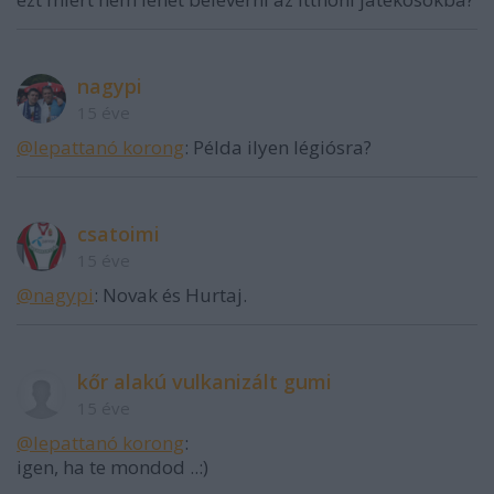
nagypi
15 éve
@lepattanó korong
: Példa ilyen légiósra?
csatoimi
15 éve
@nagypi
: Novak és Hurtaj.
kőr alakú vulkanizált gumi
15 éve
@lepattanó korong
:
igen, ha te mondod ..:)