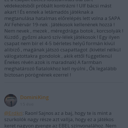
védekezésből próbált kontrázni ! Ulf bácsi mást
akart ! És ennek a letámadós játéknak a
megtanulása hatalmas előrelépés lett volna a SAPA
AV Fehérvár 19-nek . Játékosok kellenének hozzá !
Nem nevek , mezek , méregdrága botok , korcsolyák !
Küzdő , győzni akaró szív-lélek játékosok ! Egy ilyen
csapat nem bír el 4-5 bérletes helyű formán kívül
alibiző , magának játszó csapattagot .(kivétel nélkül
válogatottakra gondolok , akik ettől függetlenül
Énekes révén azok is maradnak) A farmban
meghatározó fiatalokhoz kell nyúlni , Ők legalább
biztosan pörögnének ezerrel !
DominiKing
15 éve
@Erdkri
: Raon! Sajnos az a baj, hogy te is mint a
szurkolók nagy része azt vallja, hogy ez a játékos
keret nagyon gyenge az EBEL színvonalához. Nem