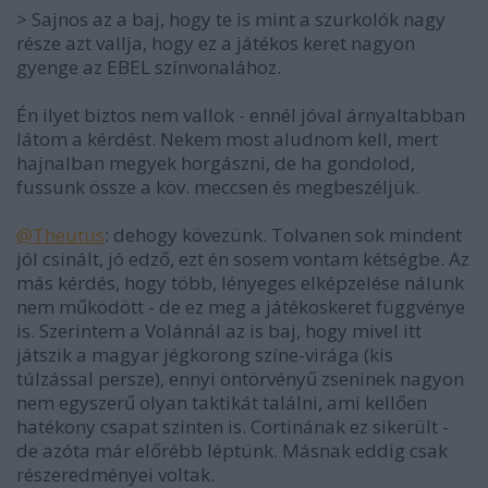
> Sajnos az a baj, hogy te is mint a szurkolók nagy
része azt vallja, hogy ez a játékos keret nagyon
gyenge az EBEL színvonalához.
Én ilyet biztos nem vallok - ennél jóval árnyaltabban
látom a kérdést. Nekem most aludnom kell, mert
hajnalban megyek horgászni, de ha gondolod,
fussunk össze a köv. meccsen és megbeszéljük.
@Theutus
: dehogy kövezünk. Tolvanen sok mindent
jól csinált, jó edző, ezt én sosem vontam kétségbe. Az
más kérdés, hogy több, lényeges elképzelése nálunk
nem működött - de ez meg a játékoskeret függvénye
is. Szerintem a Volánnál az is baj, hogy mivel itt
játszik a magyar jégkorong színe-virága (kis
túlzással persze), ennyi öntörvényű zseninek nagyon
nem egyszerű olyan taktikát találni, ami kellően
hatékony csapat szinten is. Cortinának ez sikerült -
de azóta már előrébb léptünk. Másnak eddig csak
részeredményei voltak.