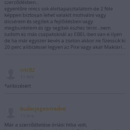
szerződésben...
egyenlőre nincs sok élettapasztalatom de 2 féle
képpen biztosan lehet valakit motiválni vagy
dícsérem és segítek a fejlődésben vagy
megbüntetem és így segítek észhez térni...nem
tudom ez más csapatoknál az EBEL-ben van-e ilyen
de ha már egyszer kevés a zseton akkor ne fizessük ki
20 perc alibizéssel legyen az Pire vagy akár Maklári...
cric82
15 éve
*alibizésért
budaijegesmedve
15 éve
Már a szerződtetése óriási hiba volt,