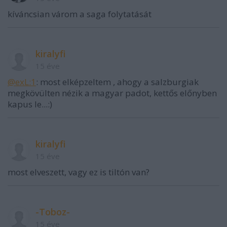
kíváncsian várom a saga folytatását
kiralyfi
15 éve
@exL:1
: most elképzeltem , ahogy a salzburgiak
megkövülten nézik a magyar padot, kettős előnyben
kapus le...:)
kiralyfi
15 éve
most elveszett, vagy ez is tiltón van?
-Toboz-
15 éve