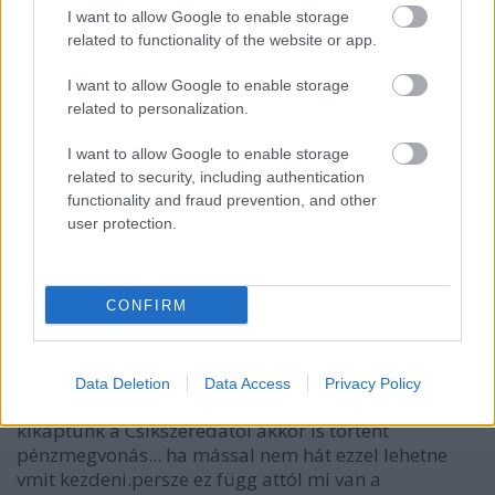
I want to allow Google to enable storage
vivacuba
related to functionality of the website or app.
15 éve
itt már csak Kangyal-t tudmám elképzelni,
I want to allow Google to enable storage
mégpedig játékosedzőként! Neki van Ebel
related to personalization.
tapasztalata is. :-)))))
I want to allow Google to enable storage
related to security, including authentication
functionality and fraud prevention, and other
cric82
user protection.
15 éve
"a játékosoknak a fejükbe kell vésni, hogy innentől
vékony jégen táncol az, akinek formája, hozzáállása
CONFIRM
tartósan a bajnokság első 12 fordulójában
mutatotthoz hasonlít." --- na erre nagyon kíváncsi
leszek....mint kiderült Sofinak jót tett hogy az elején
Data Deletion
Data Access
Privacy Policy
elutaztatták a farm-mal... ha jól emlékszem mikor
kikaptunk a Csíkszeredától akkor is történt
pénzmegvonás... ha mással nem hát ezzel lehetne
vmit kezdeni.persze ez függ attól mi van a