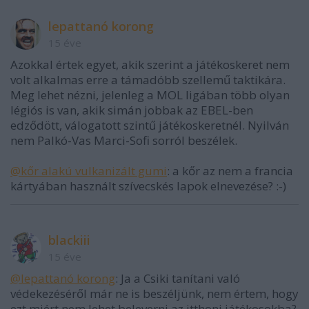
lepattanó korong
15 éve
Azokkal értek egyet, akik szerint a játékoskeret nem
volt alkalmas erre a támadóbb szellemű taktikára.
Meg lehet nézni, jelenleg a MOL ligában több olyan
légiós is van, akik simán jobbak az EBEL-ben
edződött, válogatott szintű játékoskeretnél. Nyilván
nem Palkó-Vas Marci-Sofi sorról beszélek.
@kőr alakú vulkanizált gumi
: a kőr az nem a francia
kártyában használt szívecskés lapok elnevezése? :-)
blackiii
15 éve
@lepattanó korong
: Ja a Csiki tanítani való
védekezéséről már ne is beszéljünk, nem értem, hogy
ezt miért nem lehet beleverni az itthoni játékosokba?