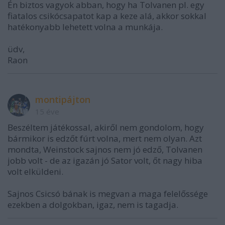
Én biztos vagyok abban, hogy ha Tolvanen pl. egy
fiatalos csikócsapatot kap a keze alá, akkor sokkal
hatékonyabb lehetett volna a munkája.
üdv,
Raon
montipájton
15 éve
Beszéltem játékossal, akiről nem gondolom, hogy
bármikor is edzőt fúrt volna, mert nem olyan. Azt
mondta, Weinstock sajnos nem jó edző, Tolvanen
jobb volt - de az igazán jó Sator volt, őt nagy hiba
volt elküldeni.
Sajnos Csicsó bának is megvan a maga felelőssége
ezekben a dolgokban, igaz, nem is tagadja.