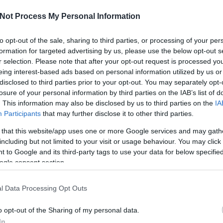
Tetszik
0
Not Process My Personal Information
I
to opt-out of the sale, sharing to third parties, or processing of your per
formation for targeted advertising by us, please use the below opt-out s
r selection. Please note that after your opt-out request is processed y
eing interest-based ads based on personal information utilized by us or
disclosed to third parties prior to your opt-out. You may separately opt-
O
losure of your personal information by third parties on the IAB’s list of
. This information may also be disclosed by us to third parties on the
IA
Participants
that may further disclose it to other third parties.
Mariborba utazik
Visszavonultattá
 that this website/app uses one or more Google services and may gath
abb
a juniorválogatott
k Marek mezét
including but not limited to your visit or usage behaviour. You may click 
 to Google and its third-party tags to use your data for below specifi
ogle consent section.
l Data Processing Opt Outs
Nem fagy a víz
o opt-out of the Sharing of my personal data.
Dunaújvárosban
In