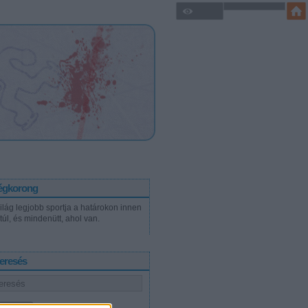
égkorong
világ legjobb sportja a határokon innen
túl, és mindenütt, ahol van.
eresés