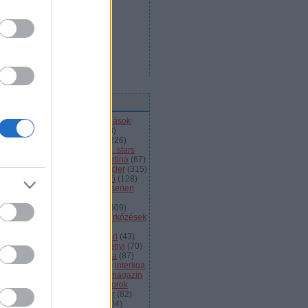
ímkék
l
(
66
)
alba volán
(
453
)
átigazolások
43
)
ausztria
(
86
)
a csoport
(
408
)
jnokok ligája
(
42
)
bajnokság
(
226
)
jnokságok
(
82
)
bartalis
(
53
)
bp. stars
2
)
brassó
(
64
)
briancon
(
72
)
cortina
(
67
)
ehország
(
98
)
dab
(
43
)
dab.docler
(
315
)
ízió 1
(
231
)
divízió 2
(
49
)
döntő
(
128
)
el
(
1139
)
eht
(
76
)
eihc
(
93
)
elitserien
9
)
énekes
(
363
)
extraliga
(
59
)
héroroszország
(
50
)
fehérvár
(
609
)
lkészülés
(
183
)
felkészülési mérkőzések
82
)
finnország
(
145
)
fotók
(
45
)
anciaország
(
73
)
ftc
(
213
)
gömöri
(
43
)
i
(
76
)
hc csíkszereda
(
85
)
hetényi
(
70
)
rvátország
(
40
)
hsc csíkszereda
(
87
)
úsági
(
285
)
iihf
(
80
)
inline
(
109
)
interliga
4
)
játékvezetők
(
64
)
jégkorongmagazin
1
)
jesenice
(
42
)
junior
(
90
)
juniorok
00
)
kanada
(
97
)
khl
(
663
)
kóger
(
82
)
lyök
(
55
)
kontinentális kupa
(
104
)