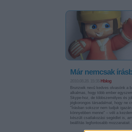
Már nemcsak írásb
2010.08.28. 15:35
Hblog
Brunzwik nevű kedves olvasónk a bar
alkalmas, hogy több ember egyszerre
Skype-hoz, de többszemélyes és job
jégkorongos társadalmat, hogy ne c
"Írásban sokszor nem tudjuk igazán 
könnyebben menne" – véli a kezdem
készült csatlakozási segédlet is, a
beállítás legfontosabb mozzanatait