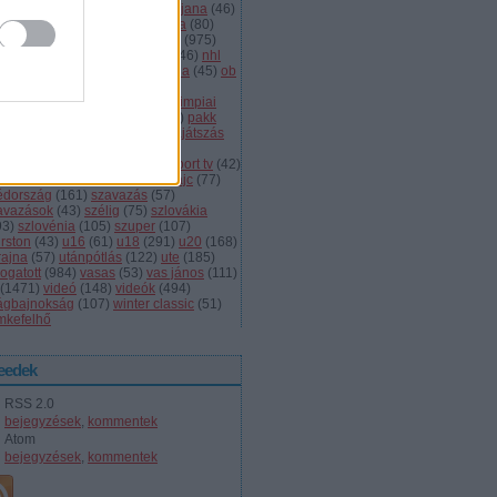
dányi
(
105
)
légiósok
(
131
)
ljubljana
(
46
)
gyarország
(
561
)
magyar kupa
(
80
)
skolc
(
187
)
mjsz
(
143
)
mol liga
(
975
)
ionalliga
(
132
)
németország
(
46
)
nhl
598
)
női
(
96
)
nők
(
127
)
norvégia
(
45
)
ob
173
)
ob i.
(
206
)
ocskay
(
107
)
aszország
(
68
)
olimpia
(
119
)
olimpiai
lejtezők
(
85
)
oroszország
(
132
)
pakk
1
)
playoff
(
137
)
primeau
(
55
)
rájátszás
60
)
románia
(
119
)
sator
(
53
)
sc
íkszereda
(
107
)
serdülő
(
78
)
sport tv
(
42
)
anley kupa
(
40
)
steaua
(
41
)
svájc
(
77
)
édország
(
161
)
szavazás
(
57
)
avazások
(
43
)
szélig
(
75
)
szlovákia
93
)
szlovénia
(
105
)
szuper
(
107
)
urston
(
43
)
u16
(
61
)
u18
(
291
)
u20
(
168
)
rajna
(
57
)
utánpótlás
(
122
)
ute
(
185
)
ogatott
(
984
)
vasas
(
53
)
vas jános
(
111
)
(
1471
)
videó
(
148
)
videók
(
494
)
lágbajnokság
(
107
)
winter classic
(
51
)
mkefelhő
eedek
RSS 2.0
bejegyzések
,
kommentek
Atom
bejegyzések
,
kommentek