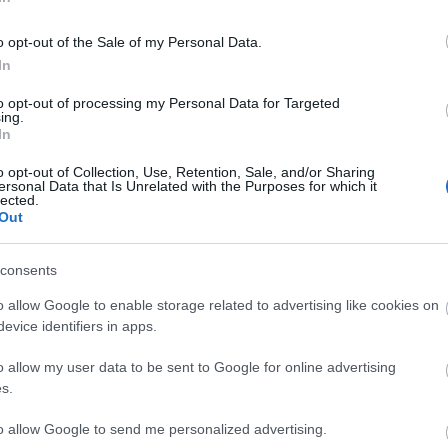
sem
o opt-out of the Sale of my Personal Data.
In
sználói tartalomnak minősülnek, értük a
szolgáltatás technikai
üzemeltetője semmilyen felelősséget nem vállal,
ztőjéhez. Részletek a
Felhasználási feltételekben
és az
adatvédelmi tájékoztatóban
.
to opt-out of processing my Personal Data for Targeted
ing.
2010.08.28. 16:07:58
In
használtuk.
C
zobát???
o opt-out of Collection, Use, Retention, Sale, and/or Sharing
ah
ersonal Data that Is Unrelated with the Purposes for which it
Válasz erre
(
2
lected.
ba
Out
ba
(
5
cs
t találjátok.
div
consents
eb
Válasz erre
(
4
fe
o allow Google to enable storage related to advertising like cookies on
fe
evice identifiers in apps.
(
1
fr
intem minden nick-hez parositsatok a nevet es telefonszamot :)
hár
 merkozesekrol telefonon. Sot nem kell gep elott ulni mindig
o allow my user data to be sent to Google for online advertising
ho
mszed szurkolok :)
ifj
s.
(
4
Válasz erre
(
5
(
2
to allow Google to send me personalized advertising.
kö