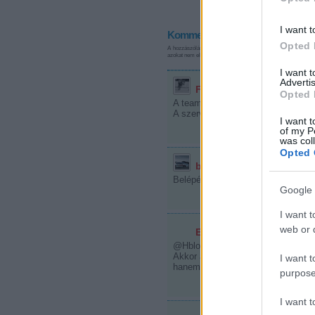
I want t
Kommentek:
Opted 
A hozzászólások a
vonatkozó jogszabályok
értelmében felha
azokat nem ellenőrzi. Kifogás esetén forduljon a blog szerkes
I want 
Advertis
FRee
·
http://www.amatorhoki.hu
Opted 
A teamspeak jó, igaz mi ventrilo-t 
A szerveren hol találom a hokis s
I want t
of my P
was col
Opted 
brunzwik
2010.08.28. 16:55:27
Belépés után az Állandó szobák alat
Google 
I want t
web or d
E.Attila
2010.08.28. 18:06:23
@Hblog
@FRee
:
@brunzwik
: Szer
Akkor aztan mehetne a diskuralas a
I want t
hanem az utcan is utolernek a szo
purpose
I want 