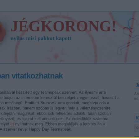
JÉGKORONG!
nyilas misi pakkot kapott
an vitatkozhatnak
J
átaival készített egy teamspeak szervert. Az ilyesmi arra
A 
 tudjon az interneten keresztül beszélgetni egymással, hasonlít a
és 
b minőségű. Említett Brunzwik arra gondolt, meghívja oda a
sak írásban, hanem szóban is legyen hely a véleménycserére.
kifejezni magunkat, ebből sok félreértés adódik, talán szóban
K
ényező, és igazat kell adnunk neki. Az érdeklődők számára
melyet
itt
nyithatnak meg. Ebben megtalálják a letöltés és a
. A szerver neve: Happy Day Teamspeak.