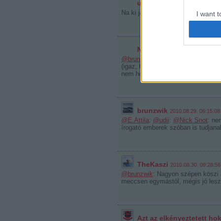
udii
2010.08.28. 20:45:32
Na ki játszik MMO val ? :)
I want t
web or d
I want t
Nick Snot
2010.08.29. 02:24:4
or app.
@brunzwik
: élőszóban jobb vagy f
(igaz, hogy megmondtam, de nem kü
nem hosszabítottak vele)(ezt szere
I want t
I want t
authenti
brunzwik
2010.08.29. 06:15:08
@E.Attila
:
@udii
:
@Nick Snot
: ne
írogató emberek szóban is tudjan
TheKaszi
2010.08.30. 09:28:56
@brunzwik
: Nagyon szépen köszi a
meccsen egymástól, mégis jó lesz 
Azt az elkényeztetett ho