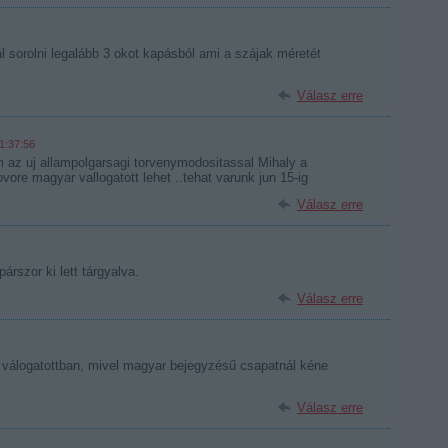
l sorolni legalább 3 okot kapásból ami a szájak méretét
Válasz erre
1:37:56
 az uj allampolgarsagi torvenymodositassal Mihaly a
vore magyar vallogatott lehet ..tehat varunk jun 15-ig
Válasz erre
árszor ki lett tárgyalva.
Válasz erre
 válogatottban, mivel magyar bejegyzésű csapatnál kéne
Válasz erre