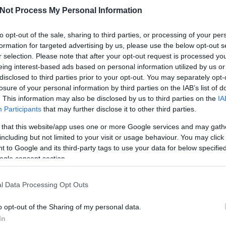
la
Not Process My Personal Information
ma
mi
:10:38
nat
játszhat előnyben is, és a harmadik harmadban is;-)
(
1
to opt-out of the sale, sharing to third parties, or processing of your per
 bízzunk az új edzőben, hogy ő majd jobban bízik a fiatalokban!
1
(
formation for targeted advertising by us, please use the below opt-out s
ol
Válasz erre
se
r selection. Please note that after your opt-out request is processed y
(
4
eing interest-based ads based on personal information utilized by us or
(
3
cs
15. 17:13:19
disclosed to third parties prior to your opt-out. You may separately opt-
st
 csak ilyen hírek jönnek. A fél csapatnak, köztük
losure of your personal information by third parties on the IAB’s list of
sv
ése/Mihály, Ladányi, Palkovics stb/ Vagy Ocskay bácsi
sz
. This information may also be disclosed by us to third parties on the
IA
elszerződni nem tudokkal szemben egy nyomottabb díjazást
(
1
lehet!
Participants
that may further disclose it to other third parties.
th
uk
Válasz erre
vál
 that this website/app uses one or more Google services and may gath
vb
including but not limited to your visit or usage behaviour. You may click 
vi
Cí
17:15:49
 to Google and its third-party tags to use your data for below specifi
rt érdekes tapasztalat. Mert nem veszít semmit. És mert valszeg
ogle consent section.
F
Válasz erre
l Data Processing Opt Outs
hu/
2010.06.15. 17:21:16
o opt-out of the Sharing of my personal data.
is lesz...:)
In
Válasz erre