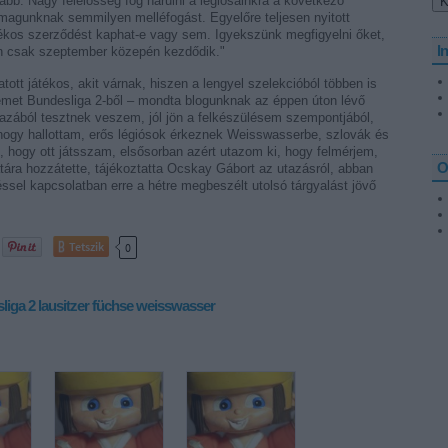
b. Nagy felelősség fog hárulni a légiósainkra a következő
gunknak semmilyen melléfogást. Egyelőre teljesen nyitott
átékos szerződést kaphat-e vagy sem. Igyekszünk megfigyelni őket,
I
zon csak szeptember közepén kezdődik."
tott játékos, akit várnak, hiszen a lengyel szelekcióból többen is
émet Bundesliga 2-ből – mondta blogunknak az éppen úton lévő
gazából tesztnek veszem, jól jön a felkészülésem szempontjából,
hogy hallottam, erős légiósok érkeznek Weisswasserbe, szlovák és
 hogy ott játsszam, elsősorban azért utazom ki, hogy felmérjem,
O
atára hozzátette, tájékoztatta Ocskay Gábort az utazásról, abban
ssel kapcsolatban erre a hétre megbeszélt utolsó tárgyalást jövő
Tetszik
0
liga 2
lausitzer füchse
weisswasser