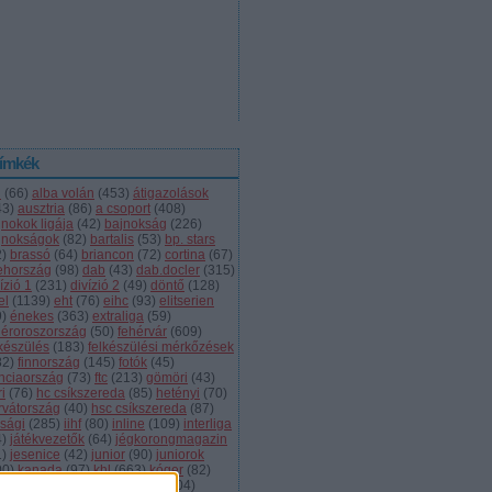
ímkék
l
(
66
)
alba volán
(
453
)
átigazolások
43
)
ausztria
(
86
)
a csoport
(
408
)
jnokok ligája
(
42
)
bajnokság
(
226
)
jnokságok
(
82
)
bartalis
(
53
)
bp. stars
2
)
brassó
(
64
)
briancon
(
72
)
cortina
(
67
)
ehország
(
98
)
dab
(
43
)
dab.docler
(
315
)
ízió 1
(
231
)
divízió 2
(
49
)
döntő
(
128
)
el
(
1139
)
eht
(
76
)
eihc
(
93
)
elitserien
9
)
énekes
(
363
)
extraliga
(
59
)
héroroszország
(
50
)
fehérvár
(
609
)
lkészülés
(
183
)
felkészülési mérkőzések
82
)
finnország
(
145
)
fotók
(
45
)
anciaország
(
73
)
ftc
(
213
)
gömöri
(
43
)
i
(
76
)
hc csíkszereda
(
85
)
hetényi
(
70
)
rvátország
(
40
)
hsc csíkszereda
(
87
)
úsági
(
285
)
iihf
(
80
)
inline
(
109
)
interliga
4
)
játékvezetők
(
64
)
jégkorongmagazin
1
)
jesenice
(
42
)
junior
(
90
)
juniorok
00
)
kanada
(
97
)
khl
(
663
)
kóger
(
82
)
lyök
(
55
)
kontinentális kupa
(
104
)