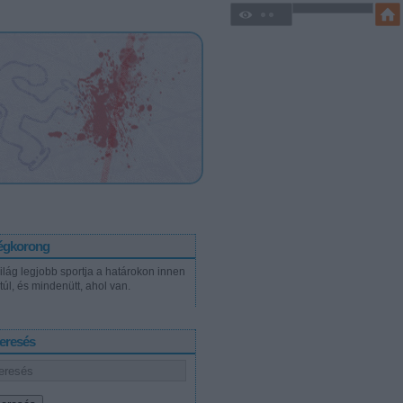
égkorong
világ legjobb sportja a határokon innen
túl, és mindenütt, ahol van.
eresés