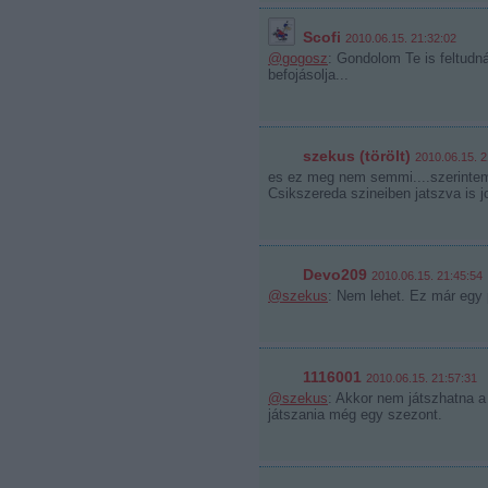
Scofi
2010.06.15. 21:32:02
@gogosz
: Gondolom Te is feltudná
befojásolja...
szekus (törölt)
2010.06.15. 2
es ez meg nem semmi....szerintem
Csikszereda szineiben jatszva is jo
Devo209
2010.06.15. 21:45:54
@szekus
: Nem lehet. Ez már egy p
1116001
2010.06.15. 21:57:31
@szekus
: Akkor nem játszhatna a
játszania még egy szezont.