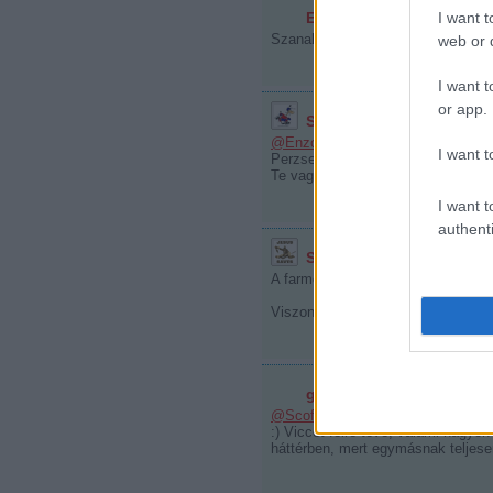
Enzo Molinari
I want t
2010.06.15. 20
Szanalmas.hu az idei csapatépítés
web or d
I want t
or app.
Scofi
2010.06.15. 21:17:22
@Enzo Molinari
: Üres zsebbel neh
I want t
Perzse biztos van akinek jobban 
Te vagy szánalmas!
I want t
authenti
Skandinávia-mánia
2010.06
A farmcsapat indítása mellett ki v
Viszont lesz Focink újra... :)
gogosz
2010.06.15. 21:26:51
@Scofi
: Nem kellett volna ekkorár
:) Viccet félre téve, valami nagyo
háttérben, mert egymásnak teljese