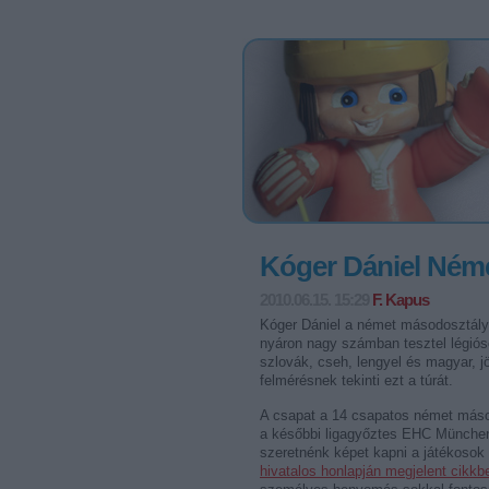
Kóger Dániel Ném
2010.06.15. 15:29
F. Kapus
Kóger Dániel a német másodosztályú
nyáron nagy számban tesztel légiós
szlovák, cseh, lengyel és magyar, j
felmérésnek tekinti ezt a túrát.
A csapat a 14 csapatos német máso
a későbbi ligagyőztes EHC München 
szeretnénk képet kapni a játékoso
hivatalos honlapján megjelent cikkb