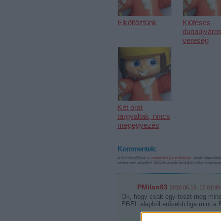
Elköltöztünk
Kiütéses
dunaújváros
vereség
Két órát
tárgyaltak, nincs
megegyezés
Kommentek:
A hozzászólások a
vonatkozó jogszabályok
értelmében felha
azokat nem ellenőrzi. Kifogás esetén forduljon a blog szerkes
PMilan83
2010.06.15. 17:01:49
Ok, hogy csak egy teszt meg mind
EBEL alapból erősebb liga mint a B