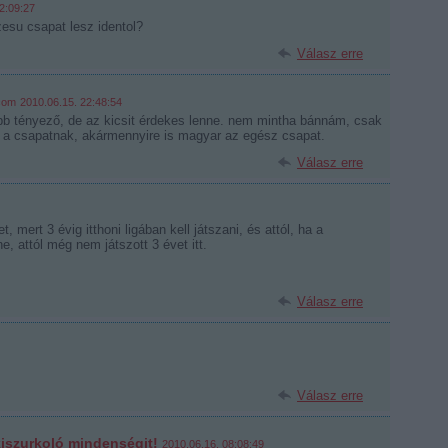
2:09:27
esu csapat lesz identol?
Válasz erre
.com
2010.06.15. 22:48:54
bb tényező, de az kicsit érdekes lenne. nem mintha bánnám, csak
an a csapatnak, akármennyire is magyar az egész csapat.
Válasz erre
, mert 3 évig itthoni ligában kell játszani, és attól, ha a
 attól még nem játszott 3 évet itt.
Válasz erre
Válasz erre
kiszurkoló mindenségit!
2010.06.16. 08:08:49