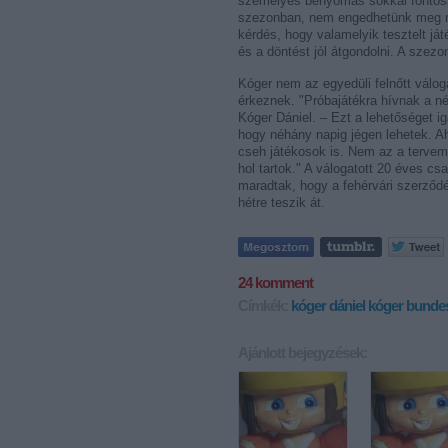
személyes benyomás sokkal fontosab
szezonban, nem engedhetünk meg ma
kérdés, hogy valamelyik tesztelt j
és a döntést jól átgondolni. A sze
Kóger nem az egyedüli felnőtt váloga
érkeznek. "Próbajátékra hívnak a n
Kóger Dániel. – Ezt a lehetőséget i
hogy néhány napig jégen lehetek. A
cseh játékosok is. Nem az a tervem,
hol tartok." A válogatott 20 éves cs
maradtak, hogy a fehérvári szerződé
hétre teszik át.
24
komment
Címkék:
kóger dániel
kóger
bundes
Ajánlott bejegyzések: