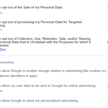
o opt-out of the Sale of my Personal Data.
13
E
In
e azért ne felejtsük, hogy Kóger valószínűleg elég jól megtanult
y német nyelvterületen szeretne élni továbbra is. Meg valszeg
to opt-out of processing my Personal Data for Targeted
jánlatot a Volántól, Csicsó bá elég keményen odamondott a
ing.
bljana után, és ez nem biztos, hogy jót tett a kapcsolatnak.
In
Válasz erre
o opt-out of Collection, Use, Retention, Sale, and/or Sharing
ersonal Data that Is Unrelated with the Purposes for which it
29
lected.
időzíteni? :D
Out
Válasz erre
consents
o allow Google to enable storage related to advertising like cookies on
,...:D!!!
evice identifiers in apps.
Válasz erre
o allow my user data to be sent to Google for online advertising
:35:30
s.
 a fiatalokat
to allow Google to send me personalized advertising.
Válasz erre