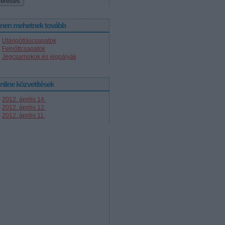
nnen mehetnek tovább
Utánpótláscsapatok
Felnőttcsapatok
Jégcsarnokok és jégpályák
nline közvetítések
2012. április 14.
2012. április 12.
2012. április 11.