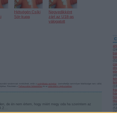
Hétvégén Csíki
Negyedikként
i
Sör-kupa
zárt az U18-as
válogatott
C
ah
(
2
ba
ba
(
5
cs
div
eb
(
4
fe
fe
sználói tartalomnak minősülnek, értük a
szolgáltatás technikai
üzemeltetője semmilyen felelősséget nem vállal,
(
1
ztőjéhez. Részletek a
Felhasználási feltételekben
és az
adatvédelmi tájékoztatóban
.
fr
hár
ho
ifj
en, de én nem értem, hogy miért megy oda ha szerintem az
(
4
.2....
(
5
(
2
Válasz erre
kö