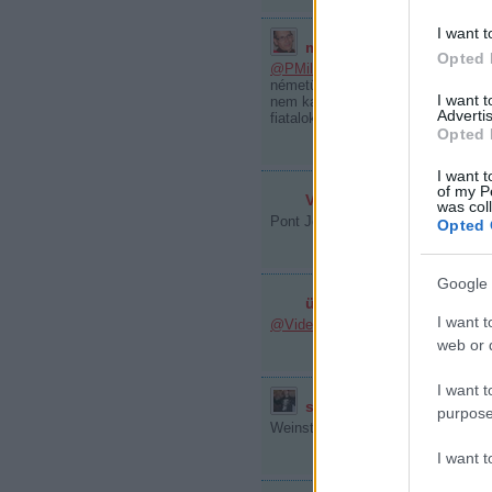
I want t
munkagep
2010.06.15. 17:25:
Opted 
@PMilan83
: részben egyetértek, d
németül Salzburgban és lehet, hog
I want 
nem kapott visszautasíthatatlan a
Advertis
fiatalok teljesítményét illetően Lju
Opted 
I want t
of my P
Video Tóni
2010.06.15. 18:29:
was col
Pont Jolán napra kellett ezt a hírt 
Opted 
Google 
üveg
2010.06.15. 18:43:56
I want t
@Video Tóni
: ....adom a hasonlatod
web or d
I want t
staycool4eva
2010.06.15. 19
purpose
Weinstock szereti...es jatszodtassa
I want 