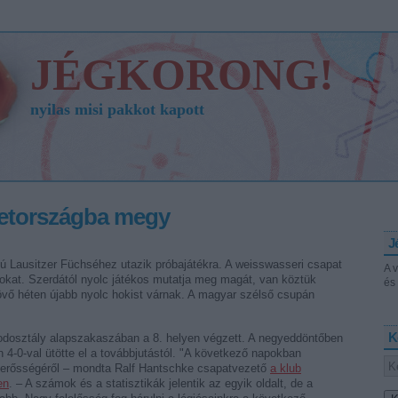
JÉGKORONG!
nyilas misi pakkot kapott
etországba megy
J
 Lausitzer Füchséhez utazik próbajátékra. A weisswasseri csapat
A 
okat. Szerdától nyolc játékos mutatja meg magát, van köztük
és 
övő héten újabb nyolc hokist várnak. A magyar szélső csupán
K
dosztály alapszakaszában a 8. helyen végzett. A negyeddöntőben
4-0-val ütötte el a továbbjutástól. "A következő napokban
k erősségéről – mondta Ralf Hantschke csapatvezető
a klub
en
. – A számok és a statisztikák jelentik az egyik oldalt, de a