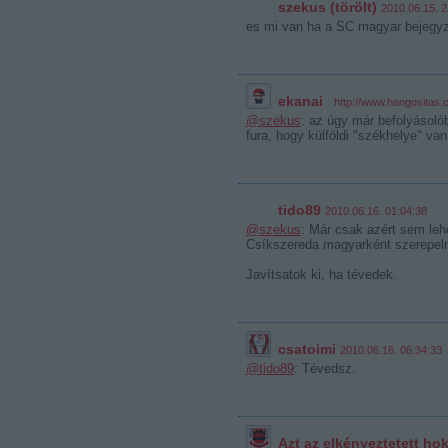
szekus (törölt)
2010.06.15. 2
es mi van ha a SC magyar bejegyz
ekanai
·
http://www.hangositas
@szekus
: az úgy már befolyásoló
fura, hogy külföldi "székhelye" v
tido89
2010.06.16. 01:04:38
@szekus
: Már csak azért sem lehet
Csíkszereda magyarként szerepelne,
Javítsatok ki, ha tévedek.
csatoimi
2010.06.16. 06:34:33
@tido89
: Tévedsz.
Azt az elkényeztetett ho