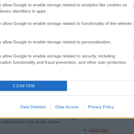
o allow Google to enable storage related to analytics like cookies on
:00:04
 a volánnál.
evice identifiers in apps.
Válasz erre
o allow Google to enable storage related to functionality of the website
éz betömni az egyre éhesebb szájakat...
o allow Google to enable storage related to personalization.
menne mint Gabbának....
o allow Google to enable storage related to security, including
Válasz erre
cation functionality and fraud prevention, and other user protection.
.15. 21:20:28
árja el, hogy ennél erősebb csapatunk lesz?
CONFIRM
Válasz erre
Data Deletion
Data Access
Privacy Policy
a nyitni azokat a szájakat. De ha már kinyitotta, akkor tömje tele!
n nincs ott rendben szerintem. Kíváncsi vagyok mi folyik a
n ellentmondó hírek jönnek sorban.
Válasz erre