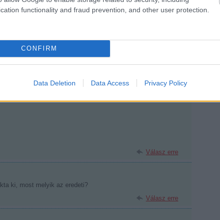
cation functionality and fraud prevention, and other user protection.
sználói tartalomnak minősülnek, értük a
szolgáltatás technikai
üzemeltetője semmilyen felelősséget nem vállal,
ztőjéhez. Részletek a
Felhasználási feltételekben
és az
adatvédelmi tájékoztatóban
.
CONFIRM
át nem találom.
Data Deletion
Data Access
Privacy Policy
Válasz erre
Válasz erre
akta ki, most melyik az eredeti?
Válasz erre