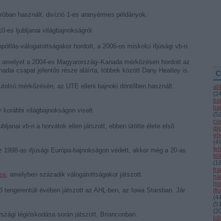
róban használt, divízió 1-es aranyérmes példányok.
0-es ljubljanai világbajnokságról.
npótlás-válogatottságakor hordott, a 2006-os miskolci ifjúsági vb-n.
, amelyet a 2004-es Magyarország–Kanada mérkőzésen hordott az
adai csapat jelentős része aláírta, többek között Dany Heatley is.
C
 utolsó mérkőzésén, az UTE elleni bajnoki döntőben használt.
ah
(
2
ba
ba
y korábbi világbajnokságon viselt.
(
5
cs
ubljanai vb-n a horvátok ellen játszott, ebben ütötte élete első
div
eb
(
4
fe
z 1998-as ifjúsági Európa-bajnokságon védett, akkor még a 20-as
fe
(
1
fr
ze
, amelyben századik válogatottságakor játszott.
hár
ho
ő tengerentúli évében játszott az AHL-ben, az Iowa Starsban. Jár
ifj
(
4
(
5
(
2
országi légióskodása során játszott, Brianconban.
kö