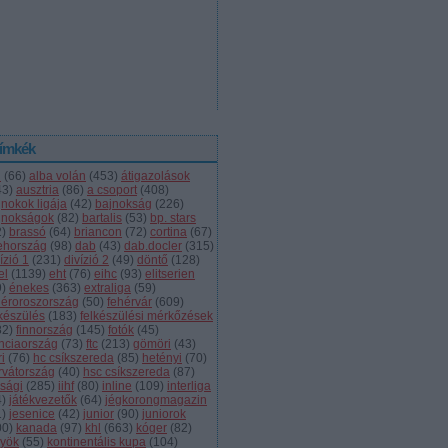
ímkék
l
(
66
)
alba volán
(
453
)
átigazolások
43
)
ausztria
(
86
)
a csoport
(
408
)
jnokok ligája
(
42
)
bajnokság
(
226
)
jnokságok
(
82
)
bartalis
(
53
)
bp. stars
2
)
brassó
(
64
)
briancon
(
72
)
cortina
(
67
)
ehország
(
98
)
dab
(
43
)
dab.docler
(
315
)
ízió 1
(
231
)
divízió 2
(
49
)
döntő
(
128
)
el
(
1139
)
eht
(
76
)
eihc
(
93
)
elitserien
9
)
énekes
(
363
)
extraliga
(
59
)
héroroszország
(
50
)
fehérvár
(
609
)
lkészülés
(
183
)
felkészülési mérkőzések
82
)
finnország
(
145
)
fotók
(
45
)
anciaország
(
73
)
ftc
(
213
)
gömöri
(
43
)
i
(
76
)
hc csíkszereda
(
85
)
hetényi
(
70
)
rvátország
(
40
)
hsc csíkszereda
(
87
)
úsági
(
285
)
iihf
(
80
)
inline
(
109
)
interliga
4
)
játékvezetők
(
64
)
jégkorongmagazin
1
)
jesenice
(
42
)
junior
(
90
)
juniorok
00
)
kanada
(
97
)
khl
(
663
)
kóger
(
82
)
lyök
(
55
)
kontinentális kupa
(
104
)