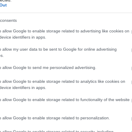
Out
szendrő
consents
o allow Google to enable storage related to advertising like cookies on
evice identifiers in apps.
o allow my user data to be sent to Google for online advertising
s.
Hétvégén
A Vienna
to allow Google to send me personalized advertising.
satár
belekezd a
Capitals
an
Fehérvár junior
legyőzte a finn
bajnokot
o allow Google to enable storage related to analytics like cookies on
evice identifiers in apps.
o allow Google to enable storage related to functionality of the website
o allow Google to enable storage related to personalization.
o allow Google to enable storage related to security, including