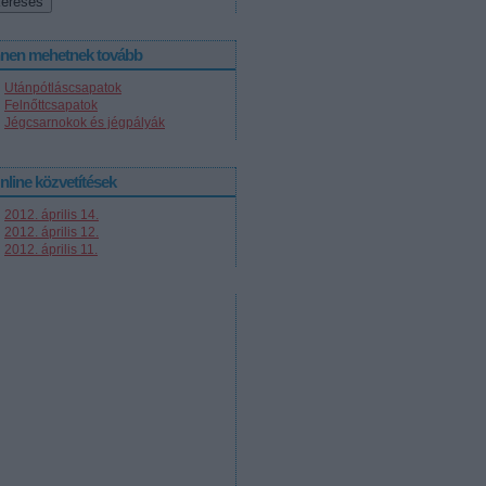
nnen mehetnek tovább
Utánpótláscsapatok
Felnőttcsapatok
Jégcsarnokok és jégpályák
nline közvetítések
2012. április 14.
2012. április 12.
2012. április 11.