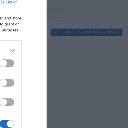
B’s List of
gyéb
er and store
to grant or
ed purposes
SÜTI BEÁLLÍTÁSOK MÓDOSÍTÁSA