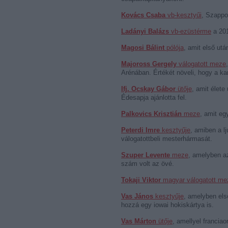
Kovács Csaba
vb-kesztyűi
, Szappo
Ladányi Balázs
vb-ezüstérme
a 201
Magosi Bálint
pólója
, amit első utá
Majoross Gergely
válogatott meze
Arénában. Értékét növeli, hogy a kan
Ifj. Ocskay Gábor
ütője
, amit élete
Édesapja ajánlotta fel.
Palkovics Krisztián
meze
, amit eg
Peterdi Imre
kesztyűje
, amiben a lj
válogatottbeli mesterhármasát.
Szuper Levente
meze
, amelyben a
szám volt az övé.
Tokaji Viktor
magyar válogatott me
Vas János
kesztyűje
, amelyben els
hozzá egy iowai hokiskártya is.
Vas Márton
ütője
, amellyel francia