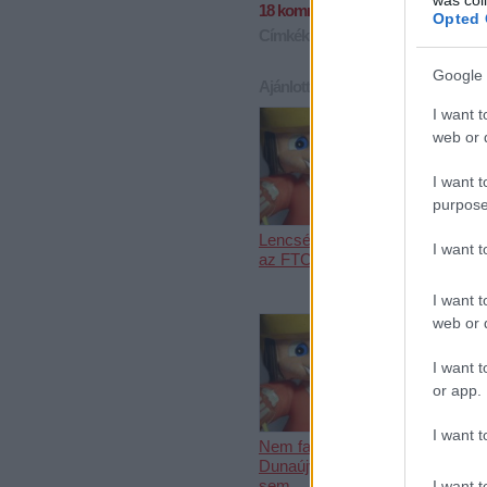
18
komment
Opted 
Címkék:
árverés
jótékonyság
árvíz
Google 
Ajánlott bejegyzések:
I want t
web or d
I want t
purpose
Lencsés Tamás
Szlovák
I want 
az FTC játékosa
válogatott c
a Mol Ligáb
I want t
web or d
I want t
or app.
I want t
Nem fagy a víz
Dunaújvárosban
sem
I want t