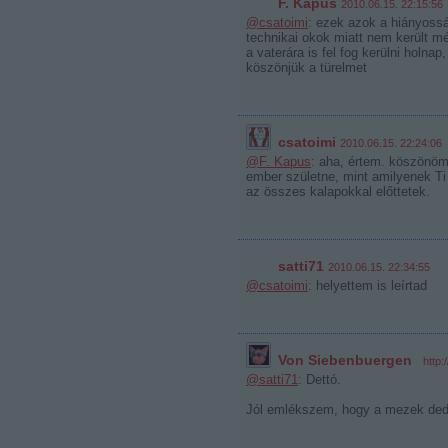
F. Kapus
2010.06.15. 22:15:56
@csatoimi
: ezek azok a hiányoss
technikai okok miatt nem került még
a vaterára is fel fog kerülni holnap
köszönjük a türelmet
csatoimi
2010.06.15. 22:24:06
@F. Kapus
: aha, értem. köszönöm
ember születne, mint amilyenek Ti
az összes kalapokkal előttetek.
satti71
2010.06.15. 22:34:55
@csatoimi
: helyettem is leírtad
Von Siebenbuergen
·
http:
@satti71
: Dettó.
Jól emlékszem, hogy a mezek ded