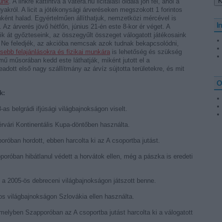
tunk
. A linkre kattintva a vatera.hu licitálási oldala jön fel, ahol a
yakról. A licit a jótékonysági árveréseken megszokott 1 forintos
enként halad. Egyértelműen állíthatjuk, nemzetközi mércével is
I
z árverés jövő hétfőn, június 21-én este 8-kor ér véget. A
k át győzteseink, az összegyűlt összeget válogatott játékosaink
. Ne feledjék, az akcióba nemcsak azok tudnak bekapcsolódni,
sebb felajánlásokra és fizikai munkára
is lehetőség és szükség
ű műsorában kedd este láthatják, miként jutott el a
adott első nagy szállítmány az árvíz sújtotta területekre, és mit
O
k:
-as belgrádi ifjúsági világbajnokságon viselt.
érvári Kontinentális Kupa-döntőben használta.
oróban hordott, ebben harcolta ki az A csoportba jutást.
poróban hibátlanul védett a horvátok ellen, még a pászka is eredeti
, a 2005-ös debreceni világbajnokságon játszott benne.
os világbajnokságon Szlovákia ellen használta.
amelyben Szapporóban az A csoportba jutást harcolta ki a válogatott