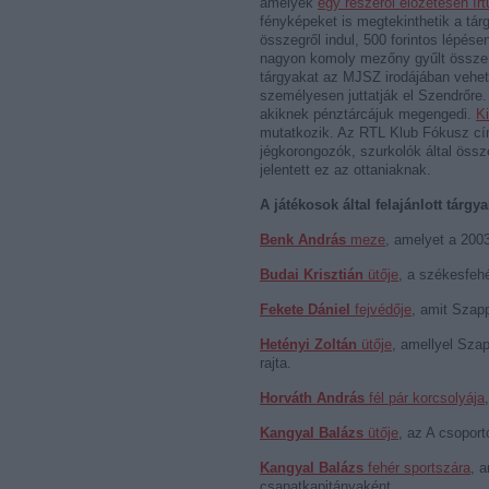
amelyek
egy részéről előzetesen ír
fényképeket is megtekinthetik a tárg
összegről indul, 500 forintos lépés
nagyon komoly mezőny gyűlt össze. A
tárgyakat az MJSZ irodájában veheti
személyesen juttatják el Szendrőre
akiknek pénztárcájuk megengedi.
Ki
mutatkozik. Az RTL Klub Fókusz cím
jégkorongozók, szurkolók által össze
jelentett ez az ottaniaknak.
A játékosok által felajánlott tárgya
Benk András
meze
, amelyet a 2003
Budai Krisztián
ütője
, a székesfeh
Fekete Dániel
fejvédője
, amit Szapp
Hetényi Zoltán
ütője
, amellyel Szap
rajta.
Horváth András
fél pár korcsolyája
Kangyal Balázs
ütője
, az A csoport
Kangyal Balázs
fehér sportszára
, 
csapatkapitányaként.