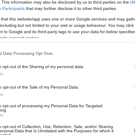
. This information may also be disclosed by us to third parties on the
IA
égkorong témájú. A The New Yorkert 1925 óta a világ egyik legjobb
Participants
that may further disclose it to other third parties.
őségi riportok mellett másik védjegyévé a remek egyedi
zerint a legjobb kortárs grafikusoktól rendelnek. Eddig összesen 15
E
 that this website/app uses one or more Google services and may gath
ímlappal a kiadvány. A bodicsek.blog.hu ajánlotta fel.
including but not limited to your visit or usage behaviour. You may click 
z 1965-ös grafika Peter Arno, az 1967-es Abe Birnbaum munkája.
 to Google and its third-party tags to use your data for below specifi
ogle consent section.
wick
aláírása
egy FTC-csapatképen. A két NHL-játékos a 2004/05-
rdbajnoknál. Niedermayer felnőtt és juniorvilágbajnok, továbbá
l Data Processing Opt Outs
1100 NHL-mérkőzésen játszott, Strudwick több mint 600-szor lépett
dekesség, hogy a játékosok unokatestvérek, és elmondásuk szerint
mert érdekesnek találták Magyarországot, és korábban még nem
o opt-out of the Sharing of my personal data.
jánlása.
In
mazású német válogatott játékos Augsburger Panthers-meze,
, a DEL-ben játszott. Buzás Patrik a legendás Buzás György fia,
o opt-out of the Sale of my Personal Data.
Norbert unokatestvére.
agyon súlyos autóbalesetet szenvedett
, amelyből teljesen felépült,
In
erült. A mezt Buzás Norbert ajánlotta fel.
to opt-out of processing my Personal Data for Targeted
 amelyben egy nyári felkészülési mérkőzésen játszott. Felajánló:
ing.
In
o opt-out of Collection, Use, Retention, Sale, and/or Sharing
Tetszik
0
ersonal Data that Is Unrelated with the Purposes for which it
lected.