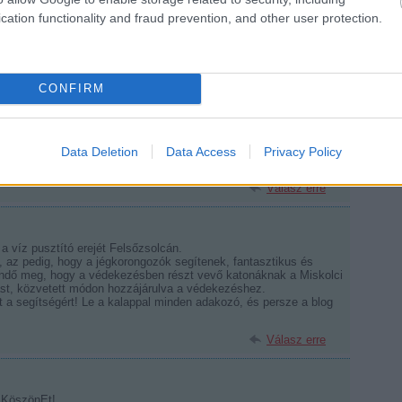
Válasz erre
cation functionality and fraud prevention, and other user protection.
ezett felajánlásról külön, de máris egy Palkovics game worn
.
CONFIRM
Válasz erre
Data Deletion
Data Access
Privacy Policy
 megveszek én is.
Válasz erre
 víz pusztító erejét Felsőzsolcán.
t, az pedig, hogy a jégkorongozók segítenek, fantasztikus és
tendő meg, hogy a védekezésben részt vevő katonáknak a Miskolci
ást, közvetett módon hozzájárulva a védekezéshez.
let a segítségért! Le a kalappal minden adakozó, és persze a blog
Válasz erre
 KöszönEt!