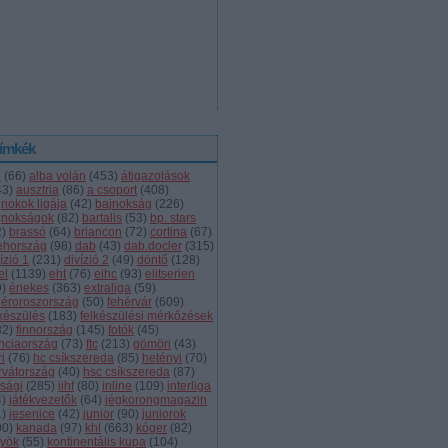
ímkék
l
(
66
)
alba volán
(
453
)
átigazolások
43
)
ausztria
(
86
)
a csoport
(
408
)
jnokok ligája
(
42
)
bajnokság
(
226
)
jnokságok
(
82
)
bartalis
(
53
)
bp. stars
2
)
brassó
(
64
)
briancon
(
72
)
cortina
(
67
)
ehország
(
98
)
dab
(
43
)
dab.docler
(
315
)
ízió 1
(
231
)
divízió 2
(
49
)
döntő
(
128
)
el
(
1139
)
eht
(
76
)
eihc
(
93
)
elitserien
9
)
énekes
(
363
)
extraliga
(
59
)
héroroszország
(
50
)
fehérvár
(
609
)
lkészülés
(
183
)
felkészülési mérkőzések
82
)
finnország
(
145
)
fotók
(
45
)
anciaország
(
73
)
ftc
(
213
)
gömöri
(
43
)
i
(
76
)
hc csíkszereda
(
85
)
hetényi
(
70
)
rvátország
(
40
)
hsc csíkszereda
(
87
)
úsági
(
285
)
iihf
(
80
)
inline
(
109
)
interliga
4
)
játékvezetők
(
64
)
jégkorongmagazin
1
)
jesenice
(
42
)
junior
(
90
)
juniorok
00
)
kanada
(
97
)
khl
(
663
)
kóger
(
82
)
lyök
(
55
)
kontinentális kupa
(
104
)