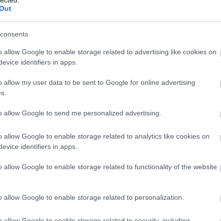
Válasz erre
Out
consents
sak aláírta, nem tudom, hogy eredeti-e, DM-fanshopból van, de
ek a cuccok
o allow Google to enable storage related to advertising like cookies on
Válasz erre
evice identifiers in apps.
e.com/watch?v=GXDch9MnG9o
2010.06.08. 14:41:00
o allow my user data to be sent to Google for online advertising
:).
s.
Válasz erre
to allow Google to send me personalized advertising.
:51:19
van még a Volán-HSC mérközés de szerintem fizetősé kéne
o allow Google to enable storage related to analytics like cookies on
taknak adni. A pénz mindig jól jön.
evice identifiers in apps.
o allow Google to enable storage related to functionality of the website
Válasz erre
o allow Google to enable storage related to personalization.
ancs számunkra, Danival egyeztetve, estére kiderül, mi kerül
o allow Google to enable storage related to security, including