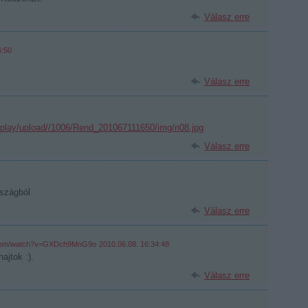
Válasz erre
6:50
Válasz erre
isplay/upload//1006/Rend_201067111650/img/n08.jpg
Válasz erre
rszágból
Válasz erre
e.com/watch?v=GXDch9MnG9o
2010.06.08. 16:34:48
ajtok :).
Válasz erre