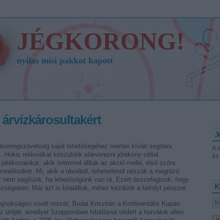
JÉGKORONG!
nyilas misi pakkot kapott
árvízkárosultakért
J
gkorongszövetség saját lehetőségéhez mérten kíván segíteni
A 
. Hokis relikviákat készülünk elárverezni jótékony céllal.
és 
átékosainkat, akik örömmel álltak az akció mellé, első szóra
 szerelésüket. Mi, akik a távolból, tehetetlenül nézzük a megrázó
 nem segítünk, ha lehetőségünk van rá. Ezért összefogtunk, hogy
K
ségeken. Már azt is kitaláltuk, mihez kezdünk a befolyt pénzzel.
ajnokságon viselt mezét, Budai Krisztián a Kontinentális Kupán
az ütőjét, amellyel Szapporóban hibátlanul védett a horvátok ellen