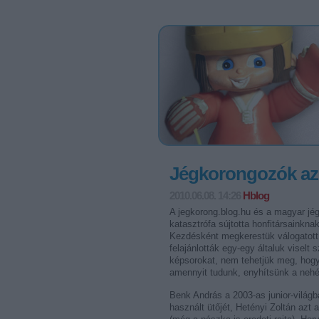
Jégkorongozók az 
2010.06.08. 14:26
Hblog
A jegkorong.blog.hu és a magyar jé
katasztrófa sújtotta honfitársainknak
Kezdésként megkerestük válogatott j
felajánlották egy-egy általuk viselt
képsorokat, nem tehetjük meg, hogy
amennyit tudunk, enyhítsünk a nehéz
Benk András a 2003-as junior-világb
használt ütőjét, Hetényi Zoltán azt 