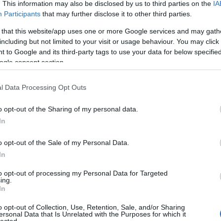
meg a Miskolc
. This information may also be disclosed by us to third parties on the
IA
Participants
that may further disclose it to other third parties.
E
 that this website/app uses one or more Google services and may gath
including but not limited to your visit or usage behaviour. You may click 
 to Google and its third-party tags to use your data for below specifi
Nem fagy a víz
ogle consent section.
Dunaújvárosban
sem
l Data Processing Opt Outs
o opt-out of the Sharing of my personal data.
sználói tartalomnak minősülnek, értük a
szolgáltatás technikai
üzemeltetője semmilyen felelősséget nem vállal,
ztőjéhez. Részletek a
Felhasználási feltételekben
és az
adatvédelmi tájékoztatóban
.
In
o opt-out of the Sale of my Personal Data.
skin dedikált Dinamo Moszkva-mezét ajánlja fel"
In
tszott Ovecskin? Eredeti mez?
to opt-out of processing my Personal Data for Targeted
Válasz erre
ing.
In
.08. 14:34:32
o opt-out of Collection, Use, Retention, Sale, and/or Sharing
ersonal Data that Is Unrelated with the Purposes for which it
lected.