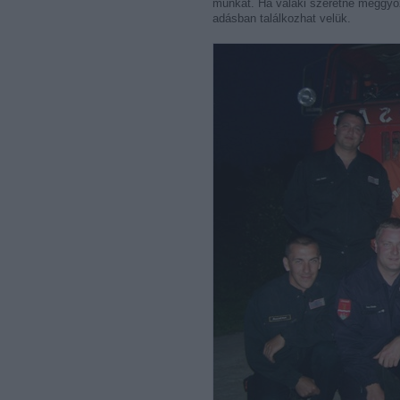
munkát. Ha valaki szeretne meggyőz
adásban találkozhat velük.