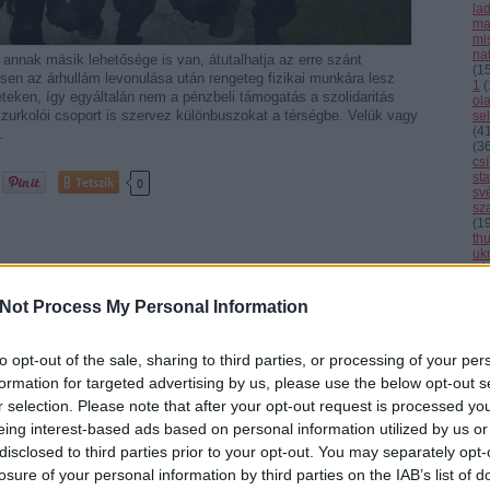
la
ma
mi
nat
 annak másik lehetősége is van, átutalhatja az erre szánt
(
1
sen az árhullám levonulása után rengeteg fizikai munkára lesz
1
(
eteken, így egyáltalán nem a pénzbeli támogatás a szolidaritás
ol
zurkolói csoport is szervez különbuszokat a térségbe. Velük vagy
se
(
4
.
(
3
cs
st
Tetszik
0
sv
sz
(
1
th
uk
vál
vb
vi
Not Process My Personal Information
Cí
to opt-out of the sale, sharing to third parties, or processing of your per
F
formation for targeted advertising by us, please use the below opt-out s
r selection. Please note that after your opt-out request is processed y
eing interest-based ads based on personal information utilized by us or
disclosed to third parties prior to your opt-out. You may separately opt-
on
Gólzáporos
Átalakul a női
meccset nyert
bajnokság
losure of your personal information by third parties on the IAB’s list of