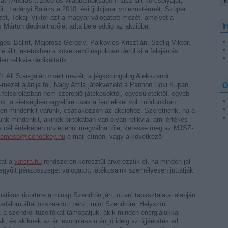
rváth András a 2005-ös világbajnokságon használt korcsolyáját,
, Ladányi Balázs a 2010. évi ljubljanai vb ezüstérmét, Szuper
ét, Tokaji Viktor azt a magyar válogatott mezét, amelyet a
I
 Márton dedikált ütőjét adta bele eddig az akcióba.
si Bálint, Majoross Gergely, Palkovics Krisztián, Szélig Viktor,
 állt, esetükben a következő napokban derül ki a felajánlás
n relikvia dedikáltatik.
 All Star-gálán viselt mezét, a jégkorongblog Alekszandr
ezét ajánlja fel, Nagy Attila játékvezető a Pannon Hoki Kupán
O
 felsorolásban nem szereplő játékosoktól, egyesületektől, egyéb
nk, a sietségben egyelőre csak a fentiekkel volt módunkban
sen mindenkit várunk, csatlakozzon az akcióhoz. Szeretnénk, ha a
unk mindenkit, akinek birtokában van olyan relikvia, ami értékes
s a cél érdekében önzetlenül megválna tőle, keresse meg az MJSZ-
emese@icehockey.hu
e-mail címen, vagy a következő
kat a
vatera.hu
rendszerén keresztül árverezzük el, ha minden jól
egyűlt pénzösszeget válogatott játékosaink személyesen juttatják
atikus riportere a minap Szendrőn járt, ottani tapasztalatai alapján
sadalom által összeadott pénz, mint Szendrőre. Helyszíni
 a szendrői tűzoltókat támogatjuk, akik minden energiájukkal
 és akiknek az ár levonulása után jó ideig az újjáépítés ad