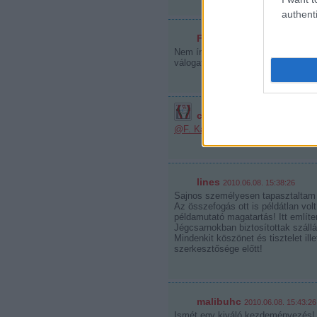
authenti
F. Kapus
2010.06.08. 15:14:54
Nem írok majd mindig minden beérk
válogatott mezzel bővült a mezőny
csatoimi
2010.06.08. 15:21:38
@F. Kapus
: Köszönöm. Valamiket
lines
2010.06.08. 15:38:26
Sajnos személyesen tapasztaltam a
Az összefogás ott is példátlan vol
példamutató magatartás! Itt emlí
Jégcsarnokban biztosítottak száll
Mindenkit köszönet és tisztelet il
szerkesztősége előtt!
malibuhc
2010.06.08. 15:43:26
Ismét egy kiváló kezdeményezés!