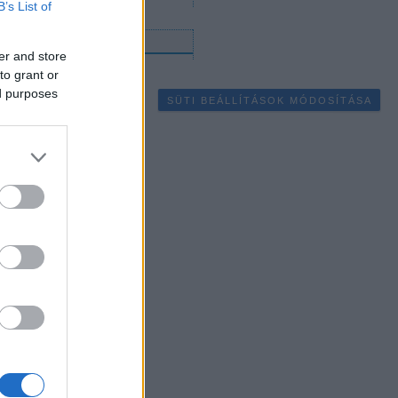
B’s List of
gyéb
er and store
to grant or
ed purposes
SÜTI BEÁLLÍTÁSOK MÓDOSÍTÁSA