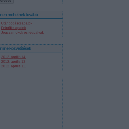
nnen mehetnek tovább
Utánpótláscsapatok
Felnőttcsapatok
Jégcsarnokok és jégpályák
nline közvetítések
2012. április 14.
2012. április 12.
2012. április 11.