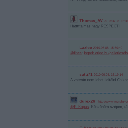
Thomas_AV
2010.06.08. 15:4
Hatttttalmas nagy RESPECT!
Lazlee
2010.06.08. 15:50:40
@lines
:
kepek.origo.hu/galleriesd
satti71
2010.06.08. 16:19:14
A vaterán nem lehet licitálni Csiko
durex26
·
http://www.youtub
@F. Kapus
: Köszönöm szépen, ráh