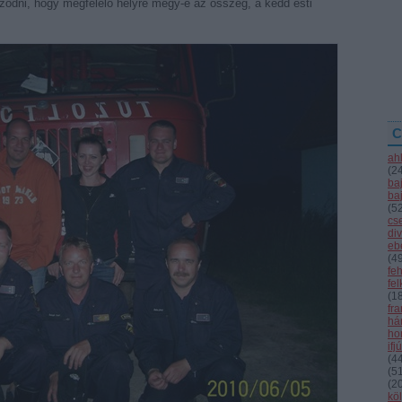
ődni, hogy megfelelő helyre megy-e az összeg, a kedd esti
C
ah
(
2
ba
ba
(
5
cs
div
eb
(
4
fe
fe
(
1
fr
hár
ho
ifj
(
4
(
5
(
2
kö