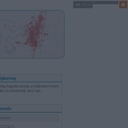
égkorong
világ legjobb sportja a határokon innen
túl, és mindenütt, ahol van.
eresés