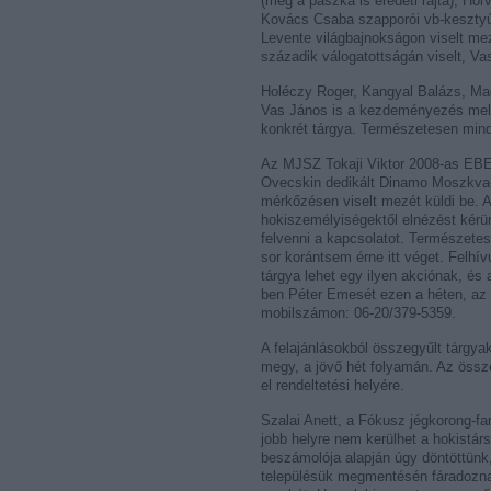
(még a pászka is eredeti rajta), Ho
Kovács Csaba szapporói vb-kesztyűit
Levente világbajnokságon viselt mez
századik válogatottságán viselt, Vas
Holéczy Roger, Kangyal Balázs, Mago
Vas János is a kezdeményezés mellé
konkrét tárgya. Természetesen minde
Az MJSZ Tokaji Viktor 2008-as EBEL
Ovecskin dedikált Dinamo Moszkva-m
mérkőzésen viselt mezét küldi be. A
hokiszemélyiségektől elnézést kérü
felvenni a kapcsolatot. Természete
sor korántsem érne itt véget. Felhív
tárgya lehet egy ilyen akciónak, é
ben Péter Emesét ezen a héten, az
mobilszámon: 06-20/379-5359.
A felajánlásokból összegyűlt tárgya
megy, a jövő hét folyamán. Az össz
el rendeltetési helyére.
Szalai Anett, a Fókusz jégkorong-fan
jobb helyre nem kerülhet a hokistár
beszámolója alapján úgy döntöttünk,
településük megmentésén fáradoznak,