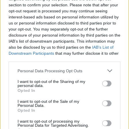
idején a sportág honi történetének legszebb napjait
section to confirm your selection. Please note that after your
élte, ám a potentát váratlanul bejelentette, hogy
opt-out request is processed you may continue seeing
nem indul újra az elnöki posztért. A szervezet új első
interest-based ads based on personal information utilized by
embere Németh Miklós, a Közgép Zrt. elnök-
us or personal information disclosed to third parties prior to
vezérigazgatója lesz. (A cég egyesek szerint a
your opt-out. You may separately opt-out of the further
kormány „új Vegyépszere”; szerintük a vállalat neve
disclosure of your personal information by third parties on the
gyakran tűnik majd fel az állami infrastruktúra-
IAB’s list of downstream participants. This information may
beruházások kapcsán a következő években.) Lapunk
also be disclosed by us to third parties on the
IAB’s List of
úgy tudja, az új sportirányítás informálisan azt
Downstream Participants
that may further disclose it to other
tudatta az „önként távozott” vezetővel, hogy a hoki
third parties.
központi támogatása sínyli meg, ha posztján marad.
Studniczky állítólag egy közvetlen munkatársától
Please note that this website/app uses one or more Google
Personal Data Processing Opt Outs
érkezett e-mailből értesült erről."
services and may gather and store information including but
not limited to your visit or usage behaviour. You may click to
I want to opt-out of the Sharing of my
Jó lenne tudni, mi igaz ebből.
personal data.
grant or deny consent to Google and its third-party tags to
Opted In
use your data for below specified purposes in below Google
consent section.
I want to opt-out of the Sale of my
F. Kapus
Personal Data.
Opted In
16 éve
@csakahoki
: fantasztikusak ezek a fordulatok:
I want to opt-out of processing my
Personal Data for Targeted Advertising.
"egyesek szerint", "szerintük", "állítólag"