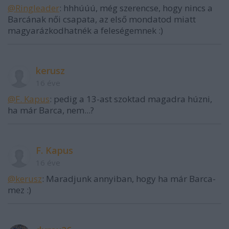
@Ringleader
: hhhúúú, még szerencse, hogy nincs a
Barcának női csapata, az első mondatod miatt
magyarázkodhatnék a feleségemnek :)
kerusz
16 éve
@F. Kapus
: pedig a 13-ast szoktad magadra húzni,
ha már Barca, nem...?
F. Kapus
16 éve
@kerusz
: Maradjunk annyiban, hogy ha már Barca-
mez :)