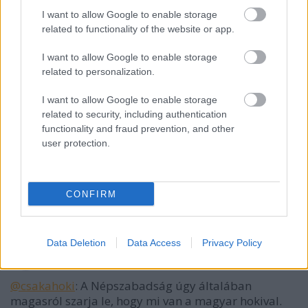
@F. Kapus
: en igy szerzem a baratokat... :P
I want to allow Google to enable storage
related to functionality of the website or app.
I want to allow Google to enable storage
csakahoki
related to personalization.
16 éve
I want to allow Google to enable storage
@F. Kapus
: éppen az ilyen fordulatok miatt írtam,
related to security, including authentication
hogy jó lenne megtudni, mi az igazság. Gondoltam,
functionality and fraud prevention, and other
hogy néhány nap elteltével ti talán már többet
user protection.
tudtok, csak - ilyen vagy olyan okból - nem láttátok
értelmét az elnök úr leköszönéséről szóló írásotok
frissítésének. Mindenesetre bízom benne, hogy
előbb-utóbb okosabbak leszünk.
CONFIRM
Data Deletion
Data Access
Privacy Policy
kerusz
16 éve
@csakahoki
: A Népszabadság úgy általában
magasról szarja le, hogy mi van a magyar hokival.