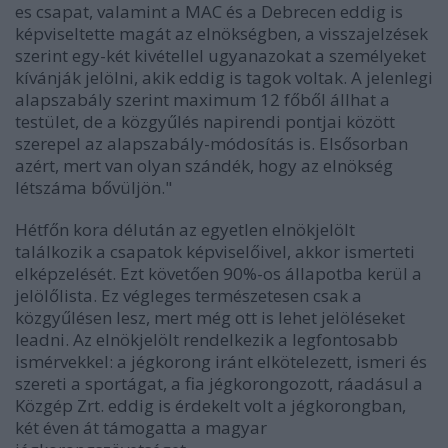
es csapat, valamint a MAC és a Debrecen eddig is
képviseltette magát az elnökségben, a visszajelzések
szerint egy-két kivétellel ugyanazokat a személyeket
kívánják jelölni, akik eddig is tagok voltak. A jelenlegi
alapszabály szerint maximum 12 főből állhat a
testület, de a közgyűlés napirendi pontjai között
szerepel az alapszabály-módosítás is. Elsősorban
azért, mert van olyan szándék, hogy az elnökség
létszáma bővüljön."
Hétfőn kora délután az egyetlen elnökjelölt
találkozik a csapatok képviselőivel, akkor ismerteti
elképzelését. Ezt követően 90%-os állapotba kerül a
jelölőlista. Ez végleges természetesen csak a
közgyűlésen lesz, mert még ott is lehet jelöléseket
leadni. Az elnökjelölt rendelkezik a legfontosabb
ismérvekkel: a jégkorong iránt elkötelezett, ismeri és
szereti a sportágat, a fia jégkorongozott, ráadásul a
Közgép Zrt. eddig is érdekelt volt a jégkorongban,
két éven át támogatta a magyar