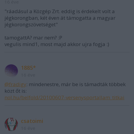
16 éve
"ráadásul a Közgép Zrt. eddig is érdekelt volt a
jégkorongban, két éven át támogatta a magyar
jégkorongszövetséget"
tamogattA? mar nem? :P
vegulis mind1, most majd akkor ujra fogja :)
1885*
16 éve
@fradigy
: mindenestre, már be is támadták többek
közt őt is:
nol.hu/belfold/20100607-versenysportallam_titkai
csatoimi
16 éve