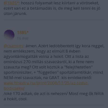
@1885*
: hosszú folyamat lesz kiírtani a vöröseket,
ezért van ez a betámadás is, de meg kell tenni és jó
úton járunk.
1885*
16 éve
@csatoimi
: ámen. Azért ledöbbentett így kora reggel,
nem emlékszem, hogy az elmúlt 8 évben
agyontámogatták volna a hokit. Ott a lista az
ominózus 270 millás szavazásról, ki a fene nem
szavazta meg? Ott volt köztük a "felejthetetlen"
sportminiszter, + "független" sportállamtitkár, mind
NEM-mel szavaztak, na GRAT. kis emlékeztető:
www.hirextra.hu/print/2008/11/25/az-szdsz-
bodicseke/
/oké 170 adtak, de azt is nehezen/ Most meg ők féltik
a hokit, cool.