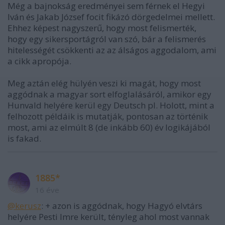
Még a bajnokság eredményei sem férnek el Hegyi
Iván és Jakab József focit fikázó dörgedelmei mellett.
Ehhez képest nagyszerű, hogy most felismerték,
hogy egy sikersportágról van szó, bár a felismerés
hitelességét csökkenti az az álságos aggodalom, ami
a cikk apropója.
Meg aztán elég hülyén veszi ki magát, hogy most
aggódnak a magyar sort elfoglalásáról, amikor egy
Hunvald helyére kerül egy Deutsch pl. Holott, mint a
felhozott példáik is mutatják, pontosan az történik
most, ami az elmúlt 8 (de inkább 60) év logikájából
is fakad.
1885*
16 éve
@kerusz
: + azon is aggódnak, hogy Hagyó elvtárs
helyére Pesti Imre került, tényleg ahol most vannak