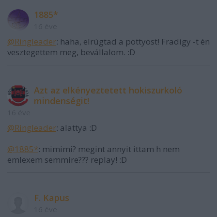
1885*
16 éve
@Ringleader
: haha, elrúgtad a pöttyöst! Fradigy -t én
vesztegettem meg, bevállalom. :D
Azt az elkényeztetett hokiszurkoló
mindenségit!
16 éve
@Ringleader
: alattya :D
@1885*
: mimimi? megint annyit ittam h nem
emlexem semmire??? replay! :D
F. Kapus
16 éve