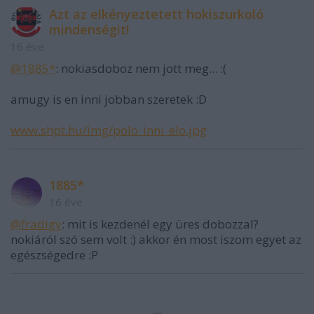
Azt az elkényeztetett hokiszurkoló
mindenségit!
16 éve
@1885*
: nokiasdoboz nem jott meg... :(
amugy is en inni jobban szeretek :D
www.shpt.hu/img/polo_inni_elo.jpg
1885*
16 éve
@fradigy
: mit is kezdenél egy üres dobozzal?
nokiáról szó sem volt :) akkor én most iszom egyet az
egészségedre :P