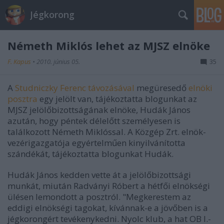
Jégkorong
Németh Miklós lehet az MJSZ elnöke
F. Kapus
•
2010. június 05.
35
A
Studniczky Ferenc távozásával
megüresedő
elnöki
posztra
egy jelölt van, tájékoztatta blogunkat az
MJSZ jelölőbizottságának elnöke, Hudák János
azután, hogy péntek délelőtt személyesen is
találkozott Németh Miklóssal. A Közgép Zrt. elnök-
vezérigazgatója egyértelműen kinyilvánította
szándékát, tájékoztatta blogunkat Hudák.
Hudák János kedden vette át a jelölőbizottsági
munkát, miután Radványi Róbert a hétfői elnökségi
ülésen lemondott a posztról. "Megkerestem az
eddigi elnökségi tagokat, kívánnak-e a jövőben is a
jégkorongért tevékenykedni. Nyolc klub, a hat OB I.-