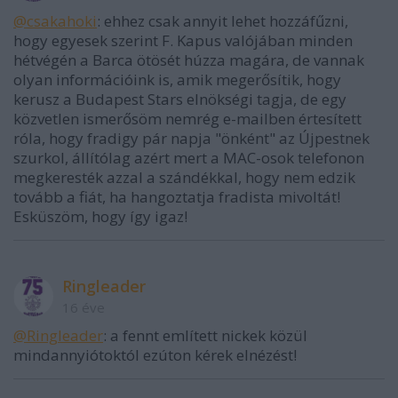
@csakahoki
: ehhez csak annyit lehet hozzáfűzni,
hogy egyesek szerint F. Kapus valójában minden
hétvégén a Barca ötösét húzza magára, de vannak
olyan információink is, amik megerősítik, hogy
kerusz a Budapest Stars elnökségi tagja, de egy
közvetlen ismerősöm nemrég e-mailben értesített
róla, hogy fradigy pár napja "önként" az Újpestnek
szurkol, állítólag azért mert a MAC-osok telefonon
megkeresték azzal a szándékkal, hogy nem edzik
tovább a fiát, ha hangoztatja fradista mivoltát!
Esküszöm, hogy így igaz!
Ringleader
16 éve
@Ringleader
: a fennt említett nickek közül
mindannyiótoktól ezúton kérek elnézést!