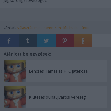
jégkorongszövetséget.
Címkék:
választás
mjsz
németh miklós
hudák jános
Ajánlott bejegyzések:
Lencsés Tamás az FTC játékosa
Kiütéses dunaújvárosi vereség