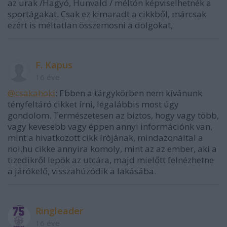
az urak /Hagyó, Hunvald / méltón képviselhetnék a
sportágakat. Csak ez kimaradt a cikkből, márcsak
ezért is méltatlan összemosni a dolgokat,
F. Kapus
16 éve
@csakahoki
: Ebben a tárgykörben nem kívánunk
tényfeltáró cikket írni, legalábbis most úgy
gondolom. Természetesen az biztos, hogy vagy több,
vagy kevesebb vagy éppen annyi információnk van,
mint a hivatkozott cikk írójának, mindazonáltal a
nol.hu cikke annyira komoly, mint az az ember, aki a
tizedikről lepök az utcára, majd mielőtt felnézhetne
a járókelő, visszahúzódik a lakásába.
Ringleader
16 éve