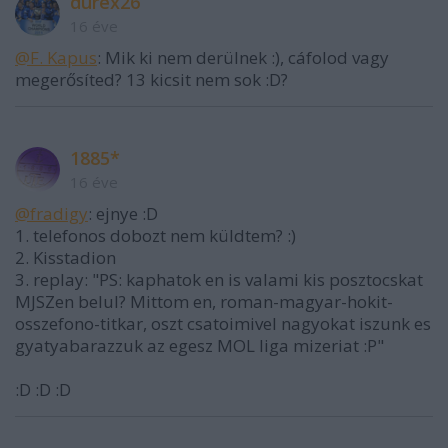
durex26
16 éve
@F. Kapus
: Mik ki nem derülnek :), cáfolod vagy
megerősíted? 13 kicsit nem sok :D?
1885*
16 éve
@fradigy
: ejnye :D
1. telefonos dobozt nem küldtem? :)
2. Kisstadion
3. replay: "PS: kaphatok en is valami kis posztocskat
MJSZen belul? Mittom en, roman-magyar-hokit-
osszefono-titkar, oszt csatoimivel nagyokat iszunk es
gyatyabarazzuk az egesz MOL liga mizeriat :P"
:D :D :D