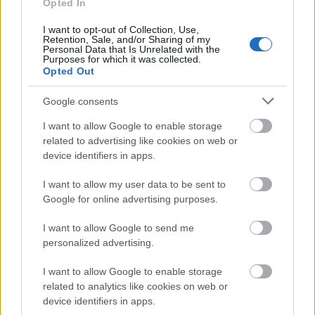
Opted In
I want to opt-out of Collection, Use,
Retention, Sale, and/or Sharing of my
Personal Data that Is Unrelated with the
Azt az elkényeztetett hokiszurkoló
Purposes for which it was collected.
mindenségit!
Opted Out
16 éve
Google consents
@F. Kapus
: ujsagiro vagy, "sejtheted" h ezen szavak
jelentlete mit rejt egy ujsagcikkben :P:P:P
I want to allow Google to enable storage
related to advertising like cookies on web or
device identifiers in apps.
F. Kapus
I want to allow my user data to be sent to
16 éve
Google for online advertising purposes.
@fradigy
: direkt sértegetsz? :)
I want to allow Google to send me
personalized advertising.
Azt az elkényeztetett hokiszurkoló
I want to allow Google to enable storage
mindenségit!
related to analytics like cookies on web or
device identifiers in apps.
16 éve