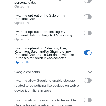
personal data.
grant or deny consent to Google and its third-party tags to
hokizik!
Opted In
use your data for below specified purposes in below Google
Nem minden alap nélkül csináltak csapatott!
consent section.
Neked az számit hogy egy csapatnak mi a neve?
I want to opt-out of the Sale of my
Personal Data.
Létrejött a semmiből egy csapat ami két év alatt
Opted In
megnyerte a MOL ligát és ha gebei művészúr nem
kap zsíros állást Űjvárosban akkor az OB 2. hely is
I want to opt-out of processing my
Personal Data for Targeted Advertising.
meglett volna.De légyszíves mond már meg nekem a
Opted In
nagy tradiciokkal rendelkező FRADI vagy ute mikor
nyert utoljára valamit.........De legyen neked igazad,
I want to opt-out of Collection, Use,
megkell szüntetni a STARSt és még a Macikat és a
Retention, Sale, and/or Sharing of my
Personal Data that Is Unrelated with the
akkor három csapatból biztos dobogon végeztek!!!
Purposes for which it was collected.
Igy is el lehet sikereket elérni.Remélem fiam minnél
Opted Out
elöbb menekül ebből a mocsokból valahova
külfödre.
Google consents
I want to allow Google to enable storage
related to advertising like cookies on web or
OliBLOOD
device identifiers in apps.
16 éve
I want to allow my user data to be sent to
@bonsay
: Azt miért hagytad ki, hogy Kincsest is
Google for online advertising purposes.