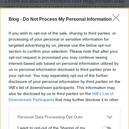
2.Ezzel azt akartam mondani csak hogy,minden alap
nélkül felesleges csapatot csinálni!Már az indulásnál
látszott hogy nem húzza sokáig,a szlovén bajnokság
meg visszalépés!De egy agyhalott aki 10 éve jár
Blog -
Do Not Process My Personal Information
korongra ne is szóljon bele!Biztos te vagy az
okos!Mindenesetre kiváncsi vagyok,milyen néven
If you wish to opt-out of the sale, sharing to third parties, or
látjuk viszont a starst!Volt már Nove Zámky,Vasas!Mi
processing of your personal or sensitive information for
jön még?Honvéd,MTK,Taktaharkány?
targeted advertising by us, please use the below opt-out
section to confirm your selection. Please note that after your
opt-out request is processed you may continue seeing
interest-based ads based on personal information utilized by
Lazlee
us or personal information disclosed to third parties prior to
16 éve
your opt-out. You may separately opt-out of the further
disclosure of your personal information by third parties on the
@szorgalmas
: pedig aszittem vagány csávó vagy...
IAB’s list of downstream participants. This information may
also be disclosed by us to third parties on the
IAB’s List of
Downstream Participants
that may further disclose it to other
bonsay
third parties.
16 éve
Please note that this website/app uses one or more Google
Personal Data Processing Opt Outs
@richy80
:
services and may gather and store information including but
Persze, nem engem bántottál hanem a fiamat aki itt
not limited to your visit or usage behaviour. You may click to
I want to opt-out of the Sharing of my