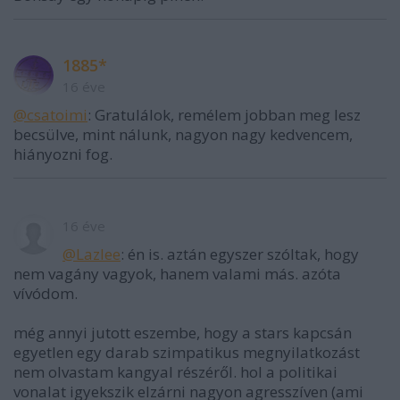
1885*
16 éve
@csatoimi
: Gratulálok, remélem jobban meg lesz
becsülve, mint nálunk, nagyon nagy kedvencem,
hiányozni fog.
16 éve
@Lazlee
: én is. aztán egyszer szóltak, hogy
nem vagány vagyok, hanem valami más. azóta
vívódom.
még annyi jutott eszembe, hogy a stars kapcsán
egyetlen egy darab szimpatikus megnyilatkozást
nem olvastam kangyal részéről. hol a politikai
vonalat igyekszik elzárni nagyon agresszíven (ami