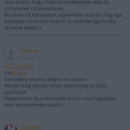
nem értem, hogy miért büszkélkedtek vele, ha
szerintetek színvonaltalan.
Na de én itt befejezem, egyesekkel nem éri meg egy
bizonyos szint után vitázni. Az estémet így is elég
viccessé tetted :)
bonsay
16 éve
@OliBLOOD
:
Sze
@vaze
:
Szerintem nevetni nekem volt okom!
Kérdez meg gebeit, mikor kapta meg az állás
ajánlatát!
Nekem nem fáj a lemaradt döntő, mert legalább
nem vertek minket szarrá......
csatoimi