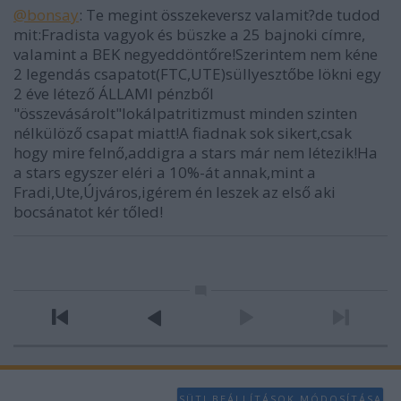
@bonsay
: Te megint összekeversz valamit?de tudod
mit:Fradista vagyok és büszke a 25 bajnoki címre,
valamint a BEK negyeddöntőre!Szerintem nem kéne
2 legendás csapatot(FTC,UTE)süllyesztőbe lökni egy
2 éve létező ÁLLAMI pénzből
"összevásárolt"lokálpatritizmust minden szinten
nélkülöző csapat miatt!A fiadnak sok sikert,csak
hogy mire felnő,addigra a stars már nem létezik!Ha
a stars egyszer eléri a 10%-át annak,mint a
Fradi,Ute,Újváros,igérem én leszek az első aki
bocsánatot kér tőled!
SÜTI BEÁLLÍTÁSOK MÓDOSÍTÁSA