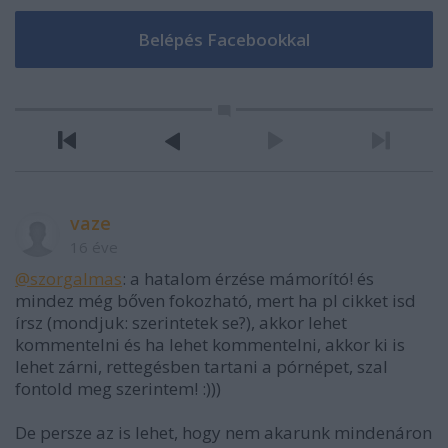
vaze
16 éve
@szorgalmas
: a hatalom érzése mámorító! és
mindez még bőven fokozható, mert ha pl cikket isd
írsz (mondjuk: szerintetek se?), akkor lehet
kommentelni és ha lehet kommentelni, akkor ki is
lehet zárni, rettegésben tartani a pórnépet, szal
fontold meg szerintem! :)))
De persze az is lehet, hogy nem akarunk mindenáron