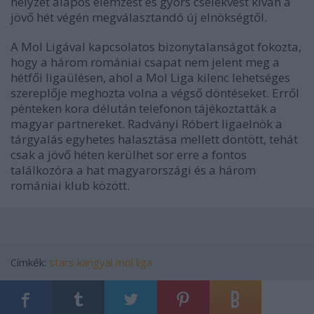
helyzet alapos elemzést és gyors cselekvést kíván a
jövő hét végén megválasztandó új elnökségtől.
A Mol Ligával kapcsolatos bizonytalanságot fokozta,
hogy a három romániai csapat nem jelent meg a
hétfői ligaülésen, ahol a Mol Liga kilenc lehetséges
szereplője meghozta volna a végső döntéseket. Erről
pénteken kora délután telefonon tájékoztatták a
magyar partnereket. Radványi Róbert ligaelnök a
tárgyalás egyhetes halasztása mellett döntött, tehát
csak a jövő héten kerülhet sor erre a fontos
találkozóra a hat magyarországi és a három
romániai klub között.
Címkék:
stars
kangyal
mol liga