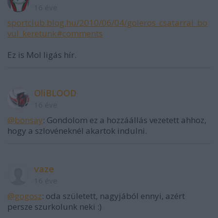
16 éve
sportclub.blog.hu/2010/06/04/goleros_csatarral_bo
vul_keretunk#comments
Ez is Mol ligás hír.
OliBLOOD
16 éve
@bonsay
: Gondolom ez a hozzáállás vezetett ahhoz,
hogy a szlovéneknél akartok indulni.
vaze
16 éve
@gogosz
: oda született, nagyjából ennyi, azért
persze szurkolunk neki :)