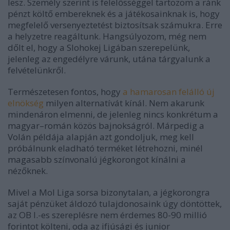
lesz. Személy szerint is felelősséggel tartozom a ránk
pénzt költő embereknek és a játékosainknak is, hogy
megfelelő versenyeztetést biztosítsak számukra. Erre
a helyzetre reagáltunk. Hangsúlyozom, még nem
dőlt el, hogy a Slohokej Ligában szerepelünk,
jelenleg az engedélyre várunk, utána tárgyalunk a
felvételünkről.
Természetesen fontos, hogy
a hamarosan felálló új
elnökség
milyen alternatívát kínál. Nem akarunk
mindenáron elmenni, de jelenleg nincs konkrétum a
magyar–román közös bajnokságról. Márpedig a
Volán példája alapján azt gondoljuk, meg kell
próbálnunk eladható terméket létrehozni, minél
magasabb színvonalú jégkorongot kínálni a
nézőknek.
Mivel a Mol Liga sorsa bizonytalan, a jégkorongra
saját pénzüket áldozó tulajdonosaink úgy döntöttek,
az OB I.-es szereplésre nem érdemes 80-90 millió
forintot költeni, oda az ifjúsági és junior