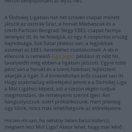
hétfőn benyújtottam az MJSZ-hez.
A Slohokej Ligában hat-hét szlovén csapat mellett
játszik az osztrák Graz, a horvát Medvescak és a
szerb Partizan Beograd. Négy EBEL-csapat farmja
verenyez itt, és ne feledjük, ez egy A csoportos ország
bajnoksága. Sok fiatal játékos van, a legjobbak
azonnal az EBEL-keretekhez csatlakoznak. A vb-n
ellenünk is remeklő
Ziga Jeglic
például itt nőtt fel,
tavalyelőtt még ebben a ligában játszott. Egyre több
pénz van a horvát és a szerb hokiban, fejleszteni
akarják a ligát. 3-4 kimondottan erős csapat van itt.
Hogy szakmailag előrelépést jelent-e a Slohokej Liga
a Mol Ligához képest, azt a szezon végén tudjuk
megmondani, de reményeim szerint igen. Ám
hangsúlyozzuk: azért próbálkozunk, mert jelenleg
úgy tűnik, nincs más lehetőségünk az előrelépésre.
Hiszen mi van, ha néhány héten belül kiderül,
mégsem lesz Mol Liga? Akkor lehet, hogy már késő