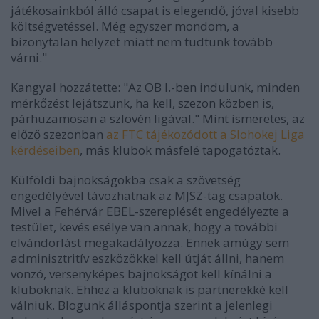
játékosainkból álló csapat is elegendő, jóval kisebb
költségvetéssel. Még egyszer mondom, a
bizonytalan helyzet miatt nem tudtunk tovább
várni."
Kangyal hozzátette: "Az OB I.-ben indulunk, minden
mérkőzést lejátszunk, ha kell, szezon közben is,
párhuzamosan a szlovén ligával." Mint ismeretes, az
előző szezonban
az FTC tájékozódott a Slohokej Liga
kérdéseiben
, más klubok másfelé tapogatóztak.
Külföldi bajnokságokba csak a szövetség
engedélyével távozhatnak az MJSZ-tag csapatok.
Mivel a Fehérvár EBEL-szereplését engedélyezte a
testület, kevés esélye van annak, hogy a további
elvándorlást megakadályozza. Ennek amúgy sem
adminisztritív eszközökkel kell útját állni, hanem
vonzó, versenyképes bajnokságot kell kínálni a
kluboknak. Ehhez a kluboknak is partnerekké kell
válniuk. Blogunk álláspontja szerint a jelenlegi