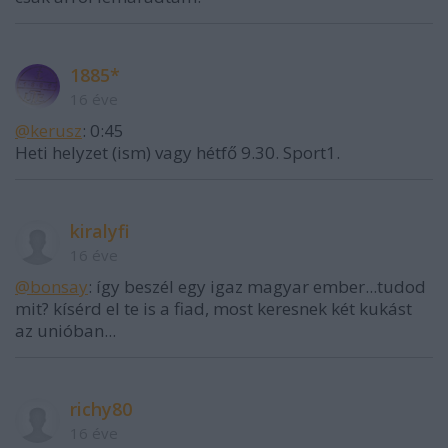
1885*
16 éve
@kerusz
: 0:45
Heti helyzet (ism) vagy hétfő 9.30. Sport1.
kiralyfi
16 éve
@bonsay
: így beszél egy igaz magyar ember...tudod
mit? kísérd el te is a fiad, most keresnek két kukást
az unióban...
richy80
16 éve