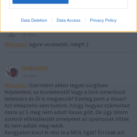
mocsokban? Eleve minek vitted oda? :)
Data Deletion
Data Access
Privacy Policy
vaze
16 éve
@bonsay
: egyre viccesebb, még!!! :)
OliBLOOD
16 éve
@bonsay
: Szerintem akkor tegyél sürgősen
feljelentést, ez büntetendő! Vagy a bíró ismerősöd
tettestárs és őt is megveszik? Esetleg pont a Vasas?
Azt elképzelni sem tudom, hzogy hogyan számoltad
össze az 5 meg nem adott Vasas gólt. De úgy látom
azokról elfelejtkeztél amelyeket az újvárosiak lőttek
és nem adták meg nekik.
Kangyalon kívül ki nézi le a MOL ligát? Én csak azt