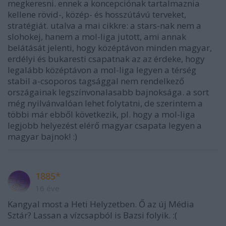
megkeresni. ennek a koncepciónak tartalmaznia
kellene rövid-, közép- és hosszútávú terveket,
stratégiát. utalva a mai cikkre: a stars-nak nem a
slohokej, hanem a mol-liga jutott, ami annak
belátását jelenti, hogy középtávon minden magyar,
erdélyi és bukaresti csapatnak az az érdeke, hogy
legalább középtávon a mol-liga legyen a térség
stabil a-csoporos tagsággal nem rendelkező
országainak legszínvonalasabb bajnoksága. a sort
még nyilvánvalóan lehet folytatni, de szerintem a
többi már ebből következik, pl. hogy a mol-liga
legjobb helyezést elérő magyar csapata legyen a
magyar bajnok! :)
1885*
16 éve
Kangyal most a Heti Helyzetben. Ő az új Média
Sztár? Lassan a vízcsapból is Bazsi folyik. :(