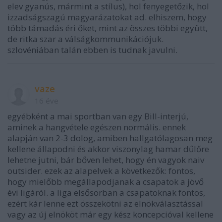
elev gyanús, mármint a stílus), hol fenyegetőzik, hol
izzadságszagú magyarázatokat ad. elhiszem, hogy
több támadás éri őket, mint az összes többi együtt,
de ritka szar a válságkommunikációjuk.
szlovéniában talán ebben is tudnak javulni.
vaze
16 éve
egyébként a mai sportban van egy Bill-interjú,
aminek a hangvétele egészen normális. ennek
alapján van 2-3 dolog, amiben hallgatólagosan meg
kellene állapodni és akkor viszonylag hamar dűlőre
lehetne jutni, bár bőven lehet, hogy én vagyok naiv
outsider. ezek az alapelvek a következők: fontos,
hogy mielőbb megállapodjanak a csapatok a jövő
évi ligáról. a liga elsősorban a csapatoknak fontos,
ezért kár lenne ezt összekötni az elnökválasztással
vagy az új elnököt már egy kész koncepcióval kellene