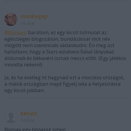
munkagep
16 éve
@bonsay
: barátom, ez egy kicsit túlmutat az
egészséges blogozáson, bundázással nick név
mögött nem szerencsés vádaskodni. Én meg azt
hallottam, hogy a Stars edzésein fiatal lányokat
áldoznak és békavért isznak meccs előtt. (Egy játékos
mondta nekem!)
Ja, és ha esetleg itt hagynád ezt a mocskos országot,
a másik országban majd figyelj oda a helyesírásra
egy kicsit jobban.
kerusz
16 éve
Bonsay egy hónapig pihen.