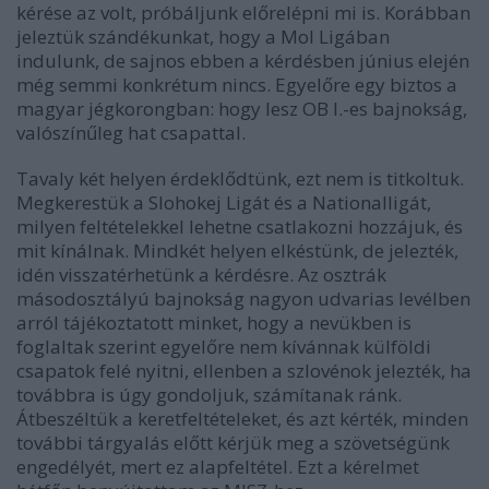
kérése az volt, próbáljunk előrelépni mi is. Korábban
jeleztük szándékunkat, hogy a Mol Ligában
indulunk, de sajnos ebben a kérdésben június elején
még semmi konkrétum nincs. Egyelőre egy biztos a
magyar jégkorongban: hogy lesz OB I.-es bajnokság,
valószínűleg hat csapattal.
Tavaly két helyen érdeklődtünk, ezt nem is titkoltuk.
Megkerestük a Slohokej Ligát és a Nationalligát,
milyen feltételekkel lehetne csatlakozni hozzájuk, és
mit kínálnak. Mindkét helyen elkéstünk, de jelezték,
idén visszatérhetünk a kérdésre. Az osztrák
másodosztályú bajnokság nagyon udvarias levélben
arról tájékoztatott minket, hogy a nevükben is
foglaltak szerint egyelőre nem kívánnak külföldi
csapatok felé nyitni, ellenben a szlovénok jelezték, ha
továbbra is úgy gondoljuk, számítanak ránk.
Átbeszéltük a keretfeltételeket, és azt kérték, minden
további tárgyalás előtt kérjük meg a szövetségünk
engedélyét, mert ez alapfeltétel. Ezt a kérelmet