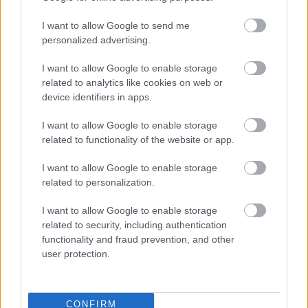
megvettük? És miért vagy ilyen kishitű? Egyenesen a
bajnoki címet vették el tőletek!
I want to allow Google to send me
Csak azt nem tudom miért vagytok ilyen fene
personalized advertising.
büszkék a MOL ligára, amikor inkább
I want to allow Google to enable storage
megszüntetnétek az alacsony színvonala miatt.
related to analytics like cookies on web or
device identifiers in apps.
vaze
I want to allow Google to enable storage
related to functionality of the website or app.
16 éve
@bonsay
: hát, idő pedig lett volna elegánsabban is
I want to allow Google to enable storage
földolgozni azt a szépen csillogó bronzot! :)
related to personalization.
I want to allow Google to enable storage
related to security, including authentication
gogosz
functionality and fraud prevention, and other
16 éve
user protection.
@bonsay
: "Remélem fiam minnél elöbb menekül
ebből a mocsokból valahova külfödre."
És ha nem sikerül külföldre mennie, akkor hagyod a
CONFIRM