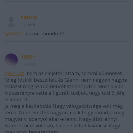
kerusz
16 éve
@1885*
: és mit mondott?
1885*
16 éve
@kerusz
: nem az elejétől láttam, semmi különöset,
főleg fociról beszéltek, és Gianni nem nagyon hagyta
Balázst meg Szabó Bencét szóhoz jutni. Most olyan
kis szerényre vette a figurát, tudjuk, hogy tud ő jófej
is lenni :D
Ja meg a kézilabdás Nagy válogatottsága volt még
téma. Nem ekézték nagyon, csak hogy mondja meg
magyar v. spanyol akar-e lenni. Nagyjából ennyi,
Starsról nem volt szó, ha erre voltál kiváncsi. Vagy
csak arról lemaradtam.