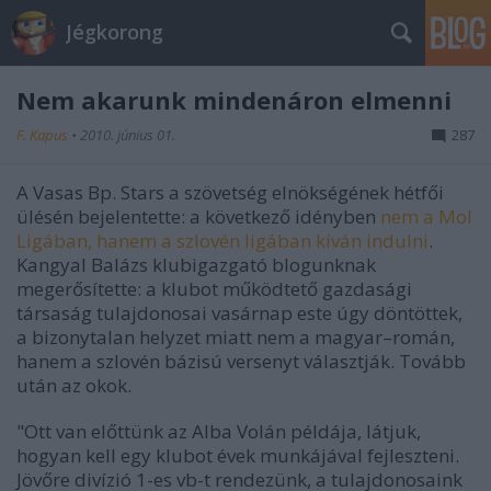
Jégkorong
Nem akarunk mindenáron elmenni
F. Kapus
•
2010. június 01.
287
A Vasas Bp. Stars a szövetség elnökségének hétfői
ülésén bejelentette: a következő idényben
nem a Mol
Ligában, hanem a szlovén ligában kíván indulni
.
Kangyal Balázs klubigazgató blogunknak
megerősítette: a klubot működtető gazdasági
társaság tulajdonosai vasárnap este úgy döntöttek,
a bizonytalan helyzet miatt nem a magyar–román,
hanem a szlovén bázisú versenyt választják. Tovább
után az okok.
"Ott van előttünk az Alba Volán példája, látjuk,
hogyan kell egy klubot évek munkájával fejleszteni.
Jövőre divízió 1-es vb-t rendezünk, a tulajdonosaink