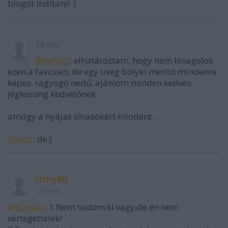
blogot indítani! :)
16 éve
@kerusz
: elhatároztam, hogy nem lovagolok
ezen a faviccen, de egy üveg bolyki merlot mindenre
képes. ragyogó nedű, ajánlom minden kedves
jégkorong kedvelőnek.
amúgy a nyájas olvasókért mindent.
@vaze
: de:)
richy80
16 éve
@bonsay
: 1.Nem tudom ki vagy,de én nem
sértegettelek!