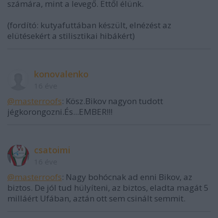
számára, mint a levegő. Ettől élünk.
(fordító: kutyafuttában készült, elnézést az
elütésekért a stilisztikai hibákért)
konovalenko
16 éve
@masterroofs
: Kösz.Bikov nagyon tudott
jégkorongozni.És...EMBER!!!
csatoimi
16 éve
@masterroofs
: Nagy bohócnak ad enni Bikov, az
biztos. De jól tud hülyíteni, az biztos, eladta magát 5
milláért Ufában, aztán ott sem csinált semmit.