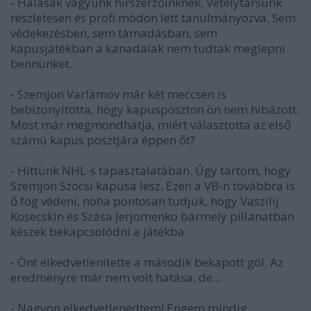
- Hálásak vagyunk hírszerzőinknek. Vetélytársunk
részletesen és profi módon lett tanulmányozva. Sem
védekezésben, sem támadásban, sem
kapusjátékban a kanadaiak nem tudtak meglepni
bennünket.
- Szemjon Varlamov már két meccsen is
bebizonyította, hogy kapusposzton ön nem hibázott.
Most már megmondhatja, miért választotta az első
számú kapus posztjára éppen őt?
- Hittünk NHL-s tapasztalatában. Úgy tartom, hogy
Szemjon Szocsi kapusa lesz. Ezen a VB-n továbbra is
ő fog védeni, noha pontosan tudjuk, hogy Vaszilij
Kosecskin és Szása Jerjomenko bármely pillanatban
készek bekapcsolódni a játékba.
- Önt elkedvetlenítette a második bekapott gól. Az
eredményre már nem volt hatása, de...
- Nagyon elkedvetlenedtem! Engem mindig