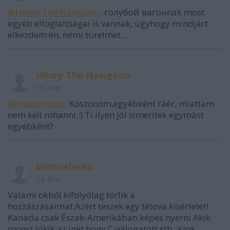
@Henry The Navigator
: голубой вагонnak most
egyéb elfoglaltságai is vannak, úgyhogy mindjárt
elkezdem én, némi türelmet...
Henry The Navigator
16 éve
@masterroofs
: Köszönöm,egyébként ráér, miattam
nem kell rohanni.:) Ti ilyen jól ismeritek egymást
egyébként?
konovalenko
16 éve
Valami okból kifolyólag törlik a
hozzászásaimat:Azért teszek egy tétova kisérletet!
Kanada csak Észak-Amerikában képes nyerni.Akik
moost lökik az igét,hogy C-válogatott stb. azok