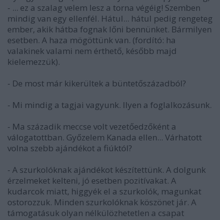
- ... ez a szalag velem lesz a torna végéig! Szemben
mindig van egy ellenfél. Hátul... hátul pedig rengeteg
ember, akik hátba fognak lőni bennünket. Bármilyen
esetben. A haza mögöttünk van. (fordító: ha
valakinek valami nem érthető, később majd
kielemezzük).
- De most már kikerültek a büntetőszázadból?
- Mi mindig a tagjai vagyunk. Ilyen a foglalkozásunk.
- Ma századik meccse volt vezetőedzőként a
válogatottban. Győzelem Kanada ellen... Várhatott
volna szebb ajándékot a fiúktól?
- A szurkolóknak ajándékot készítettünk. A dolgunk
érzelmeket kelteni, jó esetben pozitívakat. A
kudarcok miatt, higgyék el a szurkolók, magunkat
ostorozzuk. Minden szurkolóknak köszönet jár. A
támogatásuk olyan nélkülözhetetlen a csapat