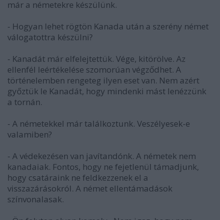
már a németekre készülünk.
- Hogyan lehet rögtön Kanada után a szerény német
válogatottra készülni?
- Kanadát már elfelejtettük. Vége, kitörölve. Az
ellenfél leértékelése szomorúan végződhet. A
történelemben rengeteg ilyen eset van. Nem azért
győztük le Kanadát, hogy mindenki mást lenézzünk
a tornán.
- A németekkel már találkoztunk. Veszélyesek-e
valamiben?
- A védekezésen van javítandónk. A németek nem
kanadaiak. Fontos, hogy ne fejetlenül támadjunk,
hogy csatáraink ne feldkezzenek el a
visszazárásokról. A német ellentámadások
színvonalasak.