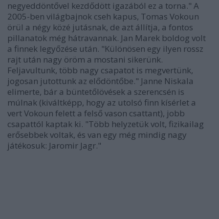
negyeddöntővel kezdődött igazából ez a torna." A
2005-ben világbajnok cseh kapus, Tomas Vokoun
örül a négy közé jutásnak, de azt állítja, a fontos
pillanatok még hátravannak. Jan Marek boldog volt
a finnek legyőzése után. "Különösen egy ilyen rossz
rajt után nagy öröm a mostani sikerünk.
Feljavultunk, több nagy csapatot is megvertünk,
jogosan jutottunk az elődöntőbe." Janne Niskala
elimerte, bár a büntetőlövések a szerencsén is
múlnak (kiváltképp, hogy az utolsó finn kísérlet a
vert Vokoun felett a felső vason csattant), jobb
csapattól kaptak ki. "Több helyzetük volt, fizikailag
erősebbek voltak, és van egy még mindig nagy
játékosuk: Jaromir Jagr."