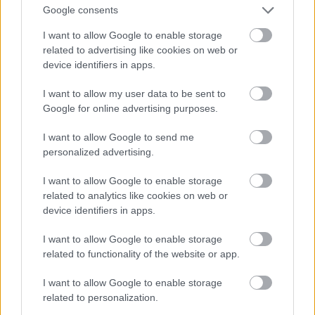
Tehetségesebbek. Többet dolgoznak, hogy
Google consents
kibontakoztathassák a képességeiket. És éppen ezért
őket ütik mindig! Gyakrabban leszorítják,
I want to allow Google to enable storage
gyakrabban ütköznek velük... Az igény velük
related to advertising like cookies on web or
szemben nagyobb. Ezért rájuk büszkébbek is az
device identifiers in apps.
emberek! Szása kitartott, noha majdnem az egész
I want to allow my user data to be sent to
kanadai csapat konkrétan ellene játszott.
Google for online advertising purposes.
- Hogyan érzi magát Szása?
I want to allow Google to send me
personalized advertising.
- Fájdalmai vannak. De remélem, hogy az elődöntőre
minden fájdalmát meggyógyítjuk.
I want to allow Google to enable storage
related to analytics like cookies on web or
- Ha a verekedéseket zárójelbe tesszük, könnyebben
device identifiers in apps.
boldogultunk a kanadaiakkal, mint a finnekkel.
I want to allow Google to enable storage
- Egyetértek. Nagyon fontos volt helyesen játszanunk
related to functionality of the website or app.
az emberelőnyös (-hátrányos) helyzeteket. Ebben a
kanadaiak különösen erősek, de mi jobbnak
I want to allow Google to enable storage
bizonyultunk náluk.
related to personalization.