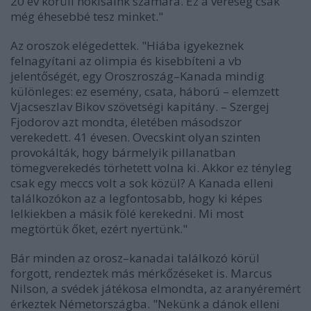
20 év körüli hokisaink számára. Ez a vereség csak
még éhesebbé tesz minket."
Az oroszok elégedettek. "Hiába igyekeznek
felnagyítani az olimpia és kisebbíteni a vb
jelentőségét, egy Oroszroszág–Kanada mindig
különleges: ez esemény, csata, háború – elemzett
Vjacseszlav Bikov szövetségi kapitány. – Szergej
Fjodorov azt mondta, életében másodszor
verekedett. 41 évesen. Ovecskint olyan szinten
provokálták, hogy bármelyik pillanatban
tömegverekedés törhetett volna ki. Akkor ez tényleg
csak egy meccs volt a sok közül? A Kanada elleni
találkozókon az a legfontosabb, hogy ki képes
lelkiekben a másik fölé kerekedni. Mi most
megtörtük őket, ezért nyertünk."
Bár minden az orosz–kanadai találkozó körül
forgott, rendeztek más mérkőzéseket is. Marcus
Nilson, a svédek játékosa elmondta, az aranyéremért
érkeztek Németországba. "Nekünk a dánok elleni