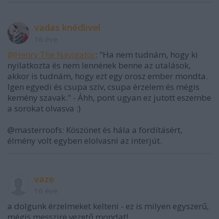
vadas knédlivel
16 éve
@Henry The Navigator
: "Ha nem tudnám, hogy ki
nyilatkozta és nem lennének benne az utalások,
akkor is tudnám, hogy ezt egy orosz ember mondta.
Igen egyedi és csupa szív, csupa érzelem és mégis
kemény szavak." - Áhh, pont ugyan ez jutott eszembe
a sorokat olvasva :)
@masterroofs: Köszönet és hála a fordításért,
élmény volt egyben elolvasni az interjút.
vaze
16 éve
a dolgunk érzelmeket kelteni - ez is milyen egyszerű,
mégis messzire vezető mondat!