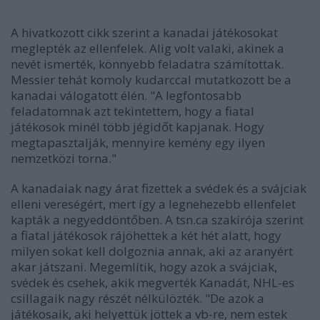
A hivatkozott cikk szerint a kanadai játékosokat
meglepték az ellenfelek. Alig volt valaki, akinek a
nevét ismerték, könnyebb feladatra számítottak.
Messier tehát komoly kudarccal mutatkozott be a
kanadai válogatott élén. "A legfontosabb
feladatomnak azt tekintettem, hogy a fiatal
játékosok minél több jégidőt kapjanak. Hogy
megtapasztalják, mennyire kemény egy ilyen
nemzetközi torna."
A kanadaiak nagy árat fizettek a svédek és a svájciak
elleni vereségért, mert így a legnehezebb ellenfelet
kapták a negyeddöntőben. A tsn.ca szakírója szerint
a fiatal játékosok rájöhettek a két hét alatt, hogy
milyen sokat kell dolgoznia annak, aki az aranyért
akar játszani. Megemlítik, hogy azok a svájciak,
svédek és csehek, akik megverték Kanadát, NHL-es
csillagaik nagy részét nélkülözték. "De azok a
játékosaik, aki helyettük jöttek a vb-re, nem estek