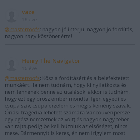
vaze
16 éve
@masterroofs
: nagyon jó interjú, nagyon jó fordítás,
nagyon nagy köszönet érte!
Henry The Navigator
16 éve
@masterroofs
: Kösz a fordításért és a belefektetett
munkáért.Ha nem tudnám, hogy ki nyilatkozta és
nem lennének benne az utalások, akkor is tudnám,
hogy ezt egy orosz ember mondta. Igen egyedi és
csupa szív, csupa érzelem és mégis kemény szavak.
Óriási tragédia lehetett számára Vancouver(persze
egy egész nemzetnek az volt) és nagyon nagy teher
van rajta,pedig be kell húzniuk az elsőséget, nincs
mese. Bármennyit is keres, én nem irigylem most.