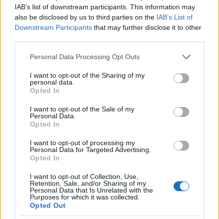
IAB’s list of downstream participants. This information may
- A játékosok egy kis visszavágásnak nevezték ezt a
also be disclosed by us to third parties on the
IAB’s List of
győzelmet? - kérdez vissza Bikov. - Legyen úgy. Én a
Downstream Participants
that may further disclose it to other
fiúkkal vagyok. Ha ők így mondták, legyen így.
third parties.
Tudják... Bárhogy is igyekeznek egyesek emelni az
Please note that this website/app uses one or more Google
Personal Data Processing Opt Outs
olimpia jelentőségét és csökkenteni a
services and may gather and store information including but
világbajnokságét, bármilyen kanadai - orosz meccs
not limited to your visit or usage behaviour. You may click to
I want to opt-out of the Sharing of my
esemény, csata, háború... Szergej Fjodorov mondta
personal data.
grant or deny consent to Google and its third-party tags to
Opted In
nekem, hogy ma életében másodszor verekedett... 41
use your data for below specified purposes in below Google
éves játékos... Szását (Ovecskint) addig provokálták,
consent section.
I want to opt-out of the Sale of my
hogy minden ütközés tömegverekedés
Personal Data.
kirobbanásával fenyegetett... Mi ez, szokásos meccs?
Opted In
Mi egyébként nem csak az eredmény szerint
I want to opt-out of processing my
győztünk, de a visszavágásaink is kemények voltak.
Personal Data for Targeted Advertising.
Opted In
- Sokszor hivatkozott Ovecskinre. Kérte őt, hogy ne
I want to opt-out of Collection, Use,
üljön fel a provokációknak?
Retention, Sale, and/or Sharing of my
Personal Data that Is Unrelated with the
Purposes for which it was collected.
- Ilyen játékosok, mint Szása... Nálunk majdnem a fél
Opted Out
csapat ilyenekből áll... Nekik több adatott...