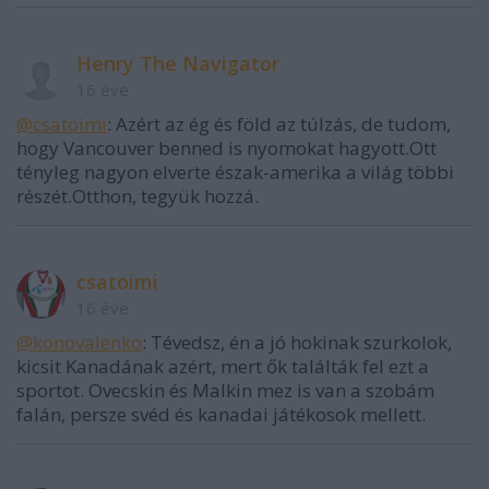
Henry The Navigator
16 éve
@csatoimi
: Azért az ég és föld az túlzás, de tudom,
hogy Vancouver benned is nyomokat hagyott.Ott
tényleg nagyon elverte észak-amerika a világ többi
részét.Otthon, tegyük hozzá.
csatoimi
16 éve
@konovalenko
: Tévedsz, én a jó hokinak szurkolok,
kicsit Kanadának azért, mert ők találták fel ezt a
sportot. Ovecskin és Malkin mez is van a szobám
falán, persze svéd és kanadai játékosok mellett.