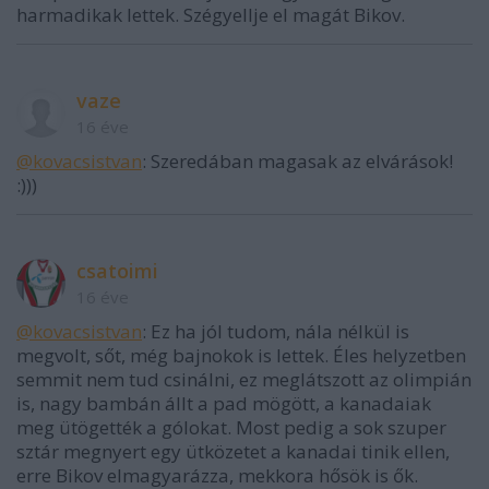
harmadikak lettek. Szégyellje el magát Bikov.
vaze
16 éve
@kovacsistvan
: Szeredában magasak az elvárások!
:)))
csatoimi
16 éve
@kovacsistvan
: Ez ha jól tudom, nála nélkül is
megvolt, sőt, még bajnokok is lettek. Éles helyzetben
semmit nem tud csinálni, ez meglátszott az olimpián
is, nagy bambán állt a pad mögött, a kanadaiak
meg ütögették a gólokat. Most pedig a sok szuper
sztár megnyert egy ütközetet a kanadai tinik ellen,
erre Bikov elmagyarázza, mekkora hősök is ők.