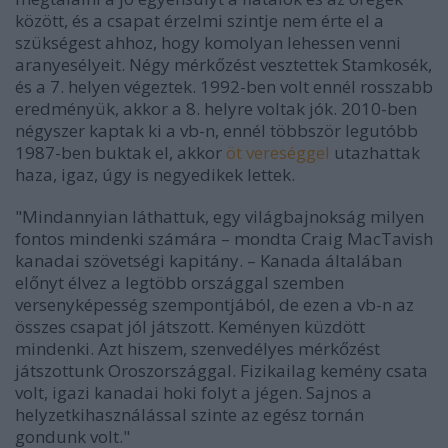
között, és a csapat érzelmi szintje nem érte el a
szükségest ahhoz, hogy komolyan lehessen venni
aranyesélyeit. Négy mérkőzést vesztettek Stamkosék,
és a 7. helyen végeztek. 1992-ben volt ennél rosszabb
eredményük, akkor a 8. helyre voltak jók. 2010-ben
négyszer kaptak ki a vb-n, ennél többször legutóbb
1987-ben buktak el, akkor
öt vereséggel
utazhattak
haza, igaz, úgy is negyedikek lettek.
"Mindannyian láthattuk, egy világbajnokság milyen
fontos mindenki számára – mondta Craig MacTavish
kanadai szövetségi kapitány. – Kanada általában
előnyt élvez a legtöbb országgal szemben
versenyképesség szempontjából, de ezen a vb-n az
összes csapat jól játszott. Keményen küzdött
mindenki. Azt hiszem, szenvedélyes mérkőzést
játszottunk Oroszországgal. Fizikailag kemény csata
volt, igazi kanadai hoki folyt a jégen. Sajnos a
helyzetkihasználással szinte az egész tornán
gondunk volt."