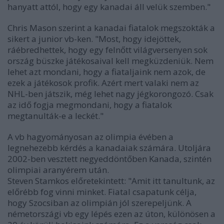
hanyatt attól, hogy egy kanadai áll velük szemben."
Chris Mason szerint a kanadai fiatalok megszokták a
sikert a junior vb-ken. "Most, hogy idejöttek,
ráébredhettek, hogy egy felnőtt világversenyen sok
ország büszke játékosaival kell megküzdeniük. Nem
lehet azt mondani, hogy a fiataljaink nem azok, de
ezek a játékosok profik. Azért mert valaki nem az
NHL-ben játszik, még lehet nagy jégkorongozó. Csak
az idő fogja megmondani, hogy a fiatalok
megtanulták-e a leckét."
A vb hagyományosan az olimpia évében a
legnehezebb kérdés a kanadaiak számára. Utoljára
2002-ben vesztett negyeddöntőben Kanada, szintén
olimpiai aranyérem után.
Steven Stamkos előretekintett: "Amit itt tanultunk, az
előrébb fog vinni minket. Fiatal csapatunk célja,
hogy Szocsiban az olimpián jól szerepeljünk. A
németországi vb egy lépés ezen az úton, különösen a