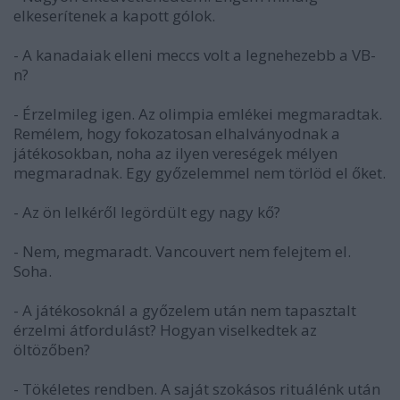
elkeserítenek a kapott gólok.
- A kanadaiak elleni meccs volt a legnehezebb a VB-
n?
- Érzelmileg igen. Az olimpia emlékei megmaradtak.
Remélem, hogy fokozatosan elhalványodnak a
játékosokban, noha az ilyen vereségek mélyen
megmaradnak. Egy győzelemmel nem törlöd el őket.
- Az ön lelkéről legördült egy nagy kő?
- Nem, megmaradt. Vancouvert nem felejtem el.
Soha.
- A játékosoknál a győzelem után nem tapasztalt
érzelmi átfordulást? Hogyan viselkedtek az
öltözőben?
- Tökéletes rendben. A saját szokásos rituálénk után