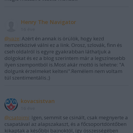
Henry The Navigator
16 éve
@vaze
: Azért én annak is örülök, hogy kezd
nemzetközivé válni ez a link. Orosz, szlovák, finn és
cseh oldalról is egyre gyakrabban láthatjuk a
dolgokat és ez a blog szerintem már a legszínesebb
ilyen szempontból is.Most akár mottó is lehetne: "A
dolgunk érzelmeket kelteni".Remélem nem voltam
túl szentimentális.;)
kovacsistvan
16 éve
@csatoimi
: Igen, semmit se csinált, csak megnyerte a
csapatával az alapszakaszt, és a főcsoportdöntőben
kikaptak a későbbi bajnoktól, így összességében