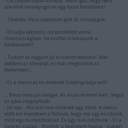
- Ön folyton olyan komoly...Nem igaz, hogy nem
szeretne mosolyogni és egy kicsit feloldódni?
- Tévedés. Ha a csapatom gólt lő, mosolygok.
- El tudja képzelni, mi kezdődött volna
Oroszországban, ha ezúttal is kikapunk a
kandaiaktól?
- Tudom és nagyon jól el tudom képzelni. Már
átéltem az olimpiát, ez már megtörtént az
életemben...
- Ez a meccs az ön életének Sztálingrádja volt?
... Bikov hosszan hallgat. Az arcán érzelmi harc. Végül
az ajkai megnyílnak:
- Jól van... Ma elárulok önöknek egy titkot. A meccs
előtt azt mondtam a fiúknak, hogy ma úgy küzdjünk,
mint egy büntetőszázad. És úgy is küzdöttünk... Ez a
György-szalag... (fordító: a Győzelem Napja - szalag)