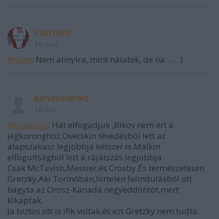
csatoimi
16 éve
@vaze
: Nem annyira, mint nálatok, de na . . . :)
konovalenko
16 éve
@csatoimi
: Hát elfogadjuk ,Bikov nem ért a
jégkoronghoz,Ovecskin tévedésböl lett az
alapszakasz legjobbja kétszer is.Malkin
elfogultságból lett a rájátszás legjobbja.
Csak McTavish,Messier,és Crosby.És természetesen
Gretzky,Aki Torinóban,hirtelen felindulásból ott
hagyta az Orosz-Kanada negyeddöntöt,mert
kikaptak.
Ja biztos ott is ifik voltak,és ezt Gretzky nem tudta.