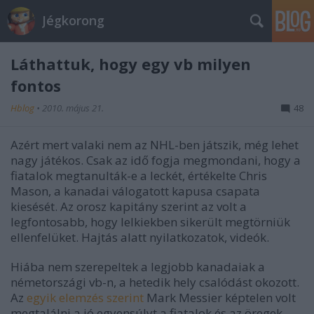
Jégkorong
Láthattuk, hogy egy vb milyen
fontos
Hblog
•
2010. május 21.
48
Azért mert valaki nem az NHL-ben játszik, még lehet
nagy játékos. Csak az idő fogja megmondani, hogy a
fiatalok megtanulták-e a leckét, értékelte Chris
Mason, a kanadai válogatott kapusa csapata
kiesését. Az orosz kapitány szerint az volt a
legfontosabb, hogy lelkiekben sikerült megtörniük
ellenfelüket. Hajtás alatt nyilatkozatok, videók.
Hiába nem szerepeltek a legjobb kanadaiak a
németországi vb-n, a hetedik hely csalódást okozott.
Az
egyik elemzés szerint
Mark Messier képtelen volt
megtalálni a jó egyensúlyt a fiatalok és az öregek