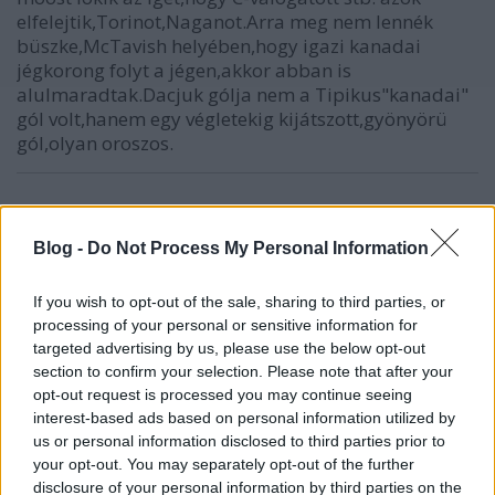
elfelejtik,Torinot,Naganot.Arra meg nem lennék
büszke,McTavish helyében,hogy igazi kanadai
jégkorong folyt a jégen,akkor abban is
alulmaradtak.Dacjuk gólja nem a Tipikus"kanadai"
gól volt,hanem egy végletekig kijátszott,gyönyörü
gól,olyan oroszos.
masterroofs
Blog -
Do Not Process My Personal Information
16 éve
A kanadaiak felett aratott kemény, de véres
If you wish to opt-out of the sale, sharing to third parties, or
győzelem után Vjacseszláv Bikov válaszolt a
processing of your personal or sensitive information for
Szovjetszkij Szport tudósítói, Pável Liszenkov és
targeted advertising by us, please use the below opt-out
Dmitrij Ponomarenko kérdéseire.
section to confirm your selection. Please note that after your
opt-out request is processed you may continue seeing
A szezon fő meccse mögöttünk van. Nagyot lehet
interest-based ads based on personal information utilized by
fújni és kissé elereszteni magunkat. Természetesen
us or personal information disclosed to third parties prior to
ez nem Vancouver, de mégis győzelem. Szükséges,
your opt-out. You may separately opt-out of the further
idegborzoló, régóta várt...
disclosure of your personal information by third parties on the