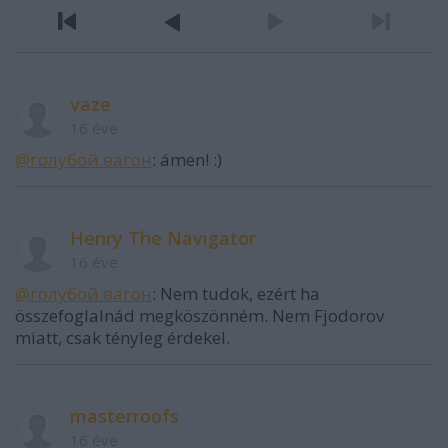
vaze
16 éve
@голубой вагон
: ámen! :)
Henry The Navigator
16 éve
@голубой вагон
: Nem tudok, ezért ha
összefoglalnád megköszönném. Nem Fjodorov
miatt, csak tényleg érdekel.
masterroofs
16 éve