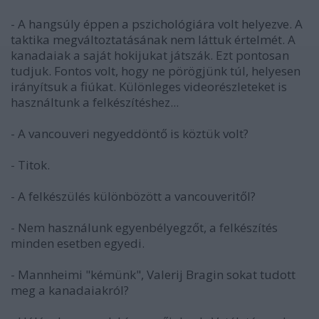
- A hangsúly éppen a pszichológiára volt helyezve. A
taktika megváltoztatásának nem láttuk értelmét. A
kanadaiak a saját hokijukat játszák. Ezt pontosan
tudjuk. Fontos volt, hogy ne pörögjünk túl, helyesen
irányítsuk a fiúkat. Különleges videorészleteket is
használtunk a felkészítéshez...
- A vancouveri negyeddöntő is köztük volt?
- Titok.
- A felkészülés különbözött a vancouveritől?
- Nem használunk egyenbélyegzőt, a felkészítés
minden esetben egyedi.
- Mannheimi "kémünk", Valerij Bragin sokat tudott
meg a kanadaiakról?