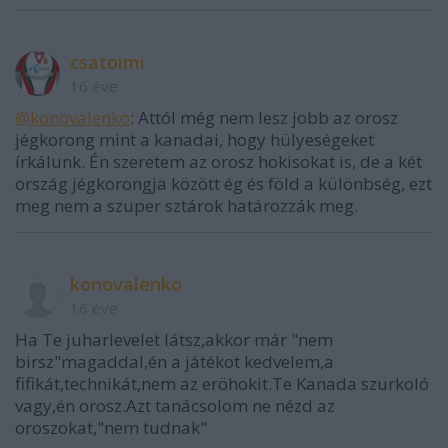
csatoimi
16 éve
@konovalenko
: Attól még nem lesz jobb az orosz
jégkorong mint a kanadai, hogy hülyeségeket
írkálunk. Én szeretem az orosz hokisokat is, de a két
ország jégkorongja között ég és föld a különbség, ezt
meg nem a szuper sztárok határozzák meg.
konovalenko
16 éve
Ha Te juharlevelet látsz,akkor már "nem
birsz"magaddal,én a játékot kedvelem,a
fifikát,technikát,nem az eröhokit.Te Kanada szurkoló
vagy,én orosz.Azt tanácsolom ne nézd az
oroszokat,"nem tudnak"