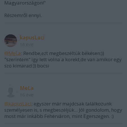
Magyarországon!"
Részemről ennyi.
kapusLaci
16 éve
@MeLa
: Rendbe,ezt megbeszéltük békésen:))
"szerintem" igy lett volna a korekt,de van amikor egy
szo kimarad:)) bocsi
MeLa
16 éve
@kapusLaci
: egyszer már majdcsak találkozunk
személyesen is, s megbeszéljük... Jól gondolom, hogy
most már inkább Fehérváron, mint Egerszegen. :)