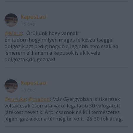
kapusLaci
16 éve
@MeLa
: "Örüljünk hogy vannak"
Én tudom hogy milyen magas felkészültséggel
dolgozik,azt pedig hogy ö a legjobb nem csak én
ismerem el,hanem a kapusok is akik vele
dolgoztak,dolgoznak!
kapusLaci
16 éve
@suzuka
:
@csaboti
: Már Gyergyoban is sikeresek
voltak,csak Csomafalvárol legalább 30 válogatott
játékost nevelt ki Árpi csarnok nélkül természetes
jégen.Igaz akkor a tél még tél volt, -25 30 fok átlag.