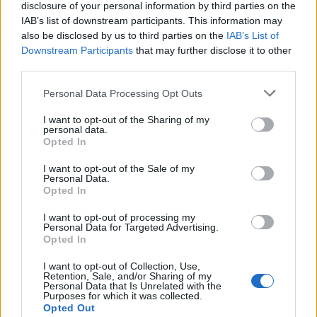
disclosure of your personal information by third parties on the
IAB’s list of downstream participants. This information may
also be disclosed by us to third parties on the
IAB’s List of
Downstream Participants
that may further disclose it to other
Szólj hozzá!
third parties.
A hozzászóláshoz be kell lépned!
Please note that this website/app uses one or more Google
Personal Data Processing Opt Outs
services and may gather and store information including but
not limited to your visit or usage behaviour. You may click to
I want to opt-out of the Sharing of my
personal data.
grant or deny consent to Google and its third-party tags to
Opted In
use your data for below specified purposes in below Google
consent section.
I want to opt-out of the Sale of my
Personal Data.
Opted In
I want to opt-out of processing my
VAGY
Personal Data for Targeted Advertising.
Opted In
I want to opt-out of Collection, Use,
Retention, Sale, and/or Sharing of my
Personal Data that Is Unrelated with the
Purposes for which it was collected.
Opted Out