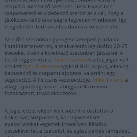
csapat a következő szezonra. Jussi Hyvärinen
csapatvezető és videóedző szerint az a cél, hogy a
játékosok kellő távolságra legyenek mindentől, így
megfelelően tudnak a feladatokra koncentrálni.
Az előző szezonban gyengén szerepelt gárdánál
fiatalítást terveznek, a szakvezetés leginkább 20-25
éveseket kíván a következő szezonban játszatni. A
hétfő reggeli edzést
Pasi Räsänen
vezette, jégen volt
mellett
Pasi Nurminen
egykori NHL-kapus, jelenlegi
kapusedző és csapattulajdonos, valamint egy
segédedző. A Pelicans vezetőedzője,
Mika Toivola
a
világbajnokságon van, ahogyan Nurminen
fogalmazott, továbbképzésen.
A jeges edzés elején két csoportra osztották a
hokisokat, sokpasszos, korongvezetéses
gyakorlatokat végeztek intenzíven. Később
összekeverték a csapatot, és egész pályás támadást,