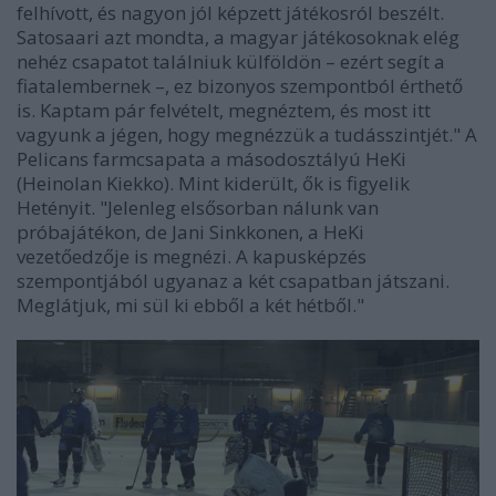
felhívott, és nagyon jól képzett játékosról beszélt.
Satosaari azt mondta, a magyar játékosoknak elég
nehéz csapatot találniuk külföldön – ezért segít a
fiatalembernek –, ez bizonyos szempontból érthető
is. Kaptam pár felvételt, megnéztem, és most itt
vagyunk a jégen, hogy megnézzük a tudásszintjét." A
Pelicans farmcsapata a másodosztályú HeKi
(Heinolan Kiekko). Mint kiderült, ők is figyelik
Hetényit. "Jelenleg elsősorban nálunk van
próbajátékon, de Jani Sinkkonen, a HeKi
vezetőedzője is megnézi. A kapusképzés
szempontjából ugyanaz a két csapatban játszani.
Meglátjuk, mi sül ki ebből a két hétből."