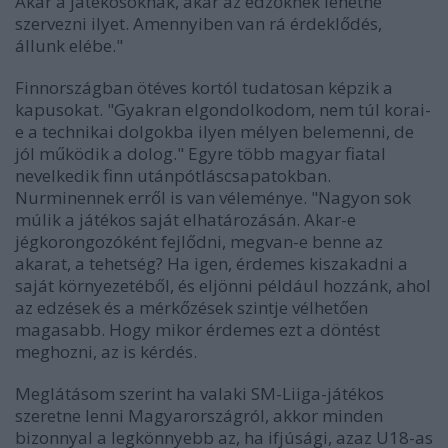
Akár a játékosoknak, akár az edzőknek lehetne
szervezni ilyet. Amennyiben van rá érdeklődés,
állunk elébe."
Finnországban ötéves kortól tudatosan képzik a
kapusokat. "Gyakran elgondolkodom, nem túl korai-
e a technikai dolgokba ilyen mélyen belemenni, de
jól működik a dolog." Egyre több magyar fiatal
nevelkedik finn utánpótláscsapatokban.
Nurminennek erről is van véleménye. "Nagyon sok
múlik a játékos saját elhatározásán. Akar-e
jégkorongozóként fejlődni, megvan-e benne az
akarat, a tehetség? Ha igen, érdemes kiszakadni a
saját környezetéből, és eljönni például hozzánk, ahol
az edzések és a mérkőzések szintje vélhetően
magasabb. Hogy mikor érdemes ezt a döntést
meghozni, az is kérdés.
Meglátásom szerint ha valaki SM-Liiga-játékos
szeretne lenni Magyarországról, akkor minden
bizonnyal a legkönnyebb az, ha ifjúsági, azaz U18-as