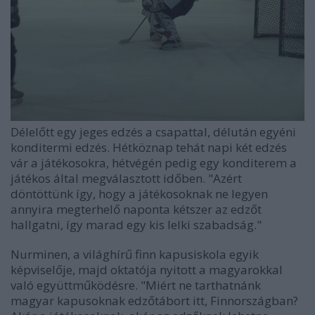
Délelőtt egy jeges edzés a csapattal, délután egyéni
konditermi edzés. Hétköznap tehát napi két edzés
vár a játékosokra, hétvégén pedig egy konditerem a
játékos által megválasztott időben. "Azért
döntöttünk így, hogy a játékosoknak ne legyen
annyira megterhelő naponta kétszer az edzőt
hallgatni, így marad egy kis lelki szabadság."
Nurminen, a világhírű finn kapusiskola egyik
képviselője, majd oktatója nyitott a magyarokkal
való együttműködésre. "Miért ne tarthatnánk
magyar kapusoknak edzőtábort itt, Finnországban?