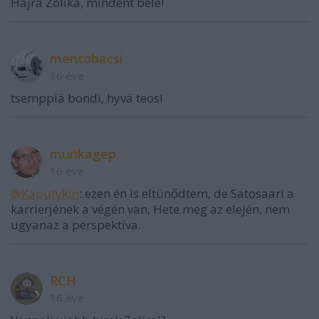
Hajrá Zolika, mindent bele!
mentobacsi
16 éve
tsemppiä bondi, hyvä teos!
munkagep
16 éve
@Kaputykin
: ezen én is eltünődtem, de Satosaari a
karrierjének a végén van, Hete meg az elején, nem
ugyanaz a perspektíva.
RCH
16 éve