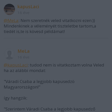
kapusLaci
16 éve
@MeLa
: Nem szeretnék veled vitatkozni ezen:))
Mindenkinek a véleményét tiszteletbe tartom,a
tiedét is,te is kövesd példámat!
MeLa
16 éve
@kapusLaci
: tudod nem is vitatkoztam volna Veled
ha az alábbi mondat:
"Váradi Csaba a legjobb kapusedzö
Magyarországon!"
így hangzik:
"Szerintem Váradi Csaba a legjobb kapusedző