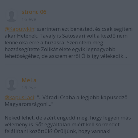
stronc 06
16 éve
@Kaputykin
: szerintem ezt benézted, és csak segíteni
akar Hetének. Tavaly is Satosaari volt a kezdő nem
lenne oka erre a húzásra. Szerintem meg
hozzásegítette Zolikát élete egyik legnagyobb
lehetőségéhez, de asszem erről Ő is így vélekedik...
MeLa
16 éve
@kapusLaci
: "...Váradi Csaba a legjobb kapusedzö
Magyarországon!..."
Neked lehet, de azért engedd meg, hogy legyen más
vélemény is. Sőt egyáltalán miért kell sorrendet
felállítani közöttük? Örüljünk, hogy vannak!