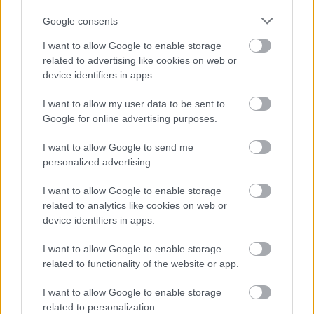
Google consents
I want to allow Google to enable storage
related to advertising like cookies on web or
device identifiers in apps.
Gabberboy
16 éve
I want to allow my user data to be sent to
Google for online advertising purposes.
Sok sikert Zoli, nagyon szurkolok
I want to allow Google to send me
personalized advertising.
kapusLaci
I want to allow Google to enable storage
16 éve
related to analytics like cookies on web or
@csaboti
: "Váradi Csaba mindig Kercso árnyékában
device identifiers in apps.
volt" -ez igy igaz,sokáig együtt edzösködtek
sikeresen.Kercso mindig a kapusokat rábizta a
I want to allow Google to enable storage
kapusedzöre,ö csak a játékosokkal foglalkozott.
related to functionality of the website or app.
Váradi Csaba a legjobb kapusedzö
Magyarországon!
I want to allow Google to enable storage
Elgondolkoztato hogy mennyire nem törödnek egy
related to personalization.