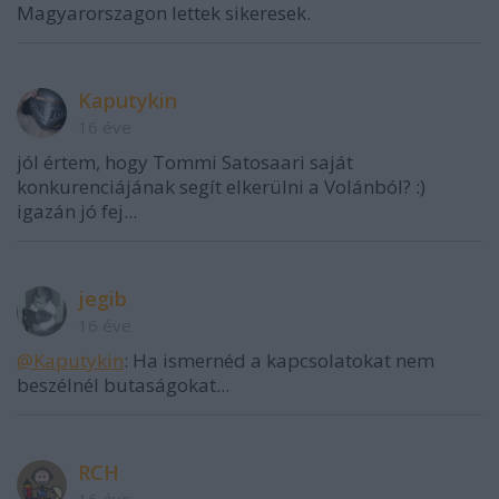
Magyarorszagon lettek sikeresek.
Kaputykin
16 éve
jól értem, hogy Tommi Satosaari saját
konkurenciájának segít elkerülni a Volánból? :)
igazán jó fej...
jegib
16 éve
@Kaputykin
: Ha ismernéd a kapcsolatokat nem
beszélnél butaságokat...
RCH
16 éve