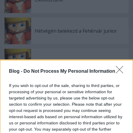
Hétvégén belekezd a Fehérvár junior
Kanadai győzelem a junior-világkupán
Blog -
Do Not Process My Personal Information
If you wish to opt-out of the sale, sharing to third parties, or
processing of your personal or sensitive information for
Ismét kikapott ifiválogatottunk
targeted advertising by us, please use the below opt-out
section to confirm your selection. Please note that after your
opt-out request is processed you may continue seeing
interest-based ads based on personal information utilized by
us or personal information disclosed to third parties prior to
Megint nyert a Vienna
your opt-out. You may separately opt-out of the further