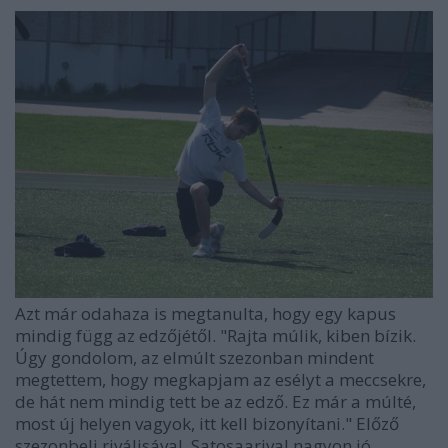
Azt már odahaza is megtanulta, hogy egy kapus
mindig függ az edzőjétől. "Rajta múlik, kiben bízik.
Úgy gondolom, az elmúlt szezonban mindent
megtettem, hogy megkapjam az esélyt a meccsekre,
de hát nem mindig tett be az edző. Ez már a múlté,
most új helyen vagyok, itt kell bizonyítani." Előző
szezonbeli riválisával, Satosaarival nagyon jó