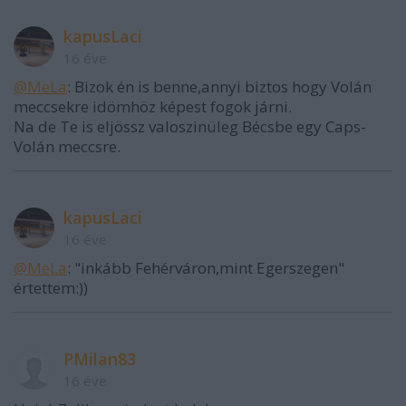
kapusLaci
16 éve
@MeLa
: Bizok én is benne,annyi biztos hogy Volán
meccsekre idömhöz képest fogok járni.
Na de Te is eljössz valoszinüleg Bécsbe egy Caps-
Volán meccsre.
kapusLaci
16 éve
@MeLa
: "inkább Fehérváron,mint Egerszegen"
értettem:))
PMilan83
16 éve