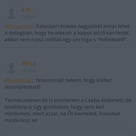
á.m
16 éve
@Kaputykin
: Satosaari érdeke nagyjából annyi lehet
a dologban, hogy ha elkezdi a kapus edző karrierjét,
akkor nem rossz indítás egy sm liiga-s "felfedezett".
MeLa
16 éve
@kapusLaci
: felsorolnád nekem, hogy kikhez
viszonyítottad?
Természetesen én is elismerem a Csaba érdemeit, de
továbbra is úgy gondolom, hogy nem kell
minősíteni, mert azzal, ha Őt kiemeled, másokat
minősítesz le!