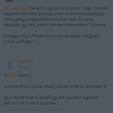
@Kaputykin
: Nekem ugy jon le a sztori, hogy Tommi
segiteni szeretne Zolinak, mert elismeri tehetseget,
nem pedig megszabadulni akar tole. Es ha ez
valoban igy van, akkor minden tiszteletem Tommie.
Amugy meg a finnek (es az ausztralok) a legjobb
arcok a vilagon ;-)
csaboti
16 éve
@RCH
: nem! :)
szerintem az ujzelandiak jobbak mint az aussiek! :D
es a finnek kozt is akad egy ket nyuvess. egyszer
ketszer ott is elsul a puska...