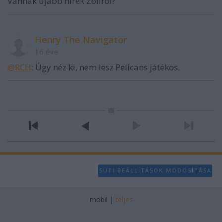
Vannak ujabb hirek Zolirol?
Henry The Navigator
16 éve
@RCH
: Úgy néz ki, nem lesz Pelicans játékos.
SÜTI BEÁLLÍTÁSOK MÓDOSÍTÁSA
mobil
|
teljes