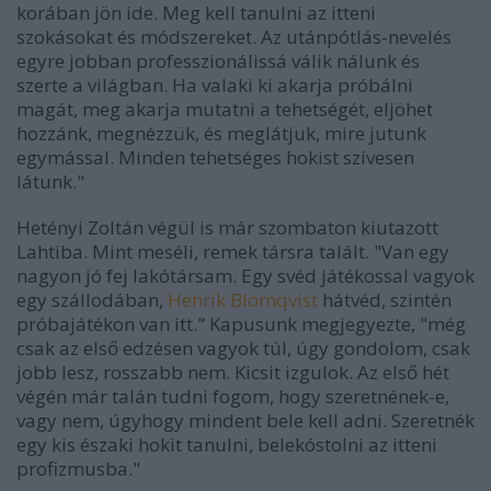
korában jön ide. Meg kell tanulni az itteni
szokásokat és módszereket. Az utánpótlás-nevelés
egyre jobban professzionálissá válik nálunk és
szerte a világban. Ha valaki ki akarja próbálni
magát, meg akarja mutatni a tehetségét, eljöhet
hozzánk, megnézzük, és meglátjuk, mire jutunk
egymással. Minden tehetséges hokist szívesen
látunk."
Hetényi Zoltán végül is már szombaton kiutazott
Lahtiba. Mint meséli, remek társra talált. "Van egy
nagyon jó fej lakótársam. Egy svéd játékossal vagyok
egy szállodában,
Henrik Blomqvist
hátvéd, szintén
próbajátékon van itt." Kapusunk megjegyezte, "még
csak az első edzésen vagyok túl, úgy gondolom, csak
jobb lesz, rosszabb nem. Kicsit izgulok. Az első hét
végén már talán tudni fogom, hogy szeretnének-e,
vagy nem, úgyhogy mindent bele kell adni. Szeretnék
egy kis északi hokit tanulni, belekóstolni az itteni
profizmusba."