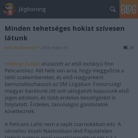
Jégkorong
Minden tehetséges hokist szívesen
látunk
ketturepolainen007
•
2010. május 19.
28
Hetényi Zoltán
elutazott az első osztályú finn
Pelicanshoz. Két hete van arra, hogy meggyőzze a
lahti szakembereket, és első magyarként
bemutatkozhasson az SM-Liigában. Finnországi
magyar barátunk ott volt válogatott kapusunk első
jeges edzésén, és több érdekes beszélgetést is
folytatott. Érdekes, tanulságos gondolatok
következnek.
A Pelicans Lahti nem a saját csarnokában edz. A
városhoz közeli Nastolában lévő Pajulahden
Urheilukeskus nevű sportközpontban készül a