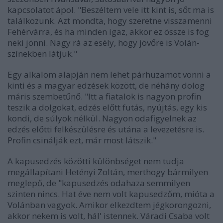
kapcsolatot ápol. "Beszéltem vele itt kint is, sőt ma is
találkozunk. Azt mondta, hogy szeretne visszamenni
Fehérvárra, és ha minden igaz, akkor ez össze is fog
neki jönni. Nagy rá az esély, hogy jövőre is Volán-
színekben látjuk."
Egy alkalom alapján nem lehet párhuzamot vonni a
kinti és a magyar edzések között, de néhány dolog
máris szembetűnő. "Itt a fiatalok is nagyon profin
teszik a dolgokat, edzés előtt futás, nyújtás, egy kis
kondi, de súlyok nélkül. Nagyon odafigyelnek az
edzés előtti felkészülésre és utána a levezetésre is.
Profin csinálják ezt, már most látszik."
A kapusedzés közötti különbséget nem tudja
megállapítani Hetényi Zoltán, merthogy bármilyen
meglepő, de "kapusedzés odahaza semmilyen
szinten nincs. Hat éve nem volt kapusedzőm, mióta a
Volánban vagyok. Amikor elkezdtem jégkorongozni,
akkor nekem is volt, hál' istennek. Váradi Csaba volt