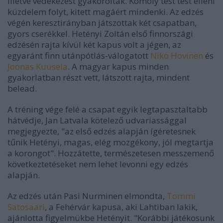
illetve védekezést gyakoroltak. Komoly test test elleni
küzdelem folyt, kitett magáért mindenki. Az edzés
végén keresztirányban játszottak két csapatban,
gyors cserékkel. Hetényi Zoltán első finnországi
edzésén rajta kívül két kapus volt a jégen, az
egyaránt finn utánpótlás-válogatott
Niko Hovinen
és
Joonas Kuusela
. A magyar kapus minden
gyakorlatban részt vett, látszott rajta, mindent
belead.
A tréning vége felé a csapat egyik legtapasztaltabb
hátvédje, Jan Latvala kötelező udvariassággal
megjegyezte, "az első edzés alapján ígéretesnek
tűnik Hetényi, magas, elég mozgékony, jól megtartja
a korongot". Hozzátette, természetesen messzemenő
következtetéseket nem lehet levonni egy edzés
alapján.
Az edzés után Pasi Nurminen elmondta,
Tommi
Satosaari
, a Fehérvár kapusa, aki Lahtiban lakik,
ajánlotta figyelmükbe Hetényit. "Korábbi játékosunk