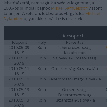
lehetőségéről, nem segítik a svéd válogatottat, a
2006-os olimpiai bajnok
Mikael Samuelsson
viszont
talán jön. A veterán, többszörös vb-győztes
Michael
Nylandert
ugyanakkor már be is nevezték.
A csoport
Időpont
Hely
Párosítás
2010.05.09.
Köln
Fehéroroszország-
16.15
Kazahsztán
2010.05.09.
Köln
Szlovákia-Oroszország
20.15
2010.05.11.
Köln
Oroszország-Kazahsztán
16.15
2010.05.11.
Köln
Fehéroroszország-Szlovákia
20.15
2010.05.13.
Köln
Oroszország-
16.15
Fehéroroszország
2010.05.13.
Köln
Kazahsztán-Szlovákia
20.15