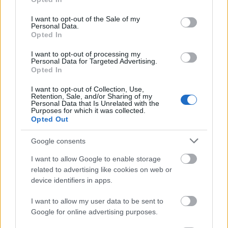
16 éve
use your data for below specified purposes in below Google
consent section.
Szép volt, most vigyázni hátul.
I want to opt-out of the Sale of my
Personal Data.
Opted In
I want to opt-out of processing my
BöszmeBivaly
Personal Data for Targeted Advertising.
Opted In
16 éve
És a vicc: nem értik a sport tv-sek (és sajnos Balogh
I want to opt-out of Collection, Use,
Retention, Sale, and/or Sharing of my
Tibi se), hogy miért csak 5 amerikai játékos volt benn
Personal Data that Is Unrelated with the
a végén, amikor időkérés is volt.
Purposes for which it was collected.
Opted Out
Google consents
jágör68
I want to allow Google to enable storage
16 éve
related to advertising like cookies on web or
Jujj, de csúnya, Svájc el3,14csázza Kanadát,
device identifiers in apps.
az amcsik meg mennek a kiesőkörbe...
És ez utóbbinak most nem örülök...
I want to allow my user data to be sent to
Hopp Schwiiz!
Google for online advertising purposes.