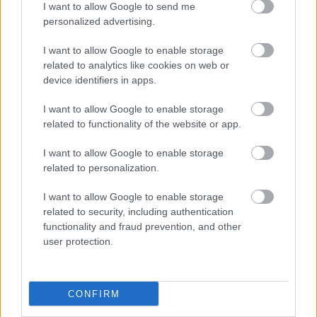
I want to allow Google to send me
personalized advertising.
jabka
16 éve
I want to allow Google to enable storage
related to analytics like cookies on web or
@BöszmeBivaly
: Ez az átka annak, ha nem a
device identifiers in apps.
helyszínről közvetít a riporter hanem a stúdióból,
ezért ugyanazt a képet látják csak amit a nézők!
I want to allow Google to enable storage
Mondjuk azért a kiállítást lehetett volna figyelni!
related to functionality of the website or app.
I want to allow Google to enable storage
related to personalization.
jabka
16 éve
I want to allow Google to enable storage
related to security, including authentication
@jágör68
: Én egy dologra gondolok már napok óta;
functionality and fraud prevention, and other
ha teszem azt az amerikaiak kiesnek - szerintem
user protection.
egyébként nem fognak - akkor lehet, hogy egy
egyetemi csapattal jönnének a divízió I-es vb-re és
hatalmas nagy arccal! Ebben az esetben pedig
meglephetők!
CONFIRM
Hangsúlyozom; mindez feltételes módban!