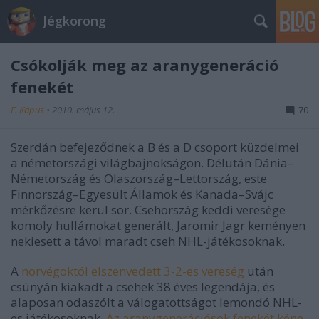
Jégkorong
Csókolják meg az aranygeneráció
fenekét
F. Kapus
•
2010. május 12.
70
Szerdán befejeződnek a B és a D csoport küzdelmei
a németországi világbajnokságon. Délután Dánia–
Németország és Olaszország–Lettország, este
Finnország–Egyesült Államok és Kanada–Svájc
mérkőzésre kerül sor. Csehország keddi veresége
komoly hullámokat generált, Jaromir Jagr keményen
nekiesett a távol maradt cseh NHL-játékosoknak.
A
norvégoktól elszenvedett 3-2-es vereség
után
csúnyán kiakadt a csehek 38 éves legendája, és
alaposan odaszólt a válogatottságot lemondó NHL-
es játékosoknak.
Az aranygenerációsok fenekét kéne