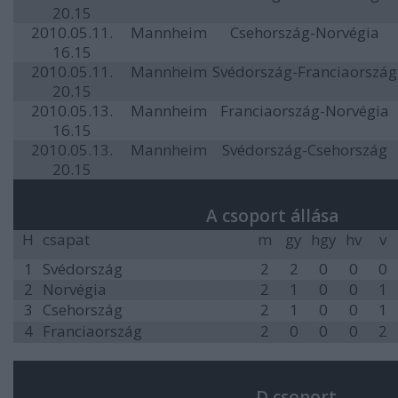
20.15
2010.05.11.
Mannheim
Csehország-Norvégia
16.15
2010.05.11.
Mannheim
Svédország-Franciaország
20.15
2010.05.13.
Mannheim
Franciaország-Norvégia
16.15
2010.05.13.
Mannheim
Svédország-Csehország
20.15
A csoport állása
H
csapat
m
gy
hgy
hv
v
1
Svédország
2
2
0
0
0
2
Norvégia
2
1
0
0
1
3
Csehország
2
1
0
0
1
4
Franciaország
2
0
0
0
2
D csoport