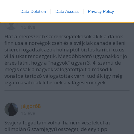
Data Deletion
Data Access
Privacy Policy
Izom Közeg
16 éve
Hát a merészebb szerencsejátékosok akik a dánok
finn usa a norvégok cseh és a svájciak canada elleni
sikerei fogadtak azok holnaptól biztos karibi luxus
villájukat rendezgetik. Megdöbbentő ugyanakkor jó
érzés látni, hogy a "nagyok" ugyan 3. 4. számú de
mégis csak a nagyok válogatottjait a második
vonalba tartozó válogatottak verni tudják így még
izgalmasabbak lehetnek a világesemények.
jágör68
16 éve
Svájcra fogadtam volna, ha nem vesztek el az
olimpián 6 számjegyű összeget, de egy tipp: