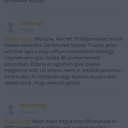
hirdetések között.
jardajagr
16 éve
@MacPhisto
: Muhaha, Reichel 70-80pontokat csinált
éveken keresztül, Cechmanek Vezina-Trophy jelölt
volt.(bár igaz a play-offban összeomlott mindig),
Cajanek sem igazi bukta 40 pontot termelt
szezonban. Dopita az egyetlen igazi bukta,
magányos volt, túl idősen ment ki, inkább pszichika ,
mint tudás. Az olimpián vagy Kanada-kupán nem
vetted eszre , hogy nem ott játszik.
MacPhisto
16 éve
@jardajagr
: Nézd majd meg a playoffstatjaikat is :-
DDD mindegyik csalódás volt az elvárásokhoz