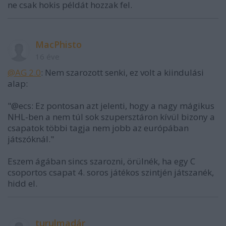
ne csak hokis példát hozzak fel.
MacPhisto
16 éve
@AG 2.0
: Nem szarozott senki, ez volt a kiindulási
alap:
"@ecs: Ez pontosan azt jelenti, hogy a nagy mágikus
NHL-ben a nem túl sok szupersztáron kívül bizony a
csapatok többi tagja nem jobb az európában
játszóknál."
Eszem ágában sincs szarozni, örülnék, ha egy C
csoportos csapat 4. soros játékos szintjén játszanék,
hidd el.
turulmadár