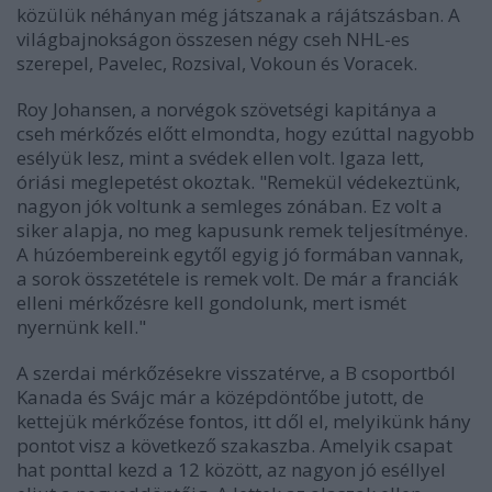
közülük néhányan még játszanak a rájátszásban. A
világbajnokságon összesen négy cseh NHL-es
szerepel, Pavelec, Rozsival, Vokoun és Voracek.
Roy Johansen, a norvégok szövetségi kapitánya a
cseh mérkőzés előtt elmondta, hogy ezúttal nagyobb
esélyük lesz, mint a svédek ellen volt. Igaza lett,
óriási meglepetést okoztak. "Remekül védekeztünk,
nagyon jók voltunk a semleges zónában. Ez volt a
siker alapja, no meg kapusunk remek teljesítménye.
A húzóembereink egytől egyig jó formában vannak,
a sorok összetétele is remek volt. De már a franciák
elleni mérkőzésre kell gondolunk, mert ismét
nyernünk kell."
A szerdai mérkőzésekre visszatérve, a B csoportból
Kanada és Svájc már a középdöntőbe jutott, de
kettejük mérkőzése fontos, itt dől el, melyikünk hány
pontot visz a következő szakaszba. Amelyik csapat
hat ponttal kezd a 12 között, az nagyon jó eséllyel