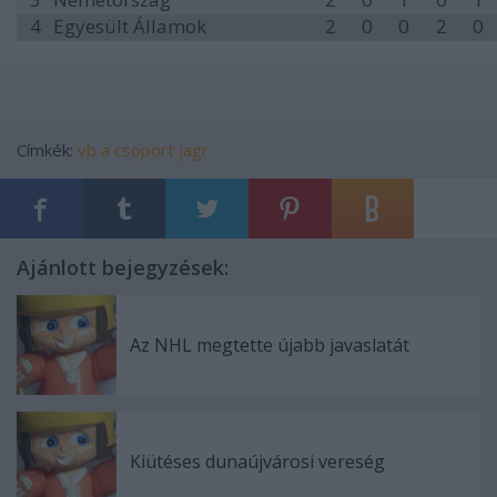
4
Egyesült Államok
2
0
0
2
0
Címkék:
vb
a csoport
jagr
Ajánlott bejegyzések:
Az NHL megtette újabb javaslatát
Kiütéses dunaújvárosi vereség