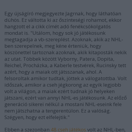
Egy újságíró megjegyezte Jagrnak, hogy láthatóan
dühös. Ez váltotta ki az őszinteségi rohamot, ekkor
hangzott el a cikk címét adó fenékcsókolgatós
mondat is. "Utálom, hogy sok jó játékosunk
megtagadja a vb-szereplést. Azoknak, akik az NHL-
ben szerepelnek, meg kéne érteniük, hogy
köszönettel tartoznak azoknak, akik kitaposták nekik
az utat. Többek között Vyborny, Patera, Dopita,
Reichel, Procházka, a Kaberle testvérek, Rucinsky tett
azért, hogy a maiak ott játsszanak, ahol. A
felsoroltak amikor tudtak, jöttek a válogatottba. Volt
időszak, amikor a cseh jégkorong az egyik legjobb
volt a világon, a maiak ezért tudnak jó helyeken
játszani, ezért van annyi NHL-es játékosunk. Az előző
generáció sikerei nélkül a mostani NHL-eseink fele
nem játszhatna a tengerentúlon. Ez a valóság.
Szégyen, hogy ezt elfelejtik."
Ebben a szezonban
48 cseh játékos
volt az NHL-ben,