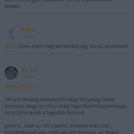
képest.
Bálna_
16 éve
@ecs
: Ezen azért még elmélkedj egy kicsit, szerintem.
AG 2.0
16 éve
@MacPhisto
:
hát azt tényleg elképesztő nagy hülyeség lenne
elvitatni, hogy az nhl a világ legerősebb bajnoksága,
és ott játszanak a legjobb hokisok
gond a _csak az nhl számít, minden más szar_
hozzáállással van, mert aki ezt mondja, az lenézi