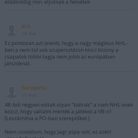
elődöntőig min. eljutnak a helvétek
ecs
16 éve
Ez pontosan azt jelenti, hogy a nagy mágikus NHL-
ben a nem túl sok szupersztáron kívül bizony a
csapatok többi tagja nem jobb az európában
játszóknál.
facsipesz
16 éve
48-ból négyen voltak olyan "bátrak" a cseh NHL-esek
közül, hogy vállalni merték a játékot a VB-n?
(Leszámítva a PO-ban szereplőket.)
Nem csodálom, hogy Jagr pipa volt, ez azért