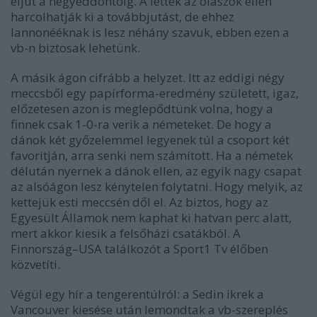
eljut a negyeddöntőig. A lettek az olaszok ellen
harcolhatják ki a továbbjutást, de ehhez
Iannonééknak is lesz néhány szavuk, ebben ezen a
vb-n biztosak lehetünk.
A másik ágon cifrább a helyzet. Itt az eddigi négy
meccsből egy papírforma-eredmény született, igaz,
előzetesen azon is meglepődtünk volna, hogy a
finnek csak 1-0-ra verik a németeket. De hogy a
dánok két győzelemmel legyenek túl a csoport két
favoritján, arra senki nem számított. Ha a németek
délután nyernek a dánok ellen, az egyik nagy csapat
az alsóágon lesz kénytelen folytatni. Hogy melyik, az
kettejük esti meccsén dől el. Az biztos, hogy az
Egyesült Államok nem kaphat ki hatvan perc alatt,
mert akkor kiesik a felsőházi csatákból. A
Finnország–USA találkozót a Sport1 Tv élőben
közvetíti.
Végül egy hír a tengerentúlról: a Sedin ikrek a
Vancouver kiesése után lemondtak a vb-szereplés