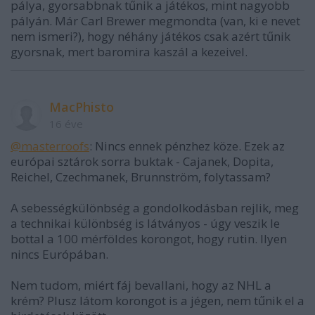
pálya, gyorsabbnak tűnik a játékos, mint nagyobb
pályán. Már Carl Brewer megmondta (van, ki e nevet
nem ismeri?), hogy néhány játékos csak azért tűnik
gyorsnak, mert baromira kaszál a kezeivel.
MacPhisto
16 éve
@masterroofs
: Nincs ennek pénzhez köze. Ezek az
európai sztárok sorra buktak - Cajanek, Dopita,
Reichel, Czechmanek, Brunnström, folytassam?
A sebességkülönbség a gondolkodásban rejlik, meg
a technikai különbség is látványos - úgy veszik le
bottal a 100 mérföldes korongot, hogy rutin. Ilyen
nincs Európában.
Nem tudom, miért fáj bevallani, hogy az NHL a
krém? Plusz látom korongot is a jégen, nem tűnik el a