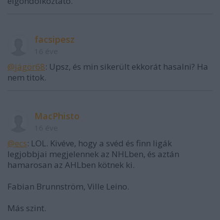
elgondolkoztató.
facsipesz
16 éve
@jágör68
: Upsz, és min sikerült ekkorát hasalni? Ha
nem titok.
MacPhisto
16 éve
@ecs
: LOL. Kivéve, hogy a svéd és finn ligák
legjobbjai megjelennek az NHLben, és aztán
hamarosan az AHLben kötnek ki.
Fabian Brunnström, Ville Leino.
Más szint.