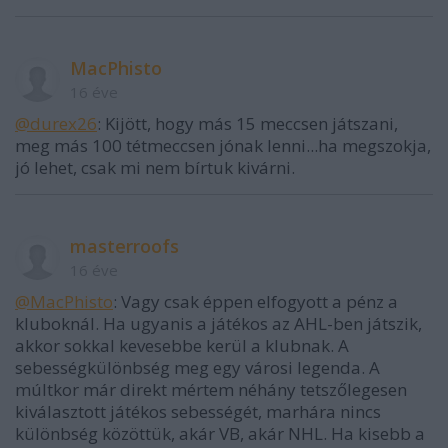
MacPhisto
16 éve
@durex26
: Kijött, hogy más 15 meccsen játszani,
meg más 100 tétmeccsen jónak lenni...ha megszokja,
jó lehet, csak mi nem bírtuk kivárni.
masterroofs
16 éve
@MacPhisto
: Vagy csak éppen elfogyott a pénz a
kluboknál. Ha ugyanis a játékos az AHL-ben játszik,
akkor sokkal kevesebbe kerül a klubnak. A
sebességkülönbség meg egy városi legenda. A
múltkor már direkt mértem néhány tetszőlegesen
kiválasztott játékos sebességét, marhára nincs
különbség közöttük, akár VB, akár NHL. Ha kisebb a