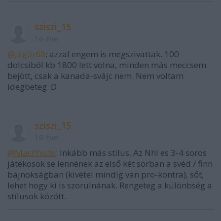
sziszi_15
16 éve
@jágör68
: azzal engem is megszivattak. 100
dolcsiból kb 1800 lett volna, minden más meccsem
bejött, csak a kanada-svájc nem. Nem voltam
idegbeteg :D
sziszi_15
16 éve
@MacPhisto
: Inkább más stílus. Az Nhl es 3-4 soros
játékosok se lennének az első két sorban a svéd / finn
bajnokságban (kivétel mindíg van pro-kontra), sőt,
lehet hogy ki is szorulnának. Rengeteg a különbség a
stílusok között.