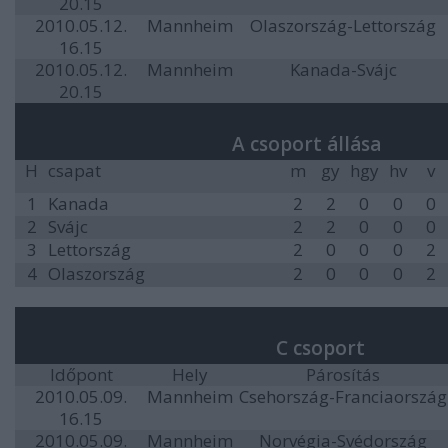
20.15
2010.05.12.
Mannheim
Olaszország-Lettország
16.15
2010.05.12.
Mannheim
Kanada-Svájc
20.15
A csoport állása
H
csapat
m
gy
hgy
hv
v
1
Kanada
2
2
0
0
0
2
Svájc
2
2
0
0
0
3
Lettország
2
0
0
0
2
4
Olaszország
2
0
0
0
2
C csoport
Időpont
Hely
Párosítás
2010.05.09.
Mannheim
Csehország-Franciaország
16.15
2010.05.09.
Mannheim
Norvégia-Svédország