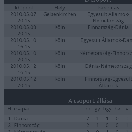
Időpont
Hely
Párosítás
2010.05.07.
Gelsenkirchen
Egyesült Államok-
20.15
Németország
2010.05.08.
Köln
Finnország-Dánia
20.15
2010.05.10.
Köln
Egyesült Államok-Dán
16.15
2010.05.10.
Köln
Németország-Finnors
20.15
2010.05.12.
Köln
Dánia-Németország
16.15
2010.05.12.
Köln
Finnország-Egyesül
20.15
Államok
A csoport állása
H
csapat
m
gy
hgy
hv
v
1
Dánia
2
1
1
0
0
2
Finnország
2
1
0
0
1
3
Németország
2
0
1
0
1