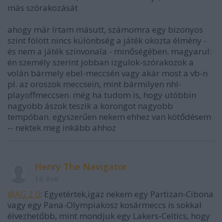
más szórakozását
ahogy már írtam másutt, számomra egy bizonyos
szint fölött nincs különbség a játék okozta élmény -
és nem a játék színvonala - minőségében. magyarul:
én személy szerint jobban izgulok-szórakozok a
volán bármely ebel-meccsén vagy akár most a vb-n
pl. az oroszok meccsein, mint bármilyen nhl-
playoffmeccsen. még ha tudom is, hogy utóbbin
nagyobb ászok teszik a korongot nagyobb
tempóban. egyszerűen nekem ehhez van kötődésem
-- nektek meg inkább ahhoz
Henry The Navigator
16 éve
@AG 2.0
: Egyetértek,igaz nekem egy Partizan-Cibona
vagy egy Pana-Olympiakosz kosármeccs is sokkal
élvezhetőbb, mint mondjuk egy Lakers-Celtics, hogy