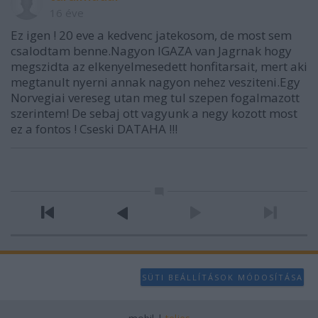
16 éve
Ez igen ! 20 eve a kedvenc jatekosom, de most sem
csalodtam benne.Nagyon IGAZA van Jagrnak hogy
megszidta az elkenyelmesedett honfitarsait, mert aki
megtanult nyerni annak nagyon nehez vesziteni.Egy
Norvegiai vereseg utan meg tul szepen fogalmazott
szerintem! De sebaj ott vagyunk a negy kozott most
ez a fontos ! Cseski DATAHA !!!
SÜTI BEÁLLÍTÁSOK MÓDOSÍTÁSA