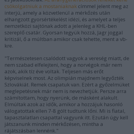
csókolgatniuk a mostaniaknak
címmel jelent meg az
interjú, amely a közvetlenül a mérkőzés után
elhangzott gyorsértékelést idézi, és amelyet a teljes
nemzetközi sajtónak adott a jelenleg a KHL-ben
szereplő csatár. Gyorsan tegyük hozzá, Jagr joggal
kritizál, ő a múltban amikor csak tehette, ment a vb-
kre.
"Természetesen csalódott vagyok a vereség miatt, de
nem szabad elfelejteni, hogy a norvégok már nem
azok, akik tíz éve voltak. Teljesen más erőt
képviselnek most. Az olimpián majdnem legyőzték
Szlovákiát. Remek csapatuk van. Ezért a győzelmüket
meglepetésnek már nem is nevezhetjük. Persze arra
számítottam, hogy nyerünk, de másként alakult.
Elmúltak azok az idők, amikor a hozzájuk hasonló
válogatottak ellen 7-8 gólt tudtunk lőni. Mi is fiatal,
tapasztalatlan csapattal vagyunk itt. Ezután úgy kell
játszanunk minden mérkőzésen, mintha a
rájátszásban lennénk."