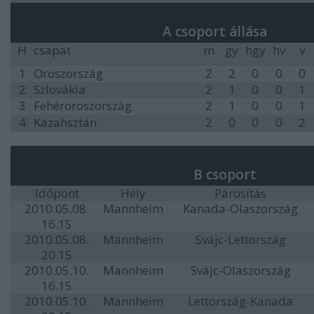
A csoport állása
H
csapat
m
gy
hgy
hv
v
1
Oroszország
2
2
0
0
0
2
Szlovákia
2
1
0
0
1
3
Fehéroroszország
2
1
0
0
1
4
Kazahsztán
2
0
0
0
2
B csoport
Időpont
Hely
Párosítás
2010.05.08.
Mannheim
Kanada-Olaszország
16.15
2010.05.08.
Mannheim
Svájc-Lettország
20.15
2010.05.10.
Mannheim
Svájc-Olaszország
16.15
2010.05.10.
Mannheim
Lettország-Kanada