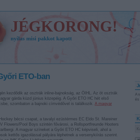
JÉGKORONG!
nyilas misi pakkot kapott
Győri ETO-ban
J
gén kezdődik az osztrák inline-bajnokság, az ÖIHL. Az öt osztrák
A 
magyar gárda küzd június közepéig. A Győri ETO HC hét első
és 
csbe, szombaton a bajnoki címvédővel is találkozik.
A magyar
K
ckey bécsi csapat, a tavalyi ezüstérmes EC Eldo St. Mareiner
V Flowers/Pool Boys szintén fővárosi, a Rollsportfreunde Hooters
arlbergi. A magyar színeket a Győri ETO HC képviseli, ahol a
osok kettős igazolással pályára léphetnek a versenykiírás szerint.