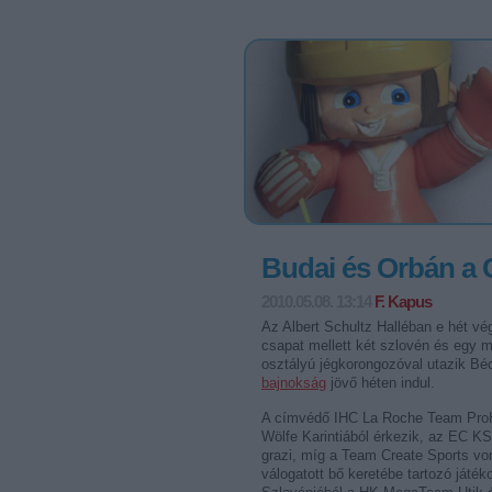
Budai és Orbán a 
2010.05.08. 13:14
F. Kapus
Az Albert Schultz Halléban e hét vé
csapat mellett két szlovén és egy 
osztályú jégkorongozóval utazik Bé
bajnokság
jövő héten indul.
A címvédő IHC La Roche Team ProHo
Wölfe Karintiából érkezik, az EC KS
grazi, míg a Team Create Sports vor
válogatott bő keretébe tartozó játék