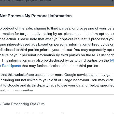
s az IHK Srake Ljubljana nevezett.
, egy keletiben és egy közép-déliben. Az előbbiből két, az
s közepi döntőbe. A Győr szombaton 15 órakor a EC KSV
I
Not Process My Personal Information
ával később a bajnokkal mérkőzik. A magyar csapat két válogatott
csapatban rajtuk kívül is öt OB I.-es hokis lesz.
to opt-out of the sale, sharing to third parties, or processing of your per
osok utaznak:
formation for targeted advertising by us, please use the below opt-out s
más.
r selection. Please note that after your opt-out request is processed y
ránt, Lencsés Tamás, Méhes Ákos, Orbán Attila, Revák Zoltán,
O
eing interest-based ads based on personal information utilized by us or
disclosed to third parties prior to your opt-out. You may separately opt-
ld, Halász Ákos, Kiss Ákos, Sándor Szilárd, Seler László, Somorácz
losure of your personal information by third parties on the IAB’s list of
. This information may also be disclosed by us to third parties on the
IA
Participants
that may further disclose it to other third parties.
Tetszik
0
 that this website/app uses one or more Google services and may gath
including but not limited to your visit or usage behaviour. You may click 
 to Google and its third-party tags to use your data for below specifi
ogle consent section.
l Data Processing Opt Outs