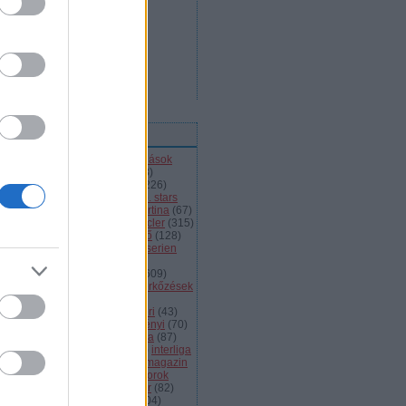
ímkék
l
(
66
)
alba volán
(
453
)
átigazolások
43
)
ausztria
(
86
)
a csoport
(
408
)
jnokok ligája
(
42
)
bajnokság
(
226
)
jnokságok
(
82
)
bartalis
(
53
)
bp. stars
2
)
brassó
(
64
)
briancon
(
72
)
cortina
(
67
)
ehország
(
98
)
dab
(
43
)
dab.docler
(
315
)
ízió 1
(
231
)
divízió 2
(
49
)
döntő
(
128
)
el
(
1139
)
eht
(
76
)
eihc
(
93
)
elitserien
9
)
énekes
(
363
)
extraliga
(
59
)
héroroszország
(
50
)
fehérvár
(
609
)
lkészülés
(
183
)
felkészülési mérkőzések
82
)
finnország
(
145
)
fotók
(
45
)
anciaország
(
73
)
ftc
(
213
)
gömöri
(
43
)
i
(
76
)
hc csíkszereda
(
85
)
hetényi
(
70
)
rvátország
(
40
)
hsc csíkszereda
(
87
)
úsági
(
285
)
iihf
(
80
)
inline
(
109
)
interliga
4
)
játékvezetők
(
64
)
jégkorongmagazin
1
)
jesenice
(
42
)
junior
(
90
)
juniorok
00
)
kanada
(
97
)
khl
(
663
)
kóger
(
82
)
lyök
(
55
)
kontinentális kupa
(
104
)