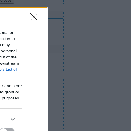
nnen mehetnek tovább
Utánpótláscsapatok
Felnőttcsapatok
sonal or
Jégcsarnokok és jégpályák
ection to
ou may
nline közvetítések
 personal
out of the
2012. április 14.
2012. április 12.
 downstream
2012. április 11.
B’s List of
er and store
to grant or
ed purposes