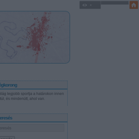
égkorong
világ legjobb sportja a határokon innen
túl, és mindenütt, ahol van.
eresés