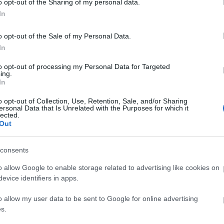
o opt-out of the Sharing of my personal data.
In
Hétvégén Csíki
Kanadai
o opt-out of the Sale of my Personal Data.
Sör-kupa
győzelem a
nior
junior-világkupán
In
to opt-out of processing my Personal Data for Targeted
ing.
C
In
ah
(
2
o opt-out of Collection, Use, Retention, Sale, and/or Sharing
ba
ersonal Data that Is Unrelated with the Purposes for which it
ba
lected.
(
5
cs
Out
div
eb
(
4
consents
fe
fe
sználói tartalomnak minősülnek, értük a
szolgáltatás technikai
üzemeltetője semmilyen felelősséget nem vállal,
ztőjéhez. Részletek a
Felhasználási feltételekben
és az
adatvédelmi tájékoztatóban
.
(
1
o allow Google to enable storage related to advertising like cookies on
fr
evice identifiers in apps.
hár
ho
l
2010.05.08. 16:59:01
ifj
aniabol honnan tudnek rendelni egy nikebauer gorit 37meretben
o allow my user data to be sent to Google for online advertising
(
4
onnan csak erjen el hozzam honnan tudnek?
(
5
s.
(
2
Válasz erre
kö