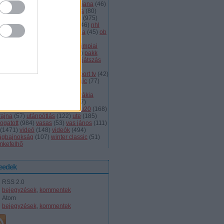
dányi
(
105
)
légiósok
(
131
)
ljubljana
(
46
)
gyarország
(
561
)
magyar kupa
(
80
)
skolc
(
187
)
mjsz
(
143
)
mol liga
(
975
)
ionalliga
(
132
)
németország
(
46
)
nhl
598
)
női
(
96
)
nők
(
127
)
norvégia
(
45
)
ob
173
)
ob i.
(
206
)
ocskay
(
107
)
aszország
(
68
)
olimpia
(
119
)
olimpiai
lejtezők
(
85
)
oroszország
(
132
)
pakk
1
)
playoff
(
137
)
primeau
(
55
)
rájátszás
60
)
románia
(
119
)
sator
(
53
)
sc
íkszereda
(
107
)
serdülő
(
78
)
sport tv
(
42
)
anley kupa
(
40
)
steaua
(
41
)
svájc
(
77
)
édország
(
161
)
szavazás
(
57
)
avazások
(
43
)
szélig
(
75
)
szlovákia
93
)
szlovénia
(
105
)
szuper
(
107
)
urston
(
43
)
u16
(
61
)
u18
(
291
)
u20
(
168
)
rajna
(
57
)
utánpótlás
(
122
)
ute
(
185
)
ogatott
(
984
)
vasas
(
53
)
vas jános
(
111
)
(
1471
)
videó
(
148
)
videók
(
494
)
lágbajnokság
(
107
)
winter classic
(
51
)
mkefelhő
eedek
RSS 2.0
bejegyzések
,
kommentek
Atom
bejegyzések
,
kommentek