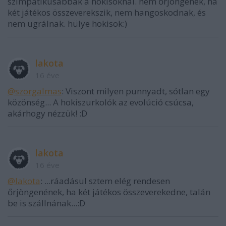
szimpatikusabbak a hokisoknál. nem őrjöngenek, ha
két játékos összeverekszik, nem hangoskodnak, és
nem ugrálnak. hülye hokisok:)
lakota
16 éve
@szorgalmas
: Viszont milyen punnyadt, sótlan egy
közönség... A hokiszurkolók az evolúció csúcsa,
akárhogy nézzük! :D
lakota
16 éve
@lakota
: ...ráadásul sztem elég rendesen
őrjöngenének, ha két játékos összeverekedne, talán
be is szállnának...:D