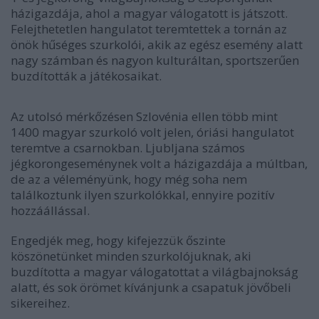
házigazdája, ahol a magyar válogatott is játszott.
Felejthetetlen hangulatot teremtettek a tornán az
önök hűséges szurkolói, akik az egész esemény alatt
nagy számban és nagyon kulturáltan, sportszerűen
buzdították a játékosaikat.
Az utolsó mérkőzésen Szlovénia ellen több mint
1400 magyar szurkoló volt jelen, óriási hangulatot
teremtve a csarnokban. Ljubljana számos
jégkorongeseménynek volt a házigazdája a múltban,
de az a véleményünk, hogy még soha nem
találkoztunk ilyen szurkolókkal, ennyire pozitív
hozzáállással.
Engedjék meg, hogy kifejezzük őszinte
köszönetünket minden szurkolójuknak, aki
buzdította a magyar válogatottat a világbajnokság
alatt, és sok örömet kívánjunk a csapatuk jövőbeli
sikereihez.