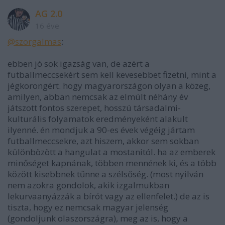
AG 2.0
16 éve
@szorgalmas
:
ebben jó sok igazság van, de azért a
futballmeccsekért sem kell kevesebbet fizetni, mint a
jégkorongért. hogy magyarországon olyan a közeg,
amilyen, abban nemcsak az elmúlt néhány év
játszott fontos szerepet, hosszú társadalmi-
kulturális folyamatok eredményeként alakult
ilyenné. én mondjuk a 90-es évek végéig jártam
futballmeccsekre, azt hiszem, akkor sem sokban
különbözött a hangulat a mostanitól. ha az emberek
minőséget kapnának, többen mennének ki, és a több
között kisebbnek tűnne a szélsőség. (most nyilván
nem azokra gondolok, akik izgalmukban
lekurvaanyázzák a bírót vagy az ellenfelet.) de az is
tiszta, hogy ez nemcsak magyar jelenség
(gondoljunk olaszországra), meg az is, hogy a