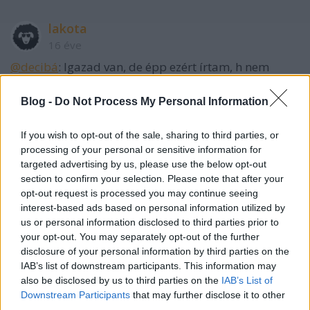
lakota
16 éve
@decibá
: Igazad van, de épp ezért írtam, h nem
érdemes számá hozzászólásán sokat rágódni...
A szlovén szövetséghez meg annyit, hogy nekem
Blog -
Do Not Process My Personal Information
azért továbbra is hiányzik, hogy kimondják (nem
virágnyelven)...
If you wish to opt-out of the sale, sharing to third parties, or
processing of your personal or sensitive information for
targeted advertising by us, please use the below opt-out
section to confirm your selection. Please note that after your
Artie
opt-out request is processed you may continue seeing
16 éve
interest-based ads based on personal information utilized by
Na erről szól a sport, kedves (?) "futballszurkolók".
us or personal information disclosed to third parties prior to
your opt-out. You may separately opt-out of the further
Győr, ETO-Valcea BL-elődöntő. A román szurkolók
disclosure of your personal information by third parties on the
csendben végighallgatták a magyar himnuszt, meccs
IAB’s list of downstream participants. This information may
után megtapsolták a győri játékosokat, a győri
also be disclosed by us to third parties on the
IAB’s List of
szurkolók a románokat.
Downstream Participants
that may further disclose it to other
third parties.