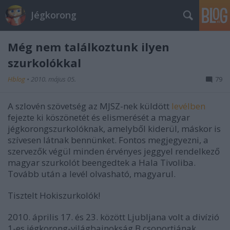
Jégkorong
Még nem találkoztunk ilyen
szurkolókkal
Hblog
•
2010. május 05.
79
A szlovén szövetség az MJSZ-nek küldött
levélben
fejezte ki köszönetét és elismerését a magyar
jégkorongszurkolóknak, amelyből kiderül, máskor is
szívesen látnak bennünket. Fontos megjegyezni, a
szervezők végül minden érvényes jeggyel rendelkező
magyar szurkolót beengedtek a Hala Tivoliba.
Tovább után a levél olvasható, magyarul.
Tisztelt Hokiszurkolók!
2010. április 17. és 23. között Ljubljana volt a divízió
1-es jégkorong-világbajnokság B csoportjának