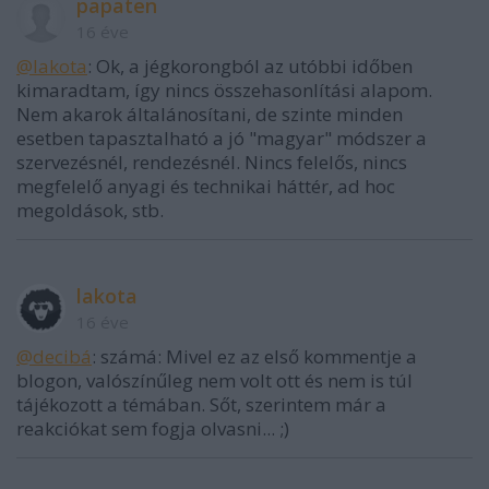
papaten
16 éve
@lakota
: Ok, a jégkorongból az utóbbi időben
kimaradtam, így nincs összehasonlítási alapom.
Nem akarok általánosítani, de szinte minden
esetben tapasztalható a jó "magyar" módszer a
szervezésnél, rendezésnél. Nincs felelős, nincs
megfelelő anyagi és technikai háttér, ad hoc
megoldások, stb.
lakota
16 éve
@decibá
: számá: Mivel ez az első kommentje a
blogon, valószínűleg nem volt ott és nem is túl
tájékozott a témában. Sőt, szerintem már a
reakciókat sem fogja olvasni... ;)