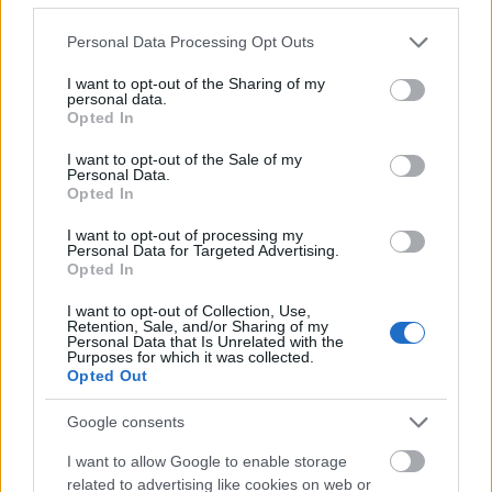
Valcea, Valcea-ETO BL-elődöntő. A román szurkolók
Please note that this website/app uses one or more Google
Personal Data Processing Opt Outs
fütty nélkül a magyar himnusz alatt, meccs után a B-
services and may gather and store information including but
közép megtapsolja a magyart.
not limited to your visit or usage behaviour. You may click to
I want to opt-out of the Sharing of my
personal data.
grant or deny consent to Google and its third-party tags to
Opted In
Na, akkor most megkérdezném, hogy vajon az ETO-
use your data for below specified purposes in below Google
DVSC bajnoki döntőben vajon kurva-e volt Vérten és
consent section.
I want to opt-out of the Sale of my
Görbicz, amikor éppen hallótávolságban volt a kb. 8
Personal Data.
debreceni vagány előtt, vagy nem-e volt kurva...
Opted In
I want to opt-out of processing my
Personal Data for Targeted Advertising.
Opted In
16 éve
I want to opt-out of Collection, Use,
@Artie
: a lelátó a társadalom egy piciny
Retention, Sale, and/or Sharing of my
szeglete. a jégkorong abban a szerencsés helyzetben
Personal Data that Is Unrelated with the
Purposes for which it was collected.
van, hogy egyáltalán nem a társadalom alsóbb
Opted Out
rétegei látogatják, mondhatni, elenyésző arányban.
a fociemccseken picit más az arány, de azért ott sem
Google consents
emberevő orkok vannak. az elmúlt évek
közhangulata ráadásul nem pozitív irányba terelte
I want to allow Google to enable storage
related to advertising like cookies on web or
ezeket a folyamatokat, de ehhez elég csak autóba