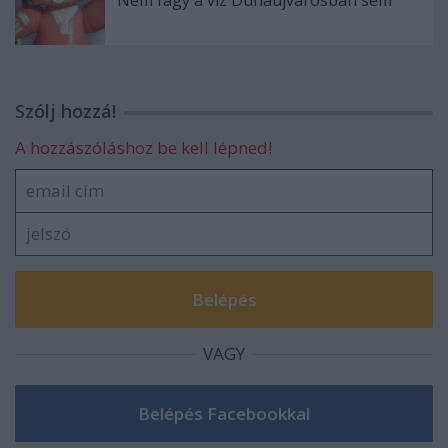
Nem fagy a víz Dunaújvárosban sem
Szólj hozzá!
A hozzászóláshoz be kell lépned!
VAGY