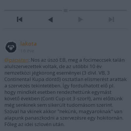
lakota
16 éve
@papaten
: Nos az úszó EB, meg a focimeccsek talán
alulszervezettek voltak, de az utóbbi 10 év
nemzetközi jégkorong eseményei (3 divI. VB, 3
Continental Kupa döntő) osztatlan elismerést arattak
a szervezés tekintetében. Így fordulhatott elő pl.
hogy mindkét esetben rendezhettünk egymást
követő években (Conti Cup-ot 3-szor!!), ami előttünk
még senkinek sem sikerült tudomásom szerint.
Szóval ha vkinek akkor "nekünk, magyaroknak" van
alapunk panaszkodni a szervezésre egy hokitornán.
Főleg az idei szlovén után.