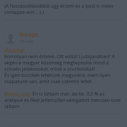
(A hozzászólásokból úgy érzem ez a post is index
címlapos volt... :) )
bocage
16 éve
@számá
:
Komolyan nem értelek. Ott voltál Ljubljanában? A
végén a magyar közönség megtapsolta mind a
szlovén játékosokat, mind a szurkolókat!
És igen büszkék lehetünk magunkra, mert ilyen
csapatunk van, amit csak szeretni lehet...
@peterszky
: Én is láttam már, de kb. 0,3 % az
arányuk és őket jellemzően válogatott meccsen sose
láttam.