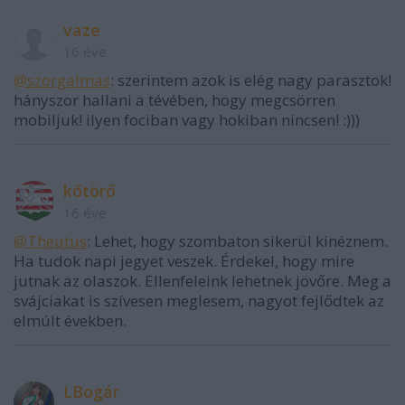
vaze
16 éve
@szorgalmas
: szerintem azok is elég nagy parasztok!
hányszor hallani a tévében, hogy megcsörren
mobiljuk! ilyen fociban vagy hokiban nincsen! :)))
kőtörő
16 éve
@Theutus
: Lehet, hogy szombaton sikerül kinéznem.
Ha tudok napi jegyet veszek. Érdekel, hogy mire
jutnak az olaszok. Ellenfeleink lehetnek jövőre. Meg a
svájciakat is szívesen meglesem, nagyot fejlődtek az
elmúlt években.
LBogár