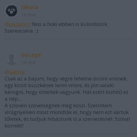
lakota
16 éve
@papaten
: Nos a hoki ebben is különbözik.
Szerencsére. :)
bocage
16 éve
@lakota
:
Csak az a bajom, hogy végre lehetne örülni vminek,
egy kicsit büszkének lenni vmire, és jön valaki
károgni, hogy önteltek vagyunk. Hát ezért kishitű ez
a nép...
A szlovén szövetségnek meg köszi. Szerintem
virágnyelven most mondták el, hogy nem ezt vártuk
tőletek, és tudjuk hibáztunk is a szervezésnél. Szóval
korrekt!