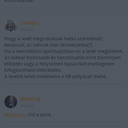
kimondanák!
Uteapu
16 éve
Hogy a levél megirásának hátsó szándékait
keressük, az nálunk már természetes(?)
Ha a nemzetközi sportsajtóban ez a levél megjelenik,
az sokkal fontosabb és hasznosabb,mint bármilyen
előzetes vagy a helyszinen tapasztalt,esetlegesen
kifogásolható intézkedés.
A levelet lehet mellékelni a VB pályázat mellé.
alvering
16 éve
@Uteapu
: Ott a pont.