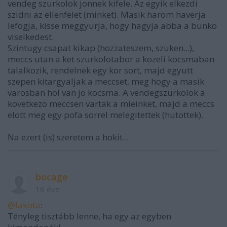
vendeg szurkolok jonnek kifele. Az egyik elkezdi
szidni az ellenfelet (minket). Masik harom haverja
lefogja, kisse meggyurja, hogy hagyja abba a bunko
viselkedest.
Szintugy csapat kikap (hozzateszem, szuken...),
meccs utan a ket szurkolotabor a kozeli kocsmaban
talalkozik, rendelnek egy kor sort, majd egyutt
szepen kitargyaljak a meccset, meg hogy a masik
varosban hol van jo kocsma. A vendegszurkolok a
kovetkezo meccsen vartak a mieinket, majd a meccs
elott meg egy pofa sorrel melegitettek (hutottek).
Na ezert (is) szeretem a hokit...
bocage
16 éve
@lakota
:
Tényleg tisztább lenne, ha egy az egyben