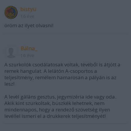
bistyu
16 éve
öröm az ilyet olvasni!
Bálna_
16 éve
A szurkolók csodálatosak voltak, tévéből is átjött a
remek hangulat. A lelátón A-csoportos a
teljesítmény, remélem hamarosan a pályán is az
lesz!
A levél gáláns gesztus, jegymizéria ide vagy oda.
Akik kint szurkoltak, büszkék lehetnek, nem
mindennapos, hogy a rendező szövetség ilyen
levéllel ismeri el a drukkerek teljesítményét!