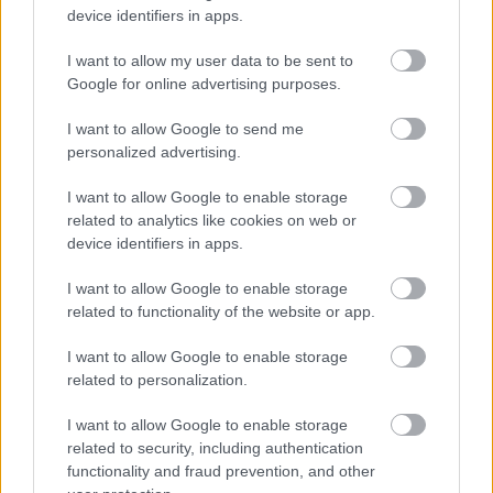
device identifiers in apps.
ülni, és az ember jó eséllyel igen hamar
megtapasztalja.
I want to allow my user data to be sent to
Google for online advertising purposes.
olyan az egész, mintha az osztály jótanulója
sértődötten mesélné az anyukájának, hogy a
I want to allow Google to send me
munkanélküli szülőkkel rendelkező Pistikének
personalized advertising.
koszos a pólója, csúnyán beszél, verekszik és
egyébként is: HÜLYE. Persze ezt pistinek soha nem
I want to allow Google to enable storage
mondaná a szemébe, mert jönne olyan tockos, hogy
related to analytics like cookies on web or
még. de azért belül feszíti a büszkeség, hogy ő
device identifiers in apps.
mennyivel különb.
I want to allow Google to enable storage
related to functionality of the website or app.
Liladínó
I want to allow Google to enable storage
16 éve
related to personalization.
Sziasztok! Nem voltam ott, de a tévén is nagyszerű
I want to allow Google to enable storage
volt, amit a Csapat és a Szurkolók nyújtottak. Nem
related to security, including authentication
tudom, milyen volt a szervezés, de én is hajlok arra,
functionality and fraud prevention, and other
hogy ez a levél betudható - ha volt rá ok - egyfajta