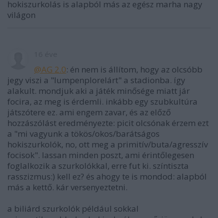
hokiszurkolás is alapból más az egész marha nagy
világon
16 éve
@AG 2.0
: én nem is állítom, hogy az olcsóbb
jegy viszi a "lumpenplorelárt" a stadionba. így
alakult. mondjuk aki a játék minősége miatt jár
focira, az meg is érdemli. inkább egy szubkultúra
játszótere ez. ami engem zavar, és az előző
hozzászólást eredményezte: picit olcsónak érzem ezt
a "mi vagyunk a tökös/okos/barátságos
hokiszurkolók, no, ott meg a primitív/buta/agresszív
focisok". lassan minden poszt, ami érintőlegesen
foglalkozik a szurkolókkal, erre fut ki. színtiszta
rasszizmus:) kell ez? és ahogy te is mondod: alapból
más a kettő. kár versenyeztetni.
a biliárd szurkolók például sokkal