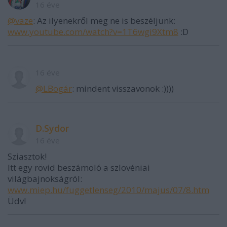
16 éve
@vaze
: Az ilyenekről meg ne is beszéljünk:
www.youtube.com/watch?v=1T6wgi9Xtm8
:D
16 éve
@LBogár
: mindent visszavonok :))))
D.Sydor
16 éve
Sziasztok!
Itt egy rövid beszámoló a szlovéniai
világbajnokságról:
www.miep.hu/fuggetlenseg/2010/majus/07/8.htm
Üdv!