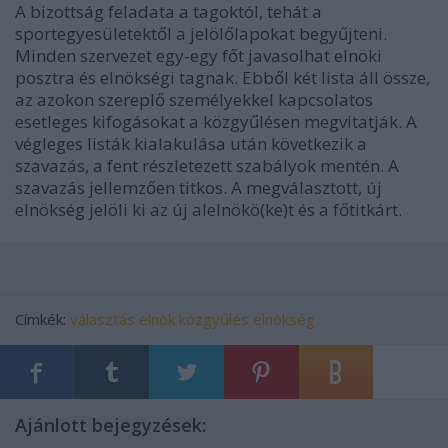
A bizottság feladata a tagoktól, tehát a
sportegyesületektől a jelölőlapokat begyűjteni.
Minden szervezet egy-egy főt javasolhat elnöki
posztra és elnökségi tagnak. Ebből két lista áll össze,
az azokon szereplő személyekkel kapcsolatos
esetleges kifogásokat a közgyűlésen megvitatják. A
végleges listák kialakulása után következik a
szavazás, a fent részletezett szabályok mentén. A
szavazás jellemzően titkos. A megválasztott, új
elnökség jelöli ki az új alelnökö(ke)t és a főtitkárt.
Címkék:
választás
elnök
közgyűlés
elnökség
Ajánlott bejegyzések: