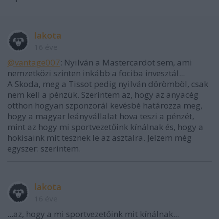
lakota
16 éve
@vantage007
: Nyilván a Mastercardot sem, ami
nemzetközi szinten inkább a fociba invesztál...
A Skoda, meg a Tissot pedig nyilván dörömböl, csak
nem kell a pénzük. Szerintem az, hogy az anyacég
otthon hogyan szponzorál kevésbé határozza meg,
hogy a magyar leányvállalat hova teszi a pénzét,
mint az hogy mi sportvezetőink kínálnak és, hogy a
hokisaink mit tesznek le az asztalra. Jelzem még
egyszer: szerintem.
lakota
16 éve
...az, hogy a mi sportvezetőink mit kínálnak...