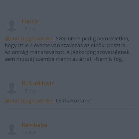
Harczi
16 éve
@budaijegesmedve
: Szerintem pedig nem véletlen,
hogy itt is 4 évente van szavazás az elnöki posztra.
Az ország már szavazott. A jégkorong szövetségnek
sem muszáj szembe menni az árral. -Nem is fog.
B. Surdilovic
16 éve
@budaijegesmedve
: Csatlakoztam!
Rambaba
16 éve