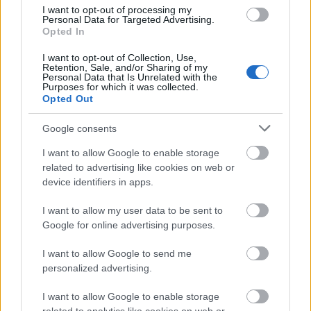
Volánt az EBEL-be, és bár sokan gáncsolták volna,
I want to opt-out of processing my
engedték Ocskay bácsit alkotni...
Personal Data for Targeted Advertising.
A MOL liga is tiszteletre méltó kisérlet, hogy nem
Opted In
tökéletesen müködik az nem az elnökség hibája, de
I want to opt-out of Collection, Use,
továbbra is egy lehetőség.
Retention, Sale, and/or Sharing of my
A játék az más, azt nem az elnökség játsza, de a szöv.
Personal Data that Is Unrelated with the
Purposes for which it was collected.
kapitányok kiválasztása /leszámolás a szlovák
Opted Out
nihillel, amerikai nyitás minden korosztályban/
feltétlenül jó húzás volt.
Google consents
Ami nem tetszik, hogy mesterségesen és
differenciálatlanul korlátozzák az idegenlégiósok
I want to allow Google to enable storage
related to advertising like cookies on web or
foglalkoztatását.Legyen a magyar /MOL/ ligában is
device identifiers in apps.
pontrendszer, mint az EBEL-ben, az sokkal
értelmesebben és differenciáltabban müködhetne
I want to allow my user data to be sent to
Az irány tehát alapvetően jónak tűnik, csak tartani
Google for online advertising purposes.
kellene....
I want to allow Google to send me
personalized advertising.
vantage007
I want to allow Google to enable storage
16 éve