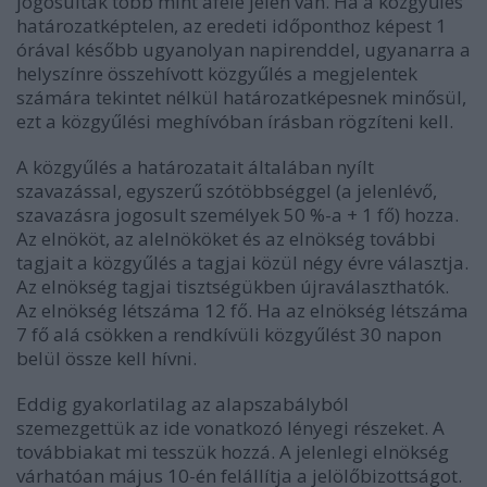
jogosultak több mint afele jelen van. Ha a közgyűlés
határozatképtelen, az eredeti időponthoz képest 1
órával később ugyanolyan napirenddel, ugyanarra a
helyszínre összehívott közgyűlés a megjelentek
számára tekintet nélkül határozatképesnek minősül,
ezt a közgyűlési meghívóban írásban rögzíteni kell.
A közgyűlés a határozatait általában nyílt
szavazással, egyszerű szótöbbséggel (a jelenlévő,
szavazásra jogosult személyek 50 %-a + 1 fő) hozza.
Az elnököt, az alelnököket és az elnökség további
tagjait a közgyűlés a tagjai közül négy évre választja.
Az elnökség tagjai tisztségükben újraválaszthatók.
Az elnökség létszáma 12 fő. Ha az elnökség létszáma
7 fő alá csökken a rendkívüli közgyűlést 30 napon
belül össze kell hívni.
Eddig gyakorlatilag az alapszabályból
szemezgettük az ide vonatkozó lényegi részeket. A
továbbiakat mi tesszük hozzá. A jelenlegi elnökség
várhatóan május 10-én felállítja a jelölőbizottságot.