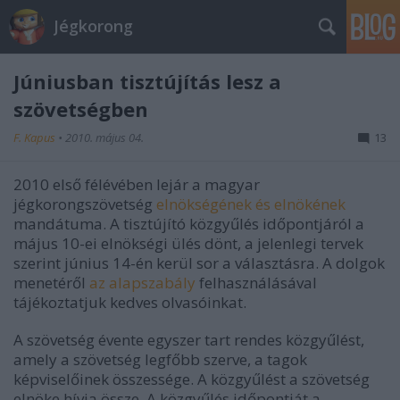
Jégkorong
Júniusban tisztújítás lesz a
szövetségben
F. Kapus
•
2010. május 04.
13
2010 első félévében lejár a magyar
jégkorongszövetség
elnökségének és elnökének
mandátuma. A tisztújító közgyűlés időpontjáról a
május 10-ei elnökségi ülés dönt, a jelenlegi tervek
szerint június 14-én kerül sor a választásra. A dolgok
menetéről
az alapszabály
felhasználásával
tájékoztatjuk kedves olvasóinkat.
A szövetség évente egyszer tart rendes közgyűlést,
amely a szövetség legfőbb szerve, a tagok
képviselőinek összessége. A közgyűlést a szövetség
elnöke hívja össze. A közgyűlés időpontját a