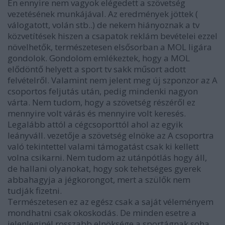
Én ennyire nem vagyok elégedett a szövetség
vezetésének munkájával. Az eredmények jöttek (
válogatott, volán stb..) de nekem hiányoznak a tv
közvetítések hiszen a csapatok reklám bevételei ezzel
növelhetők, természetesen elsősorban a MOL ligára
gondolok. Gondolom emlékeztek, hogy a MOL
elődöntő helyett a sport tv sakk műsort adott
felvételről. Valamint nem jelent meg új szponzor az A
csoportos feljutás után, pedig mindenki nagyon
várta. Nem tudom, hogy a szövetség részéről ez
mennyire volt várás és mennyire volt keresés.
Legalább attól a cégcsoporttól ahol az egyik
leányváll. vezetője a szövetség elnöke az A csoportra
való tekintettel valami támogatást csak ki kellett
volna csikarni. Nem tudom az utánpótlás hogy áll,
de hallani olyanokat, hogy sok tehetséges gyerek
abbahagyja a jégkorongot, mert a szülők nem
tudják fizetni.
Természetesen ez az egész csak a saját véleményem
mondhatni csak okoskodás. De minden esetre a
jelenleginél rosszabb elnöksége a sportágnak soha