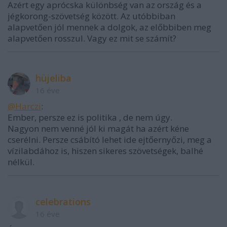
Azért egy aprócska különbség van az ország és a
jégkorong-szövetség között. Az utóbbiban
alapvetően jól mennek a dolgok, az előbbiben meg
alapvetően rosszul. Vagy ez mit se számít?
hüjeliba
16 éve
@Harczi
:
Ember, persze ez is politika , de nem úgy.
Nagyon nem venné jól ki magát ha azért kéne
cserélni. Persze csábító lehet ide ejtőernyőzi, meg a
vízilabdához is, hiszen sikeres szövetségek, balhé
nélkül.
celebrations
16 éve