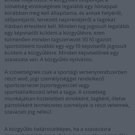
szövetség elnökségének legalább egy hónappal
korábban meg kell állapítania, és annak helyéről,
időpontjáról, tervezett napirendjéről a tagokat
írásban értesíteni kell. Minden tag jogosult legalább
egy képviselőt küldeni a közgyűlésre, ezen
túlmenően minden tagszervezet 30 fő igazolt
sportolóként további egy-egy fő képviselőt jogosult
küldeni a közgyűlésre. Minden képviselőnek egy
szavazata van. A közgyűlés nyilvános.
A szövetségnek csak a sportági versenyrendszerben
részt vevő, jogi személyiséggel rendelkező
sportszervezet (sportegyesület vagy
sportvállalkozás) lehet a tagja. A szövetség
munkájában tiszteletbeli elnökként, tagként, illetve
pártolóként természetes személyek is részt vehetnek,
szavazati jog nélkül.
A közgyűlés határozatképes, ha a szavazásra