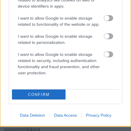
related to analytics like cookies on web or
A Pannon csak Magyarországon Pannon, már régóta
device identifiers in apps.
a norvég Telenor kezében van, azt hiszem itthon is
átveszi ezt a nevet. Svédországban szinte minden
I want to allow Google to enable storage
hokipályán látni a logójukat.
related to functionality of the website or app.
I want to allow Google to enable storage
related to personalization.
Azt az elkényeztetett hokiszurkoló
mindenségit!
I want to allow Google to enable storage
related to security, including authentication
16 éve
functionality and fraud prevention, and other
@vantage007
: Es? Nem mind1 h mi a ceg neve aki
user protection.
adja a penzt? :)
CONFIRM
vantage007
16 éve
@fradigy
Data Deletion
: ezzel csak arra akartam rámutatni, hogy a
Data Access
Privacy Policy
pannont nem volt olyan nehéz rábeszélni a
szponzorálásra