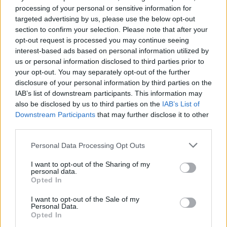
processing of your personal or sensitive information for
targeted advertising by us, please use the below opt-out
section to confirm your selection. Please note that after your
1116001
opt-out request is processed you may continue seeing
16 éve
interest-based ads based on personal information utilized by
A MOL ligával mi a helyzet?
us or personal information disclosed to third parties prior to
Tisztújítás miatt nem hallani a fejleményekről?
your opt-out. You may separately opt-out of the further
disclosure of your personal information by third parties on the
IAB’s list of downstream participants. This information may
also be disclosed by us to third parties on the
IAB’s List of
budaijegesmedve
Downstream Participants
that may further disclose it to other
16 éve
third parties.
Soha rosszabb elnökséget, mint a mostani, soha
Please note that this website/app uses one or more Google
Personal Data Processing Opt Outs
rosszabb elnököt!Gazdasági értelemben biztos, hogy
services and may gather and store information including but
az elmúlt 40 év legeredményesebb csapata, tiszta,
not limited to your visit or usage behaviour. You may click to
I want to opt-out of the Sharing of my
piaci alapokon nyugvó szponzorációval, reklámmal.
personal data.
grant or deny consent to Google and its third-party tags to
Opted In
Klasszis csapatok Magyarországon szintén növelte a
use your data for below specified purposes in below Google
sportág elfogadottságát.
consent section.
I want to opt-out of the Sale of my
A Pannon megszerzése, megtartása a mai világban
Personal Data.
Opted In
nagyon nagy szó.Az is jó húzás volt, hogy engedték a