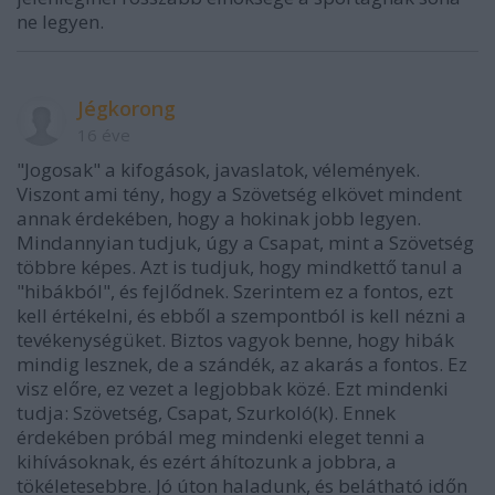
ne legyen.
Jégkorong
16 éve
"Jogosak" a kifogások, javaslatok, vélemények.
Viszont ami tény, hogy a Szövetség elkövet mindent
annak érdekében, hogy a hokinak jobb legyen.
Mindannyian tudjuk, úgy a Csapat, mint a Szövetség
többre képes. Azt is tudjuk, hogy mindkettő tanul a
"hibákból", és fejlődnek. Szerintem ez a fontos, ezt
kell értékelni, és ebből a szempontból is kell nézni a
tevékenységüket. Biztos vagyok benne, hogy hibák
mindig lesznek, de a szándék, az akarás a fontos. Ez
visz előre, ez vezet a legjobbak közé. Ezt mindenki
tudja: Szövetség, Csapat, Szurkoló(k). Ennek
érdekében próbál meg mindenki eleget tenni a
kihívásoknak, és ezért áhítozunk a jobbra, a
tökéletesebbre. Jó úton haladunk, és belátható időn