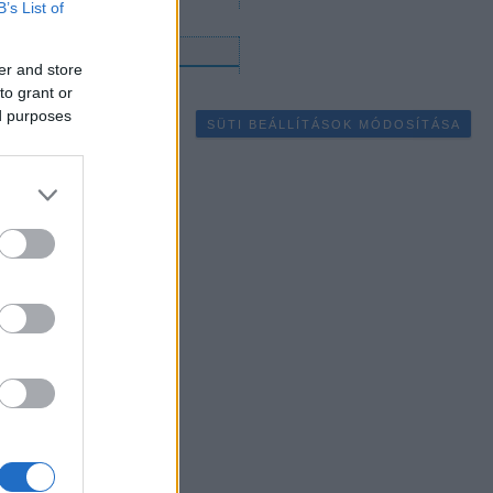
B’s List of
gyéb
er and store
to grant or
ed purposes
SÜTI BEÁLLÍTÁSOK MÓDOSÍTÁSA