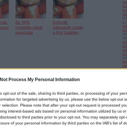
la
ma
mi
nat
(
1
amás
Az NHL
Szlovák
1
(
ol
ékosa
megtette újabb
válogatott csatár
se
javaslatát
a Mol Ligában
(
4
(
3
cs
st
sv
sz
(
1
th
uk
vál
vb
vi
Not Process My Personal Information
Cí
to opt-out of the sale, sharing to third parties, or processing of your per
F
formation for targeted advertising by us, please use the below opt-out s
r selection. Please note that after your opt-out request is processed y
sználói tartalomnak minősülnek, értük a
szolgáltatás technikai
üzemeltetője semmilyen felelősséget nem vállal,
ztőjéhez. Részletek a
Felhasználási feltételekben
és az
adatvédelmi tájékoztatóban
.
eing interest-based ads based on personal information utilized by us or
et! (127)
disclosed to third parties prior to your opt-out. You may separately opt-
losure of your personal information by third parties on the IAB’s list of