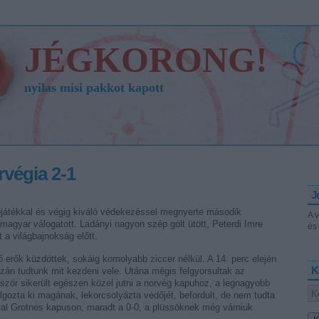
JÉGKORONG!
nyilas misi pakkot kapott
végia 2-1
J
játékkal és végig kiváló védekezéssel megnyerte második
A 
agyar válogatott. Ladányi nagyon szép gólt ütött, Peterdi Imre
és 
t a világbajnokság előtt.
 erők küzdöttek, sokáig komolyabb ziccer nélkül. A 14. perc elején
K
zán tudtunk mit kezdeni vele. Utána mégis felgyorsultak az
ször sikerült egészen közel jutni a norvég kapuhoz, a legnagyobb
gozta ki magának, lekorcsolyázta védőjét, befordult, de nem tudta
al Grotnes kapuson, maradt a 0-0, a plüssöknek még várniuk