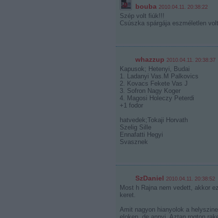
bouba
2010.04.11. 20:38:22
Szép volt fiúk!!!
Csúszka spárgája eszméletlen volt
whazzup
2010.04.11. 20:38:37
Kapusok; Hetenyi, Budai
1. Ladanyi Vas.M Palkovics
2. Kovacs Fekete Vas J
3. Sofron Nagy Koger
4. Magosi Holeczy Peterdi
+1 fodor
hatvedek;Tokaji Horvath
Szelig Sille
Ennafatti Hegyi
Svasznek
SzDaniel
2010.04.11. 20:38:52
Most h Rajna nem vedett, akkor ez
keret.
Amit nagyon hianyolok a helyszine
elokep, de annyi. Aztan rogton rak