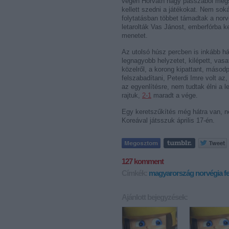
végén Horváth nagy passzából megsz
kellett szedni a játékokat. Nem soká
folytatásban többet támadtak a norv
letarolták Vas Jánost, emberfórba ke
menetet.
Az utolsó húsz percben is inkább há
legnagyobb helyzetet, kilépett, vasa
közelről, a korong kipattant, másod
felszabadítani, Peterdi Imre volt az
az egyenlítésre, nem tudtak élni a l
rajtuk,
2-1
maradt a vége.
Egy keretszűkítés még hátra van, n
Koreával játsszuk április 17-én.
127
komment
Címkék:
magyarország
norvégia
f
Ajánlott bejegyzések: