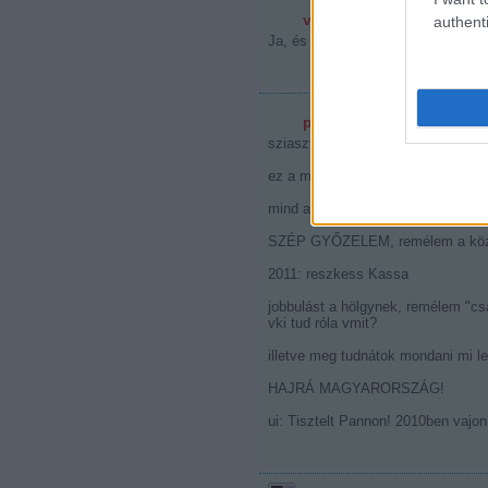
veghist
authenti
2010.04.11. 20:37:46
Ja, és üdvözlet az összes divatszur
potocsi
2010.04.11. 20:38:03
sziasztok
ez a mai nagyságrendekkel volt re
mind a csapat, mind a közönség s
SZÉP GYŐZELEM, remélem a közel
2011: reszkess Kassa
jobbulást a hölgynek, remélem "csa
vki tud róla vmit?
illetve meg tudnátok mondani mi let
HAJRÁ MAGYARORSZÁG!
ui: Tisztelt Pannon! 2010ben vajon