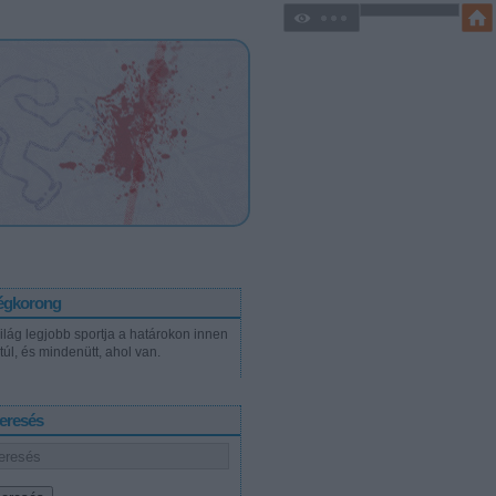
égkorong
világ legjobb sportja a határokon innen
túl, és mindenütt, ahol van.
eresés