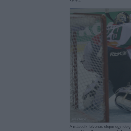
kellett.
A második felvonás elején egy ideig