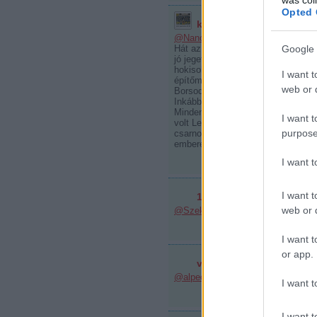
Opted 
kazincbarcikai hokis az
@Nano
:
Hát az nem nagyon lesz fejlesztve.
Google 
jó jeget csinálni, de akkor műkori
hokisok. sztem a műkorisoknak kel
I want t
építőmérnök ismerősöm mondta, ho
web or d
BorsodChem Rt. nem nagyon akarja
Inkább csinálnak 90 millióért egy k
Minden ősszel azon izgulunk, hogy
I want t
volt Leheles játékosedzővel meg le
purpose
csarnokra. Szinte mágnesként szív
embereket a munkahelyek. Közönsé
I want 
I want t
1116001
2010.04.11. 20:30:56
web or d
@Szekig
: át jöhettél volna nyugod
I want t
or app.
veghist
2010.04.11. 20:35:23
@alpec
: Sille tényleg jó volt. Jó a
I want t
I want t