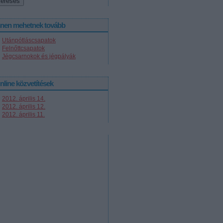
nnen mehetnek tovább
Utánpótláscsapatok
Felnőttcsapatok
Jégcsarnokok és jégpályák
nline közvetítések
2012. április 14.
2012. április 12.
2012. április 11.