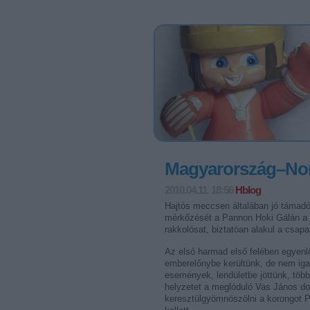
Magyarország–Nor
2010.04.11. 18:56
Hblog
Hajtós meccsen általában jó támadó
mérkőzését a Pannon Hoki Gálán a m
rakkolósat, biztatóan alakul a csapa
Az első harmad első felében egyenlő
emberelőnybe kerültünk, de nem iga
események, lendületbe jöttünk, több
helyzetet a meglóduló Vas János dol
keresztülgyömnöszölni a korongot P