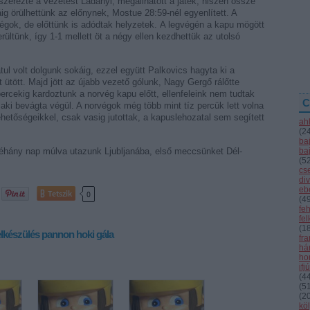
erezte a vezetést Ladányi, megállhatott a játék, hiszen össze
ig örülhettünk az előnynek, Mostue 28:59-nél egyenlített. A
égok, de előttünk is adódtak helyzetek. A legvégén a kapu mögött
rültünk, így 1-1 mellett öt a négy ellen kezdhettük az utolsó
tul volt dolgunk sokáig, ezzel együtt Palkovics hagyta ki a
t ütött. Majd jött az újabb vezető gólunk, Nagy Gergő rálőtte
percekig kardoztunk a norvég kapu előtt, ellenfeleink nem tudtak
C
, aki bevágta végül. A norvégok még több mint tíz percük lett volna
ehetőségeikkel, csak vasig jutottak, a kapuslehozatal sem segített
ah
(
2
ba
éhány nap múlva utazunk Ljubljanába, első meccsünket Dél-
ba
(
5
cs
div
eb
Tetszik
0
(
4
fe
fe
(
1
elkészülés
pannon hoki gála
fr
hár
ho
ifj
(
4
(
5
(
2
kö