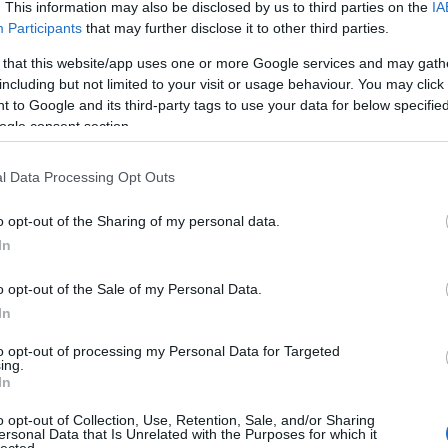
. This information may also be disclosed by us to third parties on the
IA
Participants
that may further disclose it to other third parties.
ravában vagy?
E
 that this website/app uses one or more Google services and may gath
Válasz erre
including but not limited to your visit or usage behaviour. You may click 
 to Google and its third-party tags to use your data for below specifi
ogle consent section.
az állapotot!!!
Válasz erre
l Data Processing Opt Outs
o opt-out of the Sharing of my personal data.
 alapján meg a norvég csapat elég nagy csalódást okozott
l voltak, de ha most kellene kimaradó hátvédet mondanom, akkor
In
Válasz erre
o opt-out of the Sale of my Personal Data.
In
as volt a szurkolás... Próbáltam hangosan, még hangosabban, de
to opt-out of processing my Personal Data for Targeted
ing.
 sarokba, mert ott legalább jó volt a szurkolás. :D
In
 szerintem.
ovább, és ott leszünk azon a fránya térképen.
o opt-out of Collection, Use, Retention, Sale, and/or Sharing
ersonal Data that Is Unrelated with the Purposes for which it
Válasz erre
lected.