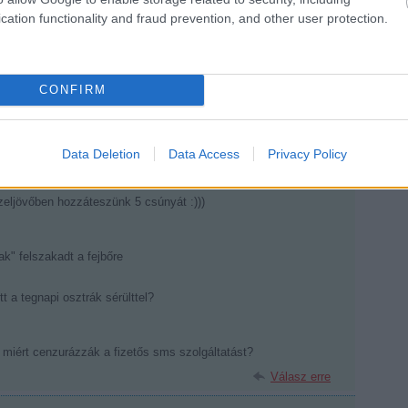
cation functionality and fraud prevention, and other user protection.
kolónak, jó volt, hogy ott voltak.
Válasz erre
CONFIRM
ndben a tegnapinál
Data Deletion
Data Access
Privacy Policy
zempontjából
jövőben hozzáteszünk 5 csúnyát :)))
k" felszakadt a fejbőre
t a tegnapi osztrák sérülttel?
 miért cenzurázzák a fizetős sms szolgáltatást?
Válasz erre