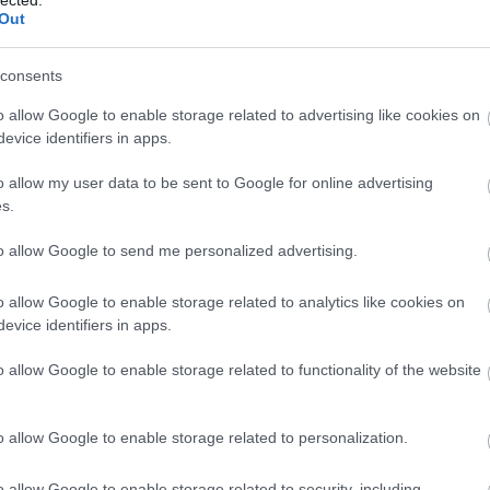
Out
 öreg Borsodból
2010.04.11. 20:26:55
 Annyi, hogy ,,foltozgatják" a palánkokat. Amúgy 1X-szer sikerült
consents
sok edzettek és utána mentek fel a gyorskorisok és utána a
lene utoljára felmenni, mert nagyon igénybe veszik a jeget. Egy
o allow Google to enable storage related to advertising like cookies on
gy igyen is megtervezné a befedést, csak legyen rá lehetőség. A
evice identifiers in apps.
 szponzorálni a pályát és az önkorm. sem kedveli a pályát.
örforgalmat és 120- ért egy fagyizót, röhej az egész.
 letudjunk menni a pályára télen. Egy rakás kölyök edz ott egy
o allow my user data to be sent to Google for online advertising
nne egy felnőt amatőr csapat. Igény lenne rá egy miskolci tipusú
s.
ják be a kistérségből a gyerekeket a helyi iskolák és dolgozó
g az fix, hogy lenne rá.
to allow Google to send me personalized advertising.
Válasz erre
o allow Google to enable storage related to analytics like cookies on
evice identifiers in apps.
tan, volt szabad ülőhely bőven:)
Válasz erre
o allow Google to enable storage related to functionality of the website
z öreg a háznál...
o allow Google to enable storage related to personalization.
Válasz erre
o allow Google to enable storage related to security, including