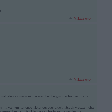
!
Válasz erre
Válasz erre
 mit jelent? - monjduk par oran belul ugyis meglesz az utazo
n, ha van vmi tortenes akkor egyedul a golt jatszak vissza, neha
evernek 1 mmst. De pl tegnap a plexitorest, a serulest is