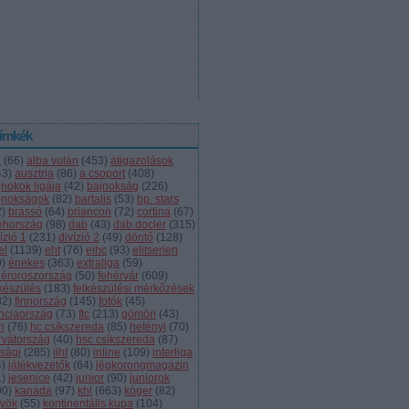
ímkék
l
(
66
)
alba volán
(
453
)
átigazolások
43
)
ausztria
(
86
)
a csoport
(
408
)
jnokok ligája
(
42
)
bajnokság
(
226
)
jnokságok
(
82
)
bartalis
(
53
)
bp. stars
2
)
brassó
(
64
)
briancon
(
72
)
cortina
(
67
)
ehország
(
98
)
dab
(
43
)
dab.docler
(
315
)
ízió 1
(
231
)
divízió 2
(
49
)
döntő
(
128
)
el
(
1139
)
eht
(
76
)
eihc
(
93
)
elitserien
9
)
énekes
(
363
)
extraliga
(
59
)
héroroszország
(
50
)
fehérvár
(
609
)
lkészülés
(
183
)
felkészülési mérkőzések
82
)
finnország
(
145
)
fotók
(
45
)
anciaország
(
73
)
ftc
(
213
)
gömöri
(
43
)
i
(
76
)
hc csíkszereda
(
85
)
hetényi
(
70
)
rvátország
(
40
)
hsc csíkszereda
(
87
)
úsági
(
285
)
iihf
(
80
)
inline
(
109
)
interliga
4
)
játékvezetők
(
64
)
jégkorongmagazin
1
)
jesenice
(
42
)
junior
(
90
)
juniorok
00
)
kanada
(
97
)
khl
(
663
)
kóger
(
82
)
lyök
(
55
)
kontinentális kupa
(
104
)