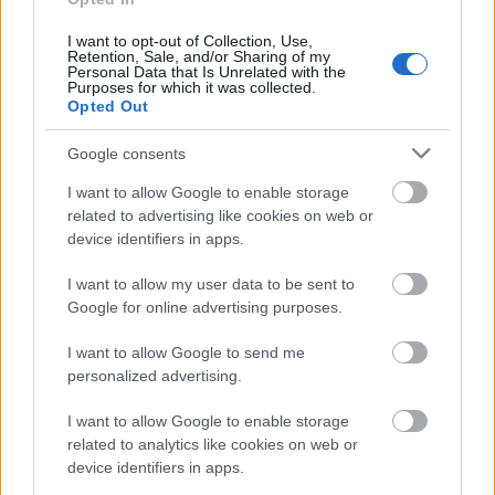
taki17
I want to opt-out of Collection, Use,
16 éve
Retention, Sale, and/or Sharing of my
Personal Data that Is Unrelated with the
3-0
Purposes for which it was collected.
Opted Out
Google consents
moszkvicssluszkulcs
I want to allow Google to enable storage
16 éve
related to advertising like cookies on web or
@Miskolcifan
: Már 3 az:)))
device identifiers in apps.
I want to allow my user data to be sent to
Google for online advertising purposes.
Rothstein
16 éve
I want to allow Google to send me
3 :)
personalized advertising.
I want to allow Google to enable storage
related to analytics like cookies on web or
1VOLÁN
device identifiers in apps.
16 éve