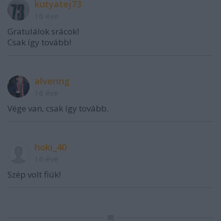
kutyatej73
16 éve
Gratulálok srácok!
Csak így tovább!
alvering
16 éve
Vége van, csak így tovább.
hoki_40
16 éve
Szép volt fiúk!