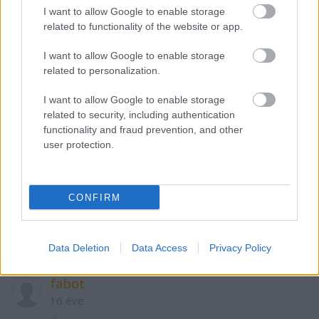
I want to allow Google to enable storage
5
related to functionality of the website or app.
I want to allow Google to enable storage
related to personalization.
Miskolcifan
16 éve
I want to allow Google to enable storage
Megzavartuk még apró gólokkal a litvánokat a
related to security, including authentication
harmad végére :D
functionality and fraud prevention, and other
user protection.
1VOLÁN
CONFIRM
16 éve
@Miskolcifan
: 20mp 2 gól.. nem rossz...
Data Deletion
Data Access
Privacy Policy
fabot
16 éve