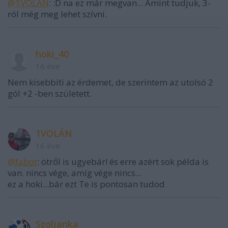
@1VOLÁN
: :D na ez már megvan... Amint tudjuk, 3-
ról még meg lehet szívni.
hoki_40
16 éve
Nem kisebbíti az érdemet, de szerintem az utolsó 2
gól +2 -ben született.
1VOLÁN
16 éve
@fabot
: ötről is ugyebár! és erre azért sok példa is
van. nincs vége, amíg vége nincs...
ez a hoki...bár ezt Te is pontosan tudod
Szoljanka