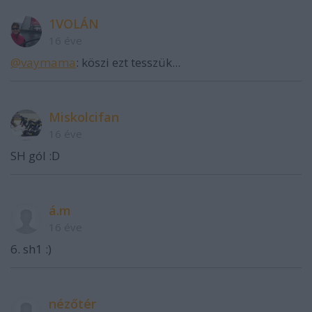
1VOLÁN
16 éve
@vaymama
: köszi ezt tesszük...
Miskolcifan
16 éve
SH gól :D
á.m
16 éve
6. sh1 :)
nézőtér