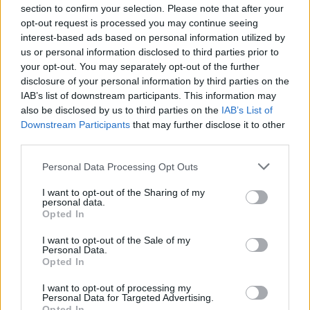
section to confirm your selection. Please note that after your
opt-out request is processed you may continue seeing
interest-based ads based on personal information utilized by
Miskolcifan
us or personal information disclosed to third parties prior to
16 éve
your opt-out. You may separately opt-out of the further
disclosure of your personal information by third parties on the
Vezetünk!Nemes.
IAB’s list of downstream participants. This information may
also be disclosed by us to third parties on the
IAB’s List of
Downstream Participants
that may further disclose it to other
Miskolcifan
third parties.
16 éve
Please note that this website/app uses one or more Google
Personal Data Processing Opt Outs
2 nyuszi :D
services and may gather and store information including but
not limited to your visit or usage behaviour. You may click to
I want to opt-out of the Sharing of my
personal data.
grant or deny consent to Google and its third-party tags to
Opted In
use your data for below specified purposes in below Google
fabot
consent section.
I want to opt-out of the Sale of my
16 éve
Personal Data.
Opted In
@Miskolcifan
: :)
I want to opt-out of processing my
Personal Data for Targeted Advertising.
Opted In