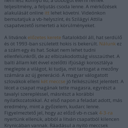
nem lesz könnyű vb, a dobogót elérni remek
teljesítmény, a feljutás csoda lenne. A mérkőzések
alakulását online
itt
lehet követni. Videónkon
bemutatjuk a vb-helyszínt, és Szilágyi Attila
csapatvezető ismerteti a körülményeket.
A litvánok
előzetes kerete
fiatalokból áll, hat serdülő
és öt 1993-ban született hokis is bekerült.
Nálunk
ez
a szám egy és hat. Sokat nem lehet tudni
ellenfelünkről, de az elbizakodottság visszaüthet. A
balti állam két évvel ezelőtti ifjúsági korosztálya
meglepte a világot, ki tudja, mit tartogat a mezőny
számára az új generáció. A magyar válogatott
szlovákok elleni
két meccse
jó felkészülést jelentett. A
lécet a csapat magának tette magasra, egyrészt a
tavalyi szerepléssel, másrészt a korábbi
nyilatkozatokkal. Az első napon a feladat adott, más
eredmény, mint a győzelem, kudarc lenne.
Figyelmeztető jel, hogy az előző vb-n csak
4-3-ra
nyertünk ellenük, abból a litván csapatból kilencen
Krynicában vannak. Ráadásul a nyitó meccsek