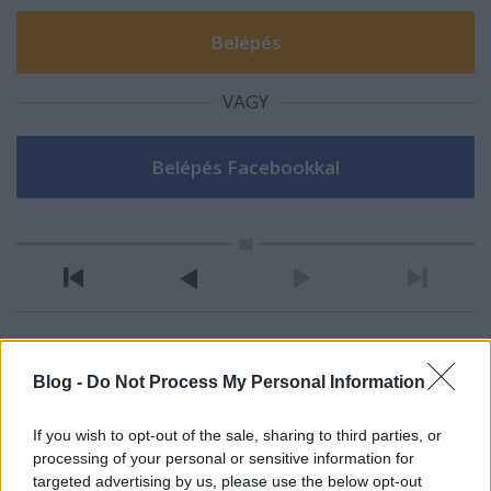
VAGY
Rothstein
Blog -
Do Not Process My Personal Information
16 éve
Nagyon kivancsi vagyok hogy mit tud elerni ez a
If you wish to opt-out of the sale, sharing to third parties, or
generacio. Tiszta ideg voltam mar tegnap.
processing of your personal or sensitive information for
Hajra sracok (es hajra Gyor is mellekesen)!
targeted advertising by us, please use the below opt-out