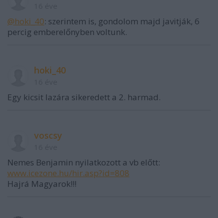
16 éve
@hoki_40
: szerintem is, gondolom majd javitják, 6
percig emberelőnyben voltunk.
hoki_40
16 éve
Egy kicsit lazára sikeredett a 2. harmad.
voscsy
16 éve
Nemes Benjamin nyilatkozott a vb előtt:
www.icezone.hu/hir.asp?id=808
Hajrá Magyarok!!!