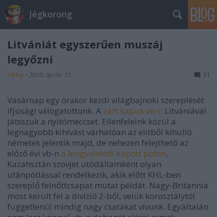
Jégkorong
Litvániát egyszerűen muszáj
legyőzni
Hblog
•
2010. április 11.
31
Vasárnap egy órakor kezdi világbajnoki szereplését
ifjúsági válogatottunk. A
zárt kapus vb-n
Litvániával
játsszuk a nyitómeccset. Ellenfeleink közül a
legnagyobb kihívást várhatóan az elitből kihulló
németek jelentik majd, de nehezen felejthető az
előző évi vb-n
a lengyelektől kapott pofon
.
Kazahsztán szovjet utódállamként olyan
utánpótlással rendelkezik, akik előtt KHL-ben
szereplő felnőttcsapat mutat példát. Nagy-Britannia
most került fel a divízió 2-ből, velük korosztálytól
függetlenül mindig nagy csatákat vívunk. Egyáltalán