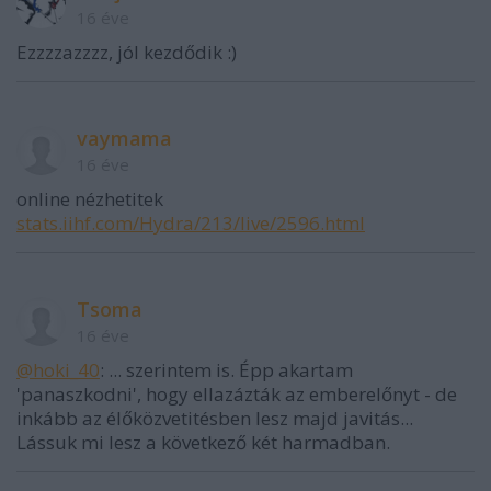
16 éve
Ezzzzazzzz, jól kezdődik :)
vaymama
16 éve
online nézhetitek
stats.iihf.com/Hydra/213/live/2596.html
Tsoma
16 éve
@hoki_40
: ... szerintem is. Épp akartam
'panaszkodni', hogy ellazázták az emberelőnyt - de
inkább az élőközvetitésben lesz majd javitás...
Lássuk mi lesz a következő két harmadban.