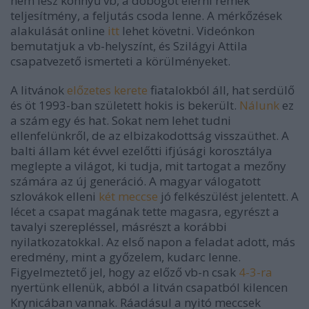
nem lesz könnyű vb, a dobogót elérni remek
teljesítmény, a feljutás csoda lenne. A mérkőzések
alakulását online
itt
lehet követni. Videónkon
bemutatjuk a vb-helyszínt, és Szilágyi Attila
csapatvezető ismerteti a körülményeket.
A litvánok
előzetes kerete
fiatalokból áll, hat serdülő
és öt 1993-ban született hokis is bekerült.
Nálunk
ez
a szám egy és hat. Sokat nem lehet tudni
ellenfelünkről, de az elbizakodottság visszaüthet. A
balti állam két évvel ezelőtti ifjúsági korosztálya
meglepte a világot, ki tudja, mit tartogat a mezőny
számára az új generáció. A magyar válogatott
szlovákok elleni
két meccse
jó felkészülést jelentett. A
lécet a csapat magának tette magasra, egyrészt a
tavalyi szerepléssel, másrészt a korábbi
nyilatkozatokkal. Az első napon a feladat adott, más
eredmény, mint a győzelem, kudarc lenne.
Figyelmeztető jel, hogy az előző vb-n csak
4-3-ra
nyertünk ellenük, abból a litván csapatból kilencen
Krynicában vannak. Ráadásul a nyitó meccsek