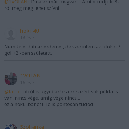
@1VOLÁN
: :D na ez már megvan... Amint tudjuk, 3-
ról még meg lehet szívni.
hoki_40
16 éve
Nem kisebbíti az érdemet, de szerintem az utolsó 2
gól +2 -ben született.
1VOLÁN
16 éve
@fabot
: ötről is ugyebár! és erre azért sok példa is
van. nincs vége, amíg vége nincs...
ez a hoki...bár ezt Te is pontosan tudod
Szoljanka