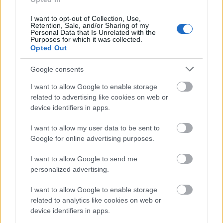
taki17
I want to opt-out of Collection, Use,
16 éve
Retention, Sale, and/or Sharing of my
Personal Data that Is Unrelated with the
3-0
Purposes for which it was collected.
Opted Out
Google consents
moszkvicssluszkulcs
I want to allow Google to enable storage
16 éve
related to advertising like cookies on web or
@Miskolcifan
: Már 3 az:)))
device identifiers in apps.
I want to allow my user data to be sent to
Google for online advertising purposes.
Rothstein
16 éve
I want to allow Google to send me
3 :)
personalized advertising.
I want to allow Google to enable storage
related to analytics like cookies on web or
1VOLÁN
device identifiers in apps.
16 éve