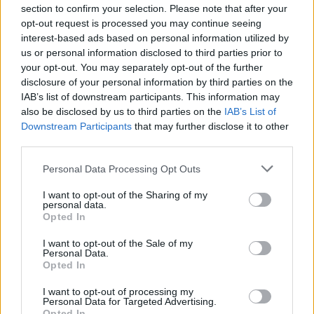
section to confirm your selection. Please note that after your
opt-out request is processed you may continue seeing
interest-based ads based on personal information utilized by
Miskolcifan
us or personal information disclosed to third parties prior to
16 éve
your opt-out. You may separately opt-out of the further
disclosure of your personal information by third parties on the
Vezetünk!Nemes.
IAB’s list of downstream participants. This information may
also be disclosed by us to third parties on the
IAB’s List of
Downstream Participants
that may further disclose it to other
Miskolcifan
third parties.
16 éve
Please note that this website/app uses one or more Google
Personal Data Processing Opt Outs
2 nyuszi :D
services and may gather and store information including but
not limited to your visit or usage behaviour. You may click to
I want to opt-out of the Sharing of my
personal data.
grant or deny consent to Google and its third-party tags to
Opted In
use your data for below specified purposes in below Google
fabot
consent section.
I want to opt-out of the Sale of my
16 éve
Personal Data.
Opted In
@Miskolcifan
: :)
I want to opt-out of processing my
Personal Data for Targeted Advertising.
Opted In