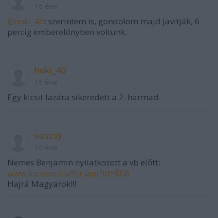
16 éve
@hoki_40
: szerintem is, gondolom majd javitják, 6
percig emberelőnyben voltunk.
hoki_40
16 éve
Egy kicsit lazára sikeredett a 2. harmad.
voscsy
16 éve
Nemes Benjamin nyilatkozott a vb előtt:
www.icezone.hu/hir.asp?id=808
Hajrá Magyarok!!!