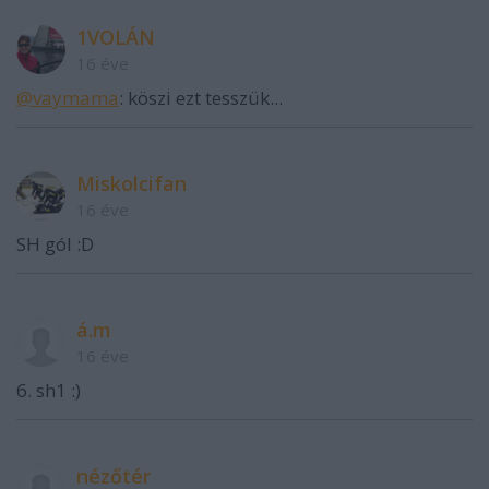
1VOLÁN
16 éve
@vaymama
: köszi ezt tesszük...
Miskolcifan
16 éve
SH gól :D
á.m
16 éve
6. sh1 :)
nézőtér