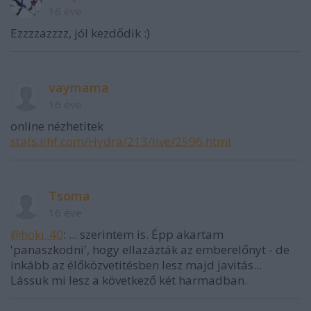
16 éve
Ezzzzazzzz, jól kezdődik :)
vaymama
16 éve
online nézhetitek
stats.iihf.com/Hydra/213/live/2596.html
Tsoma
16 éve
@hoki_40
: ... szerintem is. Épp akartam
'panaszkodni', hogy ellazázták az emberelőnyt - de
inkább az élőközvetitésben lesz majd javitás...
Lássuk mi lesz a következő két harmadban.