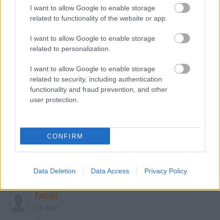
I want to allow Google to enable storage
5
related to functionality of the website or app.
I want to allow Google to enable storage
related to personalization.
Miskolcifan
16 éve
I want to allow Google to enable storage
Megzavartuk még apró gólokkal a litvánokat a
related to security, including authentication
harmad végére :D
functionality and fraud prevention, and other
user protection.
1VOLÁN
CONFIRM
16 éve
@Miskolcifan
: 20mp 2 gól.. nem rossz...
Data Deletion
Data Access
Privacy Policy
fabot
16 éve