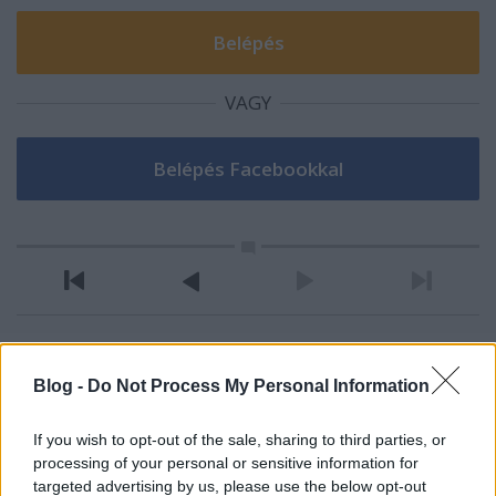
VAGY
Rothstein
Blog -
Do Not Process My Personal Information
16 éve
Nagyon kivancsi vagyok hogy mit tud elerni ez a
If you wish to opt-out of the sale, sharing to third parties, or
generacio. Tiszta ideg voltam mar tegnap.
processing of your personal or sensitive information for
Hajra sracok (es hajra Gyor is mellekesen)!
targeted advertising by us, please use the below opt-out