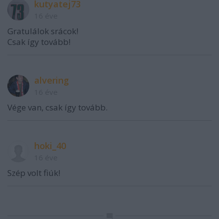
kutyatej73
16 éve
Gratulálok srácok!
Csak így tovább!
alvering
16 éve
Vége van, csak így tovább.
hoki_40
16 éve
Szép volt fiúk!