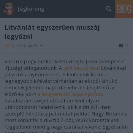
Jégkorong
Litvániát egyszerűen muszáj
legyőzni
Hblog
•
2010. április 11.
31
Vasárnap egy órakor kezdi világbajnoki szereplését
ifjúsági válogatottunk. A
zárt kapus vb-n
Litvániával
játsszuk a nyitómeccset. Ellenfeleink közül a
legnagyobb kihívást várhatóan az elitből kihulló
németek jelentik majd, de nehezen felejthető az
előző évi vb-n
a lengyelektől kapott pofon
.
Kazahsztán szovjet utódállamként olyan
utánpótlással rendelkezik, akik előtt KHL-ben
szereplő felnőttcsapat mutat példát. Nagy-Britannia
most került fel a divízió 2-ből, velük korosztálytól
függetlenül mindig nagy csatákat vívunk. Egyáltalán