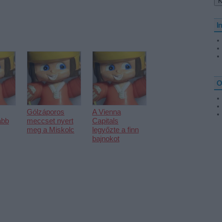
I
O
Gólzáporos
A Vienna
abb
meccset nyert
Capitals
meg a Miskolc
legyőzte a finn
bajnokot