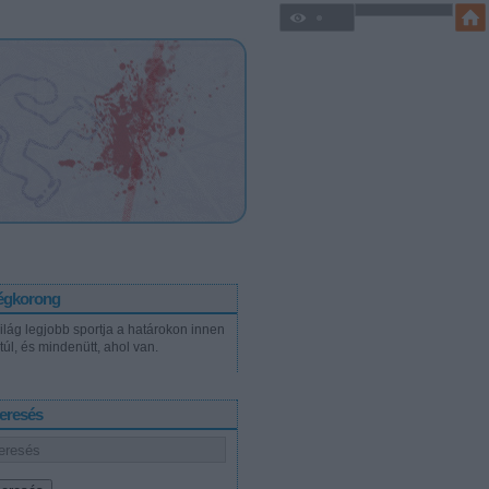
égkorong
világ legjobb sportja a határokon innen
túl, és mindenütt, ahol van.
eresés