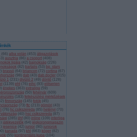
ímkék
l
(
66
)
alba volán
(
453
)
átigazolások
43
)
ausztria
(
86
)
a csoport
(
408
)
jnokok ligája
(
42
)
bajnokság
(
226
)
jnokságok
(
82
)
bartalis
(
53
)
bp. stars
2
)
brassó
(
64
)
briancon
(
72
)
cortina
(
67
)
ehország
(
98
)
dab
(
43
)
dab.docler
(
315
)
ízió 1
(
231
)
divízió 2
(
49
)
döntő
(
128
)
el
(
1139
)
eht
(
76
)
eihc
(
93
)
elitserien
9
)
énekes
(
363
)
extraliga
(
59
)
héroroszország
(
50
)
fehérvár
(
609
)
lkészülés
(
183
)
felkészülési mérkőzések
82
)
finnország
(
145
)
fotók
(
45
)
anciaország
(
73
)
ftc
(
213
)
gömöri
(
43
)
i
(
76
)
hc csíkszereda
(
85
)
hetényi
(
70
)
rvátország
(
40
)
hsc csíkszereda
(
87
)
úsági
(
285
)
iihf
(
80
)
inline
(
109
)
interliga
4
)
játékvezetők
(
64
)
jégkorongmagazin
1
)
jesenice
(
42
)
junior
(
90
)
juniorok
00
)
kanada
(
97
)
khl
(
663
)
kóger
(
82
)
lyök
(
55
)
kontinentális kupa
(
104
)