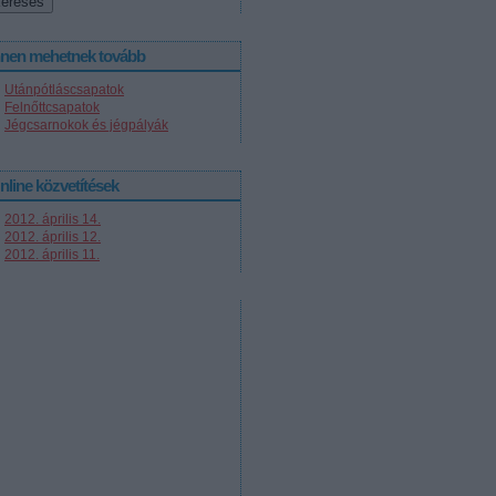
nnen mehetnek tovább
Utánpótláscsapatok
Felnőttcsapatok
Jégcsarnokok és jégpályák
nline közvetítések
2012. április 14.
2012. április 12.
2012. április 11.