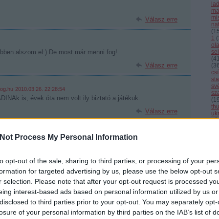
la
ma
mi
Válasz erre
nat
(
1
1
(
ol
ebben alszom el:) De most már menni fog!
se
(
4
Válasz erre
(
3
cs
st
sv
log.hu
2010.03.26. 22:28:54
sz
INAk is, évek óta nem volt ily biztató a játékuk.
(
1
th
Válasz erre
uk
vál
vb
vi
0
Not Process My Personal Information
Cí
ont!
to opt-out of the sale, sharing to third parties, or processing of your per
F
Válasz erre
formation for targeted advertising by us, please use the below opt-out s
r selection. Please note that after your opt-out request is processed y
:56
eing interest-based ads based on personal information utilized by us or
gnak a következő szezonra,erre a gerincre lehet építeni!
disclosed to third parties prior to your opt-out. You may separately opt-
losure of your personal information by third parties on the IAB’s list of
adi!!!