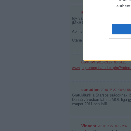
authenti
Bpstars
2010.03.27. 00:07:09
Így van. Köszönöm a Starsnak ezt 
(MK/OB1)!
Áprilisban vb! Hajrá magyarok!
Utána lehet előkészítenia a 2010-
869065
2010.03.27. 05:54:23
www.jegkorong.tv/index.php?video
canadien
2010.03.27. 06:54:58
Gratulálunk a Starsos srácoknak !
Dunaújvárosban látni a MOL liga 
csapat 2011-ben is!!!
Vincent
2010.03.27. 07:27:37