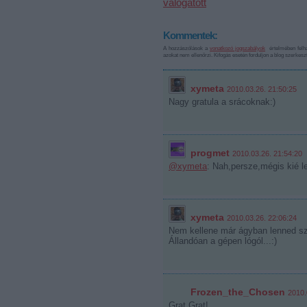
válogatott
Kommentek:
A hozzászólások a
vonatkozó jogszabályok
értelmében felha
azokat nem ellenőrzi. Kifogás esetén forduljon a blog szerkes
xymeta
2010.03.26. 21:50:25
Nagy gratula a srácoknak:)
progmet
2010.03.26. 21:54:20
@xymeta
: Nah,persze,mégis kié l
xymeta
2010.03.26. 22:06:24
Nem kellene már ágyban lenned sz
Állandóan a gépen lógól...:)
Frozen_the_Chosen
2010.
Grat Grat!