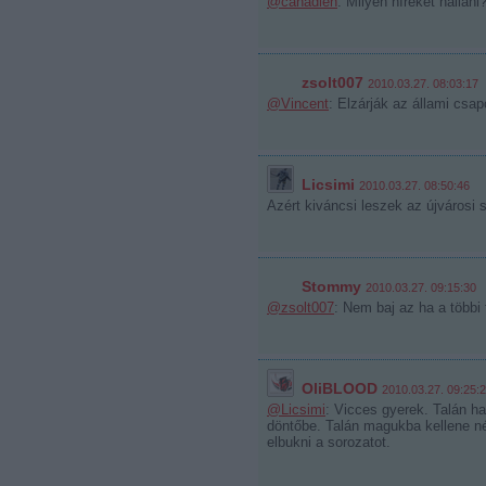
@canadien
: Milyen híreket hallani
zsolt007
2010.03.27. 08:03:17
@Vincent
: Elzárják az állami csap
Licsimi
2010.03.27. 08:50:46
Azért kiváncsi leszek az újvárosi
Stommy
2010.03.27. 09:15:30
@zsolt007
: Nem baj az ha a többi
OliBLOOD
2010.03.27. 09:25:
@Licsimi
: Vicces gyerek. Talán ha 
döntőbe. Talán magukba kellene né
elbukni a sorozatot.