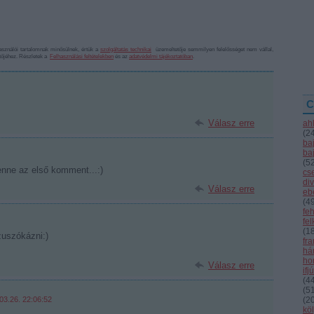
sználói tartalomnak minősülnek, értük a
szolgáltatás technikai
üzemeltetője semmilyen felelősséget nem vállal,
ztőjéhez. Részletek a
Felhasználási feltételekben
és az
adatvédelmi tájékoztatóban
.
C
Válasz erre
ah
(
2
ba
ba
(
5
enne az első komment...:)
cs
div
Válasz erre
eb
(
4
fe
fe
(
1
uszókázni:)
fr
hár
ho
Válasz erre
ifj
(
4
(
5
03.26. 22:06:52
(
2
kö