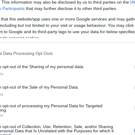
. This information may also be disclosed by us to third parties on the
IA
Válasz erre
Participants
that may further disclose it to other third parties.
E
 that this website/app uses one or more Google services and may gath
including but not limited to your visit or usage behaviour. You may click 
 to Google and its third-party tags to use your data for below specifi
letti szereplést!
ogle consent section.
be jutott, négybe jutott a FERENCVÁROS!
l Data Processing Opt Outs
Válasz erre
o opt-out of the Sharing of my personal data.
In
id=3420
o opt-out of the Sale of my Personal Data.
Válasz erre
In
kiszurkoló mindenségit!
2010.03.26. 23:20:25
to opt-out of processing my Personal Data for Targeted
ing.
In
Válasz erre
o opt-out of Collection, Use, Retention, Sale, and/or Sharing
ersonal Data that Is Unrelated with the Purposes for which it
lected.