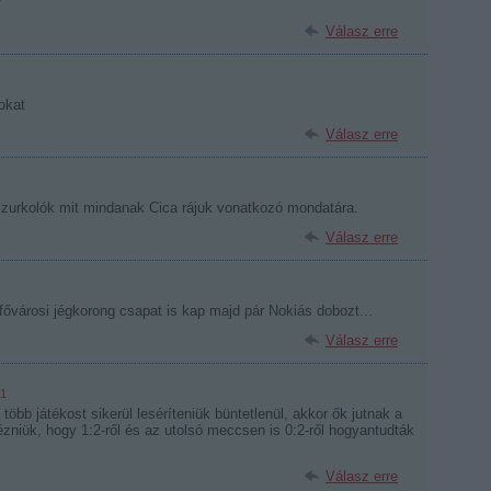
?
Válasz erre
okat
Válasz erre
 szurkolók mit mindanak Cica rájuk vonatkozó mondatára.
Válasz erre
 fővárosi jégkorong csapat is kap majd pár Nokiás dobozt...
Válasz erre
21
több játékost sikerül leséríteniük büntetlenül, akkor ők jutnak a
zniük, hogy 1:2-ről és az utolsó meccsen is 0:2-ről hogyantudták
Válasz erre