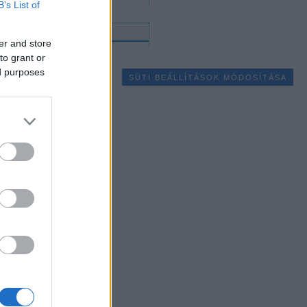
B’s List of
gyéb
er and store
to grant or
ed purposes
SÜTI BEÁLLÍTÁSOK MÓDOSÍTÁSA