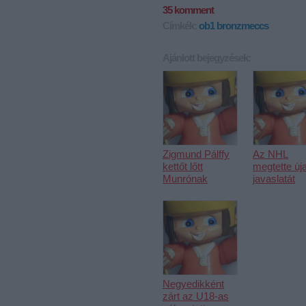
35
komment
Címkék:
ob1
bronzmeccs
Ajánlott bejegyzések:
Zigmund Pálffy
Az NHL
kettőt lőtt
megtette új
Munrónak
javaslatát
Negyedikként
zárt az U18-as