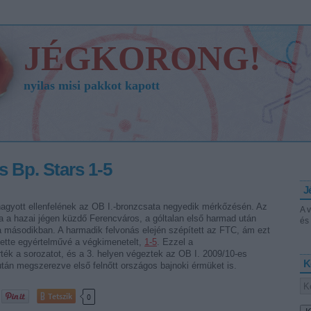
JÉGKORONG!
nyilas misi pakkot kapott
 Bp. Stars 1-5
J
agyott ellenfelének az OB I.-bronzcsata negyedik mérkőzésén. Az
A 
a a hazai jégen küzdő Ferencváros, a góltalan első harmad után
és 
a másodikban. A harmadik felvonás elején szépített az FTC, ám ezt
tette egyértelművé a végkimenetelt,
1-5
. Ezzel a
ék a sorozatot, és a 3. helyen végeztek az OB I. 2009/10-es
K
tán megszerezve első felnőtt országos bajnoki érmüket is.
Tetszik
0