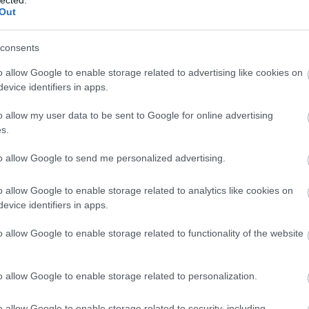
Out
vassátok szeretettel a fenti cikket, amely még tegnap íródott, de
s értelemszerűen még hiányzik!
özöl: Juhász Attila
I, IRÁNY LJUBLJANA JÖVŐRE PEDIG A FELVIDÉK!
consents
Válasz erre
o allow Google to enable storage related to advertising like cookies on
evice identifiers in apps.
dai is remélem, hogy maradni fog.
o allow my user data to be sent to Google for online advertising
s.
ak!
to allow Google to send me personalized advertising.
Válasz erre
o allow Google to enable storage related to analytics like cookies on
9
evice identifiers in apps.
o allow Google to enable storage related to functionality of the website
 fogott, amit tudott, sőt emberfeletti védései is voltak.
lletve a "mindenki-az-én-vendégem-hejj!" :)
o allow Google to enable storage related to personalization.
 jégkorong.tv-nek az áldozatos munkát!
Válasz erre
o allow Google to enable storage related to security, including