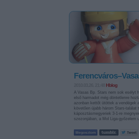
Ferencváros–Vasas
2010.03.26. 21:48
Hblog
A Vasas Bp. Stars nem sok esélyt h
első harmadot még döntetlenre hozt
azonban kettőt ütöttek a vendégek 
követően újabb három Stars-találat 
káposztásmegyeriek 3-1-re megnyert
szezonjában, a Mol Liga-győzelem u