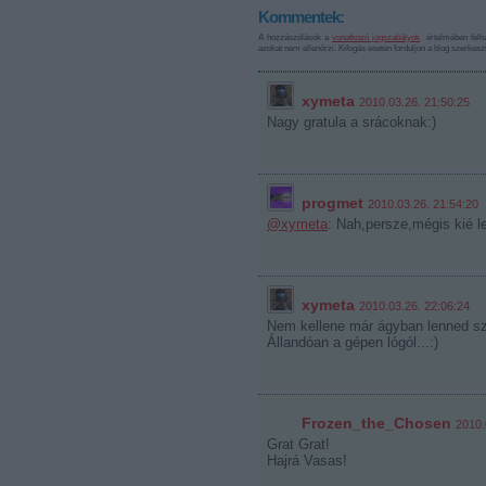
Kommentek:
A hozzászólások a
vonatkozó jogszabályok
értelmében felha
azokat nem ellenőrzi. Kifogás esetén forduljon a blog szerkes
xymeta
2010.03.26. 21:50:25
Nagy gratula a srácoknak:)
progmet
2010.03.26. 21:54:20
@xymeta
: Nah,persze,mégis kié l
xymeta
2010.03.26. 22:06:24
Nem kellene már ágyban lenned sz
Állandóan a gépen lógól...:)
Frozen_the_Chosen
2010.
Grat Grat!
Hajrá Vasas!