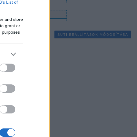
B’s List of
gyéb
er and store
to grant or
ed purposes
SÜTI BEÁLLÍTÁSOK MÓDOSÍTÁSA