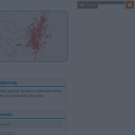
égkorong
világ legjobb sportja a határokon innen
túl, és mindenütt, ahol van.
eresés