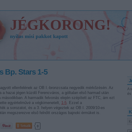
JÉGKORONG!
nyilas misi pakkot kapott
 Bp. Stars 1-5
J
agyott ellenfelének az OB I.-bronzcsata negyedik mérkőzésén. Az
A 
a a hazai jégen küzdő Ferencváros, a góltalan első harmad után
és 
a másodikban. A harmadik felvonás elején szépített az FTC, ám ezt
tette egyértelművé a végkimenetelt,
1-5
. Ezzel a
ék a sorozatot, és a 3. helyen végeztek az OB I. 2009/10-es
K
tán megszerezve első felnőtt országos bajnoki érmüket is.
Tetszik
0