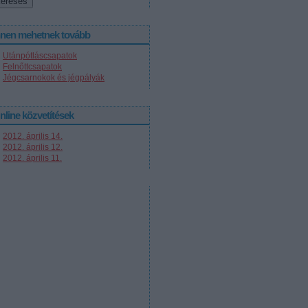
nnen mehetnek tovább
Utánpótláscsapatok
Felnőttcsapatok
Jégcsarnokok és jégpályák
nline közvetítések
2012. április 14.
2012. április 12.
2012. április 11.