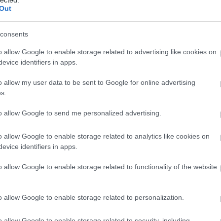
özöl: Juhász Attila
Out
I, IRÁNY LJUBLJANA JÖVŐRE PEDIG A FELVIDÉK!
Válasz erre
consents
o allow Google to enable storage related to advertising like cookies on
dai is remélem, hogy maradni fog.
evice identifiers in apps.
ak!
o allow my user data to be sent to Google for online advertising
s.
Válasz erre
to allow Google to send me personalized advertising.
9
o allow Google to enable storage related to analytics like cookies on
evice identifiers in apps.
 fogott, amit tudott, sőt emberfeletti védései is voltak.
o allow Google to enable storage related to functionality of the website
lletve a "mindenki-az-én-vendégem-hejj!" :)
 jégkorong.tv-nek az áldozatos munkát!
o allow Google to enable storage related to personalization.
Válasz erre
o allow Google to enable storage related to security, including