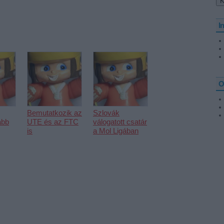
I
O
Bemutatkozik az
Szlovák
abb
UTE és az FTC
válogatott csatár
is
a Mol Ligában