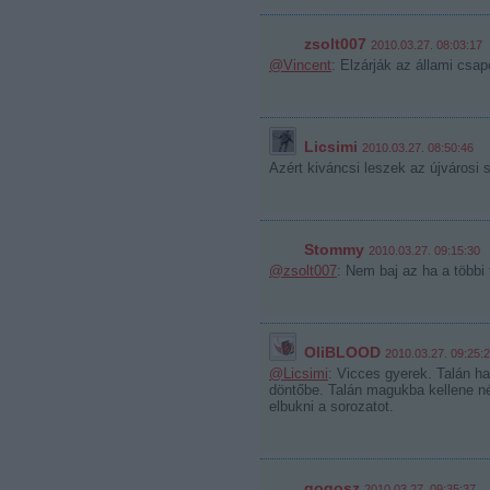
zsolt007
2010.03.27. 08:03:17
@Vincent
: Elzárják az állami csap
Licsimi
2010.03.27. 08:50:46
Azért kiváncsi leszek az újvárosi
Stommy
2010.03.27. 09:15:30
@zsolt007
: Nem baj az ha a többi
OliBLOOD
2010.03.27. 09:25:
@Licsimi
: Vicces gyerek. Talán ha 
döntőbe. Talán magukba kellene né
elbukni a sorozatot.
gogosz
2010.03.27. 09:35:37