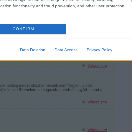
cation functionality and fraud prevention, and other user protection.
a szép évet! Gratula az FTC-nek is az újbóli négybe kerüléshez
CONFIRM
2011-es szezont!
Válasz erre
Data Deletion
Data Access
Privacy Policy
_id=100326fv
Válasz erre
Sok boldog percet okoztak nekünk idén!Nagyon jó volt
győzelmüket!Remélem nem igazak a hírek és együtt marad a
Válasz erre
?
Válasz erre