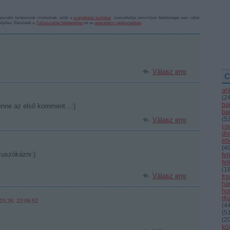
sználói tartalomnak minősülnek, értük a
szolgáltatás technikai
üzemeltetője semmilyen felelősséget nem vállal,
ztőjéhez. Részletek a
Felhasználási feltételekben
és az
adatvédelmi tájékoztatóban
.
Válasz erre
C
ah
(
2
ba
enne az első komment...:)
ba
(
5
Válasz erre
cs
div
eb
(
4
uszókázni:)
fe
fe
(
1
Válasz erre
fr
hár
ho
ifj
03.26. 22:06:52
(
4
(
5
(
2
kö