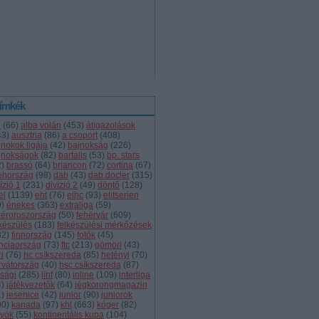
ímkék
l
(
66
)
alba volán
(
453
)
átigazolások
43
)
ausztria
(
86
)
a csoport
(
408
)
jnokok ligája
(
42
)
bajnokság
(
226
)
jnokságok
(
82
)
bartalis
(
53
)
bp. stars
2
)
brassó
(
64
)
briancon
(
72
)
cortina
(
67
)
ehország
(
98
)
dab
(
43
)
dab.docler
(
315
)
ízió 1
(
231
)
divízió 2
(
49
)
döntő
(
128
)
el
(
1139
)
eht
(
76
)
eihc
(
93
)
elitserien
9
)
énekes
(
363
)
extraliga
(
59
)
héroroszország
(
50
)
fehérvár
(
609
)
lkészülés
(
183
)
felkészülési mérkőzések
82
)
finnország
(
145
)
fotók
(
45
)
anciaország
(
73
)
ftc
(
213
)
gömöri
(
43
)
i
(
76
)
hc csíkszereda
(
85
)
hetényi
(
70
)
rvátország
(
40
)
hsc csíkszereda
(
87
)
úsági
(
285
)
iihf
(
80
)
inline
(
109
)
interliga
4
)
játékvezetők
(
64
)
jégkorongmagazin
1
)
jesenice
(
42
)
junior
(
90
)
juniorok
00
)
kanada
(
97
)
khl
(
663
)
kóger
(
82
)
lyök
(
55
)
kontinentális kupa
(
104
)