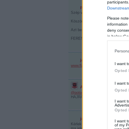
participants
potocsi
2010.03.26. 22:51:32
Downstream 
Szép volt fiúk!
Please note
Köszönjük a bravúros, várakozás fe
information 
Azt beszéli az egész város, négy
deny consent
in below Go
FERENCVÁROS MINDÖRÖKKÉ!
Persona
jabka
2010.03.26. 23:14:29
I want t
www.flagmagazin.hu/?a=cikk&cikk
Opted 
I want t
Azt az elkényeztetett ho
Opted 
@potocsi
: csatlakozom!
HAJRA FRADI!
I want 
Advertis
Opted 
jabka
2010.03.26. 23:20:29
I want t
Kérlek benneteket fogadjátok és ol
of my P
ma jelent meg így a pénteki mecc
was col