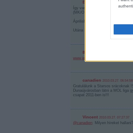
Bpstars
2010.03.27. 00:07:09
authenti
Így van. Köszönöm a Starsnak ezt 
(MK/OB1)!
Áprilisban vb! Hajrá magyarok!
Utána lehet előkészítenia a 2010-
869065
2010.03.27. 05:54:23
www.jegkorong.tv/index.php?video
canadien
2010.03.27. 06:54:58
Gratulálunk a Starsos srácoknak !
Dunaújvárosban látni a MOL liga 
csapat 2011-ben is!!!
Vincent
2010.03.27. 07:27:37
@canadien
: Milyen híreket hallani