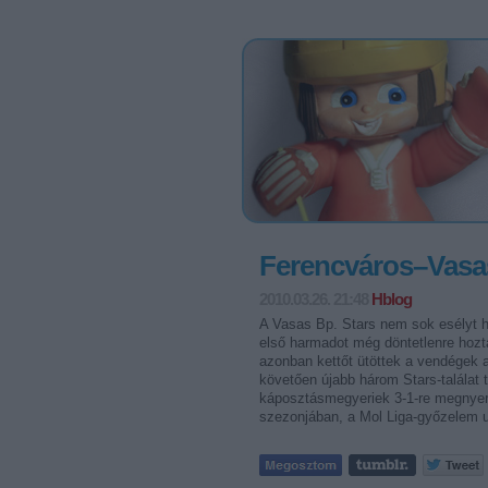
Ferencváros–Vasas
2010.03.26. 21:48
Hblog
A Vasas Bp. Stars nem sok esélyt h
első harmadot még döntetlenre hozt
azonban kettőt ütöttek a vendégek 
követően újabb három Stars-találat 
káposztásmegyeriek 3-1-re megnyert
szezonjában, a Mol Liga-győzelem u