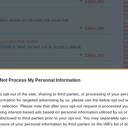
Válasz erre
la
ma
mi
nat
(
1
ebben alszom el:) De most már menni fog!
1
(
ol
Válasz erre
se
(
4
(
3
log.hu
2010.03.26. 22:28:54
cs
st
INAk is, évek óta nem volt ily biztató a játékuk.
sv
sz
Válasz erre
(
1
th
uk
0
vál
ont!
vb
vi
Not Process My Personal Information
Cí
Válasz erre
to opt-out of the sale, sharing to third parties, or processing of your per
F
formation for targeted advertising by us, please use the below opt-out s
:56
gnak a következő szezonra,erre a gerincre lehet építeni!
r selection. Please note that after your opt-out request is processed y
eing interest-based ads based on personal information utilized by us or
adi!!!
disclosed to third parties prior to your opt-out. You may separately opt-
Válasz erre
losure of your personal information by third parties on the IAB’s list of