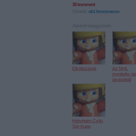
35
komment
Címkék:
ob1
bronzmeccs
Ajánlott bejegyzések:
Elköltöztünk
Az NHL
megtette új
javaslatát
Hétvégén Csíki
Sör-kupa