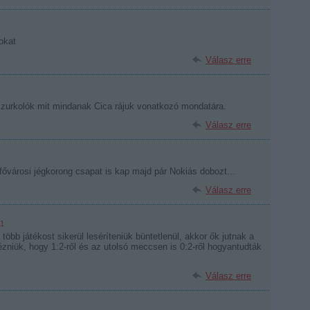
okat
Válasz erre
 szurkolók mit mindanak Cica rájuk vonatkozó mondatára.
Válasz erre
 fővárosi jégkorong csapat is kap majd pár Nokiás dobozt...
Válasz erre
21
több játékost sikerül leséríteniük büntetlenül, akkor ők jutnak a
zniük, hogy 1:2-ről és az utolsó meccsen is 0:2-ről hogyantudták
Válasz erre