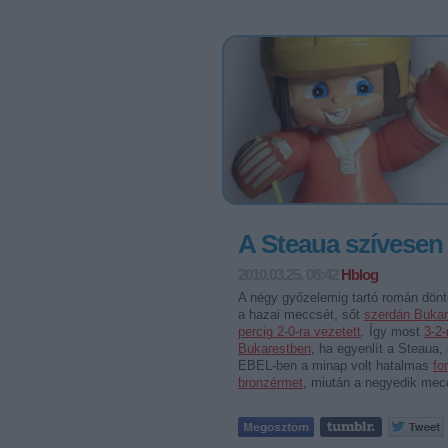
A Steaua szívesen
2010.03.25. 08:42
Hblog
A négy győzelemig tartó román dön
a hazai meccsét, sőt
szerdán Bukar
percig 2-0-ra vezetett
. Így most
3-2-
Bukarestben
, ha egyenlít a Steaua,
EBEL-ben a minap volt hatalmas
fo
bronzérmet
, miután a negyedik mec