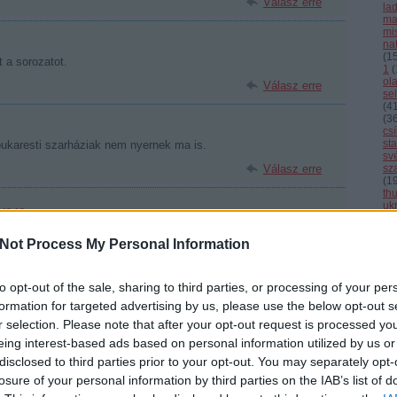
Válasz erre
la
ma
mi
nat
(
1
 a sorozatot.
1
(
ol
Válasz erre
se
(
4
(
3
cs
st
ukaresti szarháziak nem nyernek ma is.
sv
Válasz erre
sz
(
1
th
uk
:49:19
vál
kellett volna lezárnunk.
vb
Not Process My Personal Information
vi
Válasz erre
Cí
to opt-out of the sale, sharing to third parties, or processing of your per
F
formation for targeted advertising by us, please use the below opt-out s
ajnos elszalasztottuk. Ket sorral vert minket a steu...
r selection. Please note that after your opt-out request is processed y
Válasz erre
eing interest-based ads based on personal information utilized by us or
disclosed to third parties prior to your opt-out. You may separately opt-
losure of your personal information by third parties on the IAB’s list of
rangers blakwings nyerjen :-)))