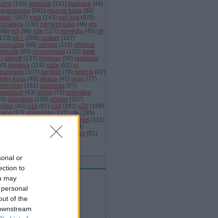
dányi
(
105
)
légiósok
(
131
)
ljubljana
(
46
)
gyarország
(
561
)
magyar kupa
(
80
)
skolc
(
187
)
mjsz
(
143
)
mol liga
(
975
)
ionalliga
(
132
)
németország
(
46
)
nhl
598
)
női
(
96
)
nők
(
127
)
norvégia
(
45
)
ob
173
)
ob i.
(
206
)
ocskay
(
107
)
aszország
(
68
)
olimpia
(
119
)
olimpiai
lejtezők
(
85
)
oroszország
(
132
)
pakk
1
)
playoff
(
137
)
primeau
(
55
)
rájátszás
60
)
románia
(
119
)
sator
(
53
)
sc
íkszereda
(
107
)
serdülő
(
78
)
sport tv
(
42
)
anley kupa
(
40
)
steaua
(
41
)
svájc
(
77
)
édország
(
161
)
szavazás
(
57
)
avazások
(
43
)
szélig
(
75
)
szlovákia
93
)
szlovénia
(
105
)
szuper
(
107
)
urston
(
43
)
u16
(
61
)
u18
(
291
)
u20
(
168
)
rajna
(
57
)
utánpótlás
(
122
)
ute
(
185
)
ogatott
(
984
)
vasas
(
53
)
vas jános
(
111
)
(
1471
)
videó
(
148
)
videók
(
494
)
lágbajnokság
(
107
)
winter classic
(
51
)
mkefelhő
sonal or
eedek
ection to
RSS 2.0
ou may
bejegyzések
,
kommentek
 personal
Atom
out of the
bejegyzések
,
kommentek
 downstream