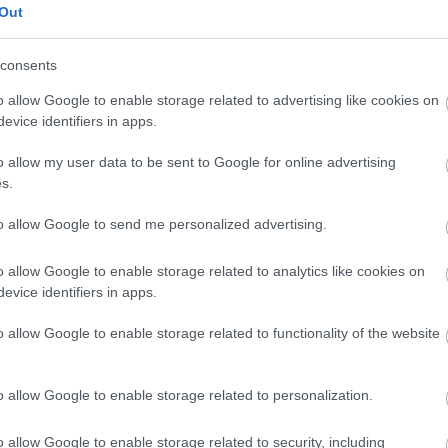
Out
kiszurkoló mindenségit!
2010.03.25. 15:52:24
consents
Válasz erre
o allow Google to enable storage related to advertising like cookies on
evice identifiers in apps.
kuldeni ami mukodik is online ?
o allow my user data to be sent to Google for online advertising
s.
Válasz erre
to allow Google to send me personalized advertising.
o allow Google to enable storage related to analytics like cookies on
Válasz erre
evice identifiers in apps.
0
o allow Google to enable storage related to functionality of the website
Válasz erre
o allow Google to enable storage related to personalization.
o allow Google to enable storage related to security, including