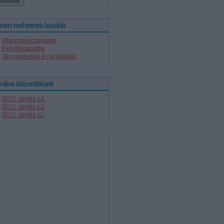
nnen mehetnek tovább
Utánpótláscsapatok
Felnőttcsapatok
Jégcsarnokok és jégpályák
nline közvetítések
2012. április 14.
2012. április 12.
2012. április 11.