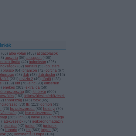
ímkék
l
(
66
)
alba volán
(
453
)
átigazolások
43
)
ausztria
(
86
)
a csoport
(
408
)
jnokok ligája
(
42
)
bajnokság
(
226
)
jnokságok
(
82
)
bartalis
(
53
)
bp. stars
2
)
brassó
(
64
)
briancon
(
72
)
cortina
(
67
)
ehország
(
98
)
dab
(
43
)
dab.docler
(
315
)
ízió 1
(
231
)
divízió 2
(
49
)
döntő
(
128
)
el
(
1139
)
eht
(
76
)
eihc
(
93
)
elitserien
9
)
énekes
(
363
)
extraliga
(
59
)
héroroszország
(
50
)
fehérvár
(
609
)
lkészülés
(
183
)
felkészülési mérkőzések
82
)
finnország
(
145
)
fotók
(
45
)
anciaország
(
73
)
ftc
(
213
)
gömöri
(
43
)
i
(
76
)
hc csíkszereda
(
85
)
hetényi
(
70
)
rvátország
(
40
)
hsc csíkszereda
(
87
)
úsági
(
285
)
iihf
(
80
)
inline
(
109
)
interliga
4
)
játékvezetők
(
64
)
jégkorongmagazin
1
)
jesenice
(
42
)
junior
(
90
)
juniorok
00
)
kanada
(
97
)
khl
(
663
)
kóger
(
82
)
lyök
(
55
)
kontinentális kupa
(
104
)