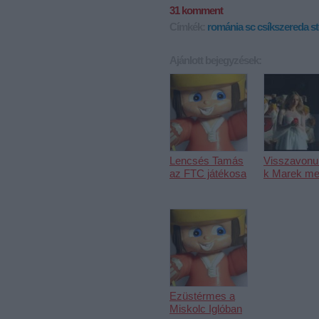
31
komment
Címkék:
románia
sc csíkszereda
s
Ajánlott bejegyzések:
Lencsés Tamás
Visszavonul
az FTC játékosa
k Marek me
Ezüstérmes a
Miskolc Iglóban