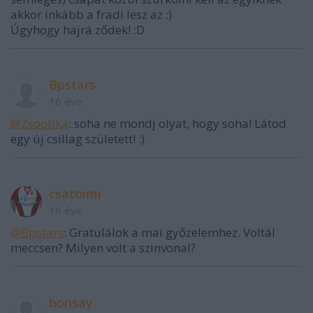
akkor inkább a fradi lesz az :)
Úgyhogy hajrá ződek! :D
Bpstars
16 éve
@Zsootika
: soha ne mondj olyat, hogy soha! Látod
egy új csillag született! :)
csatoimi
16 éve
@Bpstars
: Gratulálok a mai győzelemhez. Voltál
meccsen? Milyen volt a szinvonal?
bonsay