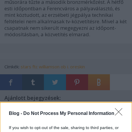
műsorára tűzte a második bronzmérkőzést. A hétfő
esti időpontban a Ferencváros a pályaválasztó, és
mint köztudott, az erzsébeti jégpálya technikai
feltételei nem alkalmasak tv-közvetítésre. Mivel a két
csapatnak nem sikerült megegyezni az időpont-
módosításban, a közvetítés elmarad.
Címkék:
stars
ftc
williamson
ob i.
oreskin
Ajánlott bejegyzések:
Blog -
Do Not Process My Personal Information
Kiütéses dunaújvárosi vereség
If you wish to opt-out of the sale, sharing to third parties, or