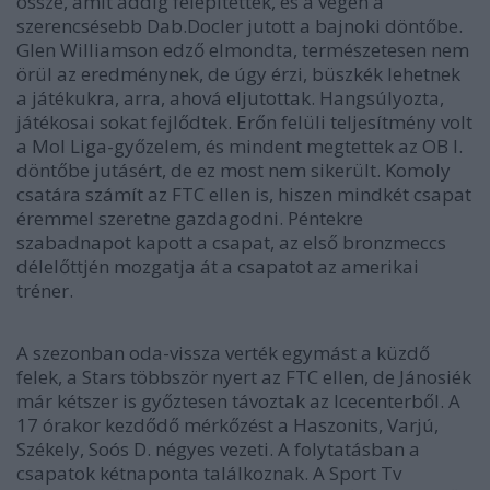
össze, amit addig felépítettek, és a végén a
szerencsésebb Dab.Docler jutott a bajnoki döntőbe.
Glen Williamson edző elmondta, természetesen nem
örül az eredménynek, de úgy érzi, büszkék lehetnek
a játékukra, arra, ahová eljutottak. Hangsúlyozta,
játékosai sokat fejlődtek. Erőn felüli teljesítmény volt
a Mol Liga-győzelem, és mindent megtettek az OB I.
döntőbe jutásért, de ez most nem sikerült. Komoly
csatára számít az FTC ellen is, hiszen mindkét csapat
éremmel szeretne gazdagodni. Péntekre
szabadnapot kapott a csapat, az első bronzmeccs
délelőttjén mozgatja át a csapatot az amerikai
tréner.
A szezonban oda-vissza verték egymást a küzdő
felek, a Stars többször nyert az FTC ellen, de Jánosiék
már kétszer is győztesen távoztak az Icecenterből. A
17 órakor kezdődő mérkőzést a Haszonits, Varjú,
Székely, Soós D. négyes vezeti. A folytatásban a
csapatok kétnaponta találkoznak. A Sport Tv