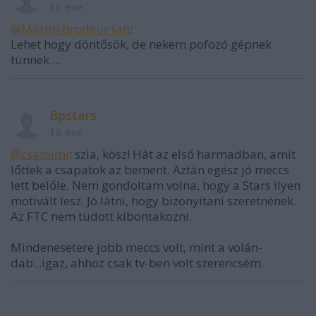
16 éve
@Martin Brodeur fan
:
Lehet hogy döntősök, de nekem pofozó gépnek
tünnek....
Bpstars
16 éve
@csatoimi
: szia, kösz! Hát az első harmadban, amit
lőttek a csapatok az bement. Aztán egész jó meccs
lett belőle. Nem gondoltam volna, hogy a Stars ilyen
motivált lesz. Jó látni, hogy bizonyítani szeretnének.
Az FTC nem tudott kibontakozni.
Mindenesetere jobb meccs volt, mint a volán-
dab...igaz, ahhoz csak tv-ben volt szerencsém.