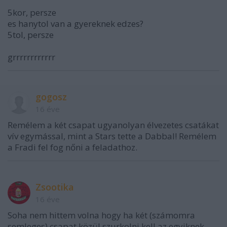
5kor, persze
es hanytol van a gyereknek edzes?
5tol, persze
grrrrrrrrrrrr
gogosz
16 éve
Remélem a két csapat ugyanolyan élvezetes csatákat
vív egymással, mint a Stars tette a Dabbal! Remélem
a Fradi fel fog nőni a feladathoz.
Zsootika
16 éve
Soha nem hittem volna hogy ha két (számomra
semleges) csapat közül szurkolni kell az egyiknek