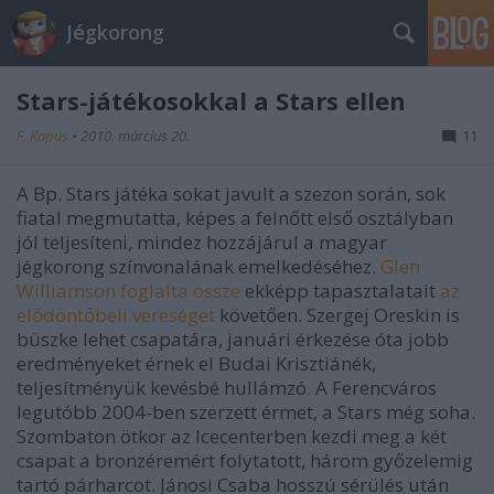
Jégkorong
Stars-játékosokkal a Stars ellen
F. Kapus
•
2010. március 20.
11
A Bp. Stars játéka sokat javult a szezon során, sok
fiatal megmutatta, képes a felnőtt első osztályban
jól teljesíteni, mindez hozzájárul a magyar
jégkorong színvonalának emelkedéséhez.
Glen
Williamson foglalta össze
ekképp tapasztalatait
az
elődöntőbeli vereséget
követően. Szergej Oreskin is
büszke lehet csapatára, januári érkezése óta jobb
eredményeket érnek el Budai Krisztiánék,
teljesítményük kevésbé hullámzó. A Ferencváros
legutóbb 2004-ben szerzett érmet, a Stars még soha.
Szombaton ötkor az Icecenterben kezdi meg a két
csapat a bronzéremért folytatott, három győzelemig
tartó párharcot. Jánosi Csaba hosszú sérülés után