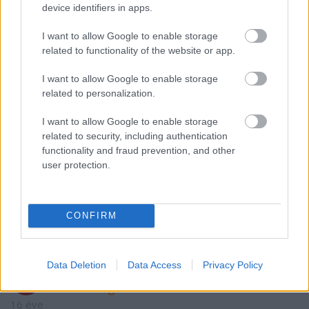
device identifiers in apps.
Hulljanak a csillagok! Hajrá Fradi!
I want to allow Google to enable storage
related to functionality of the website or app.
Megfigyelő Szemek
I want to allow Google to enable storage
16 éve
related to personalization.
@freddi
:
I want to allow Google to enable storage
Hulljanak a Sasok! Hajrá Sör!
related to security, including authentication
functionality and fraud prevention, and other
user protection.
Martin Brodeur fan
16 éve
Az acélbikák meg döntősök !!!!!!!!!!!!!!!!!!!!!!!!!
CONFIRM
Data Deletion
Data Access
Privacy Policy
Azt az elkényeztetett hokiszurkoló
mindenségit!
16 éve