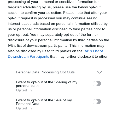
processing of your personal or sensitive information for
targeted advertising by us, please use the below opt-out
section to confirm your selection. Please note that after your
Érsekújváron tesztel a Dab.Docler
opt-out request is processed you may continue seeing
interest-based ads based on personal information utilized by
us or personal information disclosed to third parties prior to
your opt-out. You may separately opt-out of the further
disclosure of your personal information by third parties on the
Gólzáporos meccset nyert meg a Miskolc
IAB’s list of downstream participants. This information may
also be disclosed by us to third parties on the
IAB’s List of
Downstream Participants
that may further disclose it to other
third parties.
Negyedikként zárt az U18-as válogatott
Please note that this website/app uses one or more Google
Personal Data Processing Opt Outs
services and may gather and store information including but
not limited to your visit or usage behaviour. You may click to
I want to opt-out of the Sharing of my
personal data.
grant or deny consent to Google and its third-party tags to
Opted In
use your data for below specified purposes in below Google
Megint nyert a Vienna
consent section.
I want to opt-out of the Sale of my
Personal Data.
Opted In