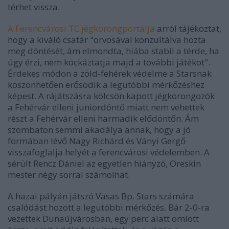
térhet vissza.
A Ferencvárosi TC jégkorongportálja
arról tájékoztat,
hogy a kiváló csatár "orvosával konzultálva hozta
meg döntését, ám elmondta, hiába stabil a térde, ha
úgy érzi, nem kockáztatja majd a további játékot".
Érdekes módon a zöld-fehérek védelme a Starsnak
köszönhetően erősödik a legutóbbi mérkőzéshez
képest. A rájátszásra kölcsön kapott jégkorongozók
a Fehérvár elleni juniordöntő miatt nem vehettek
részt a Fehérvár elleni harmadik elődöntőn. Ám
szombaton semmi akadálya annak, hogy a jó
formában lévő Nagy Richárd és Ványi Gergő
visszafoglalja helyét a ferencvárosi védelemben. A
sérült Rencz Dániel az egyetlen hiányzó, Oreskin
mester négy sorral számolhat.
A hazai pályán játszó Vasas Bp. Stars számára
csalódást hozott a legutóbbi mérkőzés. Bár 2-0-ra
vezettek Dunaújvárosban, egy perc alatt omlott