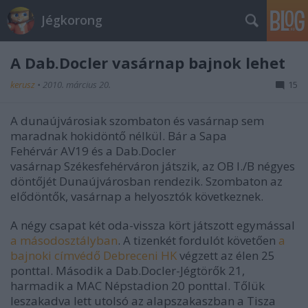
Jégkorong
A Dab.Docler vasárnap bajnok lehet
kerusz
•
2010. március 20.
15
A dunaújvárosiak szombaton és vasárnap sem
maradnak hokidöntő nélkül. Bár a Sapa
Fehérvár AV19 és a Dab.Docler
vasárnap Székesfehérváron játszik, az OB I./B négyes
döntőjét Dunaújvárosban rendezik. Szombaton az
elődöntők, vasárnap a helyosztók következnek.
A négy csapat két oda-vissza kört játszott egymással
a másodosztályban
. A tizenkét fordulót követően
a
bajnoki címvédő Debreceni HK
végzett az élen 25
ponttal. Második a Dab.Docler-Jégtörők 21,
harmadik a MAC Népstadion 20 ponttal. Tőlük
leszakadva lett utolsó az alapszakaszban a Tisza