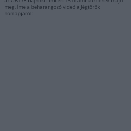
az OB I./B bajnoki címéért 15 órától küzdenek majd
meg. Íme a beharangozó videó a Jégtörők
honlapjáról: