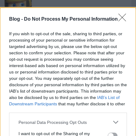
Kiütéses dunaújvárosi vereség
Blog -
Do Not Process My Personal Information
If you wish to opt-out of the sale, sharing to third parties, or
processing of your personal or sensitive information for
Hétvégén belekezd a Fehérvár junior
targeted advertising by us, please use the below opt-out
section to confirm your selection. Please note that after your
opt-out request is processed you may continue seeing
interest-based ads based on personal information utilized by
us or personal information disclosed to third parties prior to
Érsekújváron tesztel a Dab.Docler
your opt-out. You may separately opt-out of the further
disclosure of your personal information by third parties on the
IAB’s list of downstream participants. This information may
also be disclosed by us to third parties on the
IAB’s List of
Downstream Participants
that may further disclose it to other
Szólj hozzá!
third parties.
A hozzászóláshoz be kell lépned!
Please note that this website/app uses one or more Google
Personal Data Processing Opt Outs
services and may gather and store information including but
not limited to your visit or usage behaviour. You may click to
I want to opt-out of the Sharing of my