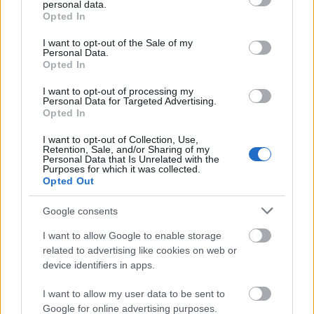
personal data.
grant or deny consent to Google and its third-party tags to
Opted In
use your data for below specified purposes in below Google
consent section.
I want to opt-out of the Sale of my
Personal Data.
Opted In
I want to opt-out of processing my
Personal Data for Targeted Advertising.
VAGY
Opted In
I want to opt-out of Collection, Use,
Retention, Sale, and/or Sharing of my
Personal Data that Is Unrelated with the
Purposes for which it was collected.
Opted Out
hokikori
Google consents
16 éve
I want to allow Google to enable storage
Debrecen:"ráadásul minden magyar hokirajongó
related to advertising like cookies on web or
várja, hogy hároméves ígéretük valósággá váljon, és
device identifiers in apps.
2011-től csatlakozzanak az első osztályú klubok
táborához." Tekintettel arra, hogy az ígéretek nem
I want to allow my user data to be sent to
kis részben a saját nevelésű játékosok
Google for online advertising purposes.