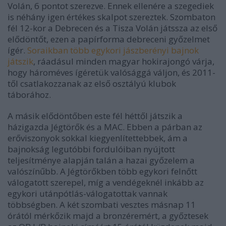
Volán, 6 pontot szerezve. Ennek ellenére a szegediek
is néhány igen értékes skalpot szereztek. Szombaton
fél 12-kor a Debrecen és a Tisza Volán játssza az első
elődöntőt, ezen a papírforma debreceni győzelmet
ígér.
Soraikban több egykori jászberényi bajnok
játszik
, ráadásul minden magyar hokirajongó várja,
hogy hároméves ígéretük valósággá váljon, és 2011-
től csatlakozzanak az első osztályú klubok
táborához.
A másik elődöntőben este fél héttől játszik a
házigazda Jégtörők és a MAC. Ebben a párban az
erőviszonyok sokkal kiegyenlítettebbek, ám a
bajnokság legutóbbi fordulóiban nyújtott
teljesítménye alapján talán a hazai győzelem a
valószínűbb. A Jégtörőkben több egykori felnőtt
válogatott szerepel, míg a vendégeknél inkább az
egykori utánpótlás-válogatottak vannak
többségben. A két szombati vesztes másnap 11
órától mérkőzik majd a bronzéremért, a győztesek