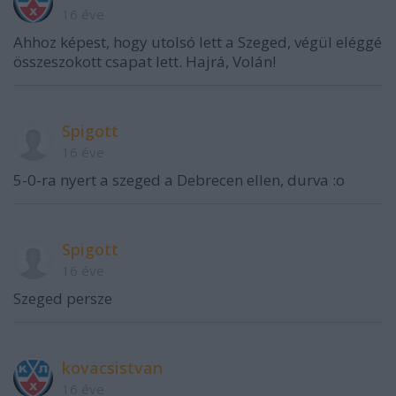
16 éve
Ahhoz képest, hogy utolsó lett a Szeged, végül eléggé
összeszokott csapat lett. Hajrá, Volán!
Spigott
16 éve
5-0-ra nyert a szeged a Debrecen ellen, durva :o
Spigott
16 éve
Szeged persze
kovacsistvan
16 éve