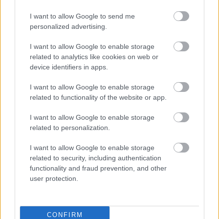
szerepeltetéséről szóltak, talán érdemes lenne az
ősszel induló szezonban a juniorok között kipróbálni
I want to allow Google to send me
a rá egy évre a felnőttek között bevetni kívánt
personalized advertising.
fiatalokat!!!
I want to allow Google to enable storage
related to analytics like cookies on web or
device identifiers in apps.
kerusz
16 éve
I want to allow Google to enable storage
related to functionality of the website or app.
@hokikori
: csak legyen jövőre is juniorbajnokság...
I want to allow Google to enable storage
related to personalization.
HSC77
I want to allow Google to enable storage
16 éve
related to security, including authentication
A Sport Club is vasarnap bajnok lehet es az is lessz:)
functionality and fraud prevention, and other
user protection.
Sziszó Csíxeredából
CONFIRM
16 éve