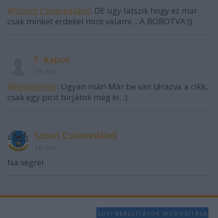
@Sziszó Csíxeredából
: DE ugy latszik hogy ez mar
csak minket erdekel mint valami....A BOROTVA:))
F. Kapus
16 éve
@Kékfehérke
: Ugyan már! Már be van tárazva a cikk,
csak egy picit bírjátok még ki. :)
Sziszó Csíxeredából
16 éve
Na végre!
SÜTI BEÁLLÍTÁSOK MÓDOSÍTÁSA