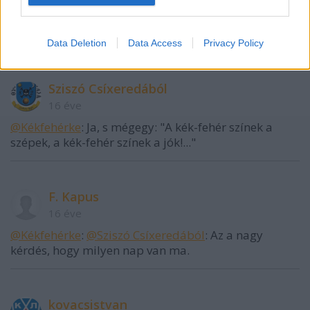
@Kékfehérke
: Nagyon igen, és bizony illett volna
erről is egy cikket írni. Akinek az inge, vegye magára!
Data Deletion
Data Access
Privacy Policy
Sziszó Csíxeredából
16 éve
@Kékfehérke
: Ja, s mégegy: "A kék-fehér színek a
szépek, a kék-fehér színek a jók!..."
F. Kapus
16 éve
@Kékfehérke
:
@Sziszó Csíxeredából
: Az a nagy
kérdés, hogy milyen nap van ma.
kovacsistvan