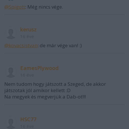
@Spigott
: Még nincs vége.
kerusz
16 éve
@kovacsistvan
: de már vége van! :)
EamesPlywood
16 éve
Nem tudom hogy játszott a Szeged, de akkor
játszotak jól amikor kellett :D
Na megyek és megverjük a Dab-ot!!!
HSC77
16 éve