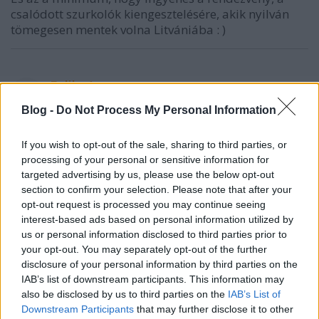
csalódott szurkolók kiengesztelésére, akik nyilván
tömegesen mentek volna Litvániába : )
Fulike1
16 éve
Blog -
Do Not Process My Personal Information
Nagkirály, megint pihenhetnek a fiúk :) aztán a nagy
pihenésnek idénre is meg lett az eredménye a DAB-
If you wish to opt-out of the sale, sharing to third parties, or
nál is, lassan már a szupermini is megveri...:D
processing of your personal or sensitive information for
targeted advertising by us, please use the below opt-out
section to confirm your selection. Please note that after your
opt-out request is processed you may continue seeing
Gabberboy
interest-based ads based on personal information utilized by
16 éve
us or personal information disclosed to third parties prior to
Lehet még akcióznak valami a Szövetségben, ki
your opt-out. You may separately opt-out of the further
disclosure of your personal information by third parties on the
tudja.
IAB’s list of downstream participants. This information may
also be disclosed by us to third parties on the
IAB’s List of
Downstream Participants
that may further disclose it to other