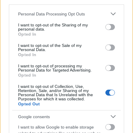
ifjvit
third parties.
16 éve
Please note that this website/app uses one or more Google
Personal Data Processing Opt Outs
Elmennek ám oda ahová gondolom!!! Még jó, hogy
services and may gather and store information including but
legalább "időben" szóltak, így lehet mást szervezni. :(
not limited to your visit or usage behaviour. You may click to
I want to opt-out of the Sharing of my
personal data.
Remélem a továbbiakban nem állunk szóba az ilyen
grant or deny consent to Google and its third-party tags to
Opted In
komolytalan lúzerekkel!
use your data for below specified purposes in below Google
consent section.
I want to opt-out of the Sale of my
Personal Data.
Opted In
lakota
I want to opt-out of processing my
16 éve
Personal Data for Targeted Advertising.
Opted In
Ha van jégidő, tényleg megérné elhívni a
romániai/horvát, esetleg szlovén válogatottat, akár
I want to opt-out of Collection, Use,
önköltséges alapon. A semminél nekik is jobb... A
Retention, Sale, and/or Sharing of my
Personal Data that Is Unrelated with the
szerencsétlen litván szövi meg így járt...
Purposes for which it was collected.
Opted Out
Google consents
Zsiraf78
I want to allow Google to enable storage
16 éve