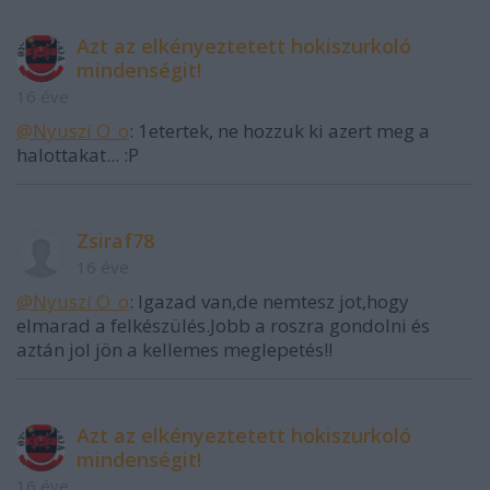
Azt az elkényeztetett hokiszurkoló
mindenségit!
16 éve
@Nyuszí O_o
: 1etertek, ne hozzuk ki azert meg a
halottakat... :P
Zsiraf78
16 éve
@Nyuszí O_o
: Igazad van,de nemtesz jot,hogy
elmarad a felkészülés.Jobb a roszra gondolni és
aztán jol jön a kellemes meglepetés!!
Azt az elkényeztetett hokiszurkoló
mindenségit!
16 éve