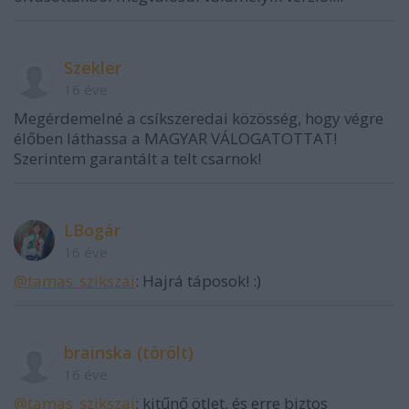
Szekler
16 éve
Megérdemelné a csíkszeredai közösség, hogy végre
élőben láthassa a MAGYAR VÁLOGATOTTAT!
Szerintem garantált a telt csarnok!
LBogár
16 éve
@tamas_szikszai
: Hajrá táposok! :)
brainska (törölt)
16 éve
@tamas_szikszai
: kitűnő ötlet, és erre biztos