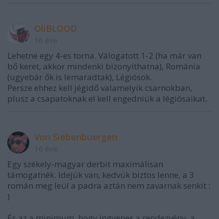
OliBLOOD
16 éve
Lehetne egy 4-es torna. Válogatott 1-2 (ha már van
bő keret, akkor mindenki bizonyíthatna), Románia
(ugyebár ők is lemaradtak), Légiósok.
Persze ehhez kell jégidő valamelyik csarnokban,
plusz a csapatoknak el kell engedniük a légiósaikat.
Von Siebenbuergen
16 éve
Egy székely-magyar derbit maximálisan
támogatnék. Idejük van, kedvük biztos lenne, a 3
román meg leül a padra aztán nem zavarnak senkit :
)
És az a minimum, hogy ingyenes a rendezvény, a