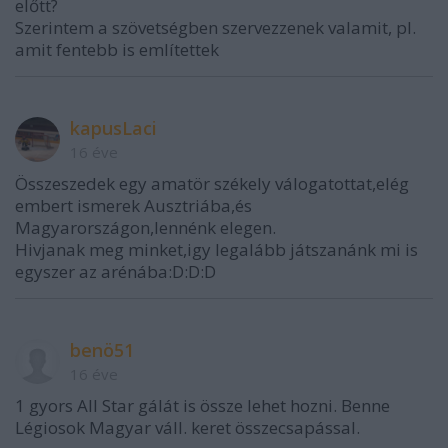
előtt?
Szerintem a szövetségben szervezzenek valamit, pl.
amit fentebb is említettek
kapusLaci
16 éve
Összeszedek egy amatör székely válogatottat,elég
embert ismerek Ausztriába,és
Magyarországon,lennénk elegen.
Hivjanak meg minket,igy legalább játszanánk mi is
egyszer az arénába:D:D:D
benö51
16 éve
1 gyors All Star gálát is össze lehet hozni. Benne
Légiosok Magyar váll. keret összecsapással.