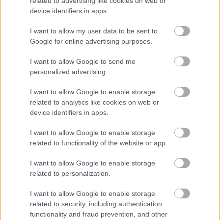
related to advertising like cookies on web or
@B. Surdilovic
: Három románal nem lehet játszani:))
device identifiers in apps.
I want to allow my user data to be sent to
Google for online advertising purposes.
Azt az elkényeztetett hokiszurkoló
mindenségit!
I want to allow Google to send me
16 éve
personalized advertising.
@Zsiraf78
: dehogynem... kemszet pl... :P
I want to allow Google to enable storage
related to analytics like cookies on web or
device identifiers in apps.
Rock me Amadeus
I want to allow Google to enable storage
16 éve
related to functionality of the website or app.
egy wellness-hétvége többet érne
I want to allow Google to enable storage
related to personalization.
Zsiraf78
I want to allow Google to enable storage
16 éve
related to security, including authentication
@fradigy
: Igazad van:))öszetartásnak jo de ebböl
functionality and fraud prevention, and other