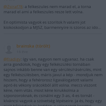
@Zsiraf78
: a felkeszules nem marad el, a torna
marad el ami a felkeszules resze lett volna.
En optimista vagyok es szoritok h valami jot
kiokoskodjon a MJSZ, barmennyire is szoros az ido...
brainska (törölt)
16 éve
@fradigy
: így van, nagyon nem ugyanaz. ha csak
arra gondolok, hogy egy felkészülési tornában
sajnos inkább benne van egy sérülés/rásérülés, mint
egy felkészülésben, máris javul a kép - mondjuk nem
hiszem, hogy a fehérorosz ligaválogatott valami
apró és vékony srácokból állt volna. meccs viszont
kéne, nem vitás. most kéne kirukkolnia a
szponzoroknak, és csinálni egy 3-as, 4-es tornát -
kíváncsi vagyok a szövetség lépéseire. ja és, hogy egy
picit hősködjek is: kedden, a válogatott kerettel