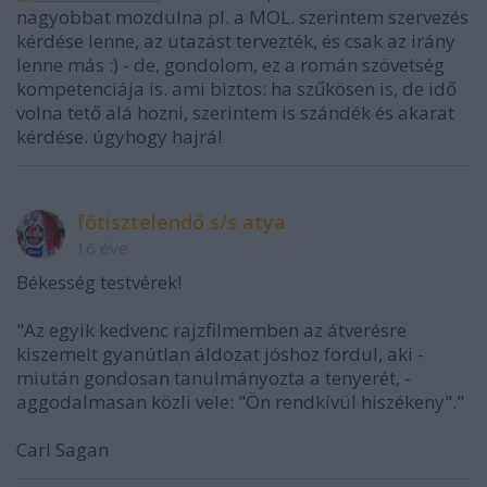
nagyobbat mozdulna pl. a MOL. szerintem szervezés
kérdése lenne, az utazást tervezték, és csak az irány
lenne más :) - de, gondolom, ez a román szövetség
kompetenciája is. ami biztos: ha szűkösen is, de idő
volna tető alá hozni, szerintem is szándék és akarat
kérdése. úgyhogy hajrá!
főtisztelendő s/s atya
16 éve
Békesség testvérek!
"Az egyik kedvenc rajzfilmemben az átverésre
kiszemelt gyanútlan áldozat jóshoz fordul, aki -
miután gondosan tanulmányozta a tenyerét, -
aggodalmasan közli vele: "Ön rendkívül hiszékeny"."
Carl Sagan