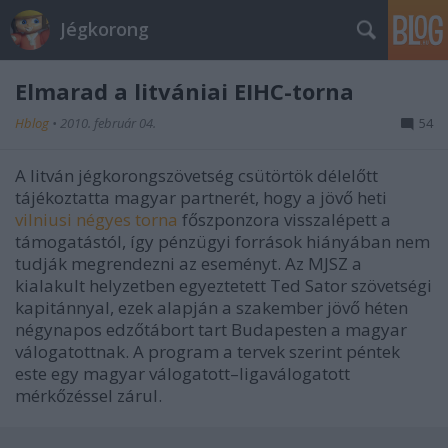
Jégkorong
Elmarad a litvániai EIHC-torna
Hblog
•
2010. február 04.
54
A litván jégkorongszövetség csütörtök délelőtt
tájékoztatta magyar partnerét, hogy a jövő heti
vilniusi négyes torna
főszponzora visszalépett a
támogatástól, így pénzügyi források hiányában nem
tudják megrendezni az eseményt. Az MJSZ a
kialakult helyzetben egyeztetett Ted Sator szövetségi
kapitánnyal, ezek alapján a szakember jövő héten
négynapos edzőtábort tart Budapesten a magyar
válogatottnak. A program a tervek szerint péntek
este egy magyar válogatott–ligaválogatott
mérkőzéssel zárul.