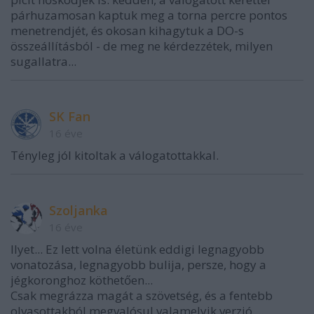
párhuzamosan kaptuk meg a torna percre pontos
menetrendjét, és okosan kihagytuk a DO-s
összeállításból - de meg ne kérdezzétek, milyen
sugallatra...
SK Fan
16 éve
Tényleg jól kitoltak a válogatottakkal.
Szoljanka
16 éve
Ilyet... Ez lett volna életünk eddigi legnagyobb
vonatozása, legnagyobb bulija, persze, hogy a
jégkoronghoz köthetően...
Csak megrázza magát a szövetség, és a fentebb
olvasottakból megvalósul valamelyik verzió....