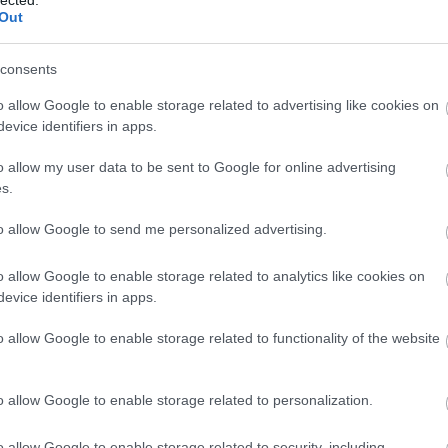
Out
Válasz erre
consents
22. 23:18:18
o allow Google to enable storage related to advertising like cookies on
 is egy gyengébb teljesítményt nyújtó ellenféltől sikerült kikapni,
evice identifiers in apps.
emberelőnyöket /8-at?/ nem sikerült kihasználni, ráadásul az
.
ény, Kovácsnak semmi nem akart sikerülni /sajnos ő már nagyon
o allow my user data to be sent to Google for online advertising
a öncélúnak tűnik sokszor/, de Horváth is erőtlennek tűnt, a
s.
 a plussssz hiányzott, de az nagyon..:-((((((
Válasz erre
to allow Google to send me personalized advertising.
4
o allow Google to enable storage related to analytics like cookies on
 ki a lépés, mégiscsak a liga első látogatott hozzánk. A góljaink
evice identifiers in apps.
t, az ma sem.
lönítményt, a vérbeli szurkoló polgármesterüket, kezet fogni
zt, ami megjár neki.
o allow Google to enable storage related to functionality of the website
o allow Google to enable storage related to personalization.
Válasz erre
o allow Google to enable storage related to security, including