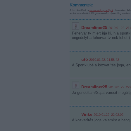
Kommentek:
A hozzászólások a
vonatkozó jogszabályok
értelmében felha
azokat nem ellenőrzi. Kifogás esetén forduljon a blog szerkes
Dreamliner25
2010.01.22. 21:
Fehervar tv miert irja ki, h a spor
engedelyt a fehervar tv-nek lehet;)
utó
2010.01.22. 21:58:42
A Sportklubé a közvetítés joga, en
Dreamliner25
2010.01.22. 22:
Ja gondoltam!Sajat varosit megtil
Vinke
2010.01.22. 22:02:02
A közvetítés joga valamint a hang a