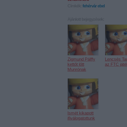
Címkék:
fehérvár
ebel
Ajánlott bejegyzések:
Zigmund Pálffy
Lencsés T
kettőt lőtt
az FTC ját
Munrónak
Ismét kikapott
ifiválogatottunk