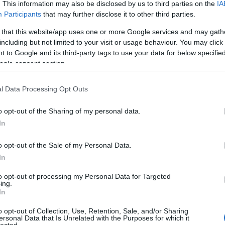
. This information may also be disclosed by us to third parties on the
IA
Válasz erre
Participants
that may further disclose it to other third parties.
E
2:30:57
 that this website/app uses one or more Google services and may gath
 A Fehérvár TV is ugyanúgy megvehetné a jogot!
including but not limited to your visit or usage behaviour. You may click 
Válasz erre
 to Google and its third-party tags to use your data for below specifi
ogle consent section.
ánnak ezt hoznia kellett volna (úgy értem megérdemelték volna). A
l Data Processing Opt Outs
etünk is jó volt, rengeteg helyzetünk is megvolt (baromi kíváncsi
m a Graznak messze nem volt annyi helyzete), de egyszerűen ma
Vagyis inkább nagyon ellenünk volt. A srácok olyan átadásokat
o opt-out of the Sharing of my personal data.
 fogta. Némelyik hibát már-már én sem hittem el, egyik alkalommal
ogy "Gól!" mert már annyira elképesztő volt, hogy nem megy be.
In
gy emberelőnyben voltunk... A Graz játékából leginkább a kapus
tes.
o opt-out of the Sale of my Personal Data.
agyon jól játszottak, de ma nem érezték a passzokat, ennyi.
In
ények születtek a többi meccsen nem nagy ügy, előre kell menni!
to opt-out of processing my Personal Data for Targeted
ing.
Válasz erre
In
o opt-out of Collection, Use, Retention, Sale, and/or Sharing
8:04
ersonal Data that Is Unrelated with the Purposes for which it
tralévő meccsen ugyanilyen szívvel játsszani és meglesz a
lected.