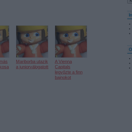
I
O
amás
Mariborba utazik
A Vienna
ékosa
a juniorválogatott
Capitals
legyőzte a finn
bajnokot