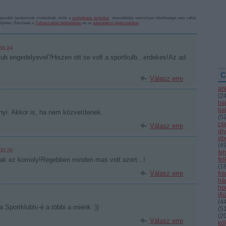
sználói tartalomnak minősülnek, értük a
szolgáltatás technikai
üzemeltetője semmilyen felelősséget nem vállal,
ztőjéhez. Részletek a
Felhasználási feltételekben
és az
adatvédelmi tájékoztatóban
.
56:24
tklub engedelyevel?Hiszen ott se volt a sportkulb...erdekes!Az ad
C
Válasz erre
ah
(
2
ba
ba
nyi. Akkor is, ha nem közvetítenek.
(
5
cs
Válasz erre
div
eb
(
4
00:26
fe
tjak ez komoly!Regebben minden mas volt azert...!
fe
(
1
Válasz erre
fr
hár
ho
ifj
(
4
 Sportklubtv-é a többi a miénk :))
(
5
(
2
Válasz erre
kö