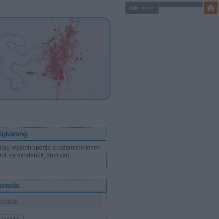
égkorong
világ legjobb sportja a határokon innen
túl, és mindenütt, ahol van.
eresés