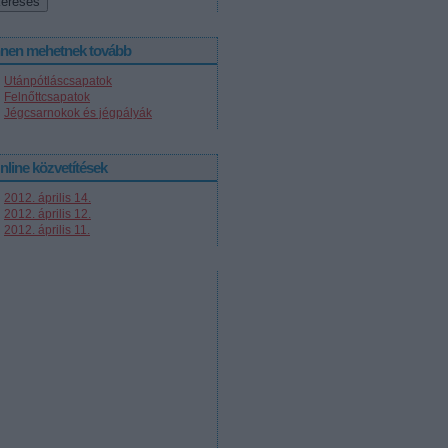
nnen mehetnek tovább
Utánpótláscsapatok
Felnőttcsapatok
Jégcsarnokok és jégpályák
nline közvetítések
2012. április 14.
2012. április 12.
2012. április 11.