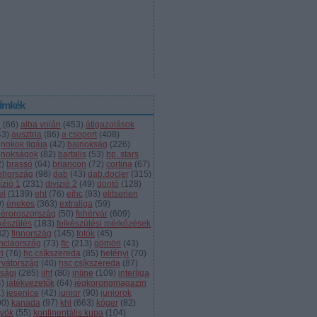
ímkék
l
(
66
)
alba volán
(
453
)
átigazolások
43
)
ausztria
(
86
)
a csoport
(
408
)
jnokok ligája
(
42
)
bajnokság
(
226
)
jnokságok
(
82
)
bartalis
(
53
)
bp. stars
2
)
brassó
(
64
)
briancon
(
72
)
cortina
(
67
)
ehország
(
98
)
dab
(
43
)
dab.docler
(
315
)
ízió 1
(
231
)
divízió 2
(
49
)
döntő
(
128
)
el
(
1139
)
eht
(
76
)
eihc
(
93
)
elitserien
9
)
énekes
(
363
)
extraliga
(
59
)
héroroszország
(
50
)
fehérvár
(
609
)
lkészülés
(
183
)
felkészülési mérkőzések
82
)
finnország
(
145
)
fotók
(
45
)
anciaország
(
73
)
ftc
(
213
)
gömöri
(
43
)
i
(
76
)
hc csíkszereda
(
85
)
hetényi
(
70
)
rvátország
(
40
)
hsc csíkszereda
(
87
)
úsági
(
285
)
iihf
(
80
)
inline
(
109
)
interliga
4
)
játékvezetők
(
64
)
jégkorongmagazin
1
)
jesenice
(
42
)
junior
(
90
)
juniorok
00
)
kanada
(
97
)
khl
(
663
)
kóger
(
82
)
lyök
(
55
)
kontinentális kupa
(
104
)