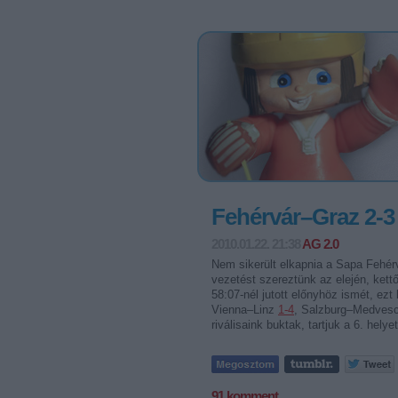
Fehérvár–Graz 2-3
2010.01.22. 21:38
AG 2.0
Nem sikerült elkapnia a Sapa Fehér
vezetést szereztünk az elején, kettő
58:07-nél jutott előnyhöz ismét, ezt
Vienna–Linz
1-4
, Salzburg–Medves
riválisaink buktak, tartjuk a 6. helyet
91
komment