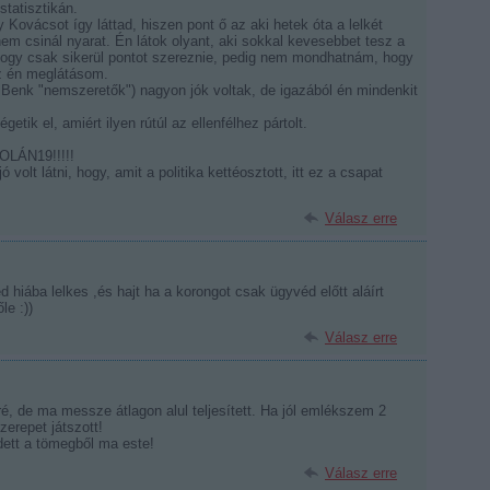
tatisztikán.
 Kovácsot így láttad, hiszen pont ő az aki hetek óta a lelkét
em csinál nyarat. Én látok olyant, aki sokkal kevesebbet tesz a
 hogy csak sikerül pontot szereznie, pedig nem mondhatnám, hogy
az én meglátásom.
Benk "nemszeretők") nagyon jók voltak, de igazából én mindenkit
ik el, amiért ilyen rútúl az ellenfélhez pártolt.
LÁN19!!!!!
 volt látni, hogy, amit a politika kettéosztott, itt ez a csapat
Válasz erre
 hiába lelkes ,és hajt ha a korongot csak ügyvéd előtt aláírt
le :))
Válasz erre
, de ma messze átlagon alul teljesített. Ha jól emlékszem 2
zerepet játszott!
dett a tömegből ma este!
Válasz erre