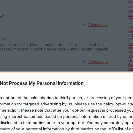
la
ma
mi
nat
ba?
(
1
1
(
Válasz erre
ol
se
(
4
8:03
(
3
cs
vastaps a végén. Mindent megtettek a fiúk, a ziccereket kellett
st
 csapat, most nekik adott a gép a végén, ennyi. semmi tragédia
sv
sz
(
1
Válasz erre
th
uk
vál
vb
k, bár azt meg kell hagyni, hogy iszonyú jól védekeztek.
vi
Not Process My Personal Information
Cí
t panasz.
borzasztóan fárasztó volt a meccset. Nem gondoltam, hogy végig
 szerencsével két góllal nyerünk. Gratulálok a csapatnak.
to opt-out of the sale, sharing to third parties, or processing of your per
F
Válasz erre
formation for targeted advertising by us, please use the below opt-out s
r selection. Please note that after your opt-out request is processed y
eing interest-based ads based on personal information utilized by us or
20:24
disclosed to third parties prior to your opt-out. You may separately opt-
ett panasz a játékvezetésre, ugyanis szlovénok voltak.
úk, így ki lehet kapni.
losure of your personal information by third parties on the IAB’s list of