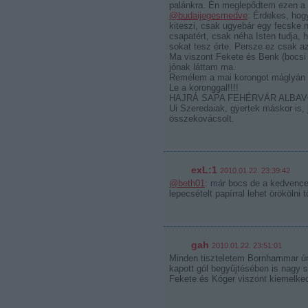
palánkra. Én meglepődtem ezen a s
@budaijegesmedve
: Érdekes, hogy
kiteszi, csak ugyebár egy fecske n
csapatért, csak néha Isten tudja,
sokat tesz érte. Persze ez csak 
Ma viszont Fekete és Benk (bocsi 
jónak láttam ma.
Remélem a mai korongot máglyán éget
Le a koronggal!!!!
HAJRÁ SAPA FEHÉRVÁR ALBAVO
Ui Szeredaiak, gyertek máskor is, jó
összekovácsolt.
exL:1
2010.01.22. 23:39:42
@beth01
: már bocs de a kedvenced
lepecsételt papírral lehet örökölni tő
gah
2010.01.22. 23:51:01
Minden tiszteletem Bornhammar úré
kapott gól begyűjtésében is nagy s
Fekete és Kóger viszont kiemelke