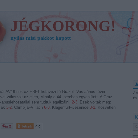
JÉGKORONG!
nyilas misi pakkot kapott
J
vár AV19-nek az EBEL-listavezető Grazot. Vas János révén
A 
vel válaszolt az ellen, Mihály a 44. percben egyenlített. A Graz
és 
 kapuslehozatallal sem tudtuk egalizálni,
2-3
. Ezek voltak még:
cak
3-2
, Olimpija–Villach
6-3
, Klagenfurt–Jesenice
0-1
. Közvetlen
.
K
Tetszik
0