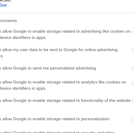
ge meccse a csapatnak, bár az előttem hozzászólóval kicsit
Out
áb, kivéve a 3. harmad első 5-6 percét.
 svédek is csak kínlódnak az osztrákok ellen, két harmad után
tettek az osztrákok.
consents
Válasz erre
o allow Google to enable storage related to advertising like cookies on
evice identifiers in apps.
45
r napok, ez ma az volt. Mondjuk jobb lett volna, ha a Graz vagy
 a Zagreb ellen vesztett pontok kétszeresen fájnak. Ezzel együtt
o allow my user data to be sent to Google for online advertising
ább!
s.
Válasz erre
to allow Google to send me personalized advertising.
6
Juha és Bornhammar 2 jó hátvéd szerintem! én inkább Horvátot
o allow Google to enable storage related to analytics like cookies on
lt nagyon nem egy neki sajna:S
evice identifiers in apps.
Válasz erre
o allow Google to enable storage related to functionality of the website
09.12.27. 21:43:56
zért ne felejtsük el, hogy amikor szövkapot kellett választani,
es meccs...
o allow Google to enable storage related to personalization.
os az az ő helyzetében teljesen érthető...
Válasz erre
o allow Google to enable storage related to security, including