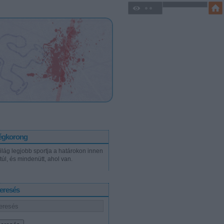
égkorong
világ legjobb sportja a határokon innen
túl, és mindenütt, ahol van.
eresés