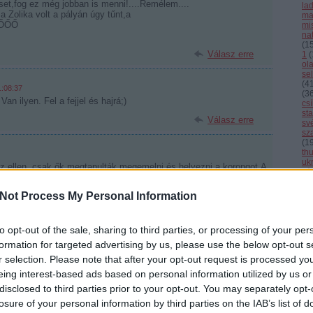
set,fog ez még jobban is menni!....Remélem....
la
a Zolika volt a pályán úgy tűnt,a
ma
ŐŐŐŐ
mi
nat
(
1
Válasz erre
1
(
ol
se
(
4
1:08:37
(
3
an ilyen. Fel a fejjel és hajrá;)
cs
st
Válasz erre
sv
sz
(
1
th
uk
z ellen, csak ők megtanulták megemelni és helyezni a korongot.A
vál
g sosem ment át a korong. Miért kell mindig "csak" rálőni,
vb
gemelni, helyezni stb. A szólós gólt a hátvéd hogy bevarta....
vi
Not Process My Personal Information
uk...
Cí
rong volt. Nem láttam egy olyan védést sem Kristan tól amiért
tt állt ahol kellett, mi meg belelőttük.
to opt-out of the sale, sharing to third parties, or processing of your per
ük őket, ha más nem bottal :)
F
formation for targeted advertising by us, please use the below opt-out s
Válasz erre
r selection. Please note that after your opt-out request is processed y
eing interest-based ads based on personal information utilized by us or
disclosed to third parties prior to your opt-out. You may separately opt-
irúgták a Fehérvártól - tiszta marhaság, hogy ő a szövetségi
losure of your personal information by third parties on the IAB’s list of
 kellett volna megbízni....nekem ez a véleményem, ha tévedek,