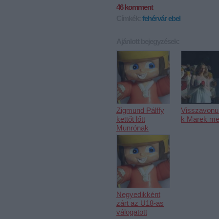
46
komment
Címkék:
fehérvár
ebel
Ajánlott bejegyzések:
Zigmund Pálffy
Visszavonul
kettőt lőtt
k Marek me
Munrónak
Negyedikként
zárt az U18-as
válogatott