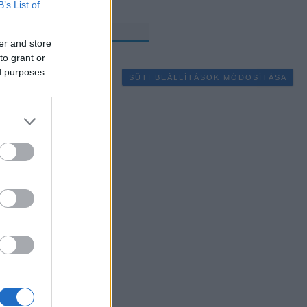
B’s List of
gyéb
er and store
to grant or
ed purposes
SÜTI BEÁLLÍTÁSOK MÓDOSÍTÁSA