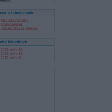
nnen mehetnek tovább
Utánpótláscsapatok
Felnőttcsapatok
Jégcsarnokok és jégpályák
nline közvetítések
2012. április 14.
2012. április 12.
2012. április 11.