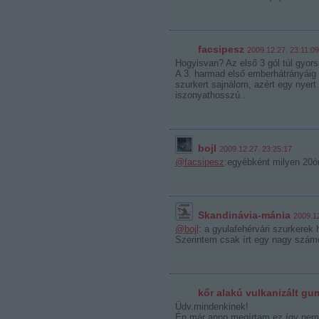
facsipesz
2009.12.27. 23:11:09
Hogyisvan? Az első 3 gól túl gyorsa
A 3. harmad első emberhátrányáig ta
szurkert sajnálom, azért egy nyer
iszonyathosszú..
bojl
2009.12.27. 23:25:17
@facsipesz
:egyébként milyen 20ór
Skandinávia-mánia
2009.12
@bojl
: a gyulafehérvári szurkerek 
Szerintem csak írt egy nagy számo
kőr alakú vulkanizált gu
Üdv.mindenkinek!
Én már anno megírtam,ez így nem 