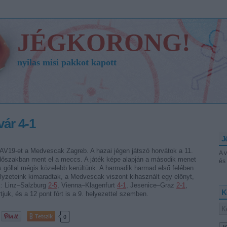
JÉGKORONG!
nyilas misi pakkot kapott
ár 4-1
J
AV19-et a Medvescak Zagreb. A hazai jégen játszó horvátok a 11.
A 
időszakban ment el a meccs. A játék képe alapján a második menet
és 
s góllal mégis közelebb kerültünk. A harmadik harmad első felében
elyzeteink kimaradtak, a Medvescak viszont kihasznált egy előnyt,
k: Linz–Salzburg
2-5
, Vienna–Klagenfurt
4-1
, Jesenice–Graz
2-1
,
K
rtjuk, és a 12 pont fórt is a 9. helyezettel szemben.
Tetszik
0