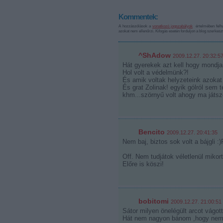
Kommentek:
A hozzászólások a
vonatkozó jogszabályok
értelmében felha
azokat nem ellenőrzi. Kifogás esetén forduljon a blog szerkes
^ShAdow
2009.12.27. 20:32:5
Hát gyerekek azt kell hogy mondja
Hol volt a védelmünk?!
És amik voltak helyzeteink azokat v
És grat Zolinak! egyik gólról sem 
khm...szörnyű volt ahogy ma játs
Bencito
2009.12.27. 20:41:35
Nem baj, biztos sok volt a bájgli :
Off. Nem tudjátok véletlenül mikort
Előre is köszi!
bobitomi
2009.12.27. 21:00:51
Sátor milyen önelégült arcot vágott 
Hát nem nagyon bánom ,hogy nem 