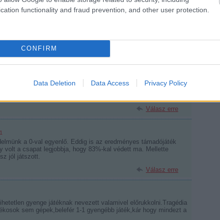
cation functionality and fraud prevention, and other user protection.
:00
u jobb volt. Sajnos mostanában ő sincs épp tökéletes
CONFIRM
Válasz erre
Data Deletion
Data Access
Privacy Policy
ktuális ellenfelek
rete sem gyenge.
Válasz erre
1
elmünk a 0-val egyenlő. Eddig is az eredményes támadójáték
 volt a csapat legjobbja, hogy 83%-kal védett ma. Mellette
z jól játszott.
Válasz erre
 hihetetlen gyenge játéknak nevezett valamivel előrukkolni.Tragédia
,játékosok sem gépek,belefér 1-1 gyengébb játék,kár hogy mindezt a