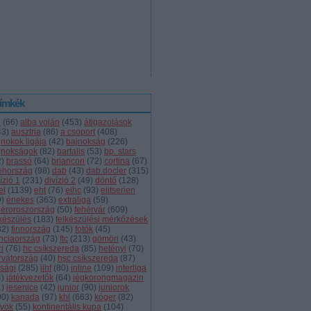
ímkék
l
(
66
)
alba volán
(
453
)
átigazolások
43
)
ausztria
(
86
)
a csoport
(
408
)
jnokok ligája
(
42
)
bajnokság
(
226
)
jnokságok
(
82
)
bartalis
(
53
)
bp. stars
2
)
brassó
(
64
)
briancon
(
72
)
cortina
(
67
)
ehország
(
98
)
dab
(
43
)
dab.docler
(
315
)
ízió 1
(
231
)
divízió 2
(
49
)
döntő
(
128
)
el
(
1139
)
eht
(
76
)
eihc
(
93
)
elitserien
9
)
énekes
(
363
)
extraliga
(
59
)
héroroszország
(
50
)
fehérvár
(
609
)
lkészülés
(
183
)
felkészülési mérkőzések
82
)
finnország
(
145
)
fotók
(
45
)
anciaország
(
73
)
ftc
(
213
)
gömöri
(
43
)
i
(
76
)
hc csíkszereda
(
85
)
hetényi
(
70
)
rvátország
(
40
)
hsc csíkszereda
(
87
)
úsági
(
285
)
iihf
(
80
)
inline
(
109
)
interliga
4
)
játékvezetők
(
64
)
jégkorongmagazin
1
)
jesenice
(
42
)
junior
(
90
)
juniorok
00
)
kanada
(
97
)
khl
(
663
)
kóger
(
82
)
lyök
(
55
)
kontinentális kupa
(
104
)