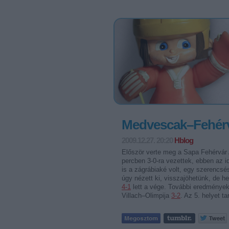
Medvescak–Fehérv
2009.12.27. 20:20
Hblog
Először verte meg a Sapa Fehérvár 
percben 3-0-ra vezettek, ebben az 
is a zágrábiaké volt, egy szerencsé
úgy nézett ki, visszajöhetünk, de h
4-1
lett a vége. További eredménye
Villach–Olimpija
3-2
. Az 5. helyet ta