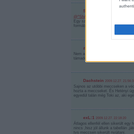
authenti
Szurkoló81
2009.12.27. 21:45
@^ShAdow
:
Egy szóval se mondtam hogy a Bal
formában...
zubov
2009.12.27. 21:53:51
Nem a védőink gyengék hanem az a
támadói erősek.Azért a Zágráb ke
Dachstein
2009.12.27. 21:56:3
Sajnos az utóbbi meccseken a véd
hozta a meccseket. És Hetényi úgy
egyedül talán még Toki az, aki egés
exL:1
2009.12.27. 22:18:20
Átlagos ellenfél ellen sikerült egy
nincs ,hisz jól állunk a tabellán 
tvs meccsen sikerült nyújtani.