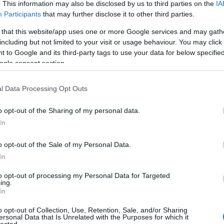
. This information may also be disclosed by us to third parties on the
IA
Participants
that may further disclose it to other third parties.
Válasz erre
E
 that this website/app uses one or more Google services and may gath
including but not limited to your visit or usage behaviour. You may click 
ször vertük meg a Viennát - Medvescsakék még először minket -
 to Google and its third-party tags to use your data for below specifi
hatunk....
ogle consent section.
Válasz erre
l Data Processing Opt Outs
.27. 21:36:31
l, hogy csak most sikerült elkapniuk!
o opt-out of the Sharing of my personal data.
yoffról, a horvátok be fogják húzni meg mi is, efelől nincs
, hát istenem.
In
Válasz erre
o opt-out of the Sale of my Personal Data.
In
:42
et" (Juha és Bornhammar) minek erőltetjük, ma is 2 gólt kaptunk
to opt-out of processing my Personal Data for Targeted
őnyben és hátrányban is. Érdekes....
ing.
In
Válasz erre
o opt-out of Collection, Use, Retention, Sale, and/or Sharing
ersonal Data that Is Unrelated with the Purposes for which it
lected.