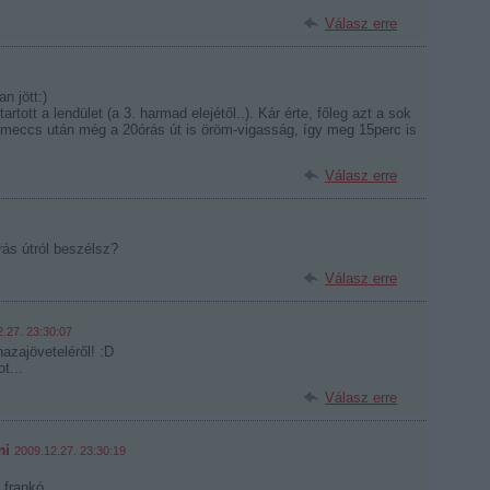
Válasz erre
n jött:)
rtott a lendület (a 3. harmad elejétől..). Kár érte, főleg azt a sok
t meccs után még a 20órás út is öröm-vigasság, így meg 15perc is
Válasz erre
ás útról beszélsz?
Válasz erre
.27. 23:30:07
hazajöveteléről! :D
t...
Válasz erre
mi
2009.12.27. 23:30:19
frankó.