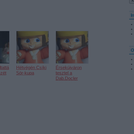
I
O
tattá
Hétvégén Csíki
Érsekújváron
zét
Sör-kupa
tesztel a
Dab.Docler