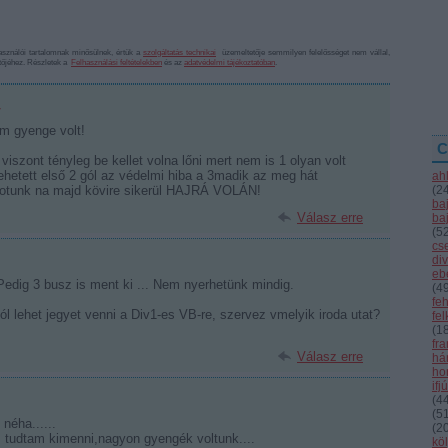
sználói tartalomnak minősülnek, értük a
szolgáltatás technikai
üzemeltetője semmilyen felelősséget nem vállal,
ztőjéhez. Részletek a
Felhasználási feltételekben
és az
adatvédelmi tájékoztatóban
.
7
m gyenge volt!
C
iszont tényleg be kellet volna lőni mert nem is 1 olyan volt
tehetett első 2 gól az védelmi hiba a 3madik az meg hát
ah
zotunk na majd kövire sikerül HAJRÁ VOLÁN!
(
2
ba
Válasz erre
ba
(
5
cs
div
eb
)Pedig 3 busz is ment ki ... Nem nyerhetünk mindig.
(
4
fe
ól lehet jegyet venni a Div1-es VB-re, szervez vmelyik iroda utat?
fe
(
1
fr
Válasz erre
hár
ho
ifj
(
4
(
5
néha......
(
2
tudtam kimenni,nagyon gyengék voltunk....
kö