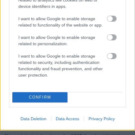
16 éve
device identifiers in apps.
@Bpstars
: Kovács ('84.03.18.), Vas J. ('84.01.29.) és
I want to allow Google to enable storage
Vaszjunyin ('84.01.26.) biztosan nem...
related to functionality of the website or app.
I want to allow Google to enable storage
related to personalization.
Borsy
16 éve
I want to allow Google to enable storage
@ferences
: Pedig igen.
related to security, including authentication
www.eishockey.at/e.php?
functionality and fraud prevention, and other
t=815&x=spielerstats&d=EBL0910_SPIELERSTAT&o=
user protection.
ZLS_U23_P
CONFIRM
munkagep
16 éve
Data Deletion
Data Access
Privacy Policy
@Borsy
: ugyanezt akartam írni.