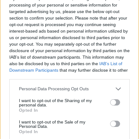
processing of your personal or sensitive information for
targeted advertising by us, please use the below opt-out
Sancho Panda
section to confirm your selection. Please note that after your
16 éve
opt-out request is processed you may continue seeing
A MOL Ligával kapcsolatban is lesz ilyen statisztika?
interest-based ads based on personal information utilized by
us or personal information disclosed to third parties prior to
your opt-out. You may separately opt-out of the further
disclosure of your personal information by third parties on the
Szoljanka
IAB’s list of downstream participants. This information may
16 éve
also be disclosed by us to third parties on the
IAB’s List of
Downstream Participants
that may further disclose it to other
Ehhez a 14%-os adathoz szerintem jelentős
third parties.
mértékben hozzájárulunk mi is, Sofi, Gergő egyre
ponterősebben játszanak!
Please note that this website/app uses one or more Google
Personal Data Processing Opt Outs
services and may gather and store information including but
not limited to your visit or usage behaviour. You may click to
I want to opt-out of the Sharing of my
personal data.
grant or deny consent to Google and its third-party tags to
Opted In
Bpstars
use your data for below specified purposes in below Google
16 éve
consent section.
I want to opt-out of the Sale of my
Personal Data.
@Szoljanka
: ha jól gondolom a következő játékosok
Opted In
számítanak U24-nek: