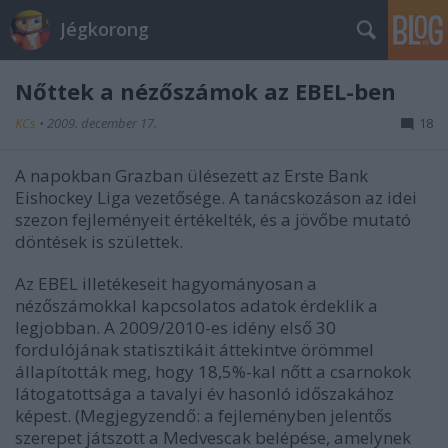
Jégkorong
Nőttek a nézőszámok az EBEL-ben
KCs
•
2009. december 17.
18
A napokban Grazban ülésezett az Erste Bank
Eishockey Liga vezetősége. A tanácskozáson az idei
szezon fejleményeit értékelték, és a jövőbe mutató
döntések is születtek.
Az EBEL illetékeseit hagyományosan a
nézőszámokkal kapcsolatos adatok érdeklik a
legjobban. A 2009/2010-es idény első 30
fordulójának statisztikáit áttekintve örömmel
állapították meg, hogy 18,5%-kal nőtt a csarnokok
látogatottsága a tavalyi év hasonló időszakához
képest. (Megjegyzendő: a fejleményben jelentős
szerepet játszott a Medvescak belépése, amelynek