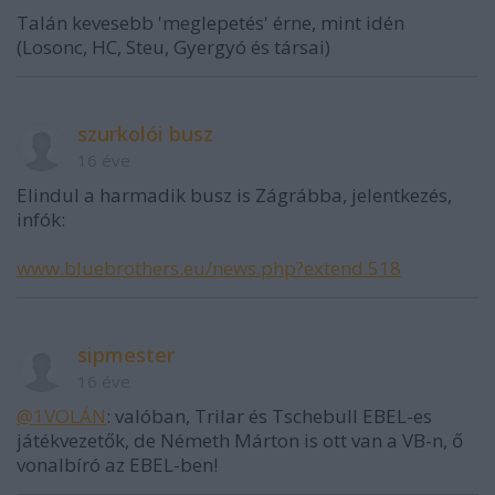
Talán kevesebb 'meglepetés' érne, mint idén
(Losonc, HC, Steu, Gyergyó és társai)
szurkolói busz
16 éve
Elindul a harmadik busz is Zágrábba, jelentkezés,
infók:
www.bluebrothers.eu/news.php?extend.518
sipmester
16 éve
@1VOLÁN
: valóban, Trilar és Tschebull EBEL-es
játékvezetők, de Németh Márton is ott van a VB-n, ő
vonalbíró az EBEL-ben!