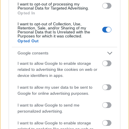
KOVáCS Csaba, VAS János, SOFRON István, NAGY
I want to opt-out of processing my
Personal Data for Targeted Advertising.
Gergő, KóGER Dániel, VASZJUNYIN Artyom, BENK
Opted In
András
Nem mellesleg ezek a játékosok eddig összehoztak
I want to opt-out of Collection, Use,
28 gólt és 45 asszisztot.
Retention, Sale, and/or Sharing of my
Personal Data that Is Unrelated with the
Purposes for which it was collected.
A nézettségre vonatkozó adatok tényleg érdekesek.
Opted Out
Van ahol visszaesett a látogatottság, de szerencsére
Fehérvárott nőtt.
Google consents
I want to allow Google to enable storage
related to advertising like cookies on web or
vaze
device identifiers in apps.
16 éve
I want to allow my user data to be sent to
én első körben inkább csak annyit szeretnék, ha a
Google for online advertising purposes.
MOL-Liga jövő évi lebonyolításáról szóló első ülése
is meglenne májusban.
I want to allow Google to send me
personalized advertising.
I want to allow Google to enable storage
ferences
related to analytics like cookies on web or