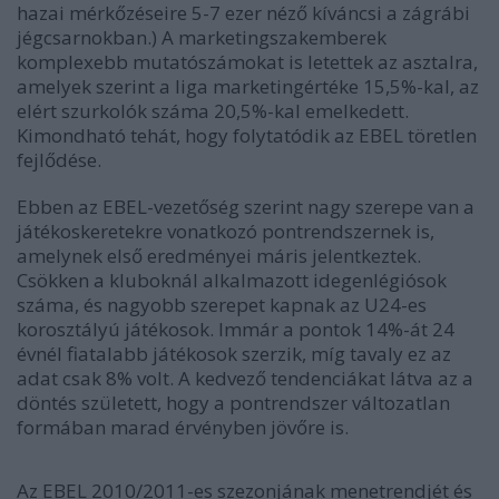
hazai mérkőzéseire 5-7 ezer néző kíváncsi a zágrábi
jégcsarnokban.) A marketingszakemberek
komplexebb mutatószámokat is letettek az asztalra,
amelyek szerint a liga marketingértéke 15,5%-kal, az
elért szurkolók száma 20,5%-kal emelkedett.
Kimondható tehát, hogy folytatódik az EBEL töretlen
fejlődése.
Ebben az EBEL-vezetőség szerint nagy szerepe van a
játékoskeretekre vonatkozó pontrendszernek is,
amelynek első eredményei máris jelentkeztek.
Csökken a kluboknál alkalmazott idegenlégiósok
száma, és nagyobb szerepet kapnak az U24-es
korosztályú játékosok. Immár a pontok 14%-át 24
évnél fiatalabb játékosok szerzik, míg tavaly ez az
adat csak 8% volt. A kedvező tendenciákat látva az a
döntés született, hogy a pontrendszer változatlan
formában marad érvényben jövőre is.
Az EBEL 2010/2011-es szezonjának menetrendjét és