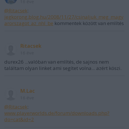
16 éve
@Ritacsek
:
jegkorong.blog.hu/2008/11/27/csinaljuk_meg_magy
arorszagot_az_nhl_be
kommentek között van említés
Ritacsek
16 éve
durex26 ...valóban van említés, de sajnos nem
találtam olyan linket ami segítet volna... azért köszi.
M.Lac
16 éve
@Ritacsek
:
www.playerworlds.de/forum/downloads.php?
do=cat&id=2