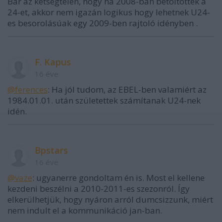
Bár az kétségtelen, hogy ha 2008-ban betöltötték a
24-et, akkor nem igazán logikus hogy lehetnek U24-
es besorolásúak egy 2009-ben rajtoló idényben .
F. Kapus
16 éve
@ferences
: Ha jól tudom, az EBEL-ben valamiért az
1984.01.01. után születettek számítanak U24-nek
idén.
Bpstars
16 éve
@vaze
: ugyanerre gondoltam én is. Most el kellene
kezdeni beszélni a 2010-2011-es szezonról. Így
elkerülhetjük, hogy nyáron arról dumcsizzunk, miért
nem indult el a kommunikáció jan-ban.