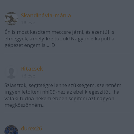
Skandinávia-mánia
16 éve
Én is most kezdtem meccsre járni, és ezentúl is
elmegyek, amelyikre tudok! Nagyon elkapott a
gépezet engem is... :D
Ritacsek
16 éve
Sziasztok, segítségre lenne szükségem, szeretném
ingyen letölteni nhl09-hez az ebel kiegészítőt...ha
valaki tudna nekem ebben segíteni azt nagyon
megköszönném...
durex26