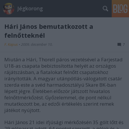
Jégkorong
Hári János bemutatkozott a
felnőtteknél
F. Kapus
•
2009. december 10.
7
Miután a Hári, Thorell páros vezetésével a Farjestad
U18-as csapata bebiztosította helyét az országos
rájátszásban, a fiatalokat felnőtt csapatokhoz
irányították. A magyar utánpótlás-válogatott csatár
szerda este a svéd harmadosztályú Skare BK-ban
lépett jégre. Életében először játszott hivatalos
felnőttmérkőzést. Győzelemmel, de pont nélkül
mutatkozott be, az edzői értékelés szerint remek
játékot nyújtott.
Hári János 21 idei ifjúsági mérkőzésén 35 gólt lőtt és
29 gólpasszt adott, 64 pontot szerzett, a gólok és a