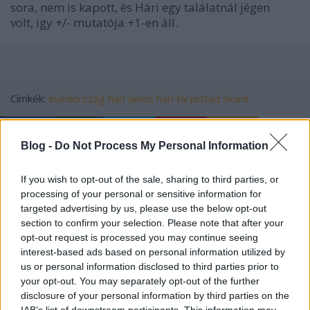
sora, nem is kapott, és Hári egy találatnál jégen
volt, így +/- mutatója +1-en áll.
Címkék:
svédország
hári jános
hári
farjestad
skare
Blog -
Do Not Process My Personal Information
Ajánlott bejegyzések:
If you wish to opt-out of the sale, sharing to third parties, or
processing of your personal or sensitive information for
targeted advertising by us, please use the below opt-out
Az NHL megtette újabb javaslatát
section to confirm your selection. Please note that after your
opt-out request is processed you may continue seeing
interest-based ads based on personal information utilized by
us or personal information disclosed to third parties prior to
your opt-out. You may separately opt-out of the further
Bemutatkozik az UTE és az FTC is
disclosure of your personal information by third parties on the
IAB’s list of downstream participants. This information may