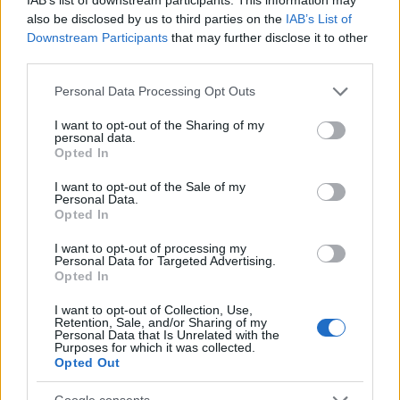
also be disclosed by us to third parties on the
IAB’s List of
Downstream Participants
that may further disclose it to other
third parties.
Gólzáporos meccset nyert meg a Miskolc
Please note that this website/app uses one or more Google
Personal Data Processing Opt Outs
services and may gather and store information including but
not limited to your visit or usage behaviour. You may click to
I want to opt-out of the Sharing of my
personal data.
grant or deny consent to Google and its third-party tags to
Opted In
A Vienna Capitals legyőzte a finn
use your data for below specified purposes in below Google
bajnokot
consent section.
I want to opt-out of the Sale of my
Personal Data.
Opted In
I want to opt-out of processing my
Kanadai győzelem a junior-világkupán
Personal Data for Targeted Advertising.
Opted In
I want to opt-out of Collection, Use,
Retention, Sale, and/or Sharing of my
Personal Data that Is Unrelated with the
Purposes for which it was collected.
Szólj hozzá!
Opted Out
A hozzászóláshoz be kell lépned!