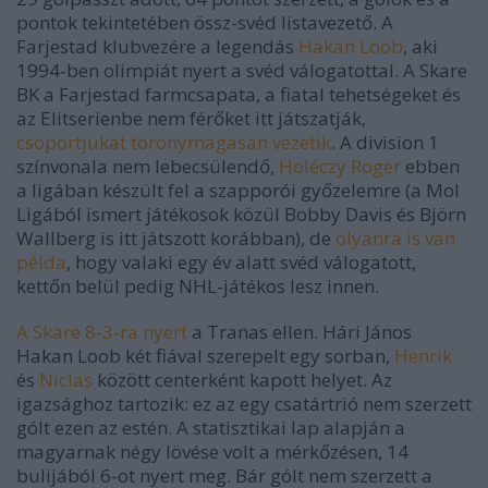
pontok tekintetében össz-svéd listavezető. A
Farjestad klubvezére a legendás
Hakan Loob
, aki
1994-ben olimpiát nyert a svéd válogatottal. A Skare
BK a Farjestad farmcsapata, a fiatal tehetségeket és
az Elitserienbe nem férőket itt játszatják,
csoportjukat toronymagasan vezetik
. A division 1
színvonala nem lebecsülendő,
Holéczy Roger
ebben
a ligában készült fel a szapporói győzelemre (a Mol
Ligából ismert játékosok közül Bobby Davis és Björn
Wallberg is itt játszott korábban), de
olyanra is van
példa
, hogy valaki egy év alatt svéd válogatott,
kettőn belül pedig NHL-játékos lesz innen.
A Skare 8-3-ra nyert
a Tranas ellen. Hári János
Hakan Loob két fiával szerepelt egy sorban,
Henrik
és
Niclas
között centerként kapott helyet. Az
igazsághoz tartozik: ez az egy csatártrió nem szerzett
gólt ezen az estén. A statisztikai lap alapján a
magyarnak négy lövése volt a mérkőzésen, 14
bulijából 6-ot nyert meg. Bár gólt nem szerzett a