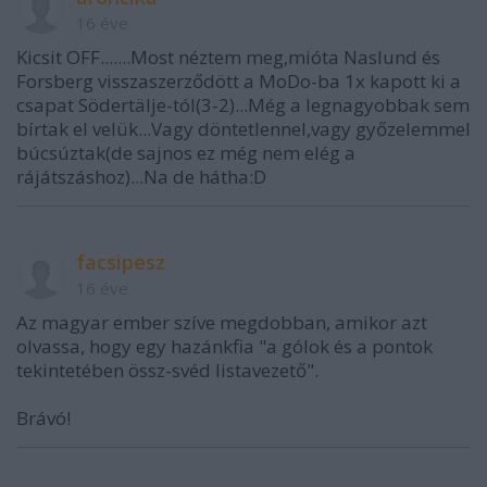
16 éve
Kicsit OFF.......Most néztem meg,mióta Naslund és
Forsberg visszaszerződött a MoDo-ba 1x kapott ki a
csapat Södertälje-tól(3-2)...Még a legnagyobbak sem
bírtak el velük...Vagy döntetlennel,vagy győzelemmel
búcsúztak(de sajnos ez még nem elég a
rájátszáshoz)...Na de hátha:D
facsipesz
16 éve
Az magyar ember szíve megdobban, amikor azt
olvassa, hogy egy hazánkfia "a gólok és a pontok
tekintetében össz-svéd listavezető".
Brávó!