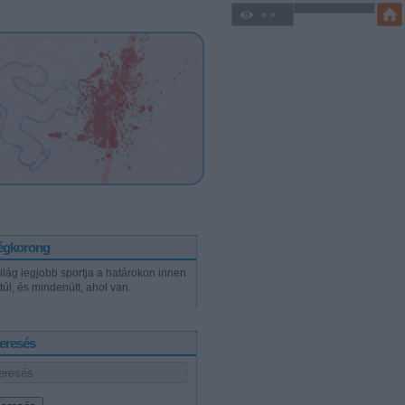
égkorong
világ legjobb sportja a határokon innen
túl, és mindenütt, ahol van.
eresés