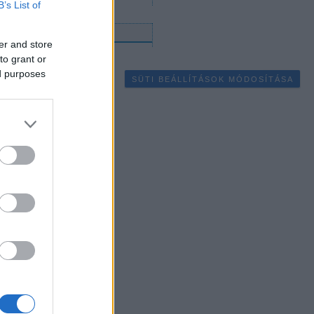
B’s List of
gyéb
er and store
to grant or
ed purposes
SÜTI BEÁLLÍTÁSOK MÓDOSÍTÁSA