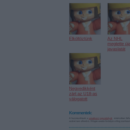
Elköltöztünk
Az NHL
megtette új
javaslatát
Negyedikként
zárt az U18-as
válogatott
Kommentek:
A hozzászólások a
vonatkozó jogszabályok
értelmében felha
azokat nem ellenőrzi. Kifogás esetén forduljon a blog szerkes