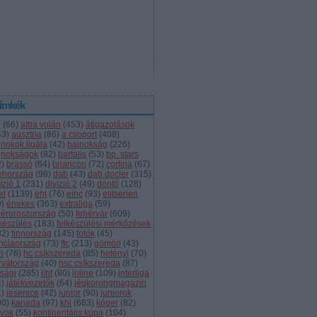
ímkék
l
(
66
)
alba volán
(
453
)
átigazolások
43
)
ausztria
(
86
)
a csoport
(
408
)
jnokok ligája
(
42
)
bajnokság
(
226
)
jnokságok
(
82
)
bartalis
(
53
)
bp. stars
2
)
brassó
(
64
)
briancon
(
72
)
cortina
(
67
)
ehország
(
98
)
dab
(
43
)
dab.docler
(
315
)
ízió 1
(
231
)
divízió 2
(
49
)
döntő
(
128
)
el
(
1139
)
eht
(
76
)
eihc
(
93
)
elitserien
9
)
énekes
(
363
)
extraliga
(
59
)
héroroszország
(
50
)
fehérvár
(
609
)
lkészülés
(
183
)
felkészülési mérkőzések
82
)
finnország
(
145
)
fotók
(
45
)
anciaország
(
73
)
ftc
(
213
)
gömöri
(
43
)
i
(
76
)
hc csíkszereda
(
85
)
hetényi
(
70
)
rvátország
(
40
)
hsc csíkszereda
(
87
)
úsági
(
285
)
iihf
(
80
)
inline
(
109
)
interliga
4
)
játékvezetők
(
64
)
jégkorongmagazin
1
)
jesenice
(
42
)
junior
(
90
)
juniorok
00
)
kanada
(
97
)
khl
(
663
)
kóger
(
82
)
lyök
(
55
)
kontinentális kupa
(
104
)