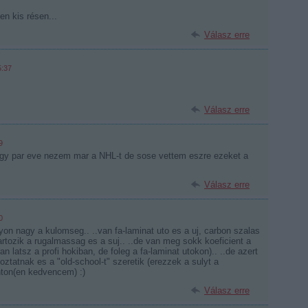
yen kis résen...
Válasz erre
5:37
Válasz erre
9
e egy par eve nezem mar a NHL-t de sose vettem eszre ezeket a
Válasz erre
0
on nagy a kulomseg.. ..van fa-laminat uto es a uj, carbon szalas
artozik a rugalmassag es a suj.. ..de van meg sokk koeficient a
ran latsz a profi hokiban, de foleg a fa-laminat utokon).. ..de azert
ztatnak es a "old-school-t" szeretik (erezzek a sulyt a
nton(en kedvencem) :)
Válasz erre