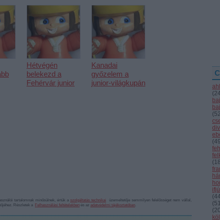
Hétvégén
Kanadai
C
abb
belekezd a
győzelem a
Fehérvár junior
junior-világkupán
ah
(
2
ba
ba
(
5
cs
div
eb
(
4
fe
fe
(
1
fr
hár
ho
ifj
(
4
sználói tartalomnak minősülnek, értük a
szolgáltatás technikai
üzemeltetője semmilyen felelősséget nem vállal,
(
5
ztőjéhez. Részletek a
Felhasználási feltételekben
és az
adatvédelmi tájékoztatóban
.
(
2
kö