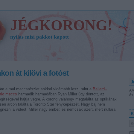
JÉGKORONG!
nyilas misi pakkot kapott
kon át kilövi a fotóst
J
m a mai meccsrészlet sokkal vidámabb lesz, mint a
Ballard–
A 
alo meccs
harmadik harmadában Ryan Miller úgy döntött, az
és 
gítségével hajtja végre. A korong valahogy megtalálta az optikának
esen arcon találta a Toronto Star fényképészét. Nagy baj nem
gignézni a videót. Miller nagy ember, és nemcsak azért, mert nullára
K