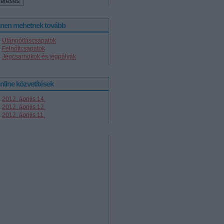
nnen mehetnek tovább
Utánpótláscsapatok
Felnőttcsapatok
Jégcsarnokok és jégpályák
nline közvetítések
2012. április 14.
2012. április 12.
2012. április 11.