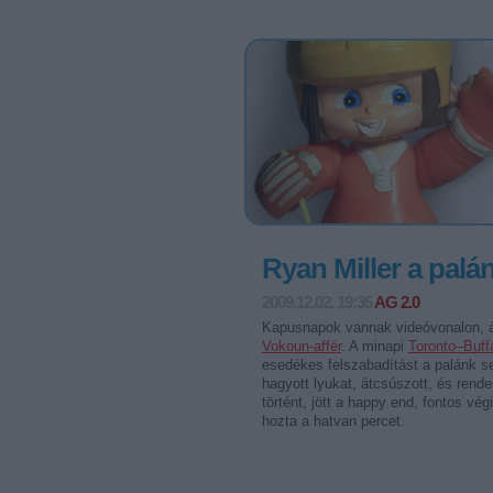
Ryan Miller a palán
2009.12.02. 19:35
AG 2.0
Kapusnapok vannak videóvonalon, á
Vokoun-affér
. A minapi
Toronto–Buff
esedékes felszabadítást a palánk se
hagyott lyukat, átcsúszott, és rend
történt, jött a happy end, fontos vé
hozta a hatvan percet.