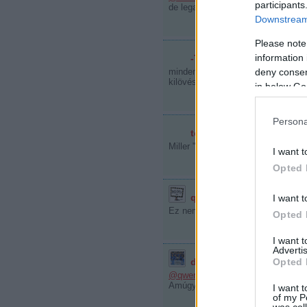
participants
de legalább ő kompenzálta!! nem 
Downstream 
Please note
information 
-Toboz-
2009.12.02. 20:02:36
deny consent
mindenesetre elég furcsa megoldás
kilövésétöl
in below Go
Persona
toy dolls
2009.12.02. 20:03:58
Miller "shutout" . az azt jelenti, h 
I want t
Opted 
qwertzuiop05
I want t
2009.12.02. 20
Ez nem diléjing dö gém?:o)
Opted 
I want 
Advertis
Opted 
durex26
·
http://www.youtub
@qwertzuiop05
: ez jutott nekem i
Amúgy három relikviát kapott: egy b
I want t
of my P
was col