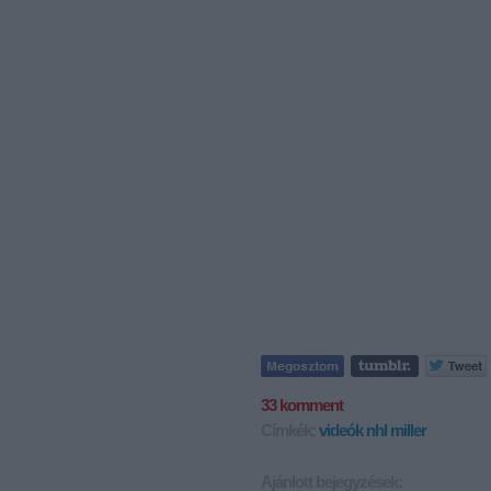
33
komment
Címkék:
videók
nhl
miller
Ajánlott bejegyzések: