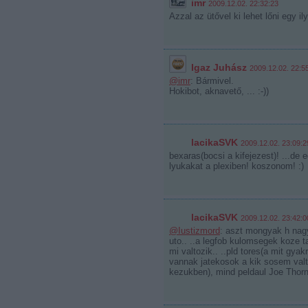
imr
2009.12.02. 22:32:23
Azzal az ütővel ki lehet lőni egy il
Igaz Juhász
2009.12.02. 22:5
@imr
: Bármivel.
Hokibot, aknavető, ... :-))
lacikaSVK
2009.12.02. 23:09:2
bexaras(bocsi a kifejezest)! ...d
lyukakat a plexiben! koszonom! :)
lacikaSVK
2009.12.02. 23:42:0
@Iustizmord
: aszt mongyak h nagy
uto.. ..a legfob kulomsegek koze t
mi valtozik.. ..pld tores(a mit gyak
vannak jatekosok a kik sosem valto
kezukben), mind peldaul Joe Thor