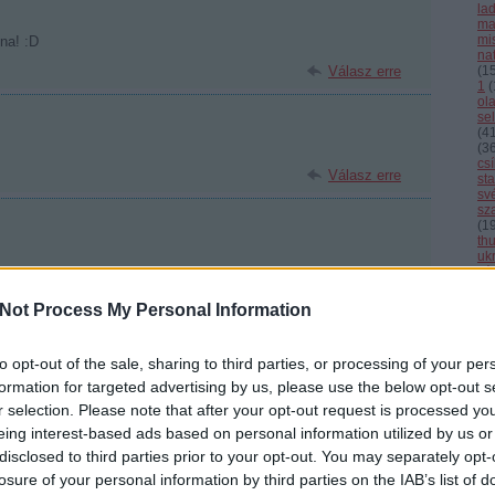
la
ma
mi
lna! :D
nat
Válasz erre
(
1
1
(
ol
se
(
4
(
3
cs
Válasz erre
st
sv
sz
(
1
th
uk
vál
Válasz erre
vb
vi
Not Process My Personal Information
Cí
 öreg Borsodból
2009.12.02. 19:53:55
. Hála az égnek, hogy nincs nagyobb baja. Remélem az asszony
to opt-out of the sale, sharing to third parties, or processing of your per
F
rekededt.:D:D:D
formation for targeted advertising by us, please use the below opt-out s
ersze persze:D:D
r selection. Please note that after your opt-out request is processed y
Válasz erre
eing interest-based ads based on personal information utilized by us or
disclosed to third parties prior to your opt-out. You may separately opt-
to.hu/hulberbetti
2009.12.02. 20:02:13
losure of your personal information by third parties on the IAB’s list of
tiltani! :-)