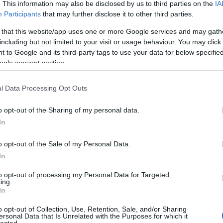
. This information may also be disclosed by us to third parties on the
IA
semmi!!!
Participants
that may further disclose it to other third parties.
Válasz erre
E
 that this website/app uses one or more Google services and may gath
including but not limited to your visit or usage behaviour. You may click 
 to Google and its third-party tags to use your data for below specifi
/szög volt a kapus részéröl, most eltekintve a korong lyukon valo
ogle consent section.
Válasz erre
l Data Processing Opt Outs
kilötte a korondot a kicsi lyukon?! :S
o opt-out of the Sharing of my personal data.
Válasz erre
In
o opt-out of the Sale of my Personal Data.
:10:01
In
Válasz erre
to opt-out of processing my Personal Data for Targeted
ing.
In
e.com/watch?v=GXDch9MnG9o
2009.12.02. 20:12:12
s eszembe :D.
ot, egy korong, és egy priceless lila folt :D
o opt-out of Collection, Use, Retention, Sale, and/or Sharing
ersonal Data that Is Unrelated with the Purposes for which it
Válasz erre
lected.