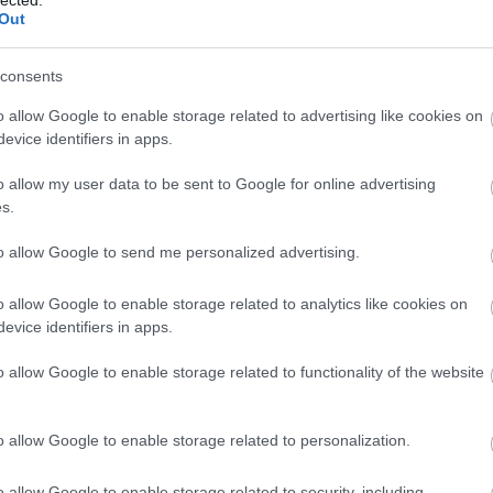
Out
12.02. 20:51:10
consents
indig nem hiszem el, hogy ott ki birta lőni a korongot Miller.
o allow Google to enable storage related to advertising like cookies on
csinált!:-)XD
evice identifiers in apps.
Válasz erre
o allow my user data to be sent to Google for online advertising
53
s.
karbonszálas aranyötvözet, vagy távvezérelhető vele a
to allow Google to send me personalized advertising.
Válasz erre
o allow Google to enable storage related to analytics like cookies on
evice identifiers in apps.
 :D de jófej volt, hogy odaadta az ütőt :)
o allow Google to enable storage related to functionality of the website
Válasz erre
o allow Google to enable storage related to personalization.
mindegyik NHL ütőben, ezért nem játszhat ott Szuper, mert elvenné
ódott, szerintem a fényképgép kioldóját próbálta eltalálni és pózolt
ján félmosolyt a szája sarkában!
o allow Google to enable storage related to security, including