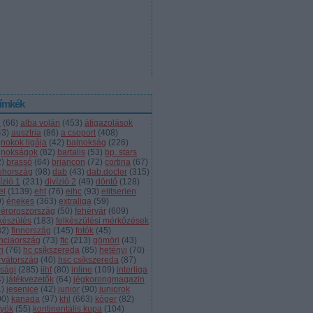
ímkék
l
(
66
)
alba volán
(
453
)
átigazolások
43
)
ausztria
(
86
)
a csoport
(
408
)
jnokok ligája
(
42
)
bajnokság
(
226
)
jnokságok
(
82
)
bartalis
(
53
)
bp. stars
2
)
brassó
(
64
)
briancon
(
72
)
cortina
(
67
)
ehország
(
98
)
dab
(
43
)
dab.docler
(
315
)
ízió 1
(
231
)
divízió 2
(
49
)
döntő
(
128
)
el
(
1139
)
eht
(
76
)
eihc
(
93
)
elitserien
9
)
énekes
(
363
)
extraliga
(
59
)
héroroszország
(
50
)
fehérvár
(
609
)
lkészülés
(
183
)
felkészülési mérkőzések
82
)
finnország
(
145
)
fotók
(
45
)
anciaország
(
73
)
ftc
(
213
)
gömöri
(
43
)
i
(
76
)
hc csíkszereda
(
85
)
hetényi
(
70
)
rvátország
(
40
)
hsc csíkszereda
(
87
)
úsági
(
285
)
iihf
(
80
)
inline
(
109
)
interliga
4
)
játékvezetők
(
64
)
jégkorongmagazin
1
)
jesenice
(
42
)
junior
(
90
)
juniorok
00
)
kanada
(
97
)
khl
(
663
)
kóger
(
82
)
lyök
(
55
)
kontinentális kupa
(
104
)