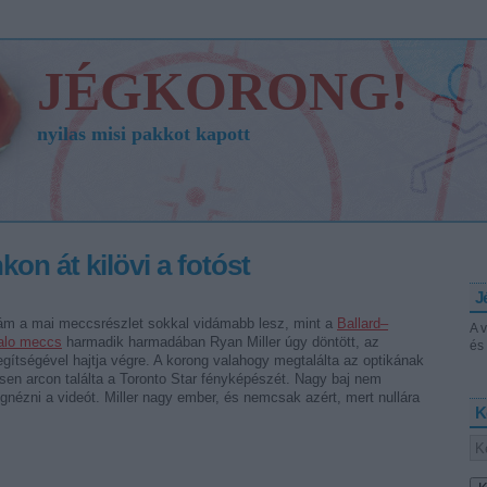
JÉGKORONG!
nyilas misi pakkot kapott
kon át kilövi a fotóst
J
m a mai meccsrészlet sokkal vidámabb lesz, mint a
Ballard–
A 
alo meccs
harmadik harmadában Ryan Miller úgy döntött, az
és 
gítségével hajtja végre. A korong valahogy megtalálta az optikának
esen arcon találta a Toronto Star fényképészét. Nagy baj nem
gignézni a videót. Miller nagy ember, és nemcsak azért, mert nullára
K