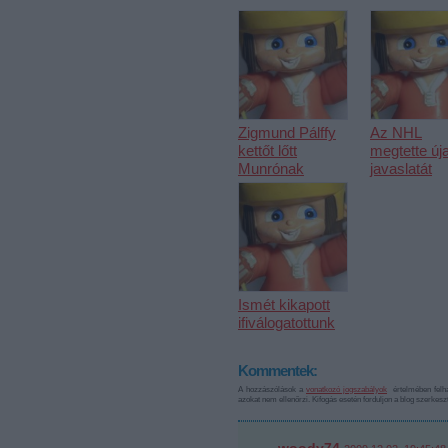
Zigmund Pálffy
Az NHL
kettőt lőtt
megtette új
Munrónak
javaslatát
Ismét kikapott
ifiválogatottunk
Kommentek:
A hozzászólások a
vonatkozó jogszabályok
értelmében felha
azokat nem ellenőrzi. Kifogás esetén forduljon a blog szerkes