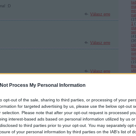
la
lna! :D
ma
mi
Válasz erre
nat
(
1
1
(
ol
se
(
4
(
3
Válasz erre
cs
st
sv
sz
(
1
th
uk
Válasz erre
vál
vb
vi
Not Process My Personal Information
 öreg Borsodból
2009.12.02. 19:53:55
Cí
. Hála az égnek, hogy nincs nagyobb baja. Remélem az asszony
rekededt.:D:D:D
to opt-out of the sale, sharing to third parties, or processing of your per
ersze persze:D:D
F
formation for targeted advertising by us, please use the below opt-out s
Válasz erre
r selection. Please note that after your opt-out request is processed y
eing interest-based ads based on personal information utilized by us or
to.hu/hulberbetti
2009.12.02. 20:02:13
disclosed to third parties prior to your opt-out. You may separately opt-
tiltani! :-)
losure of your personal information by third parties on the IAB’s list of
semmi!!!