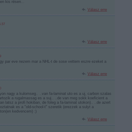
yen kis résen...
Válasz erre
5:37
Válasz erre
9
e egy par eve nezem mar a NHL-t de sose vettem eszre ezeket a
Válasz erre
0
on nagy a kulomseg.. ..van fa-laminat uto es a uj, carbon szalas
artozik a rugalmassag es a suj.. ..de van meg sokk koeficient a
ran latsz a profi hokiban, de foleg a fa-laminat utokon).. ..de azert
ztatnak es a "old-school-t" szeretik (erezzek a sulyt a
nton(en kedvencem) :)
Válasz erre