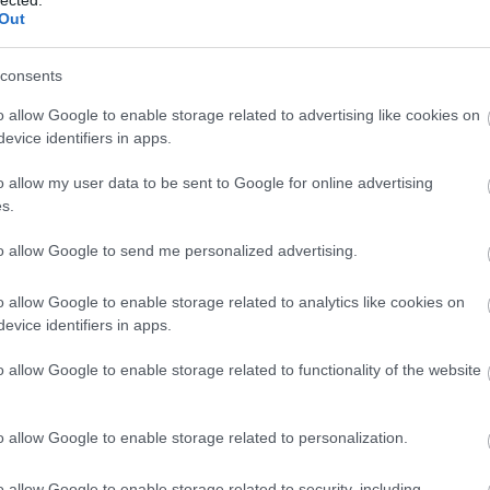
Out
12.02. 20:51:10
indig nem hiszem el, hogy ott ki birta lőni a korongot Miller.
consents
csinált!:-)XD
o allow Google to enable storage related to advertising like cookies on
Válasz erre
evice identifiers in apps.
o allow my user data to be sent to Google for online advertising
53
karbonszálas aranyötvözet, vagy távvezérelhető vele a
s.
Válasz erre
to allow Google to send me personalized advertising.
o allow Google to enable storage related to analytics like cookies on
 :D de jófej volt, hogy odaadta az ütőt :)
evice identifiers in apps.
Válasz erre
o allow Google to enable storage related to functionality of the website
mindegyik NHL ütőben, ezért nem játszhat ott Szuper, mert elvenné
o allow Google to enable storage related to personalization.
ódott, szerintem a fényképgép kioldóját próbálta eltalálni és pózolt
ján félmosolyt a szája sarkában!
Válasz erre
o allow Google to enable storage related to security, including