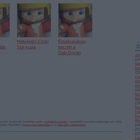
Hétvégén Csíki
Érsekújváron
C
abb
Sör-kupa
tesztel a
Dab.Docler
ah
(
2
ba
ba
(
5
cs
div
eb
(
4
fe
fe
(
1
fr
hár
ho
ifj
sználói tartalomnak minősülnek, értük a
szolgáltatás technikai
üzemeltetője semmilyen felelősséget nem vállal,
(
4
ztőjéhez. Részletek a
Felhasználási feltételekben
és az
adatvédelmi tájékoztatóban
.
(
5
(
2
kö