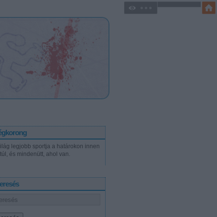
égkorong
világ legjobb sportja a határokon innen
túl, és mindenütt, ahol van.
eresés