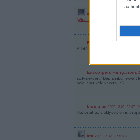
authenti
durex26
·
http://www.youtub
@Iustizmord
: meg jól lehet keverni
Bálna_
2009.12.02. 22:03:29
A fotós felszerelése engem jobban é
Euscorpius Hungaricus
szilvalekvárt? Bár, amiből lekvárt 
bele lehet vele keverni. :-)
krumplee
2009.12.02. 22:07:19
Hát ezért az ereklyéért én is széj
imr
2009.12.02. 22:32:23