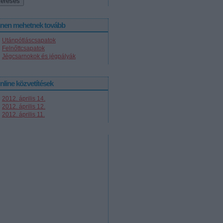
nnen mehetnek tovább
Utánpótláscsapatok
Felnőttcsapatok
Jégcsarnokok és jégpályák
nline közvetítések
2012. április 14.
2012. április 12.
2012. április 11.