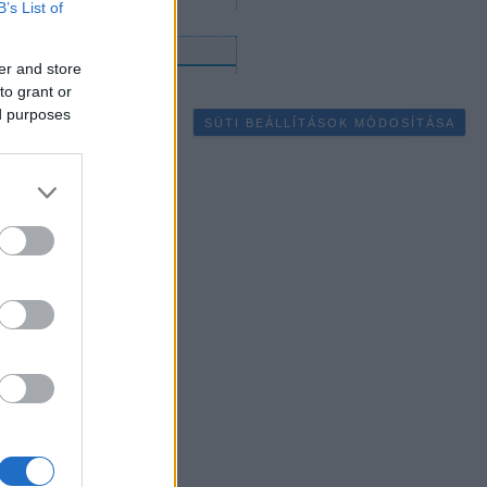
B’s List of
gyéb
er and store
to grant or
ed purposes
SÜTI BEÁLLÍTÁSOK MÓDOSÍTÁSA