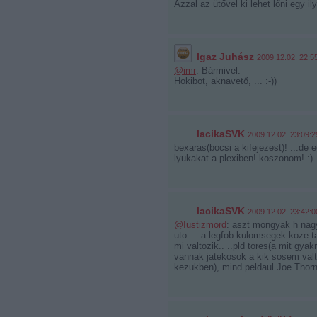
Azzal az ütővel ki lehet lőni egy il
Igaz Juhász
2009.12.02. 22:5
@imr
: Bármivel.
Hokibot, aknavető, ... :-))
lacikaSVK
2009.12.02. 23:09:2
bexaras(bocsi a kifejezest)! ...d
lyukakat a plexiben! koszonom! :)
lacikaSVK
2009.12.02. 23:42:0
@Iustizmord
: aszt mongyak h nagy
uto.. ..a legfob kulomsegek koze t
mi valtozik.. ..pld tores(a mit gyak
vannak jatekosok a kik sosem valto
kezukben), mind peldaul Joe Thor