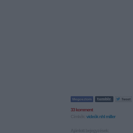
33
komment
Címkék:
videók
nhl
miller
Ajánlott bejegyzések: