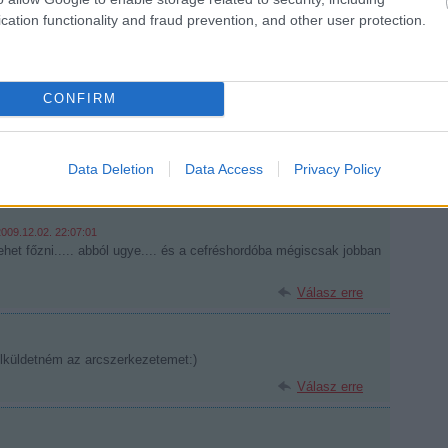
cation functionality and fraud prevention, and other user protection.
e.com/watch?v=GXDch9MnG9o
2009.12.02. 21:43:36
 vele a szilvalekvárt
Válasz erre
CONFIRM
rdekelne, mint az ütő... ha már lehet válogatni :)
Data Deletion
Data Access
Privacy Policy
Válasz erre
2009.12.02. 22:07:01
lehet főzni..... abból ugye.... és a cefréshordóba mégiscsak jobban
Válasz erre
jelküldetném az arcszerkezetemet:)
Válasz erre