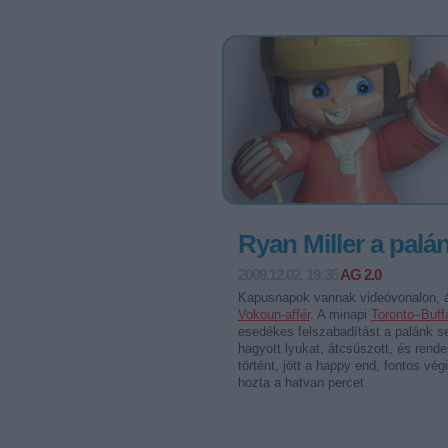
Ryan Miller a palán
2009.12.02. 19:35
AG 2.0
Kapusnapok vannak videóvonalon, á
Vokoun-affér
. A minapi
Toronto–Buff
esedékes felszabadítást a palánk se
hagyott lyukat, átcsúszott, és rend
történt, jött a happy end, fontos vé
hozta a hatvan percet.