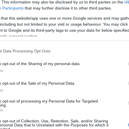
. This information may also be disclosed by us to third parties on the
IA
Válasz erre
Participants
that may further disclose it to other third parties.
E
 that this website/app uses one or more Google services and may gath
including but not limited to your visit or usage behaviour. You may click 
/szög volt a kapus részéröl, most eltekintve a korong lyukon valo
 to Google and its third-party tags to use your data for below specifi
ogle consent section.
Válasz erre
l Data Processing Opt Outs
kilötte a korondot a kicsi lyukon?! :S
o opt-out of the Sharing of my personal data.
Válasz erre
In
:10:01
o opt-out of the Sale of my Personal Data.
In
Válasz erre
to opt-out of processing my Personal Data for Targeted
ing.
e.com/watch?v=GXDch9MnG9o
2009.12.02. 20:12:12
In
s eszembe :D.
ot, egy korong, és egy priceless lila folt :D
o opt-out of Collection, Use, Retention, Sale, and/or Sharing
Válasz erre
ersonal Data that Is Unrelated with the Purposes for which it
lected.