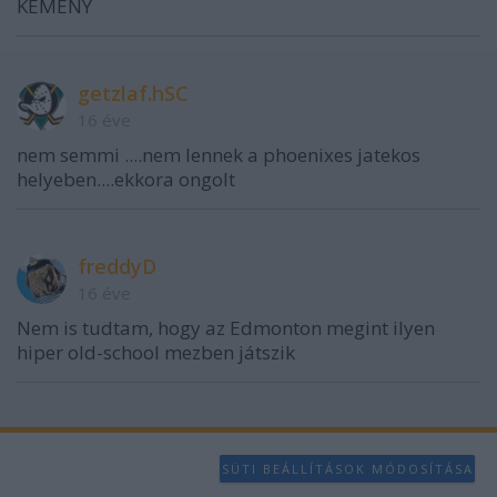
KEMENY
getzlaf.hSC
16 éve
nem semmi ....nem lennek a phoenixes jatekos
helyeben....ekkora ongolt
freddyD
16 éve
Nem is tudtam, hogy az Edmonton megint ilyen
hiper old-school mezben játszik
SÜTI BEÁLLÍTÁSOK MÓDOSÍTÁSA