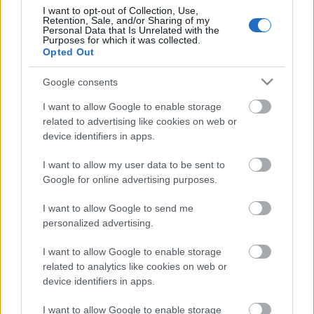
I want to opt-out of Collection, Use,
Retention, Sale, and/or Sharing of my
Personal Data that Is Unrelated with the
Purposes for which it was collected.
Mariborba utazik a juniorválogatott
Opted Out
Google consents
I want to allow Google to enable storage
A Vienna Capitals legyőzte a finn
related to advertising like cookies on web or
bajnokot
device identifiers in apps.
I want to allow my user data to be sent to
Google for online advertising purposes.
Szólj hozzá!
I want to allow Google to send me
personalized advertising.
A hozzászóláshoz be kell lépned!
I want to allow Google to enable storage
related to analytics like cookies on web or
device identifiers in apps.
I want to allow Google to enable storage