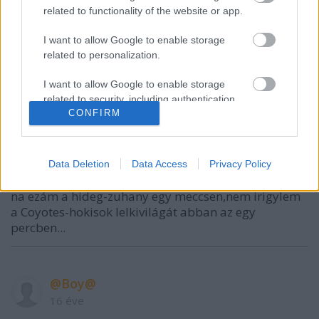
related to functionality of the website or app.
I want to allow Google to enable storage
VAGY
related to personalization.
I want to allow Google to enable storage
related to security, including authentication
CONFIRM
functionality and fraud prevention, and other
user protection.
Thomas_AV
Data Deletion
Data Access
Privacy Policy
16 éve
na ezám a hideg-zuhany egy meccsen,nem irigylem
a Coyotes-hokisok lelkivilágát abban az egy
percben...
@Boy@
16 éve