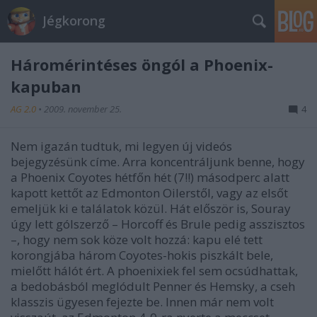
Jégkorong
Háromérintéses öngól a Phoenix-
kapuban
AG 2.0
•
2009. november 25.
4
Nem igazán tudtuk, mi legyen új videós
bejegyzésünk címe. Arra koncentráljunk benne, hogy
a Phoenix Coyotes hétfőn hét (7!!) másodperc alatt
kapott kettőt az Edmonton Oilerstől, vagy az elsőt
emeljük ki e találatok közül. Hát először is, Souray
úgy lett gólszerző – Horcoff és Brule pedig asszisztos
–, hogy nem sok köze volt hozzá: kapu elé tett
korongjába három Coyotes-hokis piszkált bele,
mielőtt hálót ért. A phoenixiek fel sem ocsúdhattak,
a bedobásból meglódult Penner és Hemsky, a cseh
klasszis ügyesen fejezte be. Innen már nem volt