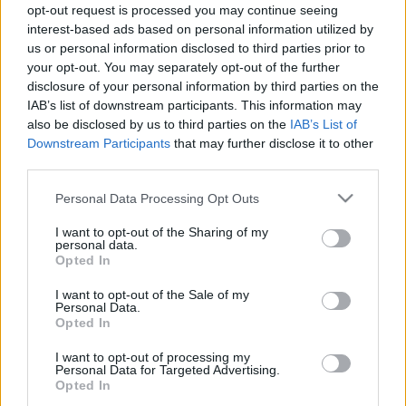
opt-out request is processed you may continue seeing
Címkék:
videók
phoenix
nhl
hemsky
souray
edmonton
interest-based ads based on personal information utilized by
us or personal information disclosed to third parties prior to
your opt-out. You may separately opt-out of the further
disclosure of your personal information by third parties on the
IAB’s list of downstream participants. This information may
Ajánlott bejegyzések:
also be disclosed by us to third parties on the
IAB’s List of
Downstream Participants
that may further disclose it to other
third parties.
Lencsés Tamás az FTC játékosa
Please note that this website/app uses one or more Google
Personal Data Processing Opt Outs
services and may gather and store information including but
not limited to your visit or usage behaviour. You may click to
I want to opt-out of the Sharing of my
personal data.
grant or deny consent to Google and its third-party tags to
Opted In
use your data for below specified purposes in below Google
Szlovák válogatott csatár a Mol Ligában
consent section.
I want to opt-out of the Sale of my
Personal Data.
Opted In
I want to opt-out of processing my
Personal Data for Targeted Advertising.
Kiütéses dunaújvárosi vereség
Opted In