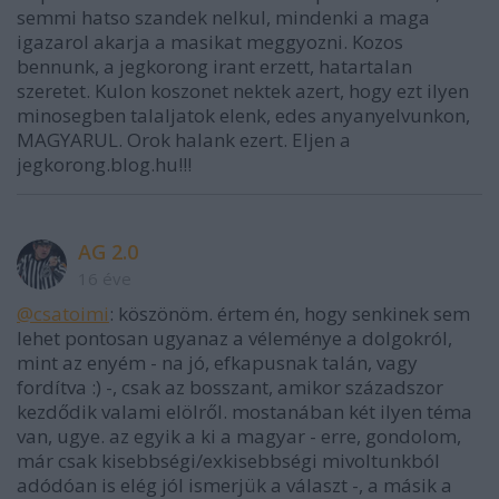
semmi hatso szandek nelkul, mindenki a maga
igazarol akarja a masikat meggyozni. Kozos
bennunk, a jegkorong irant erzett, hatartalan
szeretet. Kulon koszonet nektek azert, hogy ezt ilyen
minosegben talaljatok elenk, edes anyanyelvunkon,
MAGYARUL. Orok halank ezert. Eljen a
jegkorong.blog.hu!!!
AG 2.0
16 éve
@csatoimi
: köszönöm. értem én, hogy senkinek sem
lehet pontosan ugyanaz a véleménye a dolgokról,
mint az enyém - na jó, efkapusnak talán, vagy
fordítva :) -, csak az bosszant, amikor századszor
kezdődik valami elölről. mostanában két ilyen téma
van, ugye. az egyik a ki a magyar - erre, gondolom,
már csak kisebbségi/exkisebbségi mivoltunkból
adódóan is elég jól ismerjük a választ -, a másik a