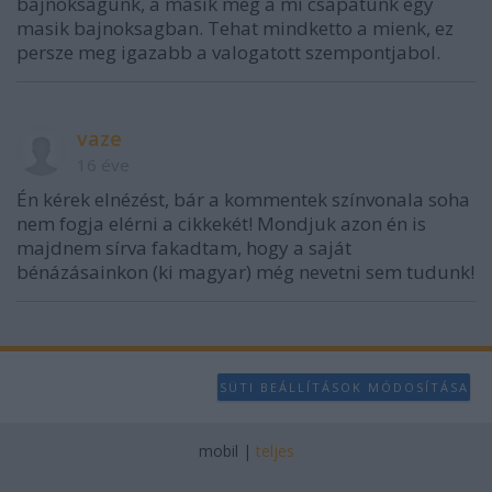
bajnoksagunk, a masik meg a mi csapatunk egy
masik bajnoksagban. Tehat mindketto a mienk, ez
persze meg igazabb a valogatott szempontjabol.
vaze
16 éve
Én kérek elnézést, bár a kommentek színvonala soha
nem fogja elérni a cikkekét! Mondjuk azon én is
majdnem sírva fakadtam, hogy a saját
bénázásainkon (ki magyar) még nevetni sem tudunk!
SÜTI BEÁLLÍTÁSOK MÓDOSÍTÁSA
mobil
|
teljes