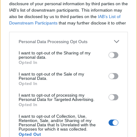
disclosure of your personal information by third parties on the
IAB’s list of downstream participants. This information may
also be disclosed by us to third parties on the
IAB’s List of
Downstream Participants
that may further disclose it to other
VAGY
third parties.
Please note that this website/app uses one or more Google
Personal Data Processing Opt Outs
services and may gather and store information including but
not limited to your visit or usage behaviour. You may click to
I want to opt-out of the Sharing of my
personal data.
grant or deny consent to Google and its third-party tags to
Opted In
use your data for below specified purposes in below Google
csatoimi
consent section.
I want to opt-out of the Sale of my
Personal Data.
16 éve
Opted In
A svéd–cseh meccsen már az 57. másodpercben
I want to opt-out of processing my
betalált Bednar, de a kilencedik percben Mäenpää is
Personal Data for Targeted Advertising.
megoldotta, hogy Schwarznak ne legyen shutoutja.
Opted In
Ezután mindösszesen 14 kiállításperc és egy gól volt
a meccsen: a 45. percben Salmelainen találata finn
I want to opt-out of Collection, Use,
Retention, Sale, and/or Sharing of my
győzelmet eredményezett, 2-1.
Personal Data that Is Unrelated with the
Purposes for which it was collected.
Opted Out
Ez igy nem teljesen helyes.