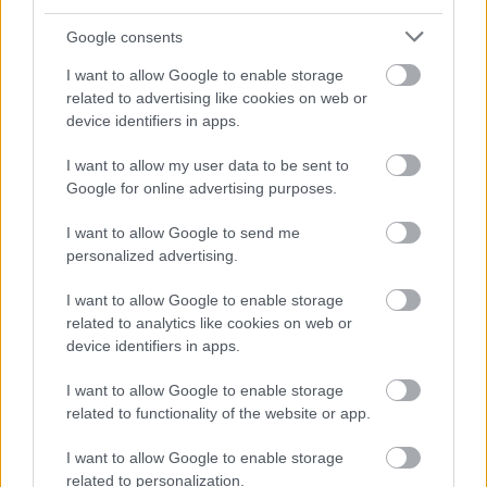
Google consents
I want to allow Google to enable storage
tatuuu21
related to advertising like cookies on web or
16 éve
device identifiers in apps.
@csatoimi
: Akkor hogyan lenne az? :)
I want to allow my user data to be sent to
Google for online advertising purposes.
csatoimi
I want to allow Google to send me
16 éve
personalized advertising.
@tatuuu21
: A finn-cseh meccsen . . . :)
I want to allow Google to enable storage
related to analytics like cookies on web or
device identifiers in apps.
tatuuu21
I want to allow Google to enable storage
16 éve
related to functionality of the website or app.
@csatoimi
: ááá vagy úgy!! :)
I want to allow Google to enable storage
related to personalization.