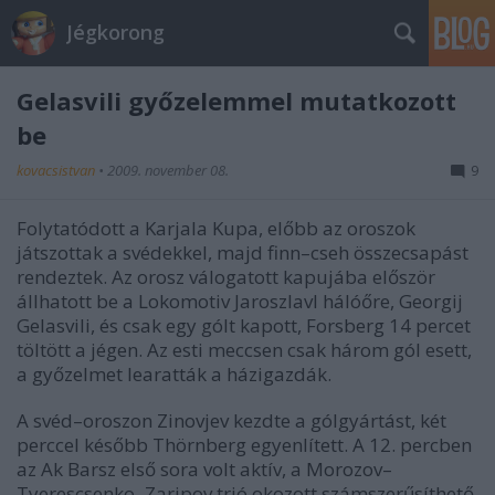
Jégkorong
Gelasvili győzelemmel mutatkozott
be
kovacsistvan
•
2009. november 08.
9
Folytatódott a Karjala Kupa, előbb az oroszok
játszottak a svédekkel, majd finn–cseh összecsapást
rendeztek. Az orosz válogatott kapujába először
állhatott be a Lokomotiv Jaroszlavl hálóőre, Georgij
Gelasvili, és csak egy gólt kapott, Forsberg 14 percet
töltött a jégen. Az esti meccsen csak három gól esett,
a győzelmet learatták a házigazdák.
A svéd–oroszon Zinovjev kezdte a gólgyártást, két
perccel később Thörnberg egyenlített. A 12. percben
az Ak Barsz első sora volt aktív, a Morozov–
Tyerescsenko–Zaripov trió okozott számszerűsíthető