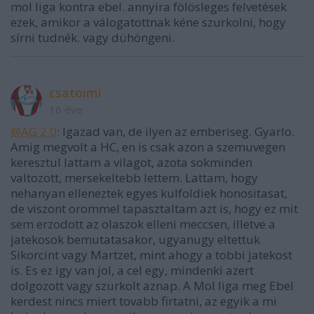
mol liga kontra ebel. annyira fölösleges felvetések
ezek, amikor a válogatottnak kéne szurkolni, hogy
sírni tudnék. vagy dühöngeni.
csatoimi
16 éve
@AG 2.0
: Igazad van, de ilyen az emberiseg. Gyarlo.
Amig megvolt a HC, en is csak azon a szemuvegen
keresztul lattam a vilagot, azota sokminden
valtozott, mersekeltebb lettem. Lattam, hogy
nehanyan elleneztek egyes kulfoldiek honositasat,
de viszont orommel tapasztaltam azt is, hogy ez mit
sem erzodott az olaszok elleni meccsen, illetve a
jatekosok bemutatasakor, ugyanugy eltettuk
Sikorcint vagy Martzet, mint ahogy a tobbi jatekost
is. Es ez igy van jol, a cel egy, mindenki azert
dolgozott vagy szurkolt aznap. A Mol liga meg Ebel
kerdest nincs miert tovabb firtatni, az egyik a mi