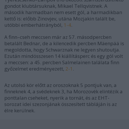
gondot klubtársuknak, Mikael Tellqvistnek. A
második harmadban nem esett gól, a harmadikban
kettő is: előbb Zinovjev, utána Mozjakin talált be,
utóbbi emberhátrányból,
1-4
.
A finn–cseh meccsen már az 57. másodpercben
betalált Bednar, de a kilencedik percben Mäenpää is
megoldotta, hogy Schwarznak ne legyen shutoutja.
Ezután mindösszesen 14 kiállításperc és egy gól volt
a meccsen: a 45. percben Salmelainen találata finn
győzelmet eredményezett,
2-1
.
Az utolsó kör előtt az oroszoknak 5 pontjuk van, a
finneknek 4, a svédeknek 3, ha Morozovék elintézik a
ponttalan cseheket, nyerik a tornát, és az EHT-
sorozat idei szezonjának összesített tábláján is az
élre kerülnek.