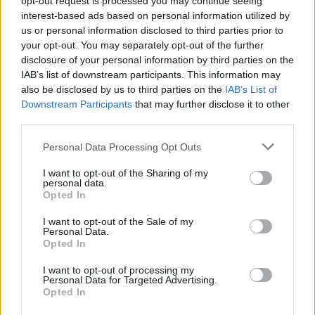
opt-out request is processed you may continue seeing
16 éve
interest-based ads based on personal information utilized by
17 másodpercnél a másik kommentátor a Péntek 13
us or personal information disclosed to third parties prior to
"zenéjét" imitálja. :)
your opt-out. You may separately opt-out of the further
disclosure of your personal information by third parties on the
IAB’s list of downstream participants. This information may
also be disclosed by us to third parties on the
IAB’s List of
fernetstock
Downstream Participants
that may further disclose it to other
16 éve
third parties.
Ettől biztos Huet kapott!
Please note that this website/app uses one or more Google
Personal Data Processing Opt Outs
services and may gather and store information including but
not limited to your visit or usage behaviour. You may click to
I want to opt-out of the Sharing of my
personal data.
grant or deny consent to Google and its third-party tags to
magic11
Opted In
use your data for below specified purposes in below Google
16 éve
consent section.
I want to opt-out of the Sale of my
még szerencse, hogy nem befolyásolta a
Personal Data.
Opted In
végeredményt. iszonyat érzés ilyen gólt kapni. a
lehető legrosszabb a világon...
I want to opt-out of processing my
Personal Data for Targeted Advertising.
Opted In