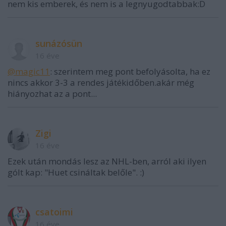
nem kis emberek, és nem is a legnyugodtabbak:D
sunázósün
16 éve
@magic11
: szerintem meg pont befolyásolta, ha ez
nincs akkor 3-3 a rendes játékidőben.akár még
hiányozhat az a pont...
Zigi
16 éve
Ezek után mondás lesz az NHL-ben, arról aki ilyen
gólt kap: "Huet csináltak belőle". :)
csatoimi
16 éve