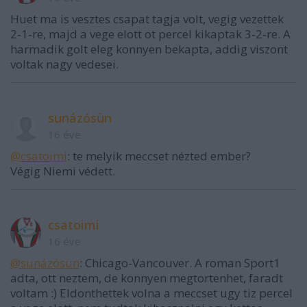
Huet ma is vesztes csapat tagja volt, vegig vezettek
2-1-re, majd a vege elott ot percel kikaptak 3-2-re. A
harmadik golt eleg konnyen bekapta, addig viszont
voltak nagy vedesei.
sunázósün
16 éve
@csatoimi
: te melyik meccset nézted ember?
Végig Niemi védett.
csatoimi
16 éve
@sunázósün
: Chicago-Vancouver. A roman Sport1
adta, ott neztem, de konnyen megtortenhet, faradt
voltam :) Eldonthettek volna a meccset ugy tiz percel