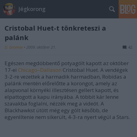
Jégkorong
Cristobal Huet-t tönkreteszi a
palánk
D. Gromov
•
2009. október 21.
42
Egészen megdöbbentő potyagólt kapott az október
17-ei
Chicago–Dallason
Cristobal Huet. A vendégek
3-2-re vezettek a harmadik harmadban, Robidas a
palánk mentén előrelőtte a korongot, amely az
alapvonal környéki illesztésen gellert kapott, és
elpattogott a kapu irányába. A többit kár lenne
szavakba foglalni, nézzék meg a videót. A
Blackhawkst ütött még egy gólt később, de
egyenlítenie nem sikerült, 4-3-ra nyert végül a Stars.