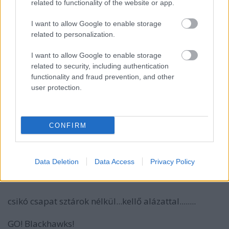
related to functionality of the website or app.
vaze
I want to allow Google to enable storage
16 éve
related to personalization.
@csa1
: pontosan! Szélig volt és a norvégok ellen! :)
I want to allow Google to enable storage
related to security, including authentication
functionality and fraud prevention, and other
Dezső bácsi
user protection.
16 éve
én örülök, hogy bement a korong a kapuba.
CONFIRM
ihatemylife
Data Deletion
16 éve
Data Access
Privacy Policy
"csak a Blackhawks"
csikó csapat sztárok nélkül...kellő alázattal........
GO! Blackhawks!