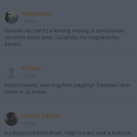
Minarikede
16 éve
Gyáááá vazzze! Ez a korong mindig is teniszlabda
szeretett volna lenni. Gondolta ma megvalósítja
álmait.
Kityusz
16 éve
Aztamindenit, nem irigylem szegényt. Életében nem
felejti el az biztos.
Csődör Johnny
16 éve
a pályamunkások élnek még?:D azért ezek a hokisok