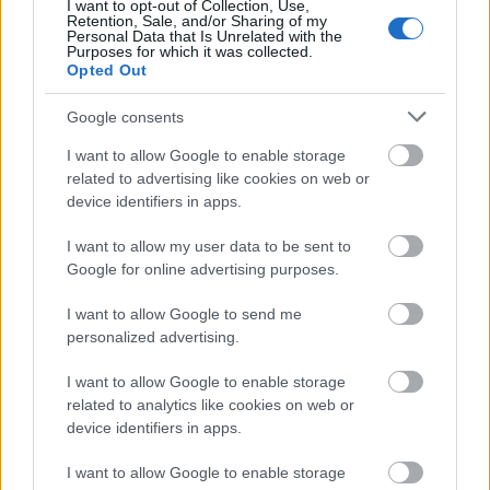
YNWA
I want to opt-out of Collection, Use,
Retention, Sale, and/or Sharing of my
16 éve
Personal Data that Is Unrelated with the
Purposes for which it was collected.
@fernetstock
: ez fájt.
Opted Out
:D
Google consents
I want to allow Google to enable storage
related to advertising like cookies on web or
Geolány
device identifiers in apps.
16 éve
I want to allow my user data to be sent to
Szerencsétlen, hát erről nem tehet, óriási
Google for online advertising purposes.
balszerencse...
I want to allow Google to send me
personalized advertising.
El' Fogadó
I want to allow Google to enable storage
16 éve
related to analytics like cookies on web or
device identifiers in apps.
@fernetstock
: Ettől lepadlóztam...Köszi :D
I want to allow Google to enable storage