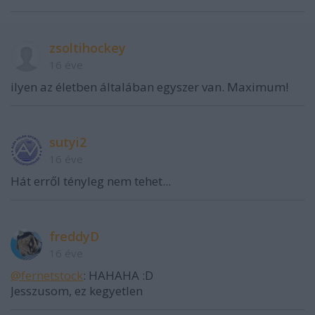
zsoltihockey
16 éve
ilyen az életben általában egyszer van. Maximum!
sutyi2
16 éve
Hát erről tényleg nem tehet...
freddyD
16 éve
@fernetstock
: HAHAHA :D
Jesszusom, ez kegyetlen