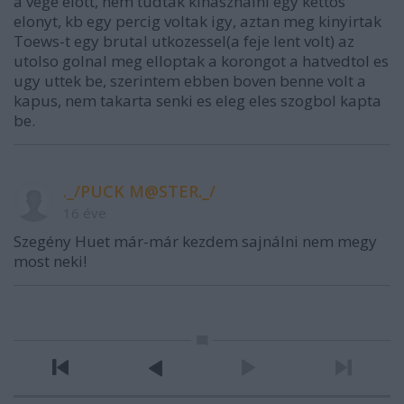
a vege elott, nem tudtak kihasznalni egy kettos
elonyt, kb egy percig voltak igy, aztan meg kinyirtak
Toews-t egy brutal utkozessel(a feje lent volt) az
utolso golnal meg elloptak a korongot a hatvedtol es
ugy uttek be, szerintem ebben boven benne volt a
kapus, nem takarta senki es eleg eles szogbol kapta
be.
._/PUCK M@STER._/
16 éve
Szegény Huet már-már kezdem sajnálni nem megy
most neki!