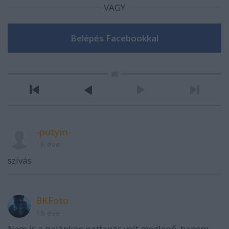
VAGY
-putyin-
16 éve
szívás
BKFoto
16 éve
Nem is a palánkon pattanás volt meglepő, hanem