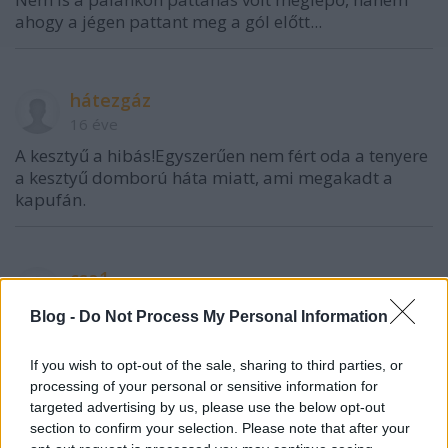
ahogy a jégen pattant meg a gól előtt...
hátezgáz
16 éve
A kesztyű a hibás!Egyszerűen nem fért oda a tenyere
a kesztyű domború háta miatt, ami megakadt a
kapufán.
csa1
16 éve
Blog -
Do Not Process My Personal Information
Annó Szélig is ütött palánkon megpattanósat azt
hiszem a norvégoknak
If you wish to opt-out of the sale, sharing to third parties, or
processing of your personal or sensitive information for
targeted advertising by us, please use the below opt-out
section to confirm your selection. Please note that after your
Cadaver!!