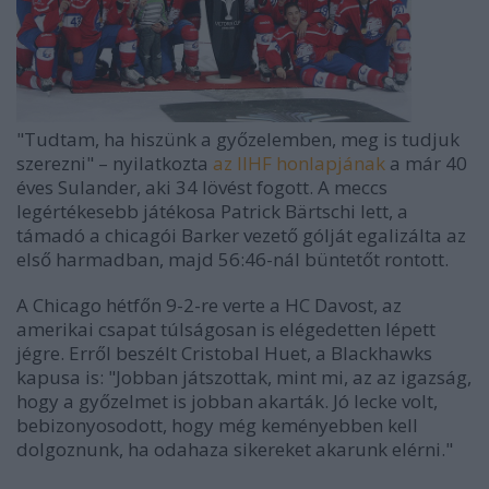
"Tudtam, ha hiszünk a győzelemben, meg is tudjuk
szerezni" – nyilatkozta
az IIHF honlapjának
a már 40
éves Sulander, aki 34 lövést fogott. A meccs
legértékesebb játékosa Patrick Bärtschi lett, a
támadó a chicagói Barker vezető gólját egalizálta az
első harmadban, majd 56:46-nál büntetőt rontott.
A Chicago hétfőn 9-2-re verte a HC Davost, az
amerikai csapat túlságosan is elégedetten lépett
jégre. Erről beszélt Cristobal Huet, a Blackhawks
kapusa is: "Jobban játszottak, mint mi, az az igazság,
hogy a győzelmet is jobban akarták. Jó lecke volt,
bebizonyosodott, hogy még keményebben kell
dolgoznunk, ha odahaza sikereket akarunk elérni."