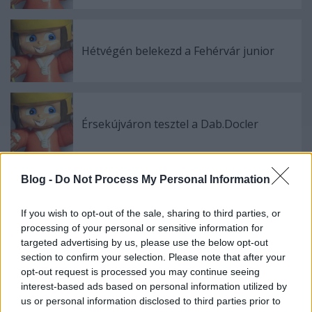
Hétvégén belekezd a Fehérvár junior
Érsekújváron tesztel a Dab.Docler
Blog -
Do Not Process My Personal Information
Kanadai győzelem a junior-világkupán
If you wish to opt-out of the sale, sharing to third parties, or
processing of your personal or sensitive information for
targeted advertising by us, please use the below opt-out
section to confirm your selection. Please note that after your
Megint nyert a Vienna
opt-out request is processed you may continue seeing
interest-based ads based on personal information utilized by
us or personal information disclosed to third parties prior to