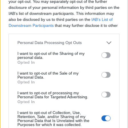
your opt-out. You may separately opt-out of the further
disclosure of your personal information by third parties on the
IAB’s list of downstream participants. This information may
Szólj hozzá!
also be disclosed by us to third parties on the
IAB’s List of
A hozzászóláshoz be kell lépned!
Downstream Participants
that may further disclose it to other
third parties.
Please note that this website/app uses one or more Google
Personal Data Processing Opt Outs
services and may gather and store information including but
not limited to your visit or usage behaviour. You may click to
I want to opt-out of the Sharing of my
personal data.
grant or deny consent to Google and its third-party tags to
Opted In
use your data for below specified purposes in below Google
consent section.
I want to opt-out of the Sale of my
Personal Data.
Opted In
VAGY
I want to opt-out of processing my
Personal Data for Targeted Advertising.
Opted In
I want to opt-out of Collection, Use,
Retention, Sale, and/or Sharing of my
Personal Data that Is Unrelated with the
kovacsistvan
Purposes for which it was collected.