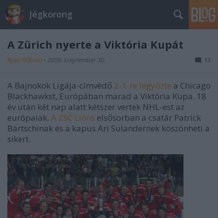
Jégkorong
A Zürich nyerte a Viktória Kupát
Ryan O'Brien
•
2009. szeptember 30.
13
A Bajnokok Ligája-címvédő
2-1-re legyőzte
a Chicago
Blackhawkst, Európában marad a Viktória Kupa. 18
év után két nap alatt kétszer vertek NHL-est az
európaiak.
A ZSC Lions
elsősorban a csatár Patrick
Bärtschinak és a kapus Ari Sulandernek köszönheti a
sikert.