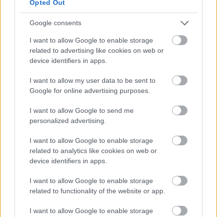
Opted Out
16 éve
Nem poénból verte meg ez a csapat tehát a
Google consents
Metallurgot. Sulander pedig az egyik kedvenc
kapusom lett.
I want to allow Google to enable storage
related to advertising like cookies on web or
device identifiers in apps.
balumaci
I want to allow my user data to be sent to
16 éve
Google for online advertising purposes.
Azért azé!!! :-)))
I want to allow Google to send me
örülök h európai maradt a kupatulajdonos :-))
personalized advertising.
I want to allow Google to enable storage
related to analytics like cookies on web or
KL82
device identifiers in apps.
16 éve
Sulander még él? erről a névről már több mint 10
I want to allow Google to enable storage
éve nem is hallottam, nem mai gyerek már talán a
related to functionality of the website or app.
97-es vb-n védet a finneknél
I want to allow Google to enable storage