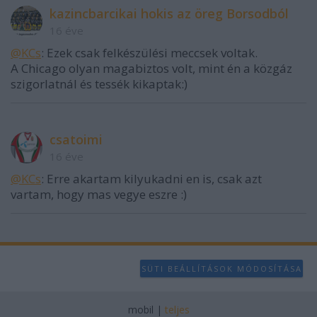
kazincbarcikai hokis az öreg Borsodból
16 éve
@KCs
: Ezek csak felkészülési meccsek voltak.
A Chicago olyan magabiztos volt, mint én a közgáz
szigorlatnál és tessék kikaptak:)
csatoimi
16 éve
@KCs
: Erre akartam kilyukadni en is, csak azt
vartam, hogy mas vegye eszre :)
SÜTI BEÁLLÍTÁSOK MÓDOSÍTÁSA
mobil
|
teljes