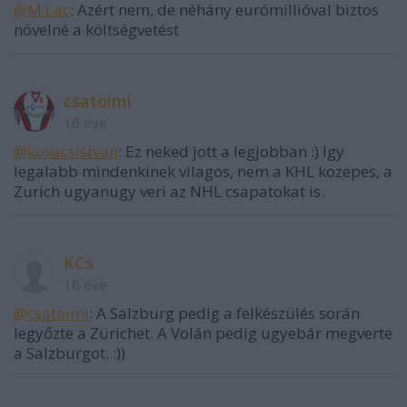
@M.Lac
: Azért nem, de néhány eurómillióval biztos
növelné a költségvetést
csatoimi
16 éve
@kovacsistvan
: Ez neked jott a legjobban :) Igy
legalabb mindenkinek vilagos, nem a KHL kozepes, a
Zurich ugyanugy veri az NHL csapatokat is.
KCs
16 éve
@csatoimi
: A Salzburg pedig a felkészülés során
legyőzte a Zürichet. A Volán pedig ugyebár megverte
a Salzburgot. :))