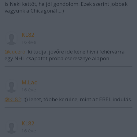
is Neki kettőt, ha jól gondolom. Ezek szerint jobbak
vagyunk a Chicagonál...:)
KL82
16 éve
@cuceró
: ki tudja, jövőre ide kéne hívni fehérvárra
egy NHL csapatot próba cseresznye alapon
M.Lac
16 éve
@KL82
: :)) lehet, többe kerülne, mint az EBEL indulás.
KL82
16 éve