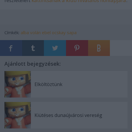
részleteiért
kattintsanak a klub hivatalos honlapjára
.
Címkék:
alba volán
ebel
ocskay
sapa
Ajánlott bejegyzések:
Elköltöztünk
Kiütéses dunaújvárosi vereség