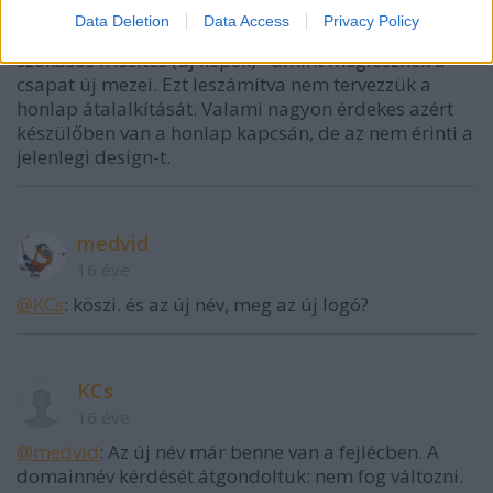
16 éve
Data Deletion
Data Access
Privacy Policy
@medvid
: A Volánhonlap fejlécén lesz majd a
szokásos frissítés (új képek) - amint meglesznek a
csapat új mezei. Ezt leszámítva nem tervezzük a
honlap átalalkítását. Valami nagyon érdekes azért
készülőben van a honlap kapcsán, de az nem érinti a
jelenlegi design-t.
medvid
16 éve
@KCs
: köszi. és az új név, meg az új logó?
KCs
16 éve
@medvid
: Az új név már benne van a fejlécben. A
domainnév kérdését átgondoltuk: nem fog változni.