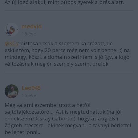
Az új logó alakul, mint púpos gyerek a prés alatt.
medvid
16 éve
@KCs
: biztosan csak a szemem káprázott, de
esküszöm, hogy 20 perce még nem volt benne.. :) na
mindegy, köszi. a domain szerintem is jó így, a logó
változásnak meg én személy szerint örülök.
Leo945
16 éve
Még valami eszembe jutott a hétfői
sajtótájékoztatóról... Azt is megtudhattuk (ha jól
emlékszem Ocskay Gábortól), hogy az aug 28-i
Zágreb meccsre - akinek megvan - a tavalyi bérlettel
be lehet jönni...