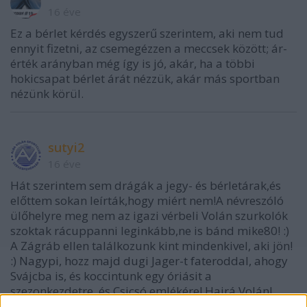
16 éve
Ez a bérlet kérdés egyszerű szerintem, aki nem tud
ennyit fizetni, az csemegézzen a meccsek között; ár-
érték arányban még így is jó, akár, ha a többi
hokicsapat bérlet árát nézzük, akár más sportban
nézünk körül.
sutyi2
16 éve
Hát szerintem sem drágák a jegy- és bérletárak,és
előttem sokan leírták,hogy miért nem!A névreszóló
ülőhelyre meg nem az igazi vérbeli Volán szurkolók
szoktak rácuppanni leginkább,ne is bánd mike80! :)
A Zágráb ellen találkozunk kint mindenkivel, aki jön!
:) Nagypi, hozz majd dugi Jager-t fateroddal, ahogy
Svájcba is, és koccintunk egy óriásit a
szezonkezdetre, és Csicsó emlékére! Hajrá Volán!