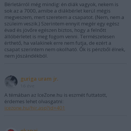
Bérletárról még mindig: én diák vagyok, nekem is
sok az a 7000, amibe a diákbérlet kerül mégis
megveszem, mert szeretem a csapatot. (Nem, nem a
szüleim veszik.) Szerintem ennyit megér egy egész
évad és jövőre egészen biztos, hogy a felnőtt
állóbérletet is meg fogom venni. Természetesen
érthető, ha valakinek erre nem futja, de ezért a
csapat szerintem nem okolható. Ők is pénzből élnek,
nem jószándékból.
guriga uram jr.
16 éve
A témában az IceZone.hu is eszmét futtatott,
érdemes lehet olvasgatni:
icezone.hu/hir.asp?id=401
ekanai