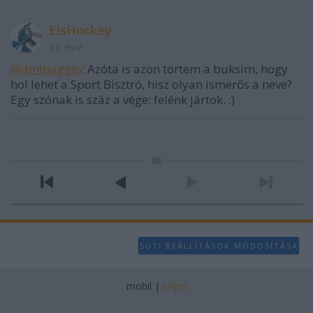
EisHockey
16 éve
@dinibaggio
: Azóta is azon törtem a buksim, hogy
hol lehet a Sport Bisztró, hisz olyan ismerős a neve?
Egy szónak is száz a vége: felénk jártok. :)
SÜTI BEÁLLÍTÁSOK MÓDOSÍTÁSA
mobil
|
teljes