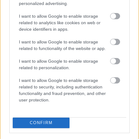
nagypi
personalized advertising.
16 éve
I want to allow Google to enable storage
@sutyi2
:
related to analytics like cookies on web or
device identifiers in apps.
Szia Sutyi!
I want to allow Google to enable storage
A Jagerre szept 11-ig kell várnod sajnos, mert a
related to functionality of the website or app.
Csicsó torna alatt nem leszek itthon. De ami késik
nem múlik :)
I want to allow Google to enable storage
related to personalization.
I want to allow Google to enable storage
medvid
related to security, including authentication
16 éve
functionality and fraud prevention, and other
@KCs
:
user protection.
Kcs, mikorra várható a megújult Volán honlap?
CONFIRM
KCs