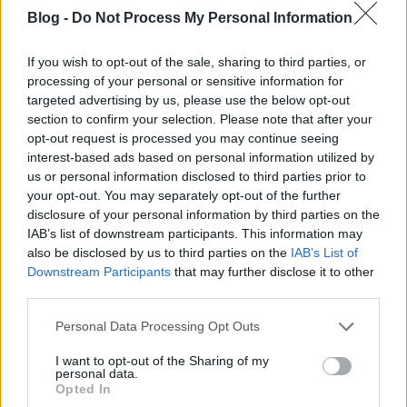
Blog -
Do Not Process My Personal Information
Thomas_AV
If you wish to opt-out of the sale, sharing to third parties, or
16 éve
processing of your personal or sensitive information for
OFF: nemsemmi hogy az ember egy nyári melózás
targeted advertising by us, please use the below opt-out
alkalmával belefut egy olyan emberbe ,akiről
section to confirm your selection. Please note that after your
kiderül hogy hosszú évek óta 3 sorral feljebb szurkol
opt-out request is processed you may continue seeing
interest-based ads based on personal information utilized by
mint ahol én:) úgyhogy a sok szép gól és emlékezetes
us or personal information disclosed to third parties prior to
meccsjelenetek felidézésével gyorsabban telt a
your opt-out. You may separately opt-out of the further
munka :) hihi
disclosure of your personal information by third parties on the
IAB’s list of downstream participants. This information may
also be disclosed by us to third parties on the
IAB’s List of
Downstream Participants
that may further disclose it to other
16 éve
third parties.
@sutyi2
: elég nagy szurkernek tekintjük
magunkat, éppen elég sok haver képvisel minket
Please note that this website/app uses one or more Google
Personal Data Processing Opt Outs
"odaát" akarom mondani szemközt. mi kitartunk az
services and may gather and store information including but
ülőszektorban, max. viszek magammal egy
not limited to your visit or usage behaviour. You may click to
I want to opt-out of the Sharing of my
personal data.
gravírozott horgász széket csak nem vég ki vele
grant or deny consent to Google and its third-party tags to
Opted In
use your data for below specified purposes in below Google
Gabbá:-))