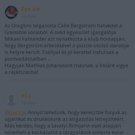
Eye Ice
16 éve
Az Öregbro leigazolta Calle Bergström hátvédet a
Grenoble soraiból. A svéd egyesület igazgatója
Mikael Fahlander azt nyilatkozta a klub honlapján,
hogy Bergström érkezésével a puzzle utolsó darabja
is helyre került. Eséllyel és jó kerettel indulnak a
pontvadászatban ...
Hagyják Mathias Johanssont másnak, a Volánt vigye
a rájátszásba!
KCs
16 éve
@Eye Ice
: Annyit tehetünk, hogy keresztbe fonjuk az
ujjainkat és drukkolunk az átigazolás létrejöttéért.
Más kérdés, hogy a tavalyi Riihijarvi-eset alapján
növelheti a kockázatot a tárgyalások ennyire korai