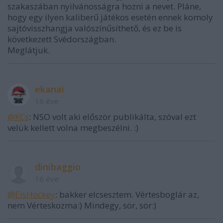
szakaszában nyilvánosságra hozni a nevet. Pláne,
hogy egy ilyen kaliberű játékos esetén ennek komoly
sajtóvisszhangja valószínűsíthető, és ez be is
következett Svédországban.
Meglátjuk.
ekanai
16 éve
@KCs
: NSO volt aki először publikálta, szóval ezt
velük kellett volna megbeszélni. :)
dinibaggio
16 éve
@EisHockey
: bakker elcsesztem. Vértesboglár az,
nem Vérteskozma:) Mindegy, sör, sör:)