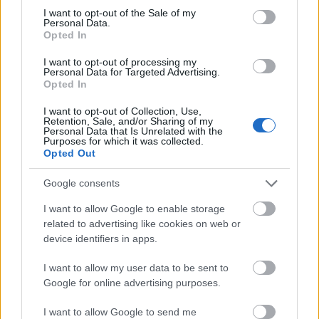
consent section.
I want to opt-out of the Sale of my
Personal Data.
Opted In
surdilovics
I want to opt-out of processing my
16 éve
Personal Data for Targeted Advertising.
Opted In
@KCs
: Nem tudod véletlenül,hogy az Ős Fehérvár
városkártyával milyen kedvezmény vehető igénybe a
I want to opt-out of Collection, Use,
szezon kezdetétől? Csak mert a klub is fel van
Retention, Sale, and/or Sharing of my
Personal Data that Is Unrelated with the
tüntetve a kedvezményes beváltóhelyek
Purposes for which it was collected.
listáján.Köszi a választ.
Opted Out
Google consents
KCs
I want to allow Google to enable storage
related to advertising like cookies on web or
16 éve
device identifiers in apps.
@surdilovics
: Sajnos nem tudom, de utána fogok
járni holnap.
I want to allow my user data to be sent to
Google for online advertising purposes.
I want to allow Google to send me