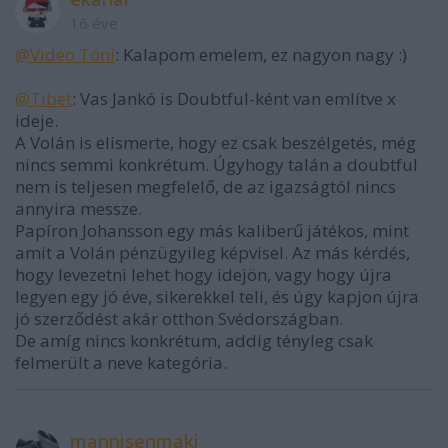
16 éve
@Video Tóni
: Kalapom emelem, ez nagyon nagy :)
@Tibet
: Vas Jankó is Doubtful-ként van említve x
ideje.
A Volán is elismerte, hogy ez csak beszélgetés, még
nincs semmi konkrétum. Úgyhogy talán a doubtful
nem is teljesen megfelelő, de az igazságtól nincs
annyira messze.
Papíron Johansson egy más kaliberű játékos, mint
amit a Volán pénzügyileg képvisel. Az más kérdés,
hogy levezetni lehet hogy idejön, vagy hogy újra
legyen egy jó éve, sikerekkel teli, és úgy kapjon újra
jó szerződést akár otthon Svédországban.
De amíg nincs konkrétum, addig tényleg csak
felmerült a neve kategória.
mannisenmaki