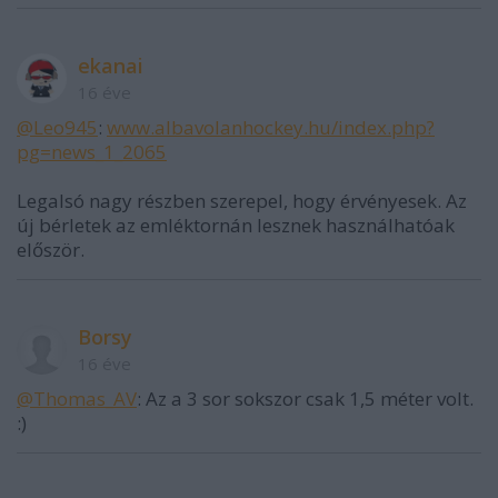
ekanai
16 éve
@Leo945
:
www.albavolanhockey.hu/index.php?
pg=news_1_2065
Legalsó nagy részben szerepel, hogy érvényesek. Az
új bérletek az emléktornán lesznek használhatóak
először.
Borsy
16 éve
@Thomas_AV
: Az a 3 sor sokszor csak 1,5 méter volt.
:)