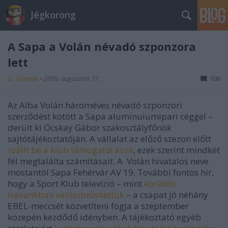
Jégkorong
A Sapa a Volán névadó szponzora
lett
D. Gromov
•
2009. augusztus 17.
106
Az Alba Volán hároméves névadó szponzori
szerződést kötött a Sapa alumínuiumipari céggel –
derült ki Ocskay Gábor szakosztályfőnök
sajtótájékoztatóján. A vállalat az előző szezon előtt
szállt be a klub támogatói közé
, ezek szerint mindkét
fél megtalálta számításait. A Volán hivatalos neve
mostantól Sapa Fehérvár AV 19. További fontos hír,
hogy a Sport Klub televízió – mint
korábbi
írásunkban valószínűsítettük
– a csapat jó néhány
EBEL-meccsét közvetíteni fogja a szeptember
közepén kezdődő idényben. A tájékoztató egyéb