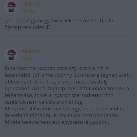
ekanai
16 éve
@Borsy
: vagy nagy meccseken 1 méter :D a la
összepréselődés :D
ekanai
16 éve
Johanssonnal kapcsolatos egy kicsit a hír: a
Jesenicéből jól ismert Conny Strömberg tegnap aláírt
ahhoz az Örebro-hoz, a svéd másodosztály
újoncához, akinél tegnap merült fel Johanssonnak a
leigazolása, mivel a nyáron szerződtetett finn
centerük nem vált be erőnlétileg.
EP szerint 4 fix centerük van így, és 2 centerként is
bevethető támadójuk. Így talán nem oda igazol.
Mindenesetre nem lesz egyszerű leigazolni.