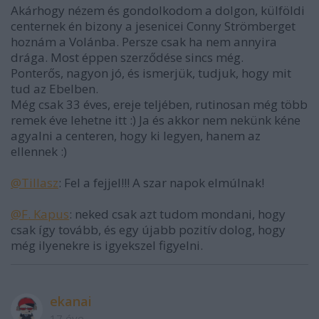
Akárhogy nézem és gondolkodom a dolgon, külföldi
centernek én bizony a jesenicei Conny Strömberget
hoznám a Volánba. Persze csak ha nem annyira
drága. Most éppen szerződése sincs még.
Ponterős, nagyon jó, és ismerjük, tudjuk, hogy mit
tud az Ebelben.
Még csak 33 éves, ereje teljében, rutinosan még több
remek éve lehetne itt :) Ja és akkor nem nekünk kéne
agyalni a centeren, hogy ki legyen, hanem az
ellennek :)
@Tillasz
: Fel a fejjel!!! A szar napok elmúlnak!
@F. Kapus
: neked csak azt tudom mondani, hogy
csak így tovább, és egy újabb pozitív dolog, hogy
még ilyenekre is igyekszel figyelni.
ekanai
17 éve