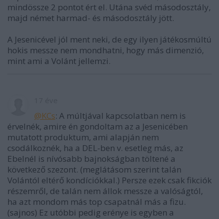
mindössze 2 pontot ért el. Utána svéd másodosztály,
majd német harmad- és másodosztály jött.
A Jesenicével jól ment neki, de egy ilyen játékosmúltú
hokis messze nem mondhatni, hogy más dimenzió,
mint ami a Volánt jellemzi.
17 éve
@KCs
: A múltjával kapcsolatban nem is
érvelnék, amire én gondoltam az a Jesenicében
mutatott produktum, ami alapján nem
csodálkoznék, ha a DEL-ben v. esetleg más, az
Ebelnél is nívósabb bajnokságban töltené a
következő szezont. (meglátásom szerint talán
Volántól eltérő kondíciókkal.) Persze ezek csak fikciók
részemről, de talán nem állok messze a valóságtól,
ha azt mondom más top csapatnál más a fizu.
(sajnos) Ez utóbbi pedig erénye is egyben a