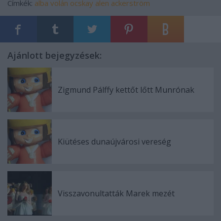
Címkék:
alba volán
ocskay
alen
ackerström
Ajánlott bejegyzések:
Zigmund Pálffy kettőt lőtt Munrónak
Kiütéses dunaújvárosi vereség
Visszavonultatták Marek mezét