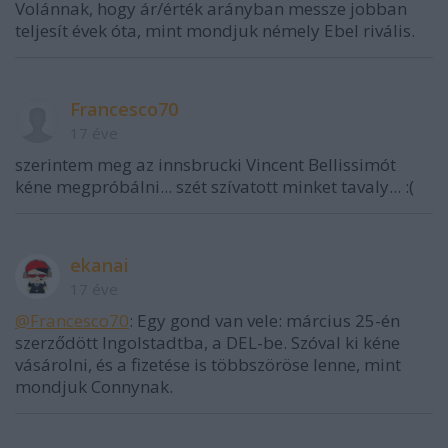
Volánnak, hogy ár/érték arányban messze jobban
teljesít évek óta, mint mondjuk némely Ebel rivális.
Francesco70
17 éve
szerintem meg az innsbrucki Vincent Bellissimót
kéne megpróbálni... szét szívatott minket tavaly... :(
ekanai
17 éve
@Francesco70
: Egy gond van vele: március 25-én
szerződött Ingolstadtba, a DEL-be. Szóval ki kéne
vásárolni, és a fizetése is többszöröse lenne, mint
mondjuk Connynak.