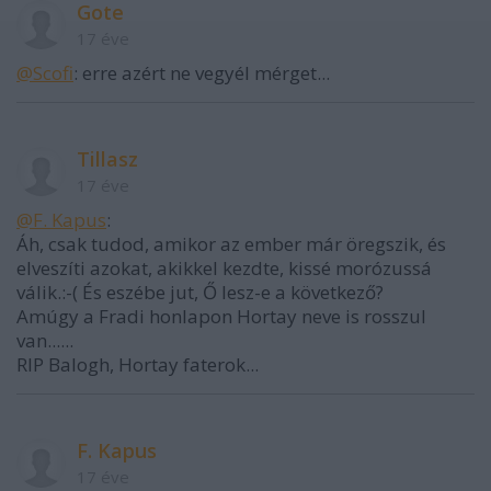
Gote
17 éve
@Scofi
: erre azért ne vegyél mérget...
Tillasz
17 éve
@F. Kapus
:
Áh, csak tudod, amikor az ember már öregszik, és
elveszíti azokat, akikkel kezdte, kissé morózussá
válik.:-( És eszébe jut, Ő lesz-e a következő?
Amúgy a Fradi honlapon Hortay neve is rosszul
van......
RIP Balogh, Hortay faterok...
F. Kapus
17 éve