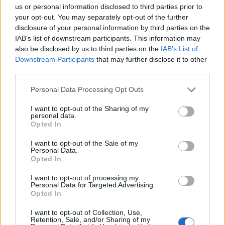
us or personal information disclosed to third parties prior to
Leo945
your opt-out. You may separately opt-out of the further
17 éve
disclosure of your personal information by third parties on the
@Scofi
: ha Csicsóra gondolsz, akkor valóban... de
IAB’s list of downstream participants. This information may
also be disclosed by us to third parties on the
IAB’s List of
amúgy azért ez egy "ütős" csapat lesz! Merek nagyot
Downstream Participants
that may further disclose it to other
álmodni... Alapszakasz 7. :)
third parties.
Please note that this website/app uses one or more Google
Personal Data Processing Opt Outs
services and may gather and store information including but
brunzwik
not limited to your visit or usage behaviour. You may click to
I want to opt-out of the Sharing of my
17 éve
personal data.
grant or deny consent to Google and its third-party tags to
Opted In
@Leo945
: Úgy legyen :D
use your data for below specified purposes in below Google
consent section.
I want to opt-out of the Sale of my
Personal Data.
Opted In
Dany
I want to opt-out of processing my
17 éve
Personal Data for Targeted Advertising.
Opted In
@cuceró
: Az Olimpija hogy mindig ki tud fogni ilyen
kapusokat... Úgy tudom ,amikor az Atlanta bekerült
I want to opt-out of Collection, Use,
az NHL-be, akkor került át a Wingstől.Minimum
Retention, Sale, and/or Sharing of my