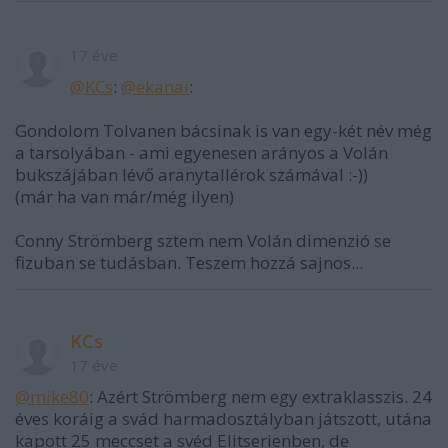
17 éve
@KCs
:
@ekanai
:
Gondolom Tolvanen bácsinak is van egy-két név még
a tarsolyában - ami egyenesen arányos a Volán
bukszájában lévő aranytallérok számával :-))
(már ha van már/még ilyen)
Conny Strömberg sztem nem Volán dimenzió se
fizuban se tudásban. Teszem hozzá sajnos...
KCs
17 éve
@mike80
: Azért Strömberg nem egy extraklasszis. 24
éves koráig a svád harmadosztályban játszott, utána
kapott 25 meccset a svéd Elitserienben, de