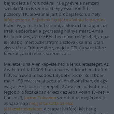
bajnok lett a Frölundával, rá egy évre a nemzeti
szelekcióban is szerepelt. Egy évvel ezelőtt a
pozsonyi HC Slovannál járt próbajátékon, amely
kifejezetten a Bajnokok Ligájára kívánta leigazolni
.
Ebből végül nem lett semmi, a Slovan honlapján azt
írták, elsősorban a gyorsaság hiánya miatt. Ami a
BL-ben kevés, az az EBEL-ben bőven elég lehet, annál
is inkább, mert Ackerström a szlovák kaland után
visszatért a Frölundához, majd a DEL élcsapatához
távozott, ahol remek szezont zárt.
Mellette Juha Alen képviselheti a lendületességet. Az
Anaheim által 2003-ban a harmadik körben draftolt
hátvéd a svéd másodosztályból érkezik. Korábban
majd 150 meccset játszott a finn élvonalban, de egy
évig az AHL-ben is szerepelt. 27 évesen, pályafutása
legjobb időszakában érkezik az Alba Volán 19-hez. A
finn edző,
Jarmo Tolvanen
szombaton megérkezett,
és vasárnap
meg is tartotta az első
játékosértekezletet
. A csapat hétfőtől két hétig