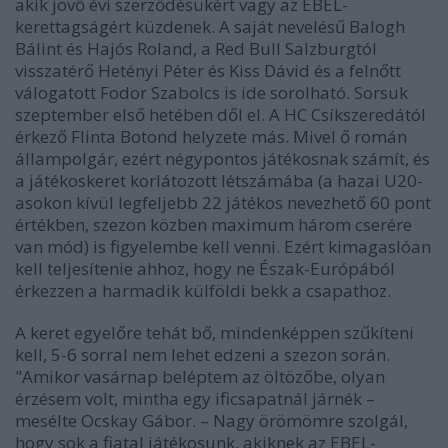
akik jövő évi szerződésükért vagy az EBEL-
kerettagságért küzdenek. A saját nevelésű Balogh
Bálint és Hajós Roland, a Red Bull Salzburgtól
visszatérő Hetényi Péter és Kiss Dávid és a felnőtt
válogatott Fodor Szabolcs is ide sorolható. Sorsuk
szeptember első hetében dől el. A HC Csíkszeredától
érkező Flinta Botond helyzete más. Mivel ő román
állampolgár, ezért négypontos játékosnak számít, és
a játékoskeret korlátozott létszámába (a hazai U20-
asokon kívül legfeljebb 22 játékos nevezhető 60 pont
értékben, szezon közben maximum három cserére
van mód) is figyelembe kell venni. Ezért kimagaslóan
kell teljesítenie ahhoz, hogy ne Észak-Európából
érkezzen a harmadik külföldi bekk a csapathoz.
A keret egyelőre tehát bő, mindenképpen szűkíteni
kell, 5-6 sorral nem lehet edzeni a szezon során.
"Amikor vasárnap beléptem az öltözőbe, olyan
érzésem volt, mintha egy ificsapatnál járnék –
mesélte Ocskay Gábor. – Nagy örömömre szolgál,
hogy sok a fiatal játékosunk, akiknek az EBEL-