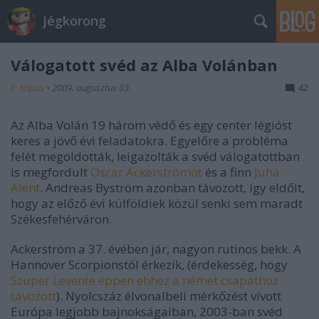
Jégkorong
Válogatott svéd az Alba Volánban
F. Kapus
•
2009. augusztus 03.
42
Az Alba Volán 19 három védő és egy center légióst
keres a jövő évi feladatokra. Egyelőre a probléma
felét megoldották, leigazolták a svéd válogatottban
is megfordult
Oscar Ackerströmöt
és a finn
Juha
Alent
. Andreas Byström azonban távozott, így eldőlt,
hogy az előző évi külföldiek közül senki sem maradt
Székesfehérváron.
Ackerström a 37. évében jár, nagyon rutinos bekk. A
Hannover Scorpionstól érkezik, (érdekesség, hogy
Szuper Levente éppen ehhez a német csapathoz
távozott
). Nyolcszáz élvonalbeli mérkőzést vívott
Európa legjobb bajnokságaiban, 2003-ban svéd