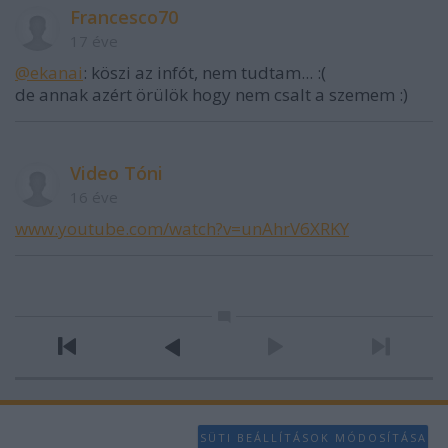
Francesco70
17 éve
@ekanai
: köszi az infót, nem tudtam... :(
de annak azért örülök hogy nem csalt a szemem :)
Video Tóni
16 éve
www.youtube.com/watch?v=unAhrV6XRKY
SÜTI BEÁLLÍTÁSOK MÓDOSÍTÁSA