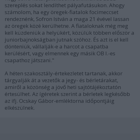
szereplés sokat lendíthet pályafutásukon. Ahogy
számolom, ha egy öregek-fiatalok focimeccset
rendeznénk, Sofron István a maga 21 évével lassan
az öregek közé kerülhetne. A fiataloknak még meg
kell küzdeniük a helyükért, közülük többen először a
juniorbajnokságban jutnak szóhoz. És azt is el kell
dönteniük, vállalják-e a harcot a csapatba
kerülésért, vagy elmennek egy másik OB I.-es
csapathoz játszani."
A héten szakosztály-értekezletet tartanak, akkor
tárgyalják át a vezetők a jegy- és bérletárakat,
amiről a közönség a jövő heti sajtótájékoztatón
értesülhet. Az ígéretek szerint a bérletek legkésőbb
az ifj. Ocskay Gábor-emléktorna időpontjáig
elkészülnek.