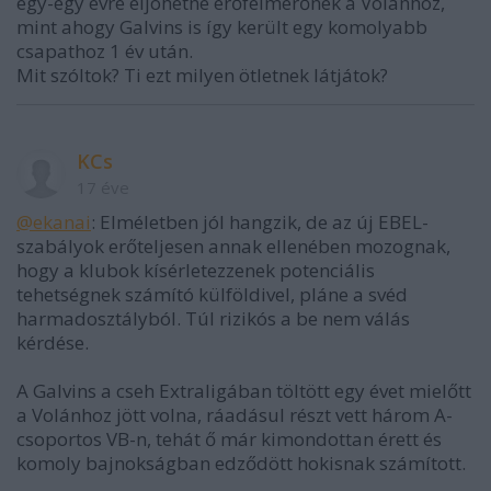
egy-egy évre eljöhetne erőfelmérőnek a Volánhoz,
mint ahogy Galvins is így került egy komolyabb
csapathoz 1 év után.
Mit szóltok? Ti ezt milyen ötletnek látjátok?
KCs
17 éve
@ekanai
: Elméletben jól hangzik, de az új EBEL-
szabályok erőteljesen annak ellenében mozognak,
hogy a klubok kísérletezzenek potenciális
tehetségnek számító külföldivel, pláne a svéd
harmadosztályból. Túl rizikós a be nem válás
kérdése.
A Galvins a cseh Extraligában töltött egy évet mielőtt
a Volánhoz jött volna, ráadásul részt vett három A-
csoportos VB-n, tehát ő már kimondottan érett és
komoly bajnokságban edződött hokisnak számított.