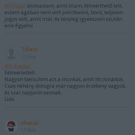
@Tillasz
: átolvastam, amit írtam, félreérthető lett,
eszem ágában nem volt pikírtkedni, bocs, teljesen
jogos volt, amit írtál, és tényleg igyekszem ezután
erre figyelni
Tillasz
17 éve
@F. Kapus
:
Félreértettél!
Nagyon becsülöm azt a munkát, amit itt csináltok.
Csak néhány dologra már nagyon érzékeny vagyok,
és szar napjaim vannak.
Üdv
ekanai
17 éve