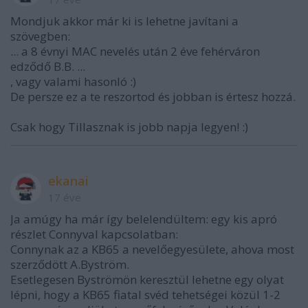
Mondjuk akkor már ki is lehetne javítani a
szövegben:
... a 8 évnyi MAC nevelés után 2 éve fehérváron
edződő B.B. ...
, vagy valami hasonló :)
De persze ez a te reszortod és jobban is értesz hozzá.
Csak hogy Tillasznak is jobb napja legyen! :)
ekanai
17 éve
Ja amúgy ha már így belelendültem: egy kis apró
részlet Connyval kapcsolatban:
Connynak az a KB65 a nevelőegyesülete, ahova most
szerződött A.Byström.
Esetlegesen Byströmön keresztül lehetne egy olyat
lépni, hogy a KB65 fiatal svéd tehetségei közül 1-2