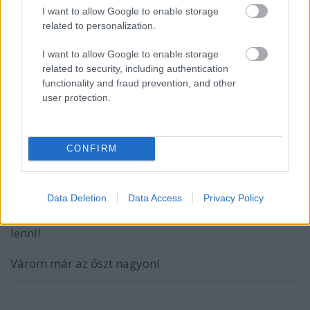
forecaster.thehockeynews.com/hockeynews/hockey/
I want to allow Google to enable storage
player.cgi?3862
related to personalization.
Sajna az utolsó két év nincs meg...
I want to allow Google to enable storage
related to security, including authentication
functionality and fraud prevention, and other
user protection.
miki78
17 éve
Nem tudom ki mire számított, de engem ez pozitív
CONFIRM
meglepetésként ért! Komoly erősítésnek tűnik a két
rutinos védő. Jó bajnokságokban is bizonyítottak
már!
Data Deletion
Data Access
Privacy Policy
Ennek ellenére Byströmöt sajnálom, ő szeretett itt
lenni!
Várom már az őszt nagyon!