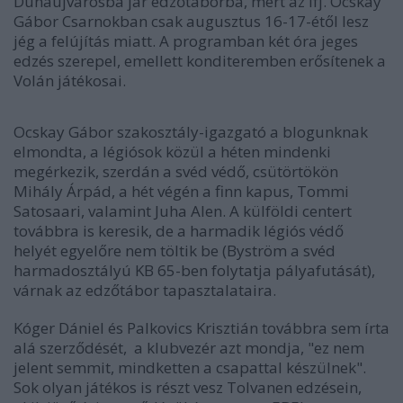
Dunaújvárosba jár edzőtáborba, mert az Ifj. Ocskay
Gábor Csarnokban csak augusztus 16-17-étől lesz
jég a felújítás miatt. A programban két óra jeges
edzés szerepel, emellett konditeremben erősítenek a
Volán játékosai.
Ocskay Gábor szakosztály-igazgató a blogunknak
elmondta, a légiósok közül a héten mindenki
megérkezik, szerdán a svéd védő, csütörtökön
Mihály Árpád, a hét végén a finn kapus, Tommi
Satosaari, valamint Juha Alen. A külföldi centert
továbbra is keresik, de a harmadik légiós védő
helyét egyelőre nem töltik be (Byström a svéd
harmadosztályú KB 65-ben folytatja pályafutását),
várnak az edzőtábor tapasztalataira.
Kóger Dániel és Palkovics Krisztián továbbra sem írta
alá szerződését, a klubvezér azt mondja, "ez nem
jelent semmit, mindketten a csapattal készülnek".
Sok olyan játékos is részt vesz Tolvanen edzésein,