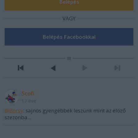
VAGY
Scofi
17 éve
@Borsy
: sajnos gyengébbek leszünk mint az elöző
szezonba...