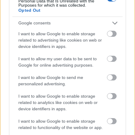
Personal Data that Is Unrelated with the
Westlund szintű lesz kb. szerintem. Az Omszkban is
Purposes for which it was collected.
volt egy-két komoly szezonja.Most már a kapus is
Opted Out
ex-NHL-es, és nem 1-2 meccset védett ott sem.
Google consents
I want to allow Google to enable storage
Sityusz
related to advertising like cookies on web or
17 éve
device identifiers in apps.
@sakic
: +/- Oscar Ackeström:
I want to allow my user data to be sent to
www.pointstreak.com/stats/pro/teamplayerstats.ht
Google for online advertising purposes.
ml?teamid=92240&seasonid=2976&sortby=pos
I want to allow Google to send me
Ez a tavalyi Hannoverben..bíztató...
personalized advertising.
I want to allow Google to enable storage
related to analytics like cookies on web or
Sityusz
device identifiers in apps.
17 éve
I want to allow Google to enable storage
ez pedig Juha Alen:
related to functionality of the website or app.