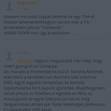
bobitomi
17 éve
Istenem micsoda csapat lehetne ha egy 19#-el
többen lehetnének!Nagyon várom már a 14.-
ét,remélem játszik "mindenki"
HAJRÁ FIÚK!!! már úgy kiabálnám.....
17 éve
@Borsy
: Légyszí magyarázd már meg, hogy
miért gyengült az Olimpija!
aki maradt a frontemberek közül: Yarema,Mitchell,
ezen kívül a keretben van Banham (aki sztem az
EBEL egyik legjobb támadója), és komoly
tapasztalattal bíró kapust igazoltak. Majdhogynem
náluk játszik az Ebelben a legtöbb ex-NHL-es.
Hazaigazolt az egyik sztárjuk Jan Ivo és még
tárgyalásban állnak pár fiatal tehetséges játékossal.
Ez nálam elég ütős keret.