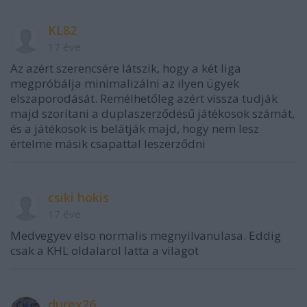
KL82
17 éve
Az azért szerencsére látszik, hogy a két liga
megpróbálja minimalizálni az ilyen ügyek
elszaporodását. Remélhetőleg azért vissza tudják
majd szorítani a duplaszerződésű játékosok számát,
és a játékosok is belátják majd, hogy nem lesz
értelme másik csapattal leszerződni
csiki hokis
17 éve
Medvegyev elso normalis megnyilvanulasa. Eddig
csak a KHL oldalarol latta a vilagot
durex26