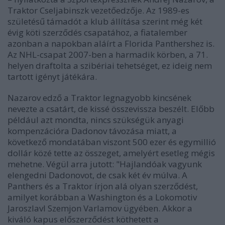
Traktor Cseljabinszk vezetőedzője. Az 1989-es
születésű támadót a klub állítása szerint még két
évig köti szerződés csapatához, a fiatalember
azonban a napokban aláírt a Florida Panthershez is.
Az NHL-csapat 2007-ben a harmadik körben, a 71.
helyen draftolta a szibériai tehetséget, ez ideig nem
tartott igényt játékára.
Nazarov edző a Traktor legnagyobb kincsének
nevezte a csatárt, de kissé összevissza beszélt. Előbb
például azt mondta, nincs szükségük anyagi
kompenzációra Dadonov távozása miatt, a
következő mondatában viszont 500 ezer és egymillió
dollár közé tette az összeget, amelyért esetleg mégis
mehetne. Végül arra jutott: "Hajlandóak vagyunk
elengedni Dadonovot, de csak két év múlva. A
Panthers és a Traktor írjon alá olyan szerződést,
amilyet korábban a Washington és a Lokomotiv
Jaroszlavl Szemjon Varlamov ügyében. Akkor a
kiváló kapus előszerződést köthetett a