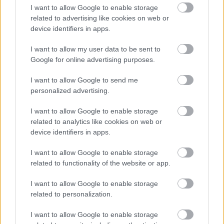
I want to allow Google to enable storage
Kiütéses dunaújvárosi vereség
related to advertising like cookies on web or
device identifiers in apps.
I want to allow my user data to be sent to
Google for online advertising purposes.
Mariborba utazik a juniorválogatott
I want to allow Google to send me
personalized advertising.
I want to allow Google to enable storage
Hétvégén belekezd a Fehérvár junior
related to analytics like cookies on web or
device identifiers in apps.
I want to allow Google to enable storage
related to functionality of the website or app.
Hétvégén Csíki Sör-kupa
I want to allow Google to enable storage
related to personalization.
I want to allow Google to enable storage
Nem fagy a víz Dunaújvárosban sem