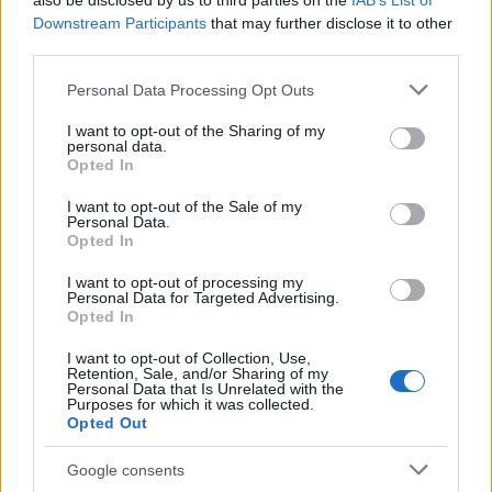
also be disclosed by us to third parties on the
IAB’s List of
18-as.
Martin Kariya
, Paul Kariya testvére a svájci
Downstream Participants
that may further disclose it to other
Langnautól a Dinamo Rigához érkezett, Vitalij
third parties.
Kolesznyik
mégsem az Avangardhoz megy
, hanem
Ufába.
Georgijs Pujacs
a Dinamo Riga mezét a
Please note that this website/app uses one or more Google
Personal Data Processing Opt Outs
Szibirére cseréli,
services and may gather and store information including but
Joakim Lindström
a Phoenixtől
not limited to your visit or usage behaviour. You may click to
I want to opt-out of the Sharing of my
igazolt a Torpedóhoz.
Lee Sweatt
Salzburból,
Mike
personal data.
grant or deny consent to Google and its third-party tags to
Iggulden
a New York Islanderstől érkezik megint
Opted In
use your data for below specified purposes in below Google
csak Rigába,
Andrej Tyeljukin
a Nyeftyehimiktől
consent section.
távozott az Avtomobiliszthoz.
I want to opt-out of the Sale of my
Personal Data.
Opted In
I want to opt-out of processing my
Personal Data for Targeted Advertising.
Opted In
Címkék:
traktor
florida
medvegyev
átigazolások
khl
dadonov
I want to opt-out of Collection, Use,
Retention, Sale, and/or Sharing of my
Personal Data that Is Unrelated with the
Purposes for which it was collected.
Opted Out
Ajánlott bejegyzések:
Google consents