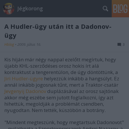
Jégkorong
A Hudler-ügy után itt a Dadonov-
ügy
Hblog
•
2009. július 16.
3
Kis híján már négy nappal ezelőtt megírtuk, hogy
újabb KHL-szerződéses orosz hokis írt alá
kontraktust a tengerentúlon, de úgy döntöttünk, a
Jiri Hudler-ügyre
helyezzük inkább a hangsúlyt. Ez
annál inkább jogosnak tűnt, mert a Traktor-csatár
Jevgenyij Dadonov
duplázásával az orosz sajtónak
akkor még eszébe sem jutott foglalkozni, így azt
hihettük, megoldják a problémát csendben,
nyugodtan. Nem tették, küszöbön a botrány.
"Mindent megteszünk, hogy megtartsuk Dadonovot"
– nyilatkozta a Szportexpressznek Andrej Nazarov, a