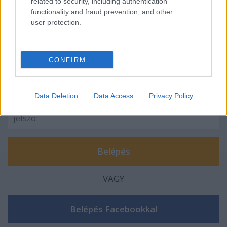
related to security, including authentication
functionality and fraud prevention, and other
user protection.
Szólj hozzá!
CONFIRM
A hozzászóláshoz be kell lépned!
Data Deletion
Data Access
Privacy Policy
VAGY