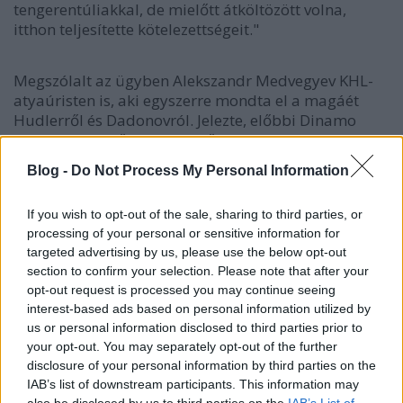
tengerentúliakkal, de mielőtt átköltözött volna,
itthon teljesítette kötelezettségeit."
Megszólalt az ügyben Alekszandr Medvegyev KHL-
atyaúristen is, aki egyszerre mondta el a magáét
Hudlerről és Dadonovról. Jelezte, előbbi Dinamo
Moszkva-szerződését egyelőre nem iktatja a KHL,
megvárják az NHL-bíróság döntését. "Reméljük, a
Blog -
Do Not Process My Personal Information
tengerentúliak is kivárnak a Dadonov-kérdésben,
mindaddig, amíg tisztázódnak a részletek" – tette
If you wish to opt-out of the sale, sharing to third parties, or
hozzá. A Szovjetszkij Szport kérdéseire válaszolva
processing of your personal or sensitive information for
egy nappal korábban úgy fogalmazott, az
targeted advertising by us, please use the below opt-out
amerikaiak gesztust tettek a Kwiatkowski-botrány
section to confirm your selection. Please note that after your
során, ezért a KHL-nek is jóhiszeműen kell eljárnia a
opt-out request is processed you may continue seeing
Hudler-balhé kapcsán.
interest-based ads based on personal information utilized by
us or personal information disclosed to third parties prior to
Bónuszként van néhány átigazolási hírünk a KHL-
your opt-out. You may separately opt-out of the further
ből: Szergej Fjorodov a Metallurg
disclosure of your personal information by third parties on the
Magnyitogorszkban nem a jól megszokott 91-esben
IAB’s list of downstream participants. This information may
fog játszani, testvére mezszámát fordította meg, ő