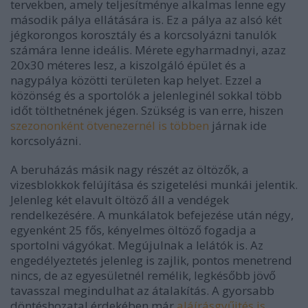
tervekben, amely teljesítménye alkalmas lenne egy
második pálya ellátására is. Ez a pálya az alsó két
jégkorongos korosztály és a korcsolyázni tanulók
számára lenne ideális. Mérete egyharmadnyi, azaz
20x30 méteres lesz, a kiszolgáló épület és a
nagypálya közötti területen kap helyet. Ezzel a
közönség és a sportolók a jelenleginél sokkal több
időt tölthetnének jégen. Szükség is van erre, hiszen
szezononként ötvenezernél is többen
járnak ide
korcsolyázni.
A beruházás másik nagy részét az öltözők, a
vizesblokkok felújítása és szigetelési munkái jelentik.
Jelenleg két elavult öltöző áll a vendégek
rendelkezésére. A munkálatok befejezése után négy,
egyenként 25 fős, kényelmes öltöző fogadja a
sportolni vágyókat. Megújulnak a lelátók is. Az
engedélyeztetés jelenleg is zajlik, pontos menetrend
nincs, de az egyesületnél remélik, legkésőbb jövő
tavasszal megindulhat az átalakítás. A gyorsabb
döntéshozatal érdekében már
aláírásgyűjtés is