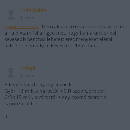
csiki hokis
17 éve
@poraszabolcs
: Nem akarom osszehasonlitani, csak
arra hivtam fel a figyelmet, hogy ha nalunk ennel
kevesebb penzbol lehetett eredmenyeket elerni,
akkor ott sem olyan keves az a 18 millio
csárpi
17 éve
A képlet valahogy így nézne ki:
Győr: 18 mill. a várostól + 0 ft szponzoroktól
Csík: 15 mill. a várostól + egy csomó zseton a
szponzoroktól
:)