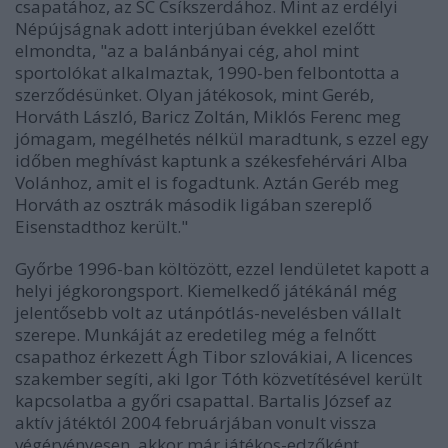
csapatához, az SC Csíkszerdához. Mint az erdélyi
Népújságnak adott interjúban évekkel ezelőtt
elmondta, "az a balánbányai cég, ahol mint
sportolókat alkalmaztak, 1990-ben felbontotta a
szerződésünket. Olyan játékosok, mint Geréb,
Horváth László, Baricz Zoltán, Miklós Ferenc meg
jómagam, megélhetés nélkül maradtunk, s ezzel egy
időben meghívást kaptunk a székesfehérvári Alba
Volánhoz, amit el is fogadtunk. Aztán Geréb meg
Horváth az osztrák második ligában szereplő
Eisenstadthoz került."
Győrbe 1996-ban költözött, ezzel lendületet kapott a
helyi jégkorongsport. Kiemelkedő játékánál még
jelentősebb volt az utánpótlás-nevelésben vállalt
szerepe. Munkáját az eredetileg még a felnőtt
csapathoz érkezett Ágh Tibor szlovákiai, A licences
szakember segíti, aki Igor Tóth közvetítésével került
kapcsolatba a győri csapattal. Bartalis József az
aktív játéktól 2004 februárjában vonult vissza
végérvényesen, akkor már játékos-edzőként