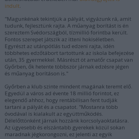
indult
.
"Magunkénak tekintjük a pályát, vigyázunk rá, amit
tudunk, fejlesztünk rajta. A műanyag borítást is én
szereztem Svédországból, tízmillió forintba került.
Fontos szerepet játszik az itteni hokiséletben.
Egyrészt az utánpótlás tud edzeni rajta, idén
többhetes edzőtábort tartottunk az iskola befejezése
után, 35 gyermekkel. Másrészt öt amatőr csapat van
Győrben, ők hetente többször járnak edzésre jégen
és műanyag borításon is."
Győrben a klub szinte mindent magának teremt elő.
Egyedül a város ad évente 18 millió forintot, ez
elegendő ahhoz, hogy rentábilisan fent tudják
tartani a pályát és a csapatot. "Mostanra több
óvodával is kialakult az együttműködés.
Délelőttönként járnak hozzánk korcsolyaoktatásra.
Az ügyesebb és elszántabb gyerekek közül sokan
maradnak jégkorongozni, ez jelenti az egyik