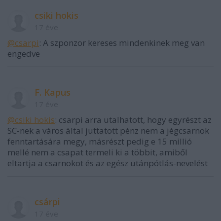
csiki hokis
17 éve
@csarpi
: A szponzor kereses mindenkinek meg van
engedve
F. Kapus
17 éve
@csiki hokis
: csarpi arra utalhatott, hogy egyrészt az
SC-nek a város által juttatott pénz nem a jégcsarnok
fenntartására megy, másrészt pedig e 15 millió
mellé nem a csapat termeli ki a többit, amiből
eltartja a csarnokot és az egész utánpótlás-nevelést
csárpi
17 éve