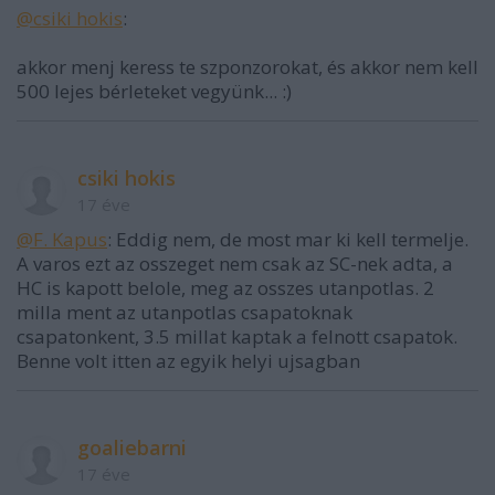
@csiki hokis
:
akkor menj keress te szponzorokat, és akkor nem kell
500 lejes bérleteket vegyünk... :)
csiki hokis
17 éve
@F. Kapus
: Eddig nem, de most mar ki kell termelje.
A varos ezt az osszeget nem csak az SC-nek adta, a
HC is kapott belole, meg az osszes utanpotlas. 2
milla ment az utanpotlas csapatoknak
csapatonkent, 3.5 millat kaptak a felnott csapatok.
Benne volt itten az egyik helyi ujsagban
goaliebarni
17 éve