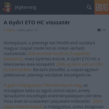
Jégkorong
A Győri ETO HC visszatér
F. Kapus
•
2009. július 13.
16
Körbejárjuk, a jelenlegi hat felnőtt első osztályú
magyar csapat mellé hol és mikor várható
csatlakozás.
Debrecennel kezdtük
,
Szegeddel
folytattuk
, most Győrhöz értünk. A Győri ETO HC a
kilencvenes évek közepétől
2006-ig részt vett az OB I.
küzdelmeiben
. Bartalis Józseffel, a csapat egykori
játékosával, jelenlegi edzőjével beszélgettünk.
A győri műjégpálya 1984-ben épült meg
, az
országban talán az egyik utolsó olyan, amely
társadalmi összefogás eredményeképpen jött létre.
Húsz éven át szabadtéri pályaként működött.
2004
elején fedelet kapott
a műjégpálya, azóta átlagosan