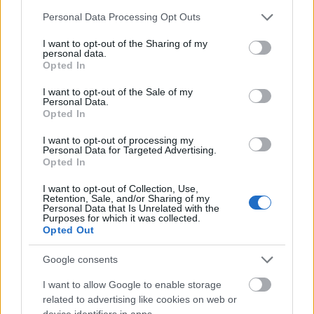
Please note that this website/app uses one or more Google
Personal Data Processing Opt Outs
services and may gather and store information including but
Ajánlott bejegyzések:
not limited to your visit or usage behaviour. You may click to
I want to opt-out of the Sharing of my
personal data.
grant or deny consent to Google and its third-party tags to
Opted In
use your data for below specified purposes in below Google
Elköltöztünk
consent section.
I want to opt-out of the Sale of my
Personal Data.
Opted In
I want to opt-out of processing my
Personal Data for Targeted Advertising.
Mariborba utazik a juniorválogatott
Opted In
I want to opt-out of Collection, Use,
Retention, Sale, and/or Sharing of my
Personal Data that Is Unrelated with the
Purposes for which it was collected.
Gólzáporos meccset nyert meg a Miskolc
Opted Out
Google consents
I want to allow Google to enable storage
A Vienna Capitals legyőzte a finn
related to advertising like cookies on web or
bajnokot
device identifiers in apps.