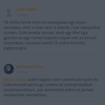
csiki hokis
17 éve
18 millio forint nem kis tamogatas egy olyan
varosban, ahol a hoki nem is letezik, csak utanpotlas
szinten. Csikszereda varosa, ahol egy Mol liga
gyoztes es egy roman bajnok csapat volt az elmult
szezonban, osszesen adott 15 millio forintot,
jegkorongra
poraszabolcs
17 éve
@csiki hokis
: azért nagyon nem szerencsés Győrt és
Csíkszeredát pénzügyi potenciál szempontjából
összehasonlítani...pár évtizeddel előttünk járnak
mindenféle tekintetben