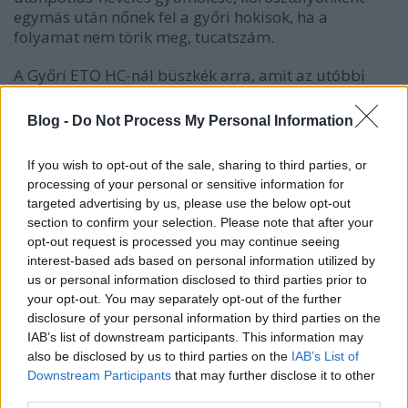
egymás után nőnek fel a győri hokisok, ha a
folyamat nem törik meg, tucatszám.
A Győri ETO HC-nál büszkék arra, amit az utóbbi
években elértek. "10-12 év alatt olyan koncepciót
dolgoztunk ki és ültettünk át a gyakorlatba, amely
Blog -
Do Not Process My Personal Information
hosszú távon is működőképesnek bizonyult. Teljesen
önállóak vagyunk, ami a szakmai munka és a
If you wish to opt-out of the sale, sharing to third parties, or
megfelelő gazdálkodás szempontjából nagyon
processing of your personal or sensitive information for
fontos. Örülünk annak, hogy be tudtuk bizonyítani,
targeted advertising by us, please use the below opt-out
ezzel a minimális önkormányzati támogatással egy
section to confirm your selection. Please note that after your
ekkora városban fenntartható egy jégcsarnok és egy
opt-out request is processed you may continue seeing
hokicsapat."
interest-based ads based on personal information utilized by
us or personal information disclosed to third parties prior to
your opt-out. You may separately opt-out of the further
disclosure of your personal information by third parties on the
IAB’s list of downstream participants. This information may
Címkék:
győr
bartalis józsef
győri eto hc
also be disclosed by us to third parties on the
IAB’s List of
Downstream Participants
that may further disclose it to other
third parties.