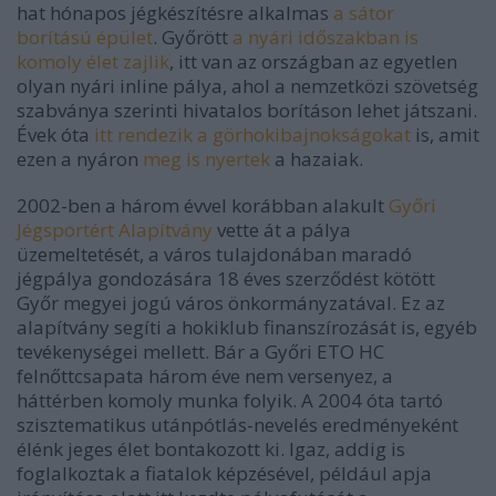
hat hónapos jégkészítésre alkalmas
a sátor
borítású épület
. Győrött
a nyári időszakban is
komoly élet zajlik
, itt van az országban az egyetlen
olyan nyári inline pálya, ahol a nemzetközi szövetség
szabványa szerinti hivatalos borításon lehet játszani.
Évek óta
itt rendezik a görhokibajnokságokat
is, amit
ezen a nyáron
meg is nyertek
a hazaiak.
2002-ben a három évvel korábban alakult
Győri
Jégsportért Alapítvány
vette át a pálya
üzemeltetését, a város tulajdonában maradó
jégpálya gondozására 18 éves szerződést kötött
Győr megyei jogú város önkormányzatával. Ez az
alapítvány segíti a hokiklub finanszírozását is, egyéb
tevékenységei mellett. Bár a Győri ETO HC
felnőttcsapata három éve nem versenyez, a
háttérben komoly munka folyik. A 2004 óta tartó
szisztematikus utánpótlás-nevelés eredményeként
élénk jeges élet bontakozott ki. Igaz, addig is
foglalkoztak a fiatalok képzésével, például apja