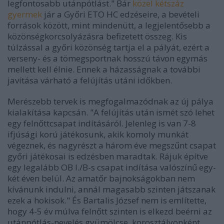
legfontosabb utánpótlást." Bár
közel kétszáz
gyermek
jár a Győri ETO HC edzéseire, a bevételi
források között, mint mindenütt, a legjelentősebb a
közönségkorcsolyázásra befizetett összeg. Kis
túlzással a győri közönség tartja el a pályát, ezért a
verseny- és a tömegsportnak hosszú távon egymás
mellett kell élnie. Ennek a házasságnak a további
javítása várható a felújítás utáni időkben.
Merészebb tervek is megfogalmazódnak az új pálya
kialakítása kapcsán. "A felújítás után ismét szó lehet
egy felnőttcsapat indításáról. Jelenleg is van 7-8
ifjúsági korú játékosunk, akik komoly munkát
végeznek, és nagyrészt a három éve megszűnt csapat
győri játékosai is edzésben maradtak. Rájuk építve
egy legalább OB I./B-s csapat indítása valószínű egy-
két éven belül. Az amatőr bajnokságokban nem
kívánunk indulni, annál magasabb szinten játszanak
ezek a hokisok." És Bartalis József nem is említette,
hogy 4-5 év múlva felnőtt szinten is elkezd beérni az
utánpótlás-nevelés gyümölcse, korosztályonként