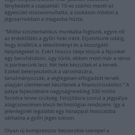
ténykedett a csapatnál. 10-es számú mezét az
egyesület visszavonultatta, a szokásos módon a
jégcsarnokban a magasba húzta.
"Mióta szisztematikus munkába fogtunk, egyre nő
az érdeklődés a győri hoki iránt. Eljutottunk odáig,
hogy kinőttük a létesítményt és a kiszolgáló
helyiségeket is. Ezért hosszú ideje törjük a fejünket
egy beruházáson, úgy tűnik, ebben most már a város
is partnerünk lesz. Két hete készültek el a tervek.
Ezeket beterjesztettük a városházára,
tanulmányozzák, a véglegesen elfogadott tervek
alapján ütemtervet készítenek a finanszírozáshoz." A
pálya fejlesztésére nagyságrendileg 300 millió
forintra lenne szükség. Felújításra szorul a jégpálya
alagcsövezésen kívüli technológiai rendszere. Így a
jelenleginél legalább egy hónappal hosszabbá
válhatna a győri jeges szezon.
Olyan új kompresszor beszerzése szerepel a