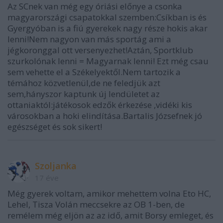
Az SCnek van még egy óriási előnye a csonka
magyarországi csapatokkal szemben:Csíkban is és
Gyergyóban is a fiú gyerekek nagy része hokis akar
lenni!Nem nagyon van más sportág ami a
jégkoronggal ott versenyezhet!Aztán, Sportklub
szurkolónak lenni = Magyarnak lenni! Ezt még csau
sem vehette el a Székelyektől.Nem tartozik a
témához közvetlenül,de ne feledjük azt
sem,hányszor kaptunk új lendületet az
ottaniaktól:játékosok edzők érkezése ,vidéki kis
városokban a hoki elindítása.Bartalis Józsefnek jó
egészséget és sok sikert!
Szoljanka
17 éve
Még gyerek voltam, amikor mehettem volna Eto HC,
Lehel, Tisza Volán meccsekre az OB 1-ben, de
remélem még eljön az az idő, amit Borsy emleget, és