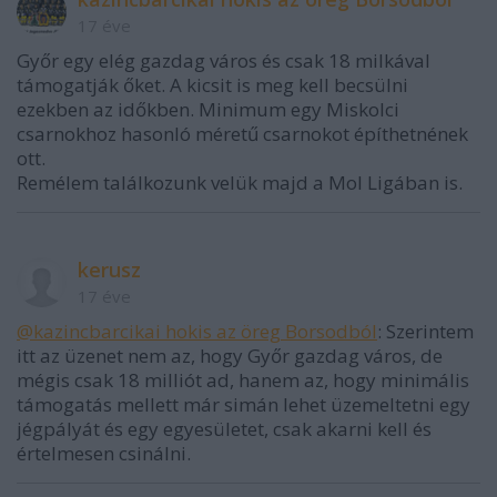
17 éve
Győr egy elég gazdag város és csak 18 milkával
támogatják őket. A kicsit is meg kell becsülni
ezekben az időkben. Minimum egy Miskolci
csarnokhoz hasonló méretű csarnokot építhetnének
ott.
Remélem találkozunk velük majd a Mol Ligában is.
kerusz
17 éve
@kazincbarcikai hokis az öreg Borsodból
: Szerintem
itt az üzenet nem az, hogy Győr gazdag város, de
mégis csak 18 milliót ad, hanem az, hogy minimális
támogatás mellett már simán lehet üzemeltetni egy
jégpályát és egy egyesületet, csak akarni kell és
értelmesen csinálni.