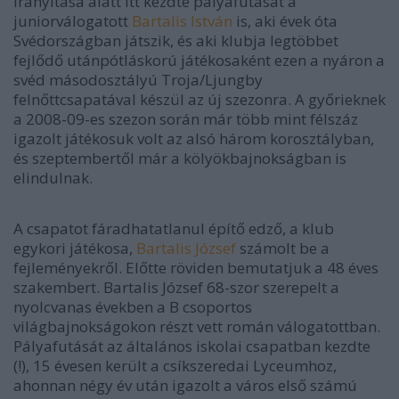
irányítása alatt itt kezdte pályafutását a
juniorválogatott
Bartalis István
is, aki évek óta
Svédországban játszik, és aki klubja legtöbbet
fejlődő utánpótláskorú játékosaként ezen a nyáron a
svéd másodosztályú Troja/Ljungby
felnőttcsapatával készül az új szezonra. A győrieknek
a 2008-09-es szezon során már több mint félszáz
igazolt játékosuk volt az alsó három korosztályban,
és szeptembertől már a kölyökbajnokságban is
elindulnak.
A csapatot fáradhatatlanul építő edző, a klub
egykori játékosa,
Bartalis József
számolt be a
fejleményekről. Előtte röviden bemutatjuk a 48 éves
szakembert. Bartalis József 68-szor szerepelt a
nyolcvanas években a B csoportos
világbajnokságokon részt vett román válogatottban.
Pályafutását az általános iskolai csapatban kezdte
(!), 15 évesen került a csíkszeredai Lyceumhoz,
ahonnan négy év után igazolt a város első számú