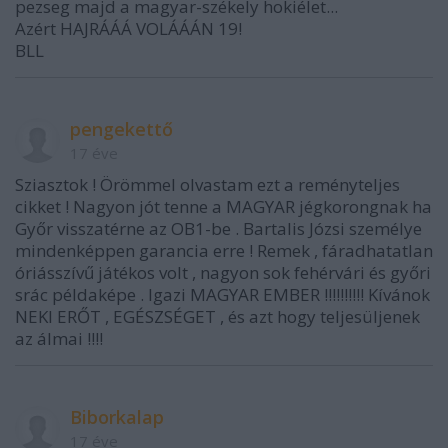
pezseg majd a magyar-székely hokiélet...
Azért HAJRÁÁÁ VOLÁÁÁN 19!
BLL
pengekettő
17 éve
Sziasztok ! Örömmel olvastam ezt a reményteljes
cikket ! Nagyon jót tenne a MAGYAR jégkorongnak ha
Győr visszatérne az OB1-be . Bartalis Józsi személye
mindenképpen garancia erre ! Remek , fáradhatatlan
óriásszívű játékos volt , nagyon sok fehérvári és győri
srác példaképe . Igazi MAGYAR EMBER !!!!!!!!!! Kívánok
NEKI ERŐT , EGÉSZSÉGET , és azt hogy teljesüljenek
az álmai !!!!
Biborkalap
17 éve