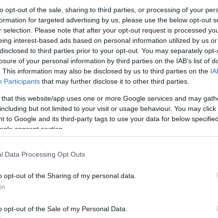
la
szerződést ajánlani. Bár Chelios a saját
to opt-out of the sale, sharing to third parties, or processing of your per
ma
éttermében tartott sajtótájékoztatón
mi
formation for targeted advertising by us, please use the below opt-out s
kijelentette, nem akarja még
nat
r selection. Please note that after your opt-out request is processed y
abbahagyni, és legalább egy szezont
(
1
szeretne játszani, sőt Holland is úgy
1
(
eing interest-based ads based on personal information utilized by us or
ol
véli, egy év még van a játékosban,
disclosed to third parties prior to your opt-out. You may separately opt-
se
nagyon valószínű, hogy nem lesz
(
4
losure of your personal information by third parties on the IAB’s list of
folytatás, legalábbis Detroitban.
(
3
. This information may also be disclosed by us to third parties on the
IA
cs
Ennek megfelelően az 2010-es olimpián
st
Participants
that may further disclose it to other third parties.
sv
sem vehetne részt a hokis. Brian Burke,
sz
az Egyesült Államok csapatvezetője
 that this website/app uses one or more Google services and may gath
(
1
elmondta, számítanak Cheliosra, de
th
including but not limited to your visit or usage behaviour. You may click 
már a kispad mögött. Még nem tudni
uk
 to Google and its third-party tags to use your data for below specifi
milyen szerepet szánnak neki. Az
vál
vb
biztos, hogy Ron Wilson lesz a főedző,
ogle consent section.
vi
kérdéses még a segédedzői pozíció.
Cí
minden kiderül, így az is, hogy kik alkotják majd a keretet,
petést ígér.
l Data Processing Opt Outs
F
t főedzőjét nevezték ki a z olimpiára készülő válogatott élére. A
o opt-out of the Sharing of my personal data.
szinte biztos, hogy Ken Hitchcock (Columbus) lesz az egyik, a
n), Lindy Ruff (Buffalo), Barry Trotz (Nashville), Randy Carlyle
In
o opt-out of the Sale of my Personal Data.
 évek elején egyszerre hat Sutter testvér játszott az NHL-ben.
a meccs, amikor négy Sutter (Duane, Brent, illetve Rick és Ron)