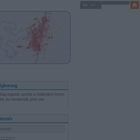
égkorong
világ legjobb sportja a határokon innen
túl, és mindenütt, ahol van.
eresés