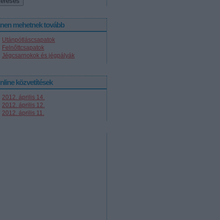
nnen mehetnek tovább
Utánpótláscsapatok
Felnőttcsapatok
Jégcsarnokok és jégpályák
nline közvetítések
2012. április 14.
2012. április 12.
2012. április 11.