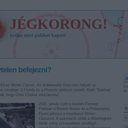
JÉGKORONG!
nyilas misi pakkot kapott
telen befejezni?
J
10-es Winter Classic. Az érdekesebb Ovecskin helyett az
A 
on vendége. A Florida és a Phoenix játékost cserélt. Keith Tkachuk
és 
et, hogy Chris Chelios visszavonul.
2010. január 1-jén a bostoni Fenway
K
Parkban a Boston Bruins és a Philadelphia
Flyers játssza a következő Winter
Classicot. A szervezők előbb a Washingtont
látták volna szívesebben vendégül,