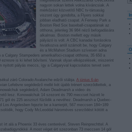
megítélésük szerint Alekszandr Ovecskinra
nagyon sokan lettek volna kíváncsiak. A
mérkőzést közvetítő NBC tv-társaság
I
viszont úgy gondolta, a Flyers sokkal
jobban eladható csapat. A Fenway Park a
Boston Red Sox baseball-csapatának az
otthona, jelenleg 36 984 néző befogadására
alkalmas. Boston mellett egy másik
pályázó is volt. A CBC kanadai forrásokra
hivatkozva arról számolt be, hogy Calgary
O
és a McMahon Stadium szívesen adna
a Calgary Stampeders amerikaifoci-csapat otthona, 35 650 a
ezresre is ki lehet bővíteni. Vannak olyan elképzelések, miszerint
én nyitott pályás meccs, így a Calgaryval kapcsolatos tervet sem
csékul záró Colorado Avalanche edzői stábja.
A június 6-án
ian Lefebvre segédedző mellé két újabb trénert szerződtettek, a
 Konowalchuk segédedző, Adam Deadmarsh a video- és
zető lesz. Konowalchuk 14 szezont és 790 meccset húzott le
71 gól és 225 assziszt fűződik a nevéhez. Deadmarsh a Quebec-
jd Los Angelesben fejezte be a karrierjét, 567 meccsen 184+189
pcsolódik, hogy Cody McLeoddal hároméves szerződést kötött a
t írt alá a Phoenix 33 éves centerével, Steven Reinprechttel. A
t szabadügynökké. A most véget ért szezonban 73 meccsen 14 gól