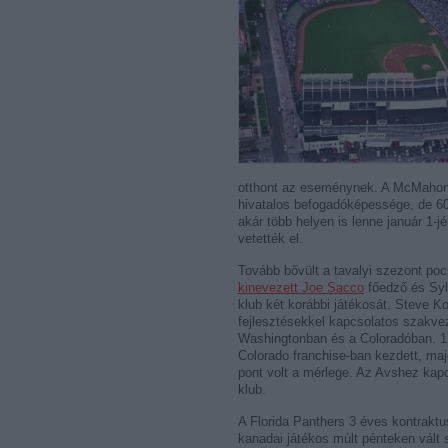
otthont az eseménynek. A McMahon 
hivatalos befogadóképessége, de 60 
akár több helyen is lenne január 1-j
vetették el.
Tovább bővült a tavalyi szezont po
kinevezett Joe Sacco
főedző és Sylv
klub két korábbi játékosát. Steve
fejlesztésekkel kapcsolatos szakve
Washingtonban és a Coloradóban. 1
Colorado franchise-ban kezdett, ma
pont volt a mérlege. Az Avshez ka
klub.
A Florida Panthers 3 éves kontraktus
kanadai játékos múlt pénteken vál