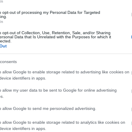
In
t Sutter lesz egy csapatban. Darryl Sutter, a Calgary általános
t lesz ősztől a csapat főedzője. Brent az elmúlt két évben a New
to opt-out of processing my Personal Data for Targeted
E
s -második helyet szerzett, a playoff első körét egyszer sem élte
ing.
In
tals csatára kétéves szerződést kötött a KHL-es Metallurg
o opt-out of Collection, Use, Retention, Sale, and/or Sharing
fog kapni szezononként. Az NHL-ben 6,08 millió dollár volt az utolsó
ersonal Data that Is Unrelated with the Purposes for which it
lt volna szabadügynökké. A 39 éves Fjodorov 18 szezonja során 1248
lected.
6 gólpasszt adott a Detroitban, az Anaheimben, a Columbusban és a
Out
consents
Tetszik
0
o allow Google to enable storage related to advertising like cookies on
evice identifiers in apps.
o allow my user data to be sent to Google for online advertising
s.
to allow Google to send me personalized advertising.
o allow Google to enable storage related to analytics like cookies on
evice identifiers in apps.