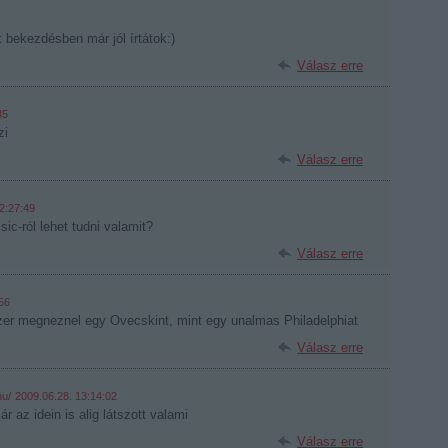
bekezdésben már jól írtátok:)
Válasz erre
35
zi
Válasz erre
2:27:49
sic-ról lehet tudni valamit?
Válasz erre
56
zer megneznel egy Ovecskint, mint egy unalmas Philadelphiat
Válasz erre
hu/
2009.06.28. 13:14:02
r az idein is alig látszott valami
Válasz erre