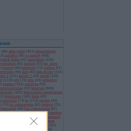
ímkék
l
(
66
)
alba volán
(
453
)
átigazolások
43
)
ausztria
(
86
)
a csoport
(
408
)
jnokok ligája
(
42
)
bajnokság
(
226
)
jnokságok
(
82
)
bartalis
(
53
)
bp. stars
2
)
brassó
(
64
)
briancon
(
72
)
cortina
(
67
)
ehország
(
98
)
dab
(
43
)
dab.docler
(
315
)
ízió 1
(
231
)
divízió 2
(
49
)
döntő
(
128
)
el
(
1139
)
eht
(
76
)
eihc
(
93
)
elitserien
9
)
énekes
(
363
)
extraliga
(
59
)
héroroszország
(
50
)
fehérvár
(
609
)
lkészülés
(
183
)
felkészülési mérkőzések
82
)
finnország
(
145
)
fotók
(
45
)
anciaország
(
73
)
ftc
(
213
)
gömöri
(
43
)
i
(
76
)
hc csíkszereda
(
85
)
hetényi
(
70
)
rvátország
(
40
)
hsc csíkszereda
(
87
)
úsági
(
285
)
iihf
(
80
)
inline
(
109
)
interliga
4
)
játékvezetők
(
64
)
jégkorongmagazin
1
)
jesenice
(
42
)
junior
(
90
)
juniorok
00
)
kanada
(
97
)
khl
(
663
)
kóger
(
82
)
lyök
(
55
)
kontinentális kupa
(
104
)