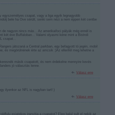
gy egyszemélyes csapat, vagy a liga egyik legnagyobb
ondolj bele ha Ove sérült, senki sem nézi a nem éppen két centbe
m de nagyon nincs más... Az amerikaifoci pályák még ennél is
t két éve Buffaloban... Valami olyasmi kéne mint a Bistroli
L csapat...
angers játszaná a Central parkban, egy befagyott tó jegén, mobil
ne, és megörülnének érte az amcsik :)Az ellenfél meg lehetne a
 keresnék másik csapatott, és nem érdekelne mennyire kevés
landers jó választás lenne.
Válasz erre
gy ilyenkor az NFL is nagyban tart!:)
Válasz erre
ldfulu exjatekos iranyitja a csapatot? Eleg balul sult el nekik az