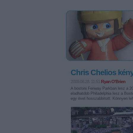
Chris Chelios kény
2009.06.28. 11:51
Ryan O'Brien
A bostoni Fenway Parkban lesz a 20
eladhatóbb Philadelphia lesz a Bost
egy évet hosszabbított. Könnyen leh