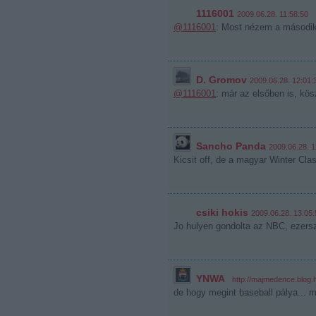
1116001
2009.06.28. 11:58:50
@1116001
: Most nézem a második 
D. Gromov
2009.06.28. 12:01:
@1116001
: már az elsőben is, kös
Sancho Panda
2009.06.28. 1
Kicsit off, de a magyar Winter Clas
csiki hokis
2009.06.28. 13:05:
Jo hulyen gondolta az NBC, ezers
YNWA
·
http://majmedence.blog.
de hogy megint baseball pálya... má