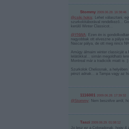
Stommy
2009.06.28. 16:38:46
@csiki hokis
: Lehet választani, e
szurkolótáborával rendelkező... G
kerülő Winter Classicot...
@YNWA
: Ezen én is gondolkodta
nagyobbak ott elveszne a pálya min
Nascar pálya, de ott meg nincs NH
Amúgy álmaim winter classicját a R
lelátókkal... simán megoldható len
Montreal már a tradiciók miatt is :)
Szurkolok Cheliosnak, a helyében
pénzt adnak... a Tampa vagy az Is
1116001
2009.06.28. 17:39:32
@Stommy
: Nem beszélve arról, ho
Taszi
2009.06.29. 01:08:12
Jo lesz ez a Coloradonak, hogy 4 zo