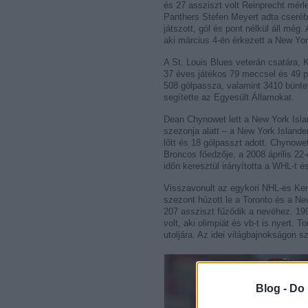
és 27 assziszt volt Reinprecht mérl
Panthers Stefen Meyert adta cseré
játszott, gól és pont nélkül áll mé
aki március 4-én érkezett a New Yor
A St. Louis Blues veterán csatára, K
37 éves játékos 79 meccsel és 49 po
508 gólpassza, valamint 3410 bünte
segítette az Egyesült Államokat.
Dean Chynowet lett a New York Isla
szezonja alatt – a New York Islande
lőtt és 18 gólpasszt adott. Chynow
Broncos főedzője, a 2008 április 2
időn keresztül irányította a WHL-t 
Visszavonult az egykori NHL-es Ken
szezont húzott le a Toronto és a Ne
207 assziszt fűződik a nevéhez. 199
volt, aki olimpiát és vb-t is nyert.
utoljára. Az idei világbajnokságon s
Blog -
Do 