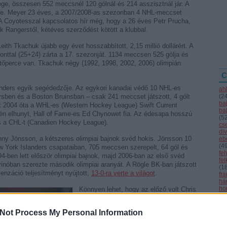
ege, összesen 552 meccsnél 120 gólnál és 214 asszisztnál jár. A
be. Meyer 23 éves, a 2007/2008-as szezonban 4 NHL-meccset
g. A Coyotesszal kapcsolatos hír még, hogy a 26 éves Petr Prucha,
k Rangerstől, kétéves szerződést kötött a klubbal.
eith Tkachuk újabb egy évet hosszabbított, 2,15 millió dollárért. A
nttal (25+24) zárta a 17. szezonját. 1134 meccsen 525 gólja és
tőperce van. Tkachuk négy (1992, 1998, 2002, 2006) olimpián
C
nders egyik segédedzője. Az egykori kanadai védő 10 NHL-es
ah
rsben és a Boston Bruinsban – csak 241 meccset játszott, 4 gólt
(
2
ba
et 2004 óta a WHL-es (Western Hockey League) Swift Current
ba
2-én elhunyt, Hall of Fame-es Ed Chynowet fia. Az édesapa hosszú
(
5
és a CHL-t (Canadien Hockey League).
cs
div
ny Jönsson, a kétszeres olimpiai bajnok svéd hokis. Jönsson 10
eb
(
4
w York Islanders csapataiban, 705 meccsen szerepelt, 64 gól és
fe
4-ben lett először olimpiai bajnok, majd 2006-ban az első svéd
fe
 Torinóban szerezte második olimpiai aranyát. A Rögle BK-ban játszott
(
1
zenzáció teljesítményt nyújtott,
13-0-ra verte a világot
.
fr
hár
ho
Könnyen lehet, hogy az előző volt Chris
ifj
Chelios utolsó szezonja. Ken Holland, a
(
4
Detroit általános igazgatója elmondta,
(
5
Not Process My Personal Information
találkozott a 47 éves védővel, és
(
2
elmondta neki, a klub nem kíván újabb
kö