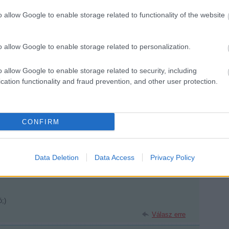
Mariborba utazik
Visszavonultattá
i
a juniorválogatott
k Marek mezét
o allow Google to enable storage related to functionality of the website
o allow Google to enable storage related to personalization.
o allow Google to enable storage related to security, including
cation functionality and fraud prevention, and other user protection.
A Vienna
Capitals
legyőzte a finn
bajnokot
CONFIRM
sználói tartalomnak minősülnek, értük a
szolgáltatás technikai
üzemeltetője semmilyen felelősséget nem vállal,
ztőjéhez. Részletek a
Felhasználási feltételekben
és az
adatvédelmi tájékoztatóban
.
Data Deletion
Data Access
Privacy Policy
;)
Válasz erre