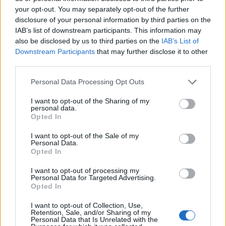
your opt-out. You may separately opt-out of the further
Az IHL-ben (
International Hockey League
) a Fort
disclosure of your personal information by third parties on the
Wayne Komets lett a bajnok, csakúgy, mint tavaly. Az
IAB’s list of downstream participants. This information may
IHL-t hat csapat alkotja, csak két együttesnek van
also be disclosed by us to third parties on the
IAB’s List of
NHL-kapcsolata. A Flint Generals és a Port Huron
Downstream Participants
that may further disclose it to other
Icehawks is a Detroit Red Wings farmcsapata.
third parties.
A legrangosabb kanadai juniortorna a
Memorial
Please note that this website/app uses one or more Google
Personal Data Processing Opt Outs
Cup
, amelyben három liga, a WHL (Western Hockey
services and may gather and store information including but
League), az OHL (Ontario Hockey League) és a
not limited to your visit or usage behaviour. You may click to
I want to opt-out of the Sharing of my
personal data.
QMJHL (Quebec Major Junior Hockey League)
grant or deny consent to Google and its third-party tags to
Opted In
legjobb csapatai vesznek részt. A sorozat elődje az
use your data for below specified purposes in below Google
először 1919-ben lebonyolított OHA Memorial Cup.
consent section.
I want to opt-out of the Sale of my
Personal Data.
Opted In
A döntőbe a három bajnokság legjobbja, illetve a
rendező város csapata kerül. A 2009-es fináléban a
I want to opt-out of processing my
WHL-t nyerő Kelowna Rockets
, az
OHL-első Windsor
Personal Data for Targeted Advertising.
Opted In
Spitfires
és a
QMJHL-bajnok Drummondville
Voltiguers
mellett a rendező Rimouski Océanic
I want to opt-out of Collection, Use,
játszott. Először körmérkőzéses alapszakaszt
Retention, Sale, and/or Sharing of my
Personal Data that Is Unrelated with the
rendeztek, ezután a negyedik a harmadikkal