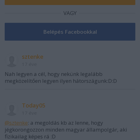
VAGY
sztenke
17 éve
Nah legyen a cél, hogy nekünk legalább
megközelítően legyen ilyen hátországunk:D:D
Today05
17 éve
@sztenke
: a megoldás kb az lenne, hogy
jégkorongozzon minden magyar állampolgár, aki
fizikailag képes rá :D