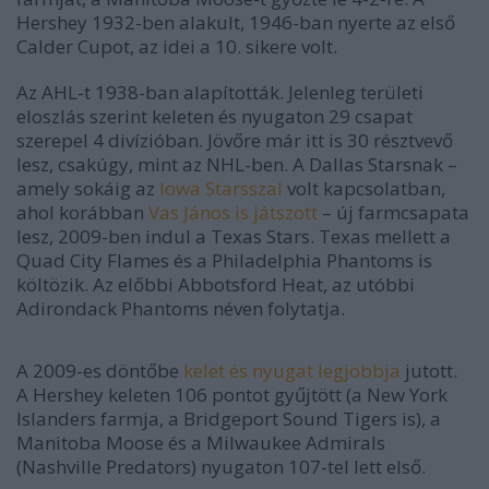
Hershey 1932-ben alakult, 1946-ban nyerte az első
Calder Cupot, az idei a 10. sikere volt.
Az AHL-t 1938-ban alapították. Jelenleg területi
eloszlás szerint keleten és nyugaton 29 csapat
szerepel 4 divízióban. Jövőre már itt is 30 résztvevő
lesz, csakúgy, mint az NHL-ben. A Dallas Starsnak –
amely sokáig az
Iowa Starsszal
volt kapcsolatban,
ahol korábban
Vas János is játszott
– új farmcsapata
lesz, 2009-ben indul a Texas Stars. Texas mellett a
Quad City Flames és a Philadelphia Phantoms is
költözik. Az előbbi Abbotsford Heat, az utóbbi
Adirondack Phantoms néven folytatja.
A 2009-es döntőbe
kelet és nyugat legjobbja
jutott.
A Hershey keleten 106 pontot gyűjtött (a New York
Islanders farmja, a Bridgeport Sound Tigers is), a
Manitoba Moose és a Milwaukee Admirals
(Nashville Predators) nyugaton 107-tel lett első.