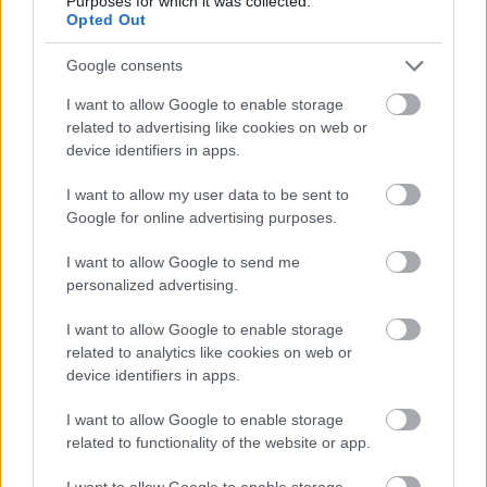
Purposes for which it was collected.
osztályozott, majd a győztes a második helyezettel
Opted Out
elődöntőt vívott. A csatáa nyertese játszotta a finálét
a körmérkőzéses szakasz győztesével.
Google consents
I want to allow Google to enable storage
related to advertising like cookies on web or
device identifiers in apps.
I want to allow my user data to be sent to
Google for online advertising purposes.
I want to allow Google to send me
personalized advertising.
I want to allow Google to enable storage
related to analytics like cookies on web or
device identifiers in apps.
I want to allow Google to enable storage
related to functionality of the website or app.
I want to allow Google to enable storage