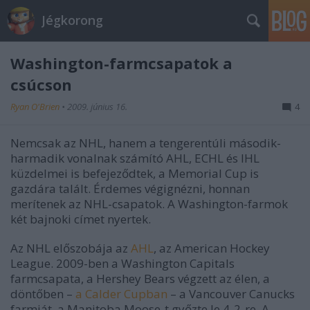
Jégkorong
Washington-farmcsapatok a
csúcson
Ryan O'Brien
•
2009. június 16.
4
Nemcsak az NHL, hanem a tengerentúli második-
harmadik vonalnak számító AHL, ECHL és IHL
küzdelmei is befejeződtek, a Memorial Cup is
gazdára talált. Érdemes végignézni, honnan
merítenek az NHL-csapatok. A Washington-farmok
két bajnoki címet nyertek.
Az NHL előszobája az
AHL
, az American Hockey
League. 2009-ben a Washington Capitals
farmcsapata, a Hershey Bears végzett az élen, a
döntőben –
a Calder Cupban
– a Vancouver Canucks
farmját, a Manitoba Moose-t győzte le 4-2-re. A