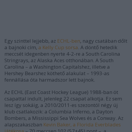
Egy szinttel lejjebb, az
ECHL-ben
, nagy csatában dőlt
a bajnoki cím,
a Kelly Cup sorsa
. A döntő hetedik
meccsét idegenben nyerte 4-2-re a South Carolina
Stringrays, az Alaska Aces otthonában. A South
Carolina – a Washington Capitalshez, illetve a
Hershey Bearshez köthető alakulat – 1993-as
fennállása óta harmadszor lett bajnok.
Az ECHL (East Coast Hockey League) 1988-ban öt
csapattal indult, jelenleg 22 csapat alkotja. Ez sem
lesz így sokáig, a 2010/2011-es szezontól négy új
klub csatlakozik: a Columbia Inferno, a Dayton
Bombers, a Mississippi Sea Wolves és a Conway. Az
alapszakaszban
Kevin Baker, a Florida Everblades
játékosa
– 70 meccsen 102 (57+45) pont –, a