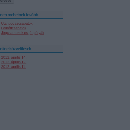
nnen mehetnek tovább
Utánpótláscsapatok
Felnőttcsapatok
Jégcsarnokok és jégpályák
nline közvetítések
2012. április 14.
2012. április 12.
2012. április 11.