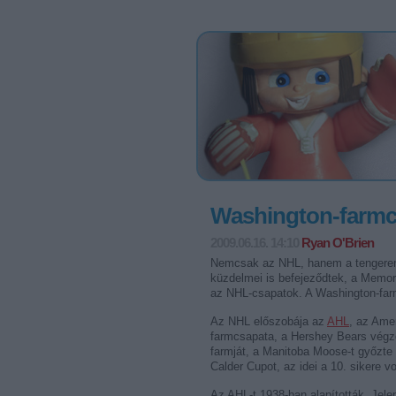
Washington-farmc
2009.06.16. 14:10
Ryan O'Brien
Nemcsak az NHL, hanem a tengeren
küzdelmei is befejeződtek, a Memor
az NHL-csapatok. A Washington-farm
Az NHL előszobája az
AHL
, az Ame
farmcsapata, a Hershey Bears végze
farmját, a Manitoba Moose-t győzte 
Calder Cupot, az idei a 10. sikere vo
Az AHL-t 1938-ban alapították. Jelen