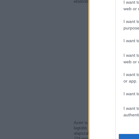
elődöntőt vívott. A csatáa nyertese
I want t
web or d
I want t
purpose
I want 
I want t
web or d
I want t
or app.
I want t
I want t
authenti
Azért is érdekes ez a sorozat, mert 
legtöbb játékost. Érdekesség, hogy 
alapszakasz összesített pontlistájá
104 ponttal zárt, a legjobb, Yanni