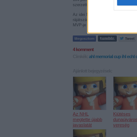
szerzett.
Az idei Memorial Cupot a Windsor Sp
rájátszásban mindhárom ellenfelét l
MVP-je Taylor Hall, a Windsor center
4
komment
Címkék:
ahl
memorial cup
ihl
echl
Ajánlott bejegyzések:
Az NHL
Kiütéses
megtette újabb
dunaújváros
javaslatát
vereség