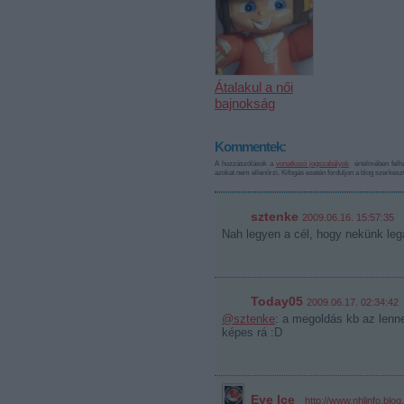
Átalakul a női
bajnokság
Kommentek:
A hozzászólások a
vonatkozó jogszabályok
értelmében felha
azokat nem ellenőrzi. Kifogás esetén forduljon a blog szerkes
sztenke
2009.06.16. 15:57:35
Nah legyen a cél, hogy nekünk leg
Today05
2009.06.17. 02:34:42
@sztenke
: a megoldás kb az lenn
képes rá :D
Eye Ice
·
http://www.nhlinfo.blog