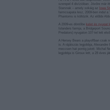
szerepel 4 divízióban. Jövőre már it
Starsnak – amely sokáig az
Iowa St
farmcsapata lesz, 2009-ben indul a 
Phantoms is költözik. Az előbbi Abb
A 2009-es döntőbe
kelet és nyugat l
Islanders farmja, a Bridgeport Soun
Predators) nyugaton 107-tel lett első
A Hersey Bears a playoffban csak n
is. A rájátszás legjobbja, Alexandr
meccsen hat pontig jutott. Michal N
legjobbja is Giroux lett, a 28 éves