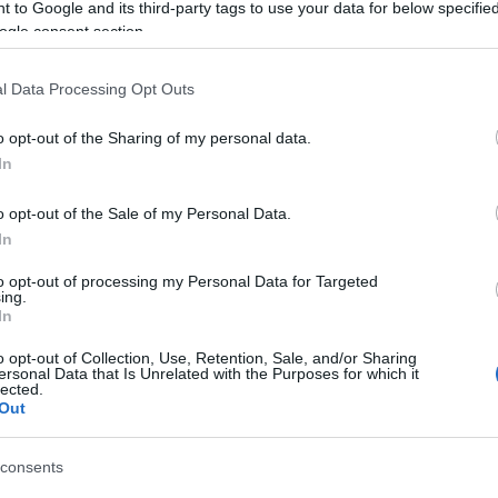
 to Google and its third-party tags to use your data for below specifi
la
ma
ogle consent section.
mi
nat
(
1
1
(
l Data Processing Opt Outs
ol
se
(
4
o opt-out of the Sharing of my personal data.
(
3
In
cs
st
sv
sz
o opt-out of the Sale of my Personal Data.
(
1
In
th
uk
vál
eague
to opt-out of processing my Personal Data for Targeted
) a Fort Wayne Komets lett a bajnok, csakúgy, mint tavaly. Az
vb
ing.
együttesnek van NHL-kapcsolata. A Flint Generals és a Port Huron
vi
In
rmcsapata.
Cí
 a
Memorial Cup
, amelyben három liga, a WHL (Western Hockey
o opt-out of Collection, Use, Retention, Sale, and/or Sharing
F
eague) és a QMJHL (Quebec Major Junior Hockey League) legjobb
ersonal Data that Is Unrelated with the Purposes for which it
lected.
lődje az először 1919-ben lebonyolított OHA Memorial Cup.
Out
ja, illetve a rendező város csapata kerül. A 2009-es fináléban a
HL-első Windsor Spitfires
és a
QMJHL-bajnok Drummondville
ki Océanic játszott. Először körmérkőzéses alapszakaszt
consents
madikkal osztályozott, majd a győztes a második helyezettel