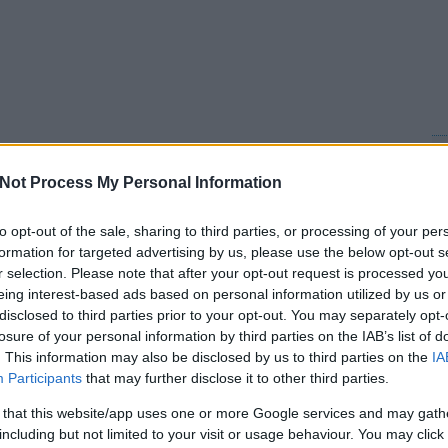
C
nagy csatában dőlt a bajnoki cím,
a Kelly Cup sorsa
. A döntő
2-re a South Carolina Stringrays, az Alaska Aces otthonában. A
ah
Not Process My Personal Information
(
2
alshez, illetve a Hershey Bearshez köthető alakulat – 1993-as
ba
k.
ba
to opt-out of the sale, sharing to third parties, or processing of your per
(
5
 1988-ban öt csapattal indult, jelenleg 22 csapat alkotja. Ez sem
cs
formation for targeted advertising by us, please use the below opt-out s
zontól négy új klub csatlakozik: a Columbia Inferno, a Dayton
div
r selection. Please note that after your opt-out request is processed y
eb
s és a Conway. Az alapszakaszban
Kevin Baker, a Florida
(
4
02 (57+45) pont –, a playoffban az Alaska Aces csatára,
Josh
eing interest-based ads based on personal information utilized by us or
fe
 – nyújtotta a legjobb teljesítményt.
disclosed to third parties prior to your opt-out. You may separately opt-
fe
(
1
losure of your personal information by third parties on the IAB’s list of
fr
. This information may also be disclosed by us to third parties on the
IA
hár
ho
Participants
that may further disclose it to other third parties.
ifj
(
4
 that this website/app uses one or more Google services and may gath
(
5
(
2
including but not limited to your visit or usage behaviour. You may click 
kö