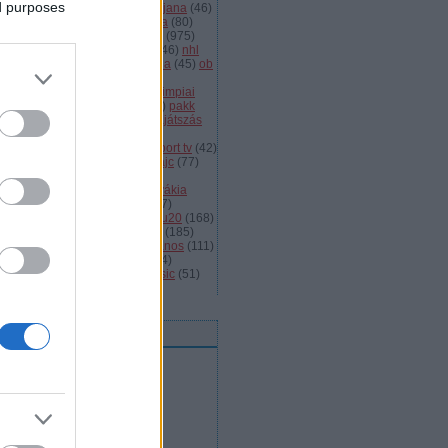
ed purposes
dányi
(
105
)
légiósok
(
131
)
ljubljana
(
46
)
gyarország
(
561
)
magyar kupa
(
80
)
skolc
(
187
)
mjsz
(
143
)
mol liga
(
975
)
ionalliga
(
132
)
németország
(
46
)
nhl
598
)
női
(
96
)
nők
(
127
)
norvégia
(
45
)
ob
173
)
ob i.
(
206
)
ocskay
(
107
)
aszország
(
68
)
olimpia
(
119
)
olimpiai
lejtezők
(
85
)
oroszország
(
132
)
pakk
1
)
playoff
(
137
)
primeau
(
55
)
rájátszás
60
)
románia
(
119
)
sator
(
53
)
sc
íkszereda
(
107
)
serdülő
(
78
)
sport tv
(
42
)
anley kupa
(
40
)
steaua
(
41
)
svájc
(
77
)
édország
(
161
)
szavazás
(
57
)
avazások
(
43
)
szélig
(
75
)
szlovákia
93
)
szlovénia
(
105
)
szuper
(
107
)
urston
(
43
)
u16
(
61
)
u18
(
291
)
u20
(
168
)
rajna
(
57
)
utánpótlás
(
122
)
ute
(
185
)
ogatott
(
984
)
vasas
(
53
)
vas jános
(
111
)
(
1471
)
videó
(
148
)
videók
(
494
)
lágbajnokság
(
107
)
winter classic
(
51
)
mkefelhő
eedek
RSS 2.0
bejegyzések
,
kommentek
Atom
bejegyzések
,
kommentek