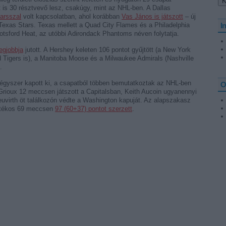
t is 30 résztvevő lesz, csakúgy, mint az NHL-ben. A Dallas
arsszal
volt kapcsolatban, ahol korábban
Vas János is játszott
– új
Texas Stars. Texas mellett a Quad City Flames és a Philadelphia
I
otsford Heat, az utóbbi Adirondack Phantoms néven folytatja.
egjobbja
jutott. A Hershey keleten 106 pontot gyűjtött (a New York
d Tigers is), a Manitoba Moose és a Milwaukee Admirals (Nashville
.
égyszer kapott ki, a csapatból többen bemutatkoztak az NHL-ben
O
e Grioux 12 meccsen játszott a Capitalsban, Keith Aucoin ugyanennyi
euvirth öt találkozón védte a Washington kapuját. Az alapszakasz
 játékos 69 meccsen
97 (60+37) pontot szerzett
.