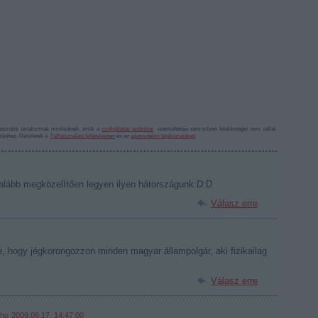
sználói tartalomnak minősülnek, értük a
szolgáltatás technikai
üzemeltetője semmilyen felelősséget nem vállal,
ztőjéhez. Részletek a
Felhasználási feltételekben
és az
adatvédelmi tájékoztatóban
.
alább megközelítően legyen ilyen hátországunk:D:D
Válasz erre
e, hogy jégkorongozzon minden magyar állampolgár, aki fizikailag
Válasz erre
.hu
2009.06.17. 14:47:00