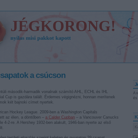
JÉGKORONG!
nyilas misi pakkot kapott
sapatok a csúcson
J
túli második-harmadik vonalnak számító AHL, ECHL és IHL
A 
ial Cup is gazdára talált. Érdemes végignézni, honnan merítenek
és 
ok két bajnoki címet nyertek.
rican Hockey League. 2009-ben a Washington Capitals
K
tt az élen, a döntőben –
a Calder Cupban
– a Vancouver Canucks
le 4-2-re. A Hershey 1932-ben alakult, 1946-ban nyerte az első
lt.
leg területi eloszlás szerint keleten és nyugaton 29 csapat