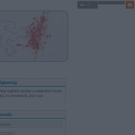
égkorong
világ legjobb sportja a határokon innen
túl, és mindenütt, ahol van.
eresés