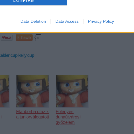
CONFIRM
itfires nyerte, a
körmérkőzéses torna
negyedik helye után a
egyőzte, a fináléban 4-1-re verte a Kelowna Rocketset. A sorozat
Data Deletion
Data Access
Privacy Policy
e lett.
Tetszik
0
calder cup
kelly cup
Mariborba utazik
Fölényes
i
a juniorválogatott
dunaújvárosi
győzelem