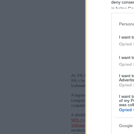
deny consent
in below Go
Persona
I want t
Opted 
I want t
Opted 
Az IHL-ben (
International Hockey L
I want 
Advertis
IHL-t hat csapat alkotja, csak két 
Opted 
Icehawks is a Detroit Red Wings fa
A legrangosabb kanadai juniortorna
I want t
League), az OHL (Ontario Hockey L
of my P
was col
csapatai vesznek részt. A sorozat e
Opted 
A döntőbe a három bajnokság legjobb
WHL-t nyerő Kelowna Rockets
, az
O
Voltiguers
mellett a rendező Rimous
Google 
rendeztek, ezután a negyedik a har