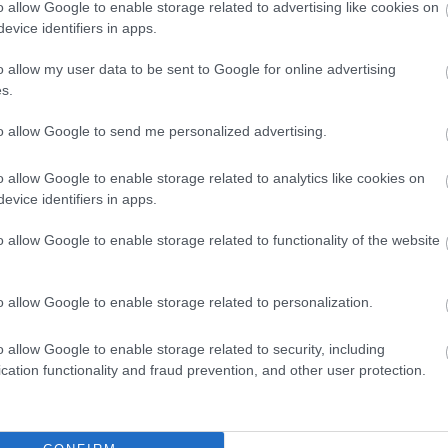
 játszotta a finálét a körmérkőzéses szakasz győztesével.
o allow Google to enable storage related to advertising like cookies on
evice identifiers in apps.
E
o allow my user data to be sent to Google for online advertising
s.
to allow Google to send me personalized advertising.
o allow Google to enable storage related to analytics like cookies on
evice identifiers in apps.
o allow Google to enable storage related to functionality of the website
o allow Google to enable storage related to personalization.
o allow Google to enable storage related to security, including
cation functionality and fraud prevention, and other user protection.
az NHL-drafton évről évre ebből a három ligából választják a
a 2009-es draft várható 1/1-ese, John Tavares csak ötödik lett az
n, és csapata nem jutott el a Memorial Cupig. Tavares 56 meccsen
ck Riendeau, a Drummondville csatára 64 meccsen 126 pontot