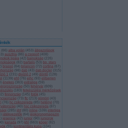
ímkék
l
(
66
)
alba volán
(
453
)
átigazolások
43
)
ausztria
(
86
)
a csoport
(
408
)
jnokok ligája
(
42
)
bajnokság
(
226
)
jnokságok
(
82
)
bartalis
(
53
)
bp. stars
2
)
brassó
(
64
)
briancon
(
72
)
cortina
(
67
)
ehország
(
98
)
dab
(
43
)
dab.docler
(
315
)
ízió 1
(
231
)
divízió 2
(
49
)
döntő
(
128
)
el
(
1139
)
eht
(
76
)
eihc
(
93
)
elitserien
9
)
énekes
(
363
)
extraliga
(
59
)
héroroszország
(
50
)
fehérvár
(
609
)
lkészülés
(
183
)
felkészülési mérkőzések
82
)
finnország
(
145
)
fotók
(
45
)
anciaország
(
73
)
ftc
(
213
)
gömöri
(
43
)
i
(
76
)
hc csíkszereda
(
85
)
hetényi
(
70
)
rvátország
(
40
)
hsc csíkszereda
(
87
)
úsági
(
285
)
iihf
(
80
)
inline
(
109
)
interliga
4
)
játékvezetők
(
64
)
jégkorongmagazin
1
)
jesenice
(
42
)
junior
(
90
)
juniorok
00
)
kanada
(
97
)
khl
(
663
)
kóger
(
82
)
lyök
(
55
)
kontinentális kupa
(
104
)