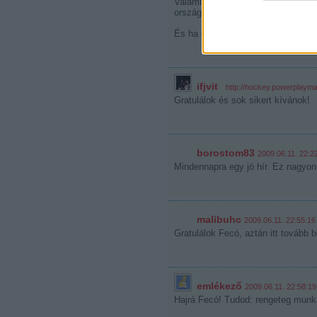
Valamikor láttam egy táblázatot, ah
országok lesznek A csoportosak 201
És ha ennyi fiatal megy külföldre,
ifjvit
·
http://hockey.powerplaym
Gratulálok és sok sikert kívánok!
borostom83
2009.06.11. 22:2
Mindennapra egy jó hír. Ez nagyon 
malibuhc
2009.06.11. 22:55:16
Gratulálok Fecó, aztán itt tovább 
emlékező
2009.06.11. 22:58:19
Hajrá Fecó! Tudod: rengeteg munka