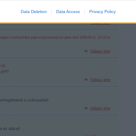
ol a fiatalok teljesítménye alapján "állapították" meg, hogy mely
4-ben... abban szép hazánk is szerepelt, mint stabil tag..
Data Deletion
Data Access
Privacy Policy
 akkor remélem, ennek a táblázatnak igaza lesz.
Válasz erre
anager.com/hu/online-jegkorong-menedzser-jatek.html
2009.06.11. 22:10:31
Válasz erre
2:58
jó!!!!
Válasz erre
bontogathatod a szárnyaidat!
Válasz erre
 és alázat!