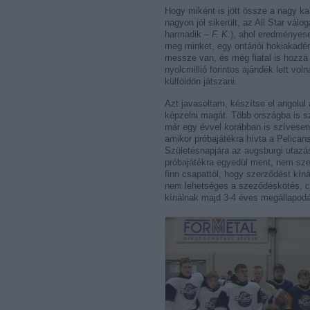
Hogy miként is jött össze a nagy ka
nagyon jól sikerült, az All Star válo
harmadik –
F. K.
), ahol eredményes
meg minket, egy ontáriói hokiakadé
messze van, és még fiatal is hozzá 
nyolcmillió forintos ajándék lett vo
külföldön játszani.
Azt javasoltam, készítse el angolul 
képzelni magát. Több országba is sz
már egy évvel korábban is szívesen
amikor próbajátékra hívta a Pelicans
Születésnapjára az augsburgi utazást
próbajátékra egyedül ment, nem szer
finn csapattól, hogy szerződést kíná
nem lehetséges a szeződéskötés, csa
kínálnak majd 3-4 éves megállapodá