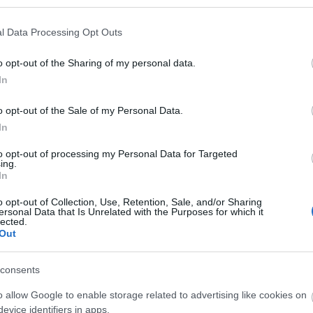
 1995. február 8-án született, tehát alig múlt 14 éves. Ennek
 kilót nyom. Egy deka felesleg nincs rajta, jó alkatú, csupaizom
elekció
egyik edzője is elmondta, Kocsis Ferenc volt az egyetlen
a
l Data Processing Opt Outs
E
, aki fizikailag is maximálisan megállta a helyét.
o opt-out of the Sharing of my personal data.
Tetszik
0
In
o opt-out of the Sale of my Personal Data.
lán
lahti
kocsis ferenc
lahti pelicans
In
to opt-out of processing my Personal Data for Targeted
ing.
In
o opt-out of Collection, Use, Retention, Sale, and/or Sharing
ersonal Data that Is Unrelated with the Purposes for which it
lected.
Out
on
Gólzáporos
Ismét kikapott
meccset nyert
ifiválogatottunk
meg a Miskolc
consents
o allow Google to enable storage related to advertising like cookies on
evice identifiers in apps.