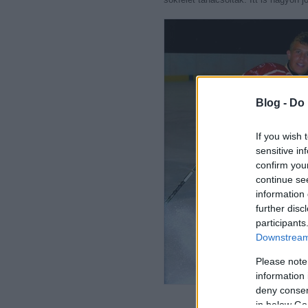
Blog -
Do 
If you wish 
sensitive in
confirm you
continue se
information 
further disc
participants
Downstream 
Please note
information 
deny consent
in below Go