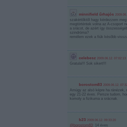
minnifield űrhajós
2009.06.
szakértőktől hagy kérdezzem meg:
megtörténtek volna az A-csoport nél
a srácot, de azért így összességéb
szindróma?
remélem ezek a fiúk később vissza
celebesz
2009.06.12. 07:02:13
Gratula!!! Sok sikert!!!
borostom83
2009.06.12. 07:3
Amúgy az alsó képre ha ránézek, 
egy 21-22 éves. Persze tudom, hog
komoly a fizikuma a srácnak.
b23
2009.06.12. 09:33:20
@borostom83
: 14 éves