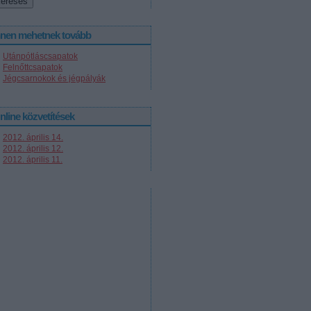
nnen mehetnek tovább
Utánpótláscsapatok
Felnőttcsapatok
Jégcsarnokok és jégpályák
nline közvetítések
2012. április 14.
2012. április 12.
2012. április 11.