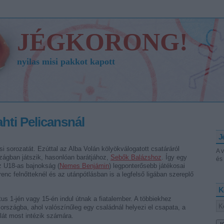
JÉGKORONG!
nyilas misi pakkot kapott
hti Pelicansnál
J
si sorozatát. Ezúttal az Alba Volán kölyökválogatott csatáráról
A 
szágban játszik, hasonlóan barátjához,
Sebők Balázshoz
. Így egy
és 
z U18-as bajnokság (
Nemes Benjámin
) legponterősebb játékosai
renc felnőtteknél és az utánpótlásban is a legfelső ligában szereplő
K
s 1-jén vagy 15-én indul útnak a fiatalember. A többiekhez
országba, ahol valószínűleg egy családnál helyezi el csapata, a
olát most intézik számára.