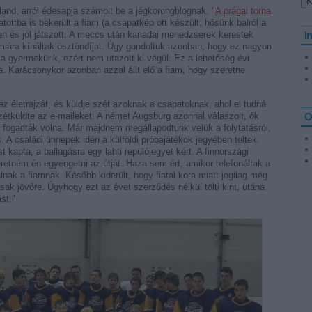
land, arról édesapja számolt be a jégkorongblognak. "
A prágai torna
gatottba is bekerült a fiam (a csapatkép ott készült, hősünk balról a
en és jól játszott. A meccs után kanadai menedzserek kerestek
I
miára kínáltak ösztöndíjat. Úgy gondoltuk azonban, hogy ez nagyon
a gyermekünk, ezért nem utazott ki végül. Ez a lehetőség évi
lna. Karácsonykor azonban azzal állt elő a fiam, hogy szeretne
az életrajzát, és küldje szét azoknak a csapatoknak, ahol el tudná
étküldte az e-maileket. A német Augsburg azonnal válaszolt, ők
O
 fogadták volna. Már majdnem megállapodtunk velük a folytatásról,
. A családi ünnepek idén a külföldi próbajátékok jegyében teltek.
 kapta, a ballagásra egy lahti repülőjegyet kért. A finnországi
etném én egyengetni az útját. Haza sem ért, amikor telefonáltak a
lnak a fiamnak. Később kiderült, hogy fiatal kora miatt jogilag még
k jövőre. Úgyhogy ezt az évet szerződés nélkül tölti kint, utána
st."