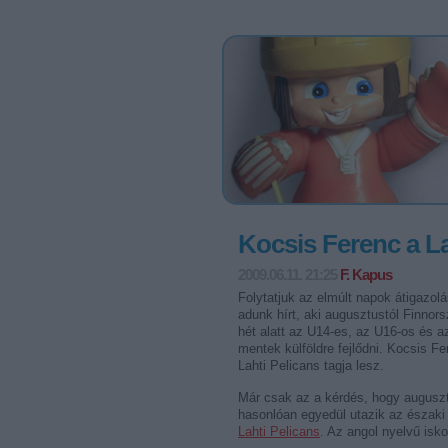
Kocsis Ferenc a La
2009.06.11. 21:25
F. Kapus
Folytatjuk az elmúlt napok átigazolá
adunk hírt, aki augusztustól Finnor
hét alatt az U14-es, az U16-os és a
mentek külföldre fejlődni. Kocsis Fe
Lahti Pelicans tagja lesz.
Már csak az a kérdés, hogy augusztu
hasonlóan egyedül utazik az északi 
Lahti Pelicans
. Az angol nyelvű isk