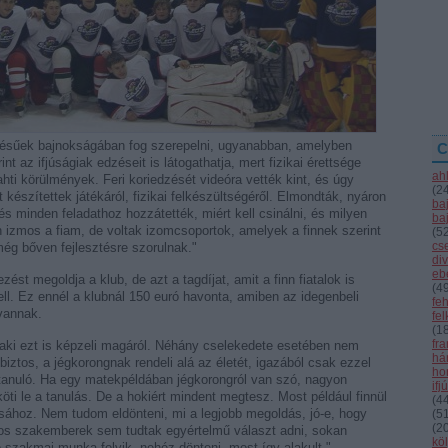
tésűek bajnokságában fog szerepelni, ugyanabban, amelyben
C
t az ifjúságiak edzéseit is látogathatja, mert fizikai érettsége
ah
hti körülmények. Feri koriedzését videóra vették kint, és úgy
(
2
készítettek játékáról, fizikai felkészültségéről. Elmondták, nyáron
ba
és minden feladathoz hozzátették, miért kell csinálni, és milyen
ba
 izmos a fiam, de voltak izomcsoportok, amelyek a finnek szerint
(
5
cs
ég bőven fejlesztésre szorulnak."
div
eb
zést megoldja a klub, de azt a tagdíjat, amit a finn fiatalok is
(
4
 kell. Ez ennél a klubnál 150 euró havonta, amiben az idegenbeli
fe
vannak.
fe
(
1
fr
aki ezt is képzeli magáról. Néhány cselekedete esetében nem
hár
 biztos, a jégkorongnak rendeli alá az életét, igazából csak ezzel
ho
 tanuló. Ha egy matekpéldában jégkorongról van szó, nagyon
ifj
i le a tanulás. De a hokiért mindent megtesz. Most például finnül
(
4
tásához. Nem tudom eldönteni, mi a legjobb megoldás, jó-e, hogy
(
5
(
2
os szakemberek sem tudtak egyértelmű választ adni, sokan
kö
jó szakmai munka folyik, nehéz dönteni, most így alakult."