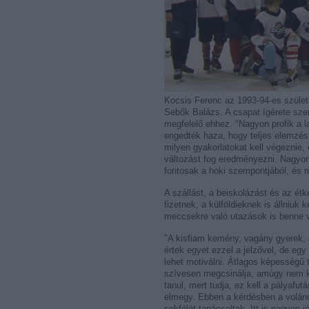
Kocsis Ferenc az 1993-94-es szüle
Sebők Balázs. A csapat ígérete szerin
megfelelő ehhez. "Nagyon profik a la
engedték haza, hogy teljes elemzést 
milyen gyakorlatokat kell végeznie, 
változást fog eredményezni. Nagyon
fontosak a hoki szempontjából, és m
A szállást, a beiskolázást és az étke
fizetnek, a külföldieknek is állniuk
meccsekre való utazások is benne 
"A kisfiam kemény, vagány gyerek, 
értek egyet ezzel a jelzővel, de egy
lehet motiválni. Átlagos képességű
szívesen megcsinálja, amúgy nem köt
tanul, mert tudja, ez kell a pályafu
elmegy. Ebben a kérdésben a volán
sokfélét tanácsoltak. Itt is nagyon 