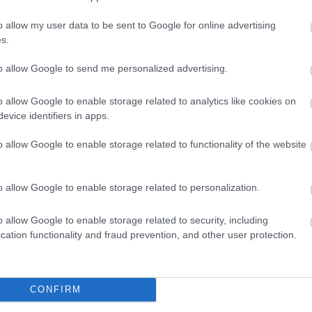
o allow my user data to be sent to Google for online advertising
Megint nyert a
s.
Vienna
to allow Google to send me personalized advertising.
sználói tartalomnak minősülnek, értük a
szolgáltatás technikai
üzemeltetője semmilyen felelősséget nem vállal,
o allow Google to enable storage related to analytics like cookies on
ztőjéhez. Részletek a
Felhasználási feltételekben
és az
adatvédelmi tájékoztatóban
.
evice identifiers in apps.
1. 21:46:56
o allow Google to enable storage related to functionality of the website
kes szitum Ferivel.
finn kalandja jól sikerüljön és pár év múlva ott láthassuk a
os VB-ken. Sok sikert kívánok neki!!!
o allow Google to enable storage related to personalization.
Válasz erre
o allow Google to enable storage related to security, including
cation functionality and fraud prevention, and other user protection.
ábbra is. Aztán mikor már nagyon sokat fejlődtél, gyere haza a
Válasz erre
CONFIRM