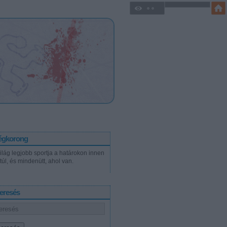
égkorong
világ legjobb sportja a határokon innen
túl, és mindenütt, ahol van.
eresés