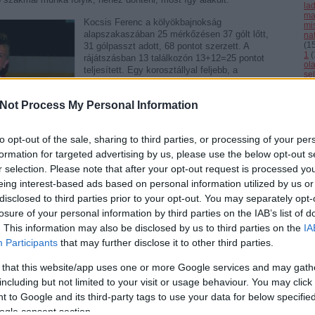
la
ma
Kocsis Ferenc a kölyökbajnokság
mi
alapszakaszában 25 mérkőzésen 37 gólt lőtt,
nat
(
1
31 gólpasszt adott, 68 pontot szerzett. A
1
(
rájátszásban 13 találkozón 13+12=25 pontot
ol
teljesített. Egy korosztállyal feljebb, a
se
serdülők között is remekelt, 17 mérkőzést
(
4
nyomott le, 13 gólt lőtt, 16 gólpasszt adott, itt
(
3
Not Process My Personal Information
cs
is szerzett 29 pontot. 55 meccses szezonja
st
volt 13-14 éves korában, ez követendő példa
sv
az utánpótlás-bajnokságokban. Pályája
sz
to opt-out of the sale, sharing to third parties, or processing of your per
különös, hiszen még csak öt éve tanult meg
(
1
formation for targeted advertising by us, please use the below opt-out s
korcsolyázni. Sokáig úszó volt, majd elment
th
uk
focizni, de az ottani közeg a szülőknek nem
r selection. Please note that after your opt-out request is processed y
vál
tetszett. Szerették volna, ha fiatalon megtanul
eing interest-based ads based on personal information utilized by us or
vb
korcsolyázni, így került a jégpályára. Feil
vi
disclosed to third parties prior to your opt-out. You may separately opt-
Richárd oktatta az alapokra, ő tanácsolta,
Cí
losure of your personal information by third parties on the IAB’s list of
vigyék le hokiedzésre is az ügyes gyermeket.
Így kezdődött a jégkorongos karrier. Sportos
. This information may also be disclosed by us to third parties on the
IA
F
családból származik, édesanyja első osztályú
Participants
that may further disclose it to other third parties.
kézilabdázó volt, nővére jelenleg utánpótlás-
válogatott ugyanebben a sportágban.
 that this website/app uses one or more Google services and may gath
Nevelőedzője Orgovány István, Bedő Lajos,
including but not limited to your visit or usage behaviour. You may click 
Szongoth Kristóf és Fekti István volt az Alba
 to Google and its third-party tags to use your data for below specifi
Volánnál.
ogle consent section.