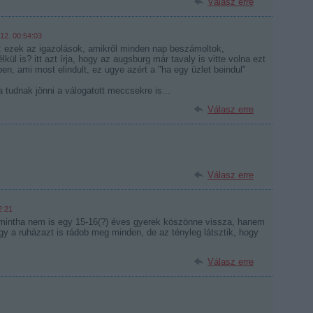
Válasz erre
12. 00:54:03
 ezek az igazolások, amikről minden nap beszámoltok,
kül is? itt azt írja, hogy az augsburg már tavaly is vitte volna ezt
en, ami most elindult, ez ugye azért a "ha egy üzlet beindul"
 tudnak jönni a válogatott meccsekre is...
Válasz erre
Válasz erre
2:21
mintha nem is egy 15-16(?) éves gyerek köszönne vissza, hanem
y a ruházazt is rádob meg minden, de az tényleg látsztik, hogy
Válasz erre