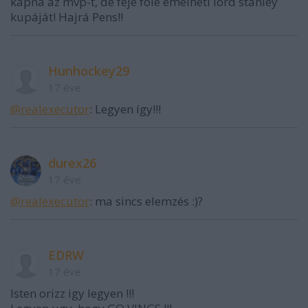
kapná az mvp-t, de feje fölé emelheti lord stanley
kupáját! Hajrá Pens!!
Hunhockey29
17 éve
@realexecutor
: Legyen így!!!
durex26
17 éve
@realexecutor
: ma sincs elemzés :)?
EDRW
17 éve
Isten orizz igy legyen !!!