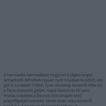
A harmadik harmadban nagyszerű jégkorongot
láthattunk. Mindkét csapat nyílt sisakkal küzdött, két
gól is született. Előbb Tyler Kennedy közelről lőtte be
a Pens második gólját, majd három és fél perc
múlva szépített a Detroit, Kris Draper első
playoffgólját szerezte, távoli lövés után közelről
talált be. A harmad közepénél kétszer is