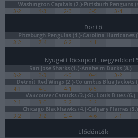
Washington Capitals (2.)-Pittsburh Penguins (4
3-2
4-3
2-3
3-5
3-4
Döntő
Pittsburgh Penguins (4.)-
Carolina Hurricanes (
3-2
7-4
6-2
4-1
Nyugati főcsoport, negyeddönt
San Jose Sharks (1.)-Anaheim Ducks (8.)
0-2
2-3
4-3
0-4
3-2
Detroit Red Wings (2.)-Columbus Blue Jackets (
4-1
4-0
4-1
6-5
Vancouver Canucks (3.)-St. Louis Blues (6.)
2-1
3-0
3-2
3-2
Chicago Blackhawks (4.)-Calgary Flames (5.)
3-2
3-2
2-4
4-6
5-1
Elődöntők