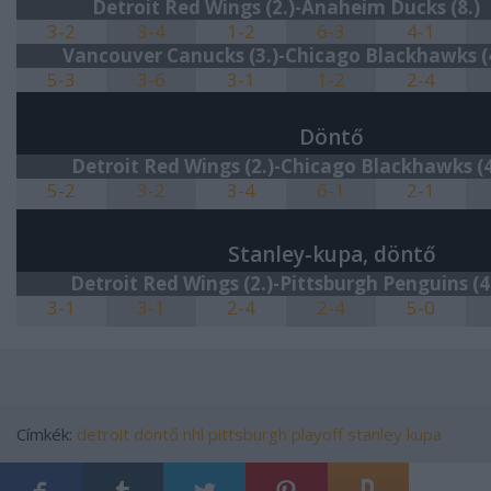
Detroit Red Wings (2.)-Anaheim Ducks (8.)
3-2
3-4
1-2
6-3
4-1
Vancouver Canucks (3.)-Chicago Blackhawks (4
5-3
3-6
3-1
1-2
2-4
Döntő
Detroit Red Wings (2.)-
Chicago Blackhawks (4
5-2
3-2
3-4
6-1
2-1
Stanley-kupa, döntő
Detroit Red Wings (2.)-
Pittsburgh Penguins (4
3-1
3-1
2-4
2-4
5-0
Címkék:
detroit
döntő
nhl
pittsburgh
playoff
stanley kupa