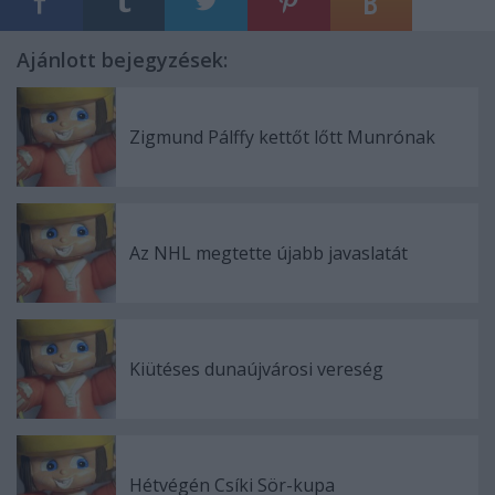
Ajánlott bejegyzések:
Zigmund Pálffy kettőt lőtt Munrónak
Az NHL megtette újabb javaslatát
Kiütéses dunaújvárosi vereség
Hétvégén Csíki Sör-kupa