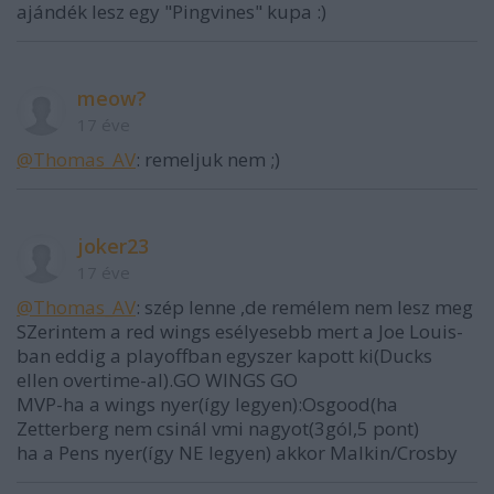
ajándék lesz egy "Pingvines" kupa :)
meow?
17 éve
@Thomas_AV
: remeljuk nem ;)
joker23
17 éve
@Thomas_AV
: szép lenne ,de remélem nem lesz meg
SZerintem a red wings esélyesebb mert a Joe Louis-
ban eddig a playoffban egyszer kapott ki(Ducks
ellen overtime-al).GO WINGS GO
MVP-ha a wings nyer(így legyen):Osgood(ha
Zetterberg nem csinál vmi nagyot(3gól,5 pont)
ha a Pens nyer(így NE legyen) akkor Malkin/Crosby