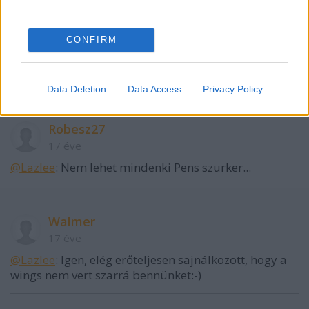
Lazlee
17 éve
CONFIRM
Szuperből- asszem beszélhetek a Pens szurkolók
nevében- idénre nem kérünk többet...
Data Deletion
Data Access
Privacy Policy
Robesz27
17 éve
@Lazlee
: Nem lehet mindenki Pens szurker...
Walmer
17 éve
@Lazlee
: Igen, elég erőteljesen sajnálkozott, hogy a
wings nem vert szarrá bennünket:-)