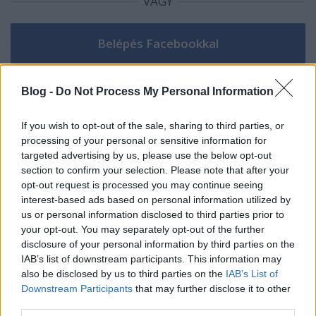
VAGY
Blog -
Do Not Process My Personal Information
If you wish to opt-out of the sale, sharing to third parties, or
processing of your personal or sensitive information for
targeted advertising by us, please use the below opt-out
section to confirm your selection. Please note that after your
Walmer
opt-out request is processed you may continue seeing
17 éve
interest-based ads based on personal information utilized by
@Acilles
: 10 év múlva biztos így lesz, de a felhajtás
us or personal information disclosed to third parties prior to
az egész playoffban, a döntőt is beleértve, a Caps-
your opt-out. You may separately opt-out of the further
Pensen volt a legnagyobb. És az MVP-t nem 10 év
disclosure of your personal information by third parties on the
múlva választják, hanem idén. De malkin benne van
IAB’s list of downstream participants. This information may
a jelöltjeim között természetesen. Ha a pens nyer és
also be disclosed by us to third parties on the
IAB’s List of
senki nem alkot kiemelkedőt a Joeban, akkor
Downstream Participants
that may further disclose it to other
malkiné. Egyértelmű.
third parties.