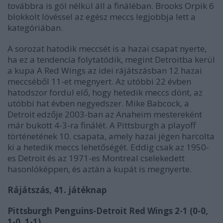
továbbra is gól nélkül áll a fináléban. Brooks Orpik 6
blokkolt lövéssel az egész meccs legjobbja lett a
kategóriában.
A sorozat hatodik meccsét is a hazai csapat nyerte,
ha ez a tendencia folytatódik, megint Detroitba kerül
a kupa A Red Wings az idei rájátszásban 12 hazai
meccséből 11-et megnyert. Az utóbbi 22 évben
hatodszor fordul elő, hogy hetedik meccs dönt, az
utóbbi hat évben negyedszer. Mike Babcock, a
Detroit edzője 2003-ban az Anaheim mestereként
már bukott 4-3-ra finálét. A Pittsburgh a playoff
történetének 10. csapata, amely hazai jégen harcolta
ki a hetedik meccs lehetőségét. Eddig csak az 1950-
es Detroit és az 1971-es Montreal cselekedett
hasonlóképpen, és aztán a kupát is megnyerte.
Rájátszás, 41. játéknap
Pittsburgh Penguins-Detroit Red Wings 2-1 (0-0,
1-0, 1-1)