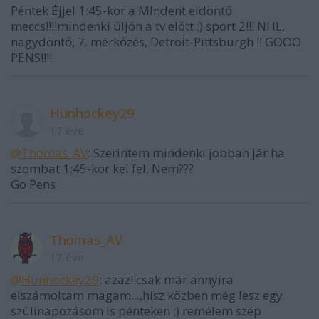
Péntek Éjjel 1:45-kor a MIndent eldöntő
meccs!!!!mindenki üljön a tv elött ;) sport 2!!! NHL,
nagydöntő, 7. mérkőzés, Detroit-Pittsburgh !! GOOO
PENS!!!!
Hunhockey29
17 éve
@Thomas_AV
: Szerintem mindenki jobban jár ha
szombat 1:45-kor kel fel. Nem???
Go Pens
Thomas_AV
17 éve
@Hunhockey29
: azaz! csak már annyira
elszámoltam magam...,hisz közben még lesz egy
szülinapozásom is pénteken ;) remélem szép