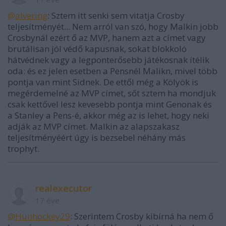
@alvering
: Sztem itt senki sem vitatja Crosby
teljesítményét... Nem arról van szó, hogy Malkin jobb
Crosbynál ezért ő az MVP, hanem azt a címet vagy
brutálisan jól védő kapusnak, sokat blokkoló
hátvédnek vagy a legponterősebb játékosnak ítélik
oda: és ez jelen esetben a Pensnél Malikn, mivel több
pontja van mint Sidnek. De ettől még a Kölyök is
megérdemelné az MVP címet, sőt sztem ha mondjuk
csak kettővel lesz kevesebb pontja mint Genonak és
a Stanley a Pens-é, akkor még az is lehet, hogy neki
adják az MVP címet. Malkin az alapszakasz
teljesítményéért úgy is bezsebel néhány más
trophyt.
realexecutor
17 éve
@Hunhockey29
: Szerintem Crosby kibírná ha nem ő