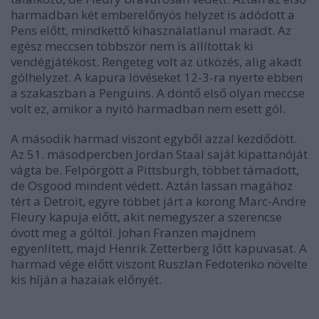
harmadban két emberelőnyös helyzet is adódott a
Pens előtt, mindkettő kihasználatlanul maradt. Az
egész meccsen többször nem is állítottak ki
vendégjátékost. Rengeteg volt az ütközés, alig akadt
gólhelyzet. A kapura lövéseket 12-3-ra nyerte ebben
a szakaszban a Penguins. A döntő első olyan meccse
volt ez, amikor a nyitó harmadban nem esett gól.
A második harmad viszont egyből azzal kezdődött.
Az 51. másodpercben Jordan Staal saját kipattanóját
vágta be. Felpörgött a Pittsburgh, többet támadott,
de Osgood mindent védett. Aztán lassan magához
tért a Detroit, egyre többet járt a korong Marc-Andre
Fleury kapuja előtt, akit nemegyszer a szerencse
óvott meg a góltól. Johan Franzen majdnem
egyenlített, majd Henrik Zetterberg lőtt kapuvasat. A
harmad vége előtt viszont Ruszlan Fedotenko növelte
kis híján a hazaiak előnyét.