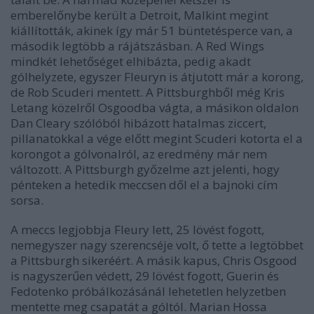
emberelőnybe került a Detroit, Malkint megint
kiállították, akinek így már 51 büntetésperce van, a
második legtöbb a rájátszásban. A Red Wings
mindkét lehetőséget elhibázta, pedig akadt
gólhelyzete, egyszer Fleuryn is átjutott már a korong,
de Rob Scuderi mentett. A Pittsburghből még Kris
Letang közelről Osgoodba vágta, a másikon oldalon
Dan Cleary szólóból hibázott hatalmas ziccert,
pillanatokkal a vége előtt megint Scuderi kotorta el a
korongot a gólvonalról, az eredmény már nem
változott. A Pittsburgh győzelme azt jelenti, hogy
pénteken a hetedik meccsen dől el a bajnoki cím
sorsa.
A meccs legjobbja Fleury lett, 25 lövést fogott,
nemegyszer nagy szerencséje volt, ő tette a legtöbbet
a Pittsburgh sikeréért. A másik kapus, Chris Osgood
is nagyszerűen védett, 29 lövést fogott, Guerin és
Fedotenko próbálkozásánál lehetetlen helyzetben
mentette meg csapatát a góltól. Marian Hossa