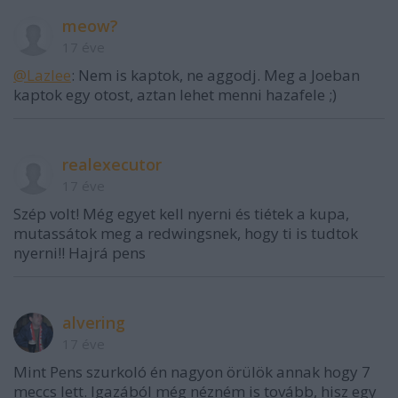
meow?
17 éve
@Lazlee
: Nem is kaptok, ne aggodj. Meg a Joeban
kaptok egy otost, aztan lehet menni hazafele ;)
realexecutor
17 éve
Szép volt! Még egyet kell nyerni és tiétek a kupa,
mutassátok meg a redwingsnek, hogy ti is tudtok
nyerni!! Hajrá pens
alvering
17 éve
Mint Pens szurkoló én nagyon örülök annak hogy 7
meccs lett. Igazából még nézném is tovább, hisz egy