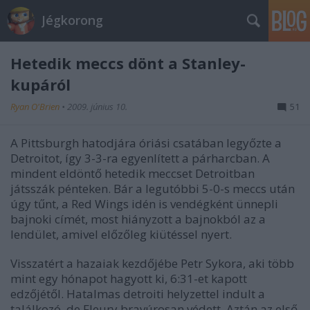
Jégkorong
Hetedik meccs dönt a Stanley-
kupáról
Ryan O'Brien
•
2009. június 10.
51
A Pittsburgh hatodjára óriási csatában legyőzte a
Detroitot, így 3-3-ra egyenlített a párharcban. A
mindent eldöntő hetedik meccset Detroitban
játsszák pénteken. Bár a legutóbbi 5-0-s meccs után
úgy tűnt, a Red Wings idén is vendégként ünnepli
bajnoki címét, most hiányzott a bajnokból az a
lendület, amivel előzőleg kiütéssel nyert.
Visszatért a hazaiak kezdőjébe Petr Sykora, aki több
mint egy hónapot hagyott ki, 6:31-et kapott
edzőjétől. Hatalmas detroiti helyzettel indult a
találkozó, de Fleury bravúrosan védett. Aztán az első