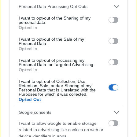
Please note that this website/app uses one or more Google
Personal Data Processing Opt Outs
services and may gather and store information including but
not limited to your visit or usage behaviour. You may click to
I want to opt-out of the Sharing of my
Nagy 'Omar' Ádám
personal data.
grant or deny consent to Google and its third-party tags to
17 éve
Opted In
use your data for below specified purposes in below Google
Tény, hogy flöri nagyokat védett, de számtalanszor
consent section.
I want to opt-out of the Sale of my
átcsorgott rajta a korong, és csak szerencsén múlt
Personal Data.
Opted In
hogy nem a kapuba vánszorgott a pakk. De persze ez
is nézőpont kérdése.
I want to opt-out of processing my
Otthon a Wings remélhetőleg hozza a kötelezőt
Personal Data for Targeted Advertising.
Go Wings!
Opted In
I want to opt-out of Collection, Use,
Retention, Sale, and/or Sharing of my
Personal Data that Is Unrelated with the
Walmer
Purposes for which it was collected.
Opted Out
17 éve
@fetyiszov
: Gyulai Miki szerintem egy kiváló figura,
Google consents
atlétikában hatalmas isten. Ide viszont tényleg nem
I want to allow Google to enable storage
való. Mikor a stúdióban Balogh Tiborral "elemeztek"
related to advertising like cookies on web or
az szörnyű volt.
device identifiers in apps.