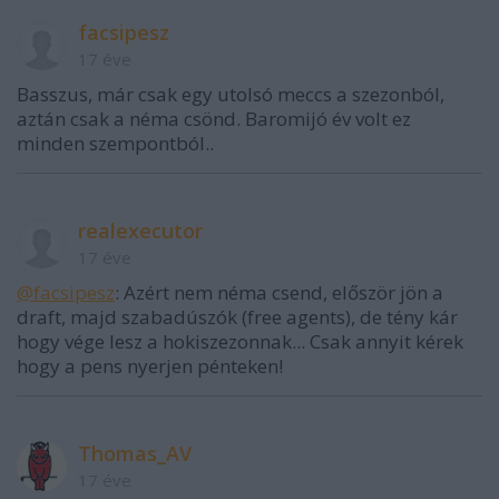
facsipesz
17 éve
Basszus, már csak egy utolsó meccs a szezonból,
aztán csak a néma csönd. Baromijó év volt ez
minden szempontból..
realexecutor
17 éve
@facsipesz
: Azért nem néma csend, először jön a
draft, majd szabadúszók (free agents), de tény kár
hogy vége lesz a hokiszezonnak... Csak annyit kérek
hogy a pens nyerjen pénteken!
Thomas_AV
17 éve