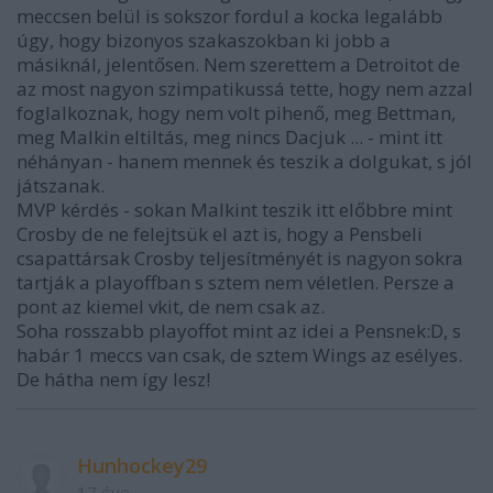
meccsen belül is sokszor fordul a kocka legalább
úgy, hogy bizonyos szakaszokban ki jobb a
másiknál, jelentősen. Nem szerettem a Detroitot de
az most nagyon szimpatikussá tette, hogy nem azzal
foglalkoznak, hogy nem volt pihenő, meg Bettman,
meg Malkin eltiltás, meg nincs Dacjuk ... - mint itt
néhányan - hanem mennek és teszik a dolgukat, s jól
játszanak.
MVP kérdés - sokan Malkint teszik itt előbbre mint
Crosby de ne felejtsük el azt is, hogy a Pensbeli
csapattársak Crosby teljesítményét is nagyon sokra
tartják a playoffban s sztem nem véletlen. Persze a
pont az kiemel vkit, de nem csak az.
Soha rosszabb playoffot mint az idei a Pensnek:D, s
habár 1 meccs van csak, de sztem Wings az esélyes.
De hátha nem így lesz!
Hunhockey29
17 éve