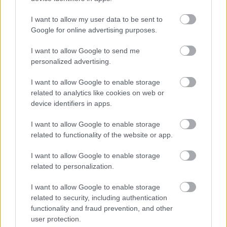
Máté Palit is bírom, kivéve akkor, mikor el nem kezdi
I want to allow my user data to be sent to
az idióta poénjait nyomni.
Google for online advertising purposes.
Az ideális felállás a stúdióban mindenképpen Spiller
I want to allow Google to send me
meg egy "szakértő" legyen az Levi, vagy Ancsin Jani,
personalized advertising.
vagy akárki.
Spiller ugyanis remekül tudja beszéltetni a partnert
I want to allow Google to enable storage
és tényleg olyanokat kérdez tőlük, amit én is
related to analytics like cookies on web or
megkérdeznék, ráadásul, mivel qrvára ért ahhoz,
device identifiers in apps.
amiről dumálnak, áérdemben reagálni is tud az
elhangzottakra.
I want to allow Google to enable storage
related to functionality of the website or app.
I want to allow Google to enable storage
Acilles
related to personalization.
17 éve
I want to allow Google to enable storage
@Walmer
: Legyen igazad...:P És akráhogy is, de
related to security, including authentication
nyerjen a Pens...!
functionality and fraud prevention, and other
user protection.