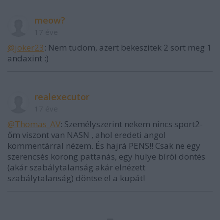
meow?
17 éve
@joker23
: Nem tudom, azert bekeszitek 2 sort meg 1
andaxint :)
realexecutor
17 éve
@Thomas_AV
: Személyszerint nekem nincs sport2-
őm viszont van NASN , ahol eredeti angol
kommentárral nézem. És hajrá PENS!! Csak ne egy
szerencsés korong pattanás, egy hülye bírói döntés
(akár szabálytalanság akár elnézett
szabálytalanság) döntse el a kupát!