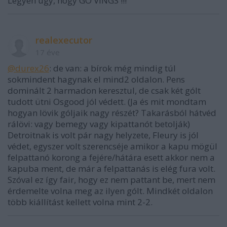
Legyen ugy, hogy GO VINGS !!!
realexecutor
17 éve
@durex26
: de van: a bírok még mindig túl
sokmindent hagynak el mind2 oldalon. Pens
dominált 2 harmadon keresztul, de csak két gólt
tudott ütni Osgood jól védett. (Ja és mit mondtam
hogyan lövik góljaik nagy részét? Takarásból hátvéd
rálövi: vagy bemegy vagy kipattanót betolják)
Detroitnak is volt pár nagy helyzete, Fleury is jól
védet, egyszer volt szerencséje amikor a kapu mögül
felpattanó korong a fejére/hátára esett akkor nem a
kapuba ment, de már a felpattanás is elég fura volt.
Szóval ez így fair, hogy ez nem pattant be, mert nem
érdemelte volna meg az ilyen gólt. Mindkét oldalon
több kiállítást kellett volna mint 2-2.