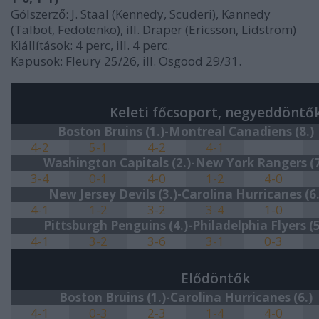
Gólszerző: J. Staal (Kennedy, Scuderi), Kannedy
(Talbot, Fedotenko), ill. Draper (Ericsson, Lidström)
Kiállítások: 4 perc, ill. 4 perc.
Kapusok: Fleury 25/26, ill. Osgood 29/31.
Keleti főcsoport, negyeddöntő
Boston Bruins (1.)-Montreal Canadiens (8.)
4-2
5-1
4-2
4-1
Washington Capitals (2.)-New York Rangers (7
3-4
0-1
4-0
1-2
4-0
New Jersey Devils (3.)-Carolina Hurricanes (6.
4-1
1-2
3-2
3-4
1-0
Pittsburgh Penguins (4.)-Philadelphia Flyers (5
4-1
3-2
3-6
3-1
0-3
Elődöntők
Boston Bruins (1.)-Carolina Hurricanes (6.)
4-1
0-3
2-3
1-4
4-0