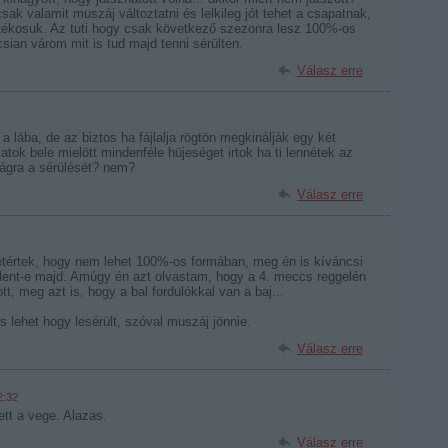
 valamit muszáj változtatni és lelkileg jót tehet a csapatnak,
átékosuk. Az tuti hogy csak következő szezonra lesz 100%-os
csian várom mit is tud majd tenni sérülten.
Válasz erre
 lába, de az biztos ha fájlalja rögtön megkinálják egy két
jatok bele mielött mindenféle hüjeséget irtok ha ti lennétek az
ágra a sérülését? nem?
Válasz erre
tértek, hogy nem lehet 100%-os formában, meg én is kíváncsi
lent-e majd. Amúgy én azt olvastam, hogy a 4. meccs reggelén
tt, meg azt is, hogy a bal fordulókkal van a baj...
 lehet hogy lesérült, szóval muszáj jönnie.
Válasz erre
2:32
ett a vege. Alazas.
Válasz erre