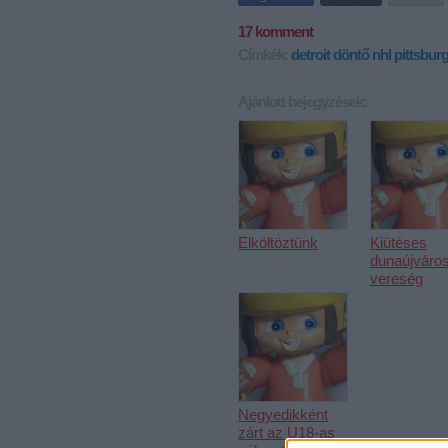
17
komment
Címkék:
detroit
döntő
nhl
pittsbur
Ajánlott bejegyzések:
Elköltöztünk
Kiütéses
dunaújváros
vereség
Negyedikként
zárt az U18-as