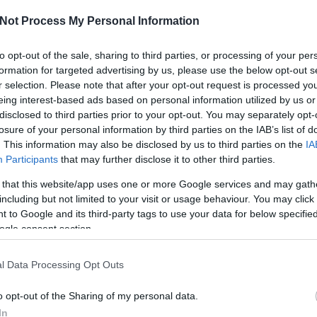
Not Process My Personal Information
sználói tartalomnak minősülnek, értük a
szolgáltatás technikai
üzemeltetője semmilyen felelősséget nem vállal,
to opt-out of the sale, sharing to third parties, or processing of your per
ztőjéhez. Részletek a
Felhasználási feltételekben
és az
adatvédelmi tájékoztatóban
.
formation for targeted advertising by us, please use the below opt-out s
r selection. Please note that after your opt-out request is processed y
eing interest-based ads based on personal information utilized by us or
dig a Pens-nél van a jobb orosz! ;)
C
disclosed to third parties prior to your opt-out. You may separately opt-
Válasz erre
ah
losure of your personal information by third parties on the IAB’s list of
(
2
. This information may also be disclosed by us to third parties on the
IA
ba
ba
Participants
that may further disclose it to other third parties.
27
(
5
ontoben a pingvineknek szurkolunk, de egy sportolo serulesenek
cs
y hogy igy kell gyozni es meg szebb lesz a gyozelem majd
 that this website/app uses one or more Google services and may gath
div
eb
including but not limited to your visit or usage behaviour. You may click 
Válasz erre
(
4
 to Google and its third-party tags to use your data for below specifi
fe
fe
ogle consent section.
(
1
:01:25
fr
nyerhet, de óriásit is bukhat a Detroit. Lehet, hogy jobb egy
hár
t Dacjuk. Meglátjuk mi lesz...
ho
l Data Processing Opt Outs
ifj
(
4
Válasz erre
(
5
o opt-out of the Sharing of my personal data.
(
2
In
kö