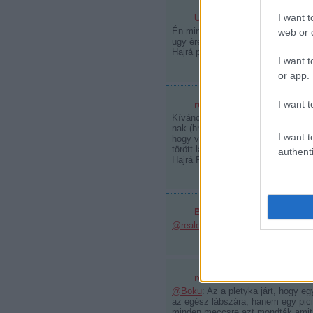
I want t
Urison
2009.06.06. 18:47:23
Én mindig is a Washington hive vol
web or d
ugy éreztem ez a Pitsburg megérde
Hajrá pingvinek !!!!!
I want t
or app.
I want t
realexecutor
2009.06.06. 20:
Kíváncsi vagyok mennyire is lehet
nak (hmm vicces név :D eddig nem i
I want t
hogy valami lelket próbáljon önten
törött lába... Remélhetőleg mindez
authenti
Hajrá Pens!
Boku
2009.06.06. 20:45:30
@realexecutor
: Nem tört el a lába.
realexecutor
2009.06.06. 21:
@Boku
: Az a pletyka járt, hogy e
az egész lábszára, hanem egy pici 
minden meccsre azt mondták amit ki