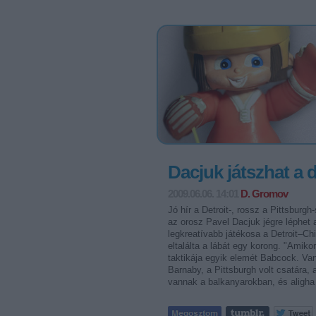
Dacjuk játszhat a
2009.06.06. 14:01
D. Gromov
Jó hír a Detroit-, rossz a Pittsbur
az orosz Pavel Dacjuk jégre léphet 
legkreatívabb játékosa a Detroit–Ch
eltalálta a lábát egy korong. "Amik
taktikája egyik elemét Babcock. Van
Barnaby, a Pittsburgh volt csatára,
vannak a balkanyarokban, és aligh