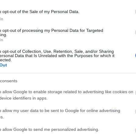
la
ma
gyözni és ugy lefogja rohanni a pens t hogy köpni nyelni nem
mi
o opt-out of the Sale of my Personal Data.
gy beérjen és akkor lehet cup gyöztes is, HAJRÁ DET :D
nat
In
(
1
Válasz erre
1
(
ol
to opt-out of processing my Personal Data for Targeted
se
ing.
 öreg Borsodból
2009.06.06. 17:54:37
(
4
In
(
3
érted hogy a jobb orosz. Ilyen kaliberű játékosokbanban már
cs
nno egy Jagr-ban és egy Lemioux-ban nem lehetet találni
st
nsznyi volt
o opt-out of Collection, Use, Retention, Sale, and/or Sharing
sv
ersonal Data that Is Unrelated with the Purposes for which it
sz
ott:)
lected.
(
1
Out
th
Válasz erre
uk
vál
vb
consents
vi
Cí
o allow Google to enable storage related to advertising like cookies on
Válasz erre
evice identifiers in apps.
F
o allow my user data to be sent to Google for online advertising
6. 18:11:13
 hogy játszik, de mivel a Pittsburgh-nek szurkolok, így az
s.
to allow Google to send me personalized advertising.
Válasz erre