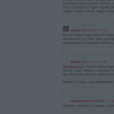
Szerintem messze nem 100%os, csak
hogy visszajön az egyik legjobb j
megint. Ezért is írtam, hogy kíván
spiler
2009.06.06. 21:27:43
én nem tudom hogy menyire sérült a
ütközéssel!!!! ja azért abba gondol
edzök menyire hoznátok nyilvános
Boku
2009.06.06. 21:41:47
@realexecutor
: Persze abban egye
leszek, hogy valóban minőséget je
egy 90 perces intenzív edzést tarto
Másrészt Cleary, meg Abdelkader is
egysegelem
2009.06.07. 04:5
Jatszott, meghozza kivaloan, 5:0 l