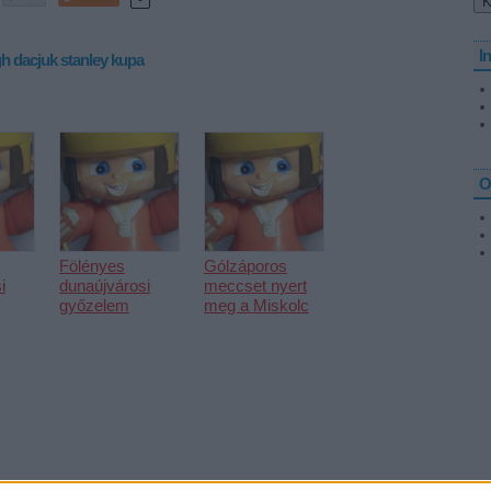
I
gh
dacjuk
stanley kupa
O
Fölényes
Gólzáporos
i
dunaújvárosi
meccset nyert
győzelem
meg a Miskolc