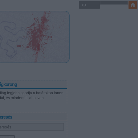
égkorong
világ legjobb sportja a határokon innen
túl, és mindenütt, ahol van.
eresés