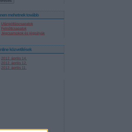
nnen mehetnek tovább
Utánpótláscsapatok
Felnőttcsapatok
Jégcsarnokok és jégpályák
nline közvetítések
2012. április 14.
2012. április 12.
2012. április 11.