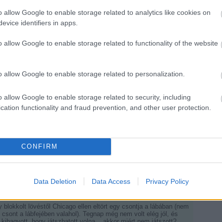
o allow Google to enable storage related to analytics like cookies on
tam, de miután a pingvinek kiütöték öket az elödöntökből, nos
evice identifiers in apps.
E
mli a Stanley kupa győzelmét :))
o allow Google to enable storage related to functionality of the website
Válasz erre
o allow Google to enable storage related to personalization.
25:00
 egészséges Datsyuk és mit tud tenni ilyen állapotban. Babcock-
s esett le) muszáj volt valamit változtatni, már csak azért is,
o allow Google to enable storage related to security, including
i Detroitba, nem hinném hogy két nap alatt hirtelen meggyógyult a
 semmit zavarja meg a Penst és szép játékkal legyőzik Detroitot!
cation functionality and fraud prevention, and other user protection.
Válasz erre
CONFIRM
 És nem két napja sérült...
Válasz erre
Data Deletion
Data Access
Privacy Policy
05:15
gy blokkolt lövéstől Chicago ellen eltört egy csontja a lábában (nem
csont a lábfejében valahol). Tegnap még nem volt elég jól, és
hagyott, hogy játszhatott volna... akkor miért nem játszott?