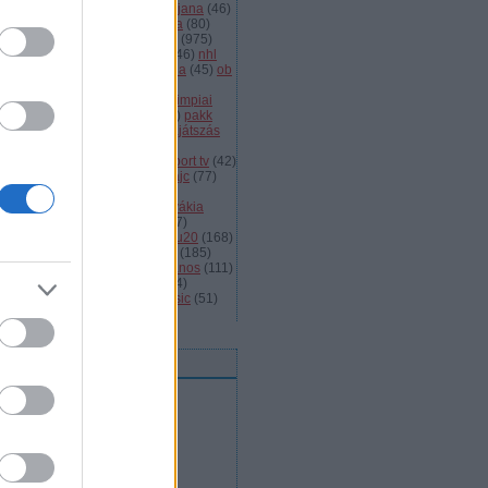
dányi
(
105
)
légiósok
(
131
)
ljubljana
(
46
)
gyarország
(
561
)
magyar kupa
(
80
)
skolc
(
187
)
mjsz
(
143
)
mol liga
(
975
)
ionalliga
(
132
)
németország
(
46
)
nhl
598
)
női
(
96
)
nők
(
127
)
norvégia
(
45
)
ob
173
)
ob i.
(
206
)
ocskay
(
107
)
aszország
(
68
)
olimpia
(
119
)
olimpiai
lejtezők
(
85
)
oroszország
(
132
)
pakk
1
)
playoff
(
137
)
primeau
(
55
)
rájátszás
60
)
románia
(
119
)
sator
(
53
)
sc
íkszereda
(
107
)
serdülő
(
78
)
sport tv
(
42
)
anley kupa
(
40
)
steaua
(
41
)
svájc
(
77
)
édország
(
161
)
szavazás
(
57
)
avazások
(
43
)
szélig
(
75
)
szlovákia
93
)
szlovénia
(
105
)
szuper
(
107
)
urston
(
43
)
u16
(
61
)
u18
(
291
)
u20
(
168
)
rajna
(
57
)
utánpótlás
(
122
)
ute
(
185
)
ogatott
(
984
)
vasas
(
53
)
vas jános
(
111
)
(
1471
)
videó
(
148
)
videók
(
494
)
lágbajnokság
(
107
)
winter classic
(
51
)
mkefelhő
eedek
RSS 2.0
bejegyzések
,
kommentek
Atom
bejegyzések
,
kommentek