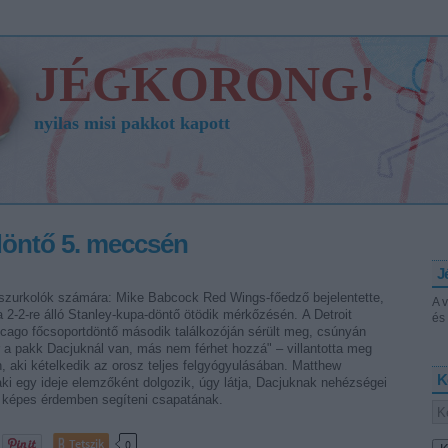
JÉGKORONG!
nyilas misi pakkot kapott
 döntő 5. meccsén
J
gh-szurkolók számára: Mike Babcock Red Wings-főedző bejelentette,
A 
a 2-2-re álló Stanley-kupa-döntő ötödik mérkőzésén. A Detroit
és 
icago főcsoportdöntő második találkozóján sérült meg, csúnyán
or a pakk Dacjuknál van, más nem férhet hozzá" – villantotta meg
, aki kételkedik az orosz teljes felgyógyulásában. Matthew
K
 aki egy ideje elemzőként dolgozik, úgy látja, Dacjuknak nehézségei
a képes érdemben segíteni csapatának.
Tetszik
0