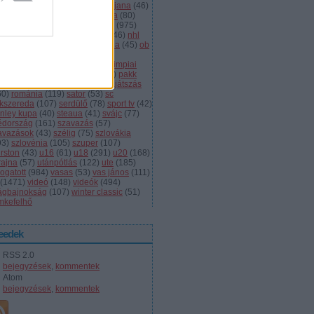
dányi
(
105
)
légiósok
(
131
)
ljubljana
(
46
)
gyarország
(
561
)
magyar kupa
(
80
)
skolc
(
187
)
mjsz
(
143
)
mol liga
(
975
)
ionalliga
(
132
)
németország
(
46
)
nhl
598
)
női
(
96
)
nők
(
127
)
norvégia
(
45
)
ob
173
)
ob i.
(
206
)
ocskay
(
107
)
aszország
(
68
)
olimpia
(
119
)
olimpiai
lejtezők
(
85
)
oroszország
(
132
)
pakk
1
)
playoff
(
137
)
primeau
(
55
)
rájátszás
60
)
románia
(
119
)
sator
(
53
)
sc
íkszereda
(
107
)
serdülő
(
78
)
sport tv
(
42
)
anley kupa
(
40
)
steaua
(
41
)
svájc
(
77
)
édország
(
161
)
szavazás
(
57
)
avazások
(
43
)
szélig
(
75
)
szlovákia
93
)
szlovénia
(
105
)
szuper
(
107
)
urston
(
43
)
u16
(
61
)
u18
(
291
)
u20
(
168
)
rajna
(
57
)
utánpótlás
(
122
)
ute
(
185
)
ogatott
(
984
)
vasas
(
53
)
vas jános
(
111
)
(
1471
)
videó
(
148
)
videók
(
494
)
lágbajnokság
(
107
)
winter classic
(
51
)
mkefelhő
eedek
RSS 2.0
bejegyzések
,
kommentek
Atom
bejegyzések
,
kommentek