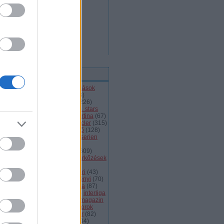
ímkék
l
(
66
)
alba volán
(
453
)
átigazolások
43
)
ausztria
(
86
)
a csoport
(
408
)
jnokok ligája
(
42
)
bajnokság
(
226
)
jnokságok
(
82
)
bartalis
(
53
)
bp. stars
2
)
brassó
(
64
)
briancon
(
72
)
cortina
(
67
)
ehország
(
98
)
dab
(
43
)
dab.docler
(
315
)
ízió 1
(
231
)
divízió 2
(
49
)
döntő
(
128
)
el
(
1139
)
eht
(
76
)
eihc
(
93
)
elitserien
9
)
énekes
(
363
)
extraliga
(
59
)
héroroszország
(
50
)
fehérvár
(
609
)
lkészülés
(
183
)
felkészülési mérkőzések
82
)
finnország
(
145
)
fotók
(
45
)
anciaország
(
73
)
ftc
(
213
)
gömöri
(
43
)
i
(
76
)
hc csíkszereda
(
85
)
hetényi
(
70
)
rvátország
(
40
)
hsc csíkszereda
(
87
)
úsági
(
285
)
iihf
(
80
)
inline
(
109
)
interliga
4
)
játékvezetők
(
64
)
jégkorongmagazin
1
)
jesenice
(
42
)
junior
(
90
)
juniorok
00
)
kanada
(
97
)
khl
(
663
)
kóger
(
82
)
lyök
(
55
)
kontinentális kupa
(
104
)