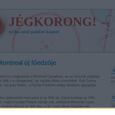
JÉGKORONG!
nyilas misi pakkot kapott
ontreal új főedzője
J
árost is megkereste a Montreal Canadiens, de az oroszok végképp
A 
z NHL-t a válogatottal, így inkább Ufába szerződtek. Bob Gainey
és 
te: Jacques Martin, a Florida Panthers eddigi általános igazgatója
K
er játékosként nem jutott el az NHL-be. Edzői karrierje az OHL-
s, majd a Guelph Platers edzője volt, utóbbival Memorial Cupot,
t munkát először az NHL-ben, a St. Louis Blues főedzője lett.
4 között – dolgozott az Ottawa Senatorsnál, majd 2005-től 2008-