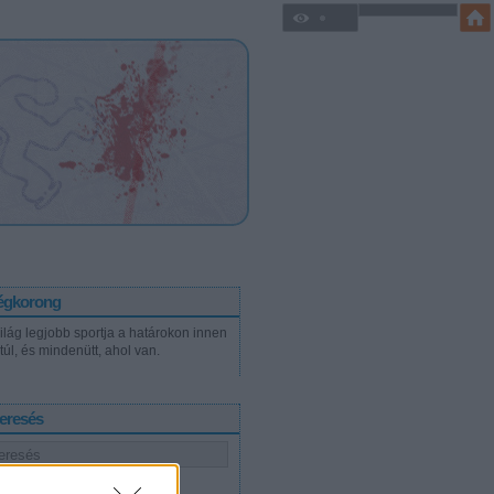
égkorong
világ legjobb sportja a határokon innen
túl, és mindenütt, ahol van.
eresés