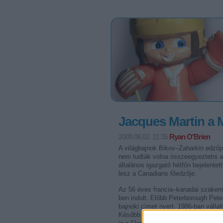
Jacques Martin a M
2009.06.02. 11:35
Ryan O'Brien
A világbajnok Bikov–Zaharkin edzőp
nem tudták volna összeegyeztetni a
általános igazgató hétfőn bejelentet
lesz a Canadians főedzője.
Az 56 éves francia–kanadai szakemb
ben indult. Előbb Peterborough Pete
bajnoki címet nyert. 1986-ban vállal
Később nagyon sokáig – 1995 és 200