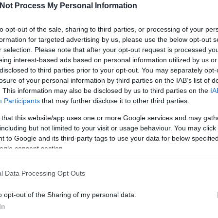
Not Process My Personal Information
 eredménye 2003-ben egy konferenciadöntő. A Florida edzőjeként 110
ubcsúcs. A legutóbbi szezonban a Panthers általános igazgatói
I
to opt-out of the sale, sharing to third parties, or processing of your per
ccse van, ezzel 10. az örökranglistán. 517-szer nyert, 406-szor
formation for targeted advertising by us, please use the below opt-out s
.
r selection. Please note that after your opt-out request is processed y
tt az idei playoffba, de egyből kiesett, a Boston elintézte. Pedig
eing interest-based ads based on personal information utilized by us or
-kupával szerette volna ünnepelni. A szezont Guy Carbonneau-val
disclosed to third parties prior to your opt-out. You may separately opt-
att márciusban felmondtak neki. Ezután Bob Gainey irányította a
losure of your personal information by third parties on the IAB’s list of
a szerződéshosszabbításokon is gondolkodnia kell. Július 1-jéől
O
zej Kovaljov, Alex Tanguay és Robert Lang is szabadügynökké
. This information may also be disclosed by us to third parties on the
IA
Participants
that may further disclose it to other third parties.
 that this website/app uses one or more Google services and may gath
Tetszik
0
including but not limited to your visit or usage behaviour. You may click 
 to Google and its third-party tags to use your data for below specifi
cques martin
ogle consent section.
l Data Processing Opt Outs
o opt-out of the Sharing of my personal data.
In