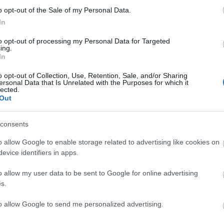
o opt-out of the Sale of my Personal Data.
Bemutatkozik az
Fölényes
In
abb
UTE és az FTC
dunaújvárosi
is
győzelem
to opt-out of processing my Personal Data for Targeted
ing.
In
C
o opt-out of Collection, Use, Retention, Sale, and/or Sharing
ersonal Data that Is Unrelated with the Purposes for which it
ah
lected.
(
2
Out
ba
ba
(
5
cs
consents
div
eb
o allow Google to enable storage related to advertising like cookies on
(
4
fe
evice identifiers in apps.
fe
sználói tartalomnak minősülnek, értük a
szolgáltatás technikai
üzemeltetője semmilyen felelősséget nem vállal,
(
1
ztőjéhez. Részletek a
Felhasználási feltételekben
és az
adatvédelmi tájékoztatóban
.
fr
o allow my user data to be sent to Google for online advertising
hár
s.
ho
43
ifj
zzel a kerettel nem fognak sokra menni
(
4
to allow Google to send me personalized advertising.
(
5
Válasz erre
(
2
kö