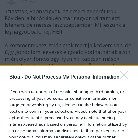
17 éve
Sziasztok, Raon vagyok, az öcsém gépéről írok.
Röviden: a hír óriási, én már nagyon vártam ezt!
Istenem, de messze lesz szeptember! Mi leszünk a
legnagyobbak, hej, HEJ!
A kommentekhez: talán csak mert jó kedvem van, de
úgy gondolom, egyesek elgondolkodhatnának azon,
miért olyan fontos egy ilyen hír kapcsán mások
örömébe belerondítani (és ezzel a flém részét
letudtam).
Blog -
Do Not Process My Personal Information
gabute:
Légyszíves hagyd abba ezt az önkormányzat ki
If you wish to opt-out of the sale, sharing to third parties, or
processing of your personal or sensitive information for
mögött áll dolgot. Budapesten x-szer annyi pénz
targeted advertising by us, please use the below opt-out
mozog, mint az ország többi városában öszesen -
section to confirm your selection. Please note that after your
csak x-szer annyi és képzettebb tolvaj-maffia banda
opt-out request is processed you may continue seeing
is van.
interest-based ads based on personal information utilized by
A Volán csak a többi magyar jégkorongcsapathoz
us or personal information disclosed to third parties prior to
képest lehet előnyben, egy normális világban a
your opt-out. You may separately opt-out of the further