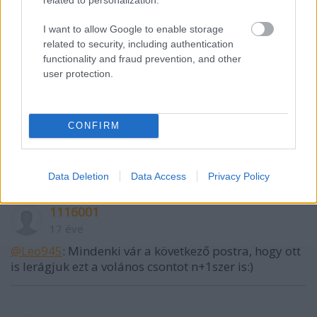
Leo945
I want to allow Google to enable storage
17 éve
related to security, including authentication
functionality and fraud prevention, and other
:D csak nem :)
user protection.
surdilovics
CONFIRM
17 éve
csak annyi:HAJRÁÁÁ VOLÁÁN!!!!!!!!!!!!!!!
Data Deletion
Data Access
Privacy Policy
1116001
17 éve
@Leo945
: Mindenki vár a következő postra, hogy ott
is lerágjuk ezt a volános csontot n+1szer is:)