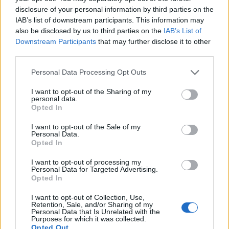
Volán helyzete csak magától értetődő vagy enyhén
disclosure of your personal information by third parties on the
hanyagolt lenne (pl. a várostól a balfasz Vidi (még
IAB’s list of downstream participants. This information may
mielőtt megvádol valaki, 26 éve Videoton szurkoló is
also be disclosed by us to third parties on the
IAB’s List of
vagyok, tehát eléggé képben lehetek a dolgaikkal)
Downstream Participants
that may further disclose it to other
évelen át sokszorannyi pénzt kapott, a semmiért).
third parties.
Lehet ezt ragozni, de a lényeg akkor sem változik - a
többi klubból leginkább nem - az égből mennyei
Please note that this website/app uses one or more Google
Personal Data Processing Opt Outs
ajándékként aláhullott - pénz hiányzik, hanem
services and may gather and store information including but
not limited to your visit or usage behaviour. You may click to
I want to opt-out of the Sharing of my
sokkal inkább egy olyan vezető, aki a semmiből
personal data.
grant or deny consent to Google and its third-party tags to
képes birodalmat építeni. Mert Csicsóbát dolgait ki-
Opted In
use your data for below specified purposes in below Google
ki szíve joga szerint vitathatja, de az eredményeit
consent section.
elvitatni nem érdemes.
I want to opt-out of the Sale of my
Personal Data.
Opted In
I want to opt-out of processing my
Borsy
Personal Data for Targeted Advertising.
Opted In
17 éve
@gabute
: A DAB is megkapta a nagy összegeket,
I want to opt-out of Collection, Use,
Retention, Sale, and/or Sharing of my
amikor még lánykori nevén Dunaferrként szerepelt.
Personal Data that Is Unrelated with the
Szerinted miért volt ilyen nagy sportélet
Purposes for which it was collected.
Opted Out