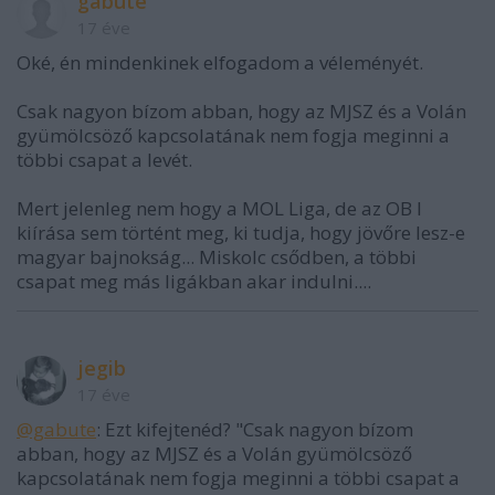
gabute
17 éve
Oké, én mindenkinek elfogadom a véleményét.
Csak nagyon bízom abban, hogy az MJSZ és a Volán
gyümölcsöző kapcsolatának nem fogja meginni a
többi csapat a levét.
Mert jelenleg nem hogy a MOL Liga, de az OB I
kiírása sem történt meg, ki tudja, hogy jövőre lesz-e
magyar bajnokság... Miskolc csődben, a többi
csapat meg más ligákban akar indulni....
jegib
17 éve
@gabute
: Ezt kifejtenéd? "Csak nagyon bízom
abban, hogy az MJSZ és a Volán gyümölcsöző
kapcsolatának nem fogja meginni a többi csapat a