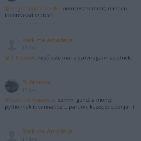
@megmondóemberke
: nem tesz semmit, minden
identitásod szabad
Rock me Amadeus
17 éve
@D. Gromov
: késő este már a szóvirágaim se ütnek
D. Gromov
17 éve
@Rock me Amadeus
: semmi gond, a monty
pythonnak is vannak sz..., pardon, közepes poénjai :)
Rock me Amadeus
17 éve