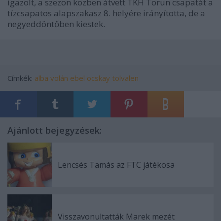
igazolt, a szezon közben átvett TKH Torun csapatát a
tízcsapatos alapszakasz 8. helyére irányította, de a
negyeddöntőben kiestek.
Címkék:
alba volán
ebel
ocskay
tolvalen
Ajánlott bejegyzések:
Lencsés Tamás az FTC játékosa
Visszavonultatták Marek mezét