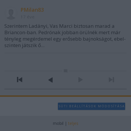
PMilan83
17 éve
Szerintem Ladányi, Vas Marci biztosan marad a
Briancon-ban. Pedrónak jobban örülnék mert már
tényleg megérdemel egy erősebb bajnokságot, ebel-
szinten játszik ő...
SÜTI BEÁLLÍTÁSOK MÓDOSÍTÁSA
mobil
|
teljes