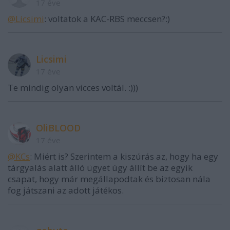
17 éve
@Licsimi
: voltatok a KAC-RBS meccsen?:)
Licsimi
17 éve
Te mindig olyan vicces voltál. :)))
OliBLOOD
17 éve
@KCs
: Miért is? Szerintem a kiszúrás az, hogy ha egy
tárgyalás alatt álló ügyet úgy állít be az egyik
csapat, hogy már megállapodtak és biztosan nála
fog játszani az adott játékos.