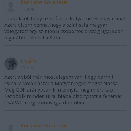
Rock me Amadeus
17 éve
Tudjuk jól, hogy az erősebb kutya mit és hogy csinál.
Azért bízom benne, hogy a színtiszta magyar
válogatott egy szintén B csoportos ország ligájában
legalább bekerül a 8-ba.
Licsimi
17 éve
Azért abból már most elegem van, hogy bármit
csinál a Volán azzal a Magyar jégkorongot elássa.
Meg GDP arányosan ki mennyit, meg miért kap...
Kezdődik minden újra, hiába bizonyított a fehérvári
CSAPAT, meg közönség a döntőben...
Rock me Amadeus