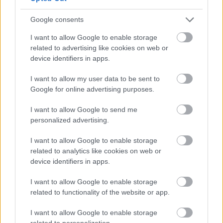
Dunaújvárosban? Miért volt bajnok focicsapata,
kiváló kézilabdacsapatai és remek tornacsapata?
Google consents
ADOTTAK VOLTAK A FELTÉTELEK. Ezzel szerintem
nincs semmi baj, én is örültem a remek nemzetközi
I want to allow Google to enable storage
sikereiknek. Az Egervári edzette csapatot is nagyon
related to advertising like cookies on web or
kedveltem. Nekik nem sokon múlt, hogy bejussanak
device identifiers in apps.
a BL főtáblájára.
I want to allow my user data to be sent to
Google for online advertising purposes.
Leo945
I want to allow Google to send me
17 éve
personalized advertising.
...nagy a csend...
I want to allow Google to enable storage
related to analytics like cookies on web or
device identifiers in apps.
bojl
I want to allow Google to enable storage
17 éve
related to functionality of the website or app.
@Leo945
: vihar előtti:D
I want to allow Google to enable storage
related to personalization.