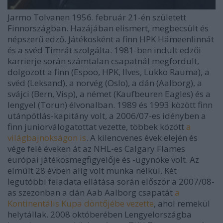
Jarmo Tolvanen 1956. február 21-én született
Finnországban. Hazájában elismert, megbecsült és
népszerű edző. Játékosként a finn HPK Hämeenlinnát
és a svéd Timrát szolgálta. 1981-ben indult edzői
karrierje során számtalan csapatnál megfordult,
dolgozott a finn (Espoo, HPK, Ilves, Lukko Rauma), a
svéd (Leksand), a norvég (Oslo), a dán (Aalborg), a
svájci (Bern, Visp), a német (Kaufbeuren Eagles) és a
lengyel (Torun) élvonalban. 1989 és 1993 között finn
utánpótlás-kapitány volt, a 2006/07-es idényben a
finn juniorválogatottat vezette, többek között
a
világbajnokságon is
. A kilencvenes évek elején és
vége felé éveken át az NHL-es Calgary Flames
európai játékosmegfigyelője és -ügynöke volt. Az
elmúlt 28 évben alig volt munka nélkül. Két
legutóbbi feladata ellátása során először a 2007/08-
as szezonban a dán Aab Aalborg csapatát
a
Kontinentális Kupa döntőjébe vezette
, ahol remekül
helytállak. 2008 októberében Lengyelországba