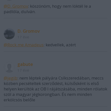
@D. Gromov
: köszönöm, hogy nem löktél le a
padlóla, dulván.
D. Gromov
17 éve
@Rock me Amadeus
: kedvellek, azért
gabute
17 éve
@jegib
: nem léptek pályára Csíkszeredában, meccs
közben pecsételtek szerződést, külsősként is első
helyen kerültök az OB I rájátszásába, minden rólatok
szól a magyar jégkorongban. És nem minden
erkölcsös belőle