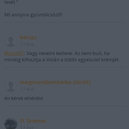
levét."
Mi annyira gyümölcsöző?
kerusz
17 éve
@stan87
: Vagy nevelni kellene. Az nem buli, ha
mindig kifosztja a Volán a többi egyesület krémjét.
megmondóemberke (törölt)
17 éve
én kérek elnézést
D. Gromov
17 éve