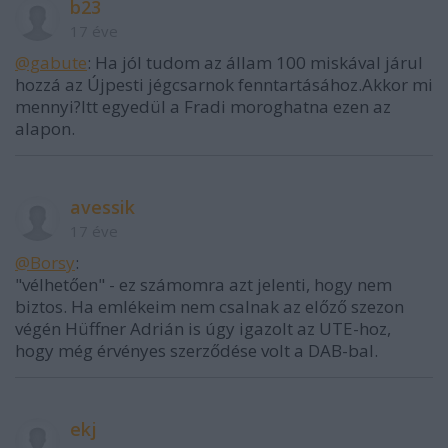
b23
17 éve
@gabute
: Ha jól tudom az állam 100 miskával járul
hozzá az Újpesti jégcsarnok fenntartásához.Akkor mi
mennyi?Itt egyedül a Fradi moroghatna ezen az
alapon.
avessik
17 éve
@Borsy
:
"vélhetően" - ez számomra azt jelenti, hogy nem
biztos. Ha emlékeim nem csalnak az előző szezon
végén Hüffner Adrián is úgy igazolt az UTE-hoz,
hogy még érvényes szerződése volt a DAB-bal.
ekj