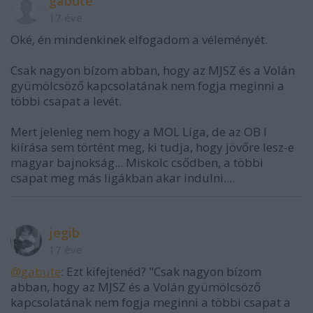
gabute
17 éve
Oké, én mindenkinek elfogadom a véleményét.
Csak nagyon bízom abban, hogy az MJSZ és a Volán
gyümölcsöző kapcsolatának nem fogja meginni a
többi csapat a levét.
Mert jelenleg nem hogy a MOL Liga, de az OB I
kiírása sem történt meg, ki tudja, hogy jövőre lesz-e
magyar bajnokság... Miskolc csődben, a többi
csapat meg más ligákban akar indulni....
jegib
17 éve
@gabute
: Ezt kifejtenéd? "Csak nagyon bízom
abban, hogy az MJSZ és a Volán gyümölcsöző
kapcsolatának nem fogja meginni a többi csapat a