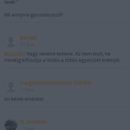
levét."
Mi annyira gyümölcsöző?
kerusz
17 éve
@stan87
: Vagy nevelni kellene. Az nem buli, ha
mindig kifosztja a Volán a többi egyesület krémjét.
megmondóemberke (törölt)
17 éve
én kérek elnézést
D. Gromov
17 éve