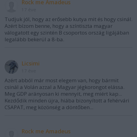
Rock me Amadeus
17 éve
Tudjuk jól, hogy az erősebb kutya mit és hogy csinál.
Azért bízom benne, hogy a színtiszta magyar
válogatott egy szintén B csoportos ország ligájában
legalább bekerül a 8-ba.
Licsimi
17 éve
Azért abból már most elegem van, hogy bármit
csinál a Volán azzal a Magyar jégkorongot elássa.
Meg GDP arányosan ki mennyit, meg miért kap...
Kezdődik minden újra, hiába bizonyított a fehérvári
CSAPAT, meg közönség a döntőben...
Rock me Amadeus