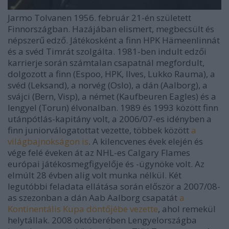
Jarmo Tolvanen 1956. február 21-én született
Finnországban. Hazájában elismert, megbecsült és
népszerű edző. Játékosként a finn HPK Hämeenlinnát
és a svéd Timrát szolgálta. 1981-ben indult edzői
karrierje során számtalan csapatnál megfordult,
dolgozott a finn (Espoo, HPK, Ilves, Lukko Rauma), a
svéd (Leksand), a norvég (Oslo), a dán (Aalborg), a
svájci (Bern, Visp), a német (Kaufbeuren Eagles) és a
lengyel (Torun) élvonalban. 1989 és 1993 között finn
utánpótlás-kapitány volt, a 2006/07-es idényben a
finn juniorválogatottat vezette, többek között
a
világbajnokságon is
. A kilencvenes évek elején és
vége felé éveken át az NHL-es Calgary Flames
európai játékosmegfigyelője és -ügynöke volt. Az
elmúlt 28 évben alig volt munka nélkül. Két
legutóbbi feladata ellátása során először a 2007/08-
as szezonban a dán Aab Aalborg csapatát
a
Kontinentális Kupa döntőjébe vezette
, ahol remekül
helytállak. 2008 októberében Lengyelországba