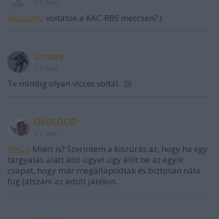
17 éve
@Licsimi
: voltatok a KAC-RBS meccsen?:)
Licsimi
17 éve
Te mindig olyan vicces voltál. :)))
OliBLOOD
17 éve
@KCs
: Miért is? Szerintem a kiszúrás az, hogy ha egy
tárgyalás alatt álló ügyet úgy állít be az egyik
csapat, hogy már megállapodtak és biztosan nála
fog játszani az adott játékos.