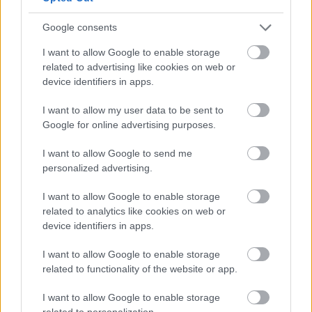
Dunaújvárosban? Miért volt bajnok focicsapata,
kiváló kézilabdacsapatai és remek tornacsapata?
Google consents
ADOTTAK VOLTAK A FELTÉTELEK. Ezzel szerintem
nincs semmi baj, én is örültem a remek nemzetközi
I want to allow Google to enable storage
sikereiknek. Az Egervári edzette csapatot is nagyon
related to advertising like cookies on web or
kedveltem. Nekik nem sokon múlt, hogy bejussanak
device identifiers in apps.
a BL főtáblájára.
I want to allow my user data to be sent to
Google for online advertising purposes.
Leo945
I want to allow Google to send me
17 éve
personalized advertising.
...nagy a csend...
I want to allow Google to enable storage
related to analytics like cookies on web or
device identifiers in apps.
bojl
I want to allow Google to enable storage
17 éve
related to functionality of the website or app.
@Leo945
: vihar előtti:D
I want to allow Google to enable storage
related to personalization.