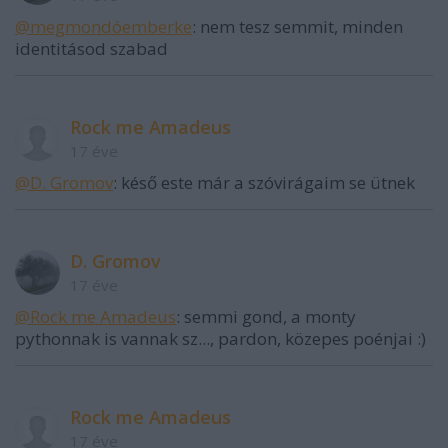
@megmondóemberke
: nem tesz semmit, minden
identitásod szabad
Rock me Amadeus
17 éve
@D. Gromov
: késő este már a szóvirágaim se ütnek
D. Gromov
17 éve
@Rock me Amadeus
: semmi gond, a monty
pythonnak is vannak sz..., pardon, közepes poénjai :)
Rock me Amadeus
17 éve