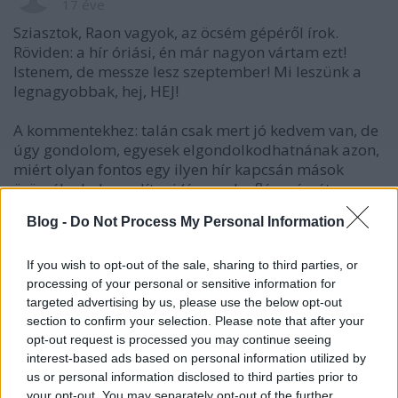
17 éve
Sziasztok, Raon vagyok, az öcsém gépéről írok.
Röviden: a hír óriási, én már nagyon vártam ezt!
Istenem, de messze lesz szeptember! Mi leszünk a
legnagyobbak, hej, HEJ!
A kommentekhez: talán csak mert jó kedvem van, de
úgy gondolom, egyesek elgondolkodhatnának azon,
miért olyan fontos egy ilyen hír kapcsán mások
örömébe belerondítani (és ezzel a flém részét
letudtam).
Blog -
Do Not Process My Personal Information
gabute:
Légyszíves hagyd abba ezt az önkormányzat ki
If you wish to opt-out of the sale, sharing to third parties, or
processing of your personal or sensitive information for
mögött áll dolgot. Budapesten x-szer annyi pénz
targeted advertising by us, please use the below opt-out
mozog, mint az ország többi városában öszesen -
section to confirm your selection. Please note that after your
csak x-szer annyi és képzettebb tolvaj-maffia banda
opt-out request is processed you may continue seeing
is van.
interest-based ads based on personal information utilized by
A Volán csak a többi magyar jégkorongcsapathoz
us or personal information disclosed to third parties prior to
képest lehet előnyben, egy normális világban a
your opt-out. You may separately opt-out of the further