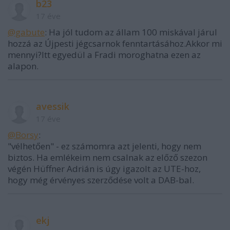
b23
17 éve
@gabute
: Ha jól tudom az állam 100 miskával járul
hozzá az Újpesti jégcsarnok fenntartásához.Akkor mi
mennyi?Itt egyedül a Fradi moroghatna ezen az
alapon.
avessik
17 éve
@Borsy
:
"vélhetően" - ez számomra azt jelenti, hogy nem
biztos. Ha emlékeim nem csalnak az előző szezon
végén Hüffner Adrián is úgy igazolt az UTE-hoz,
hogy még érvényes szerződése volt a DAB-bal.
ekj