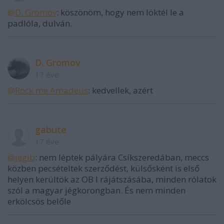
@D. Gromov
: köszönöm, hogy nem löktél le a
padlóla, dulván.
D. Gromov
17 éve
@Rock me Amadeus
: kedvellek, azért
gabute
17 éve
@jegib
: nem léptek pályára Csíkszeredában, meccs
közben pecsételtek szerződést, külsősként is első
helyen kerültök az OB I rájátszásába, minden rólatok
szól a magyar jégkorongban. És nem minden
erkölcsös belőle