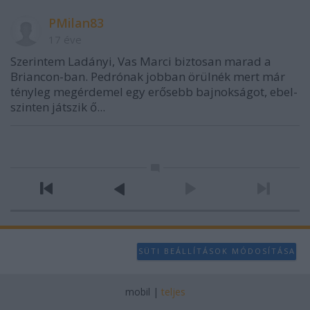
PMilan83
17 éve
Szerintem Ladányi, Vas Marci biztosan marad a
Briancon-ban. Pedrónak jobban örülnék mert már
tényleg megérdemel egy erősebb bajnokságot, ebel-
szinten játszik ő...
SÜTI BEÁLLÍTÁSOK MÓDOSÍTÁSA
mobil
|
teljes