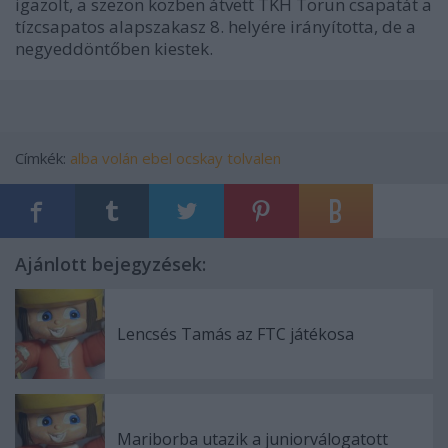
igazolt, a szezon közben átvett TKH Torun csapatát a
tízcsapatos alapszakasz 8. helyére irányította, de a
negyeddöntőben kiestek.
Címkék:
alba volán
ebel
ocskay
tolvalen
Ajánlott bejegyzések:
Lencsés Tamás az FTC játékosa
Mariborba utazik a juniorválogatott