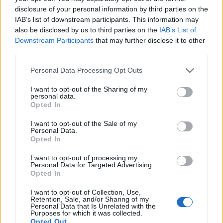
Volán helyzete csak magától értetődő vagy enyhén
disclosure of your personal information by third parties on the
hanyagolt lenne (pl. a várostól a balfasz Vidi (még
IAB’s list of downstream participants. This information may
mielőtt megvádol valaki, 26 éve Videoton szurkoló is
also be disclosed by us to third parties on the
IAB’s List of
vagyok, tehát eléggé képben lehetek a dolgaikkal)
Downstream Participants
that may further disclose it to other
évelen át sokszorannyi pénzt kapott, a semmiért).
third parties.
Lehet ezt ragozni, de a lényeg akkor sem változik - a
többi klubból leginkább nem - az égből mennyei
Please note that this website/app uses one or more Google
Personal Data Processing Opt Outs
ajándékként aláhullott - pénz hiányzik, hanem
services and may gather and store information including but
not limited to your visit or usage behaviour. You may click to
I want to opt-out of the Sharing of my
sokkal inkább egy olyan vezető, aki a semmiből
personal data.
grant or deny consent to Google and its third-party tags to
képes birodalmat építeni. Mert Csicsóbát dolgait ki-
Opted In
use your data for below specified purposes in below Google
ki szíve joga szerint vitathatja, de az eredményeit
consent section.
elvitatni nem érdemes.
I want to opt-out of the Sale of my
Personal Data.
Opted In
I want to opt-out of processing my
Borsy
Personal Data for Targeted Advertising.
Opted In
17 éve
@gabute
: A DAB is megkapta a nagy összegeket,
I want to opt-out of Collection, Use,
Retention, Sale, and/or Sharing of my
amikor még lánykori nevén Dunaferrként szerepelt.
Personal Data that Is Unrelated with the
Szerinted miért volt ilyen nagy sportélet
Purposes for which it was collected.
Opted Out