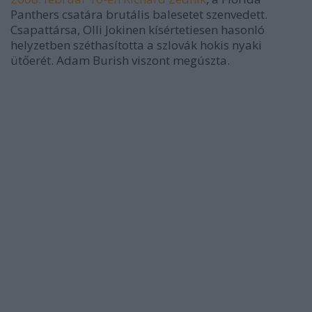
Panthers csatára brutális balesetet szenvedett.
Csapattársa, Olli Jokinen kísértetiesen hasonló
helyzetben széthasította a szlovák hokis nyaki
ütőerét. Adam Burish viszont megúszta.