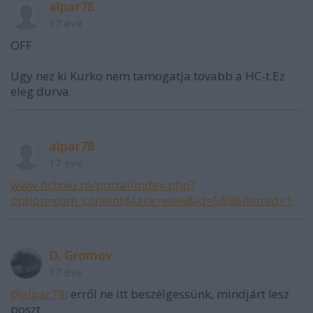
alpar78
17 éve
OFF
Ugy nez ki Kurko nem tamogatja tovabb a HC-t.Ez
eleg durva
alpar78
17 éve
www.hchoki.ro/portal/index.php?
option=com_content&task=view&id=569&Itemid=1
D. Gromov
17 éve
@alpar78
: erről ne itt beszélgessünk, mindjárt lesz
poszt