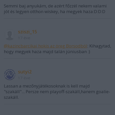
Semmi baj anyukám, de azért főzzél nekem valami
jót és legyen otthon wiskey, ha megyek haza:D:D:D
sziszi_15
17 éve
@kazincbarcikai hokis az öreg Borsodból
: Kihagytad,
hogy megyek haza majd talán júniusban :)
sutyi2
17 éve
Lassan a mezőnyjátékosoknak is kell majd
"szakáll"... Persze nem playoff-szakáll,hanem goalie-
szakáll.