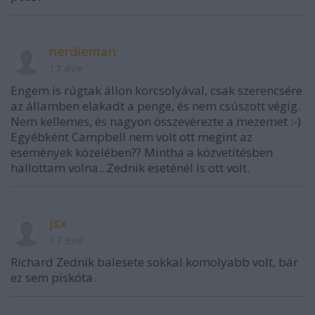
nerdieman
17 éve
Engem is rúgtak állon korcsolyával, csak szerencsére
az államben elakadt a penge, és nem csúszott végig.
Nem kellemes, és nagyon összevérezte a mezemet :-)
Egyébként Campbell nem volt ott megint az
események közelében?? Mintha a közvetítésben
hallottam volna...Zednik eseténél is ott volt.
jsx
17 éve
Richard Zednik balesete sokkal komolyabb volt, bár
ez sem piskóta.