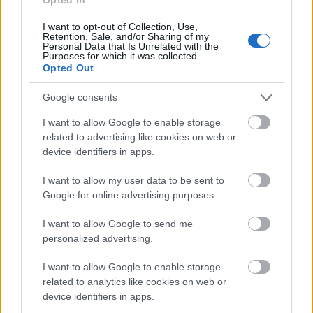
életet menthet...
I want to opt-out of Collection, Use,
Retention, Sale, and/or Sharing of my
Personal Data that Is Unrelated with the
Purposes for which it was collected.
serjtankian
Opted Out
17 éve
először tán anyámat hívom fel hogy jól vagyok, nem
Google consents
pedig interjút adok.
I want to allow Google to enable storage
related to advertising like cookies on web or
device identifiers in apps.
Nano
I want to allow my user data to be sent to
17 éve
Google for online advertising purposes.
@serjtankian
: hát ja :D:D:D
I want to allow Google to send me
personalized advertising.
kislo (törölt)
I want to allow Google to enable storage
17 éve
related to analytics like cookies on web or
device identifiers in apps.
@serjtankian
: :D kössz! ezen sokat röhögtem,de