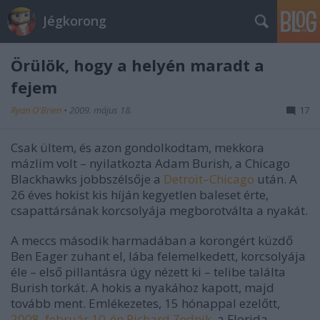
Jégkorong
Örülök, hogy a helyén maradt a
fejem
Ryan O'Brien
•
2009. május 18.
17
Csak ültem, és azon gondolkodtam, mekkora
mázlim volt – nyilatkozta Adam Burish, a Chicago
Blackhawks jobbszélsője a
Detroit–Chicago
után. A
26 éves hokist kis híján kegyetlen baleset érte,
csapattársának korcsolyája megborotválta a nyakát.
A meccs második harmadában a korongért küzdő
Ben Eager zuhant el, lába felemelkedett, korcsolyája
éle – első pillantásra úgy nézett ki – telibe találta
Burish torkát. A hokis a nyakához kapott, majd
tovább ment. Emlékezetes, 15 hónappal ezelőtt,
2008. február 10-én Richard Zednik
, a Florida