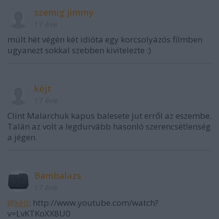
szemig jimmy
17 éve
múlt hét végén két idióta egy korcsolyázós filmben
ugyanezt sokkal szebben kivitelezte :)
kéjt
17 éve
Clint Malarchuk kapus balesete jut erről az eszembe.
Talán az volt a legdurvább hasonló szerencsétlenség
a jégen.
Bambalazs
17 éve
@kéjt
: http://www.youtube.com/watch?
v=LvKTKoXX8U0