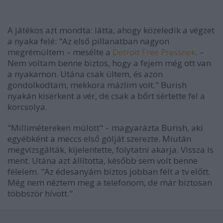
A játékos azt mondta: látta, ahogy közeledik a végzet
a nyaka felé: "Az első pillanatban nagyon
megrémültem – mesélte a
Detroit Free Pressnek
. –
Nem voltam benne biztos, hogy a fejem még ott van
a nyakamon. Utána csak ültem, és azon
gondolkodtam, mekkora mázlim volt." Burish
nyakán kiserkent a vér, de csak a bőrt sértette fel a
korcsolya.
"Millimétereken múlott" – magyarázta Burish, aki
egyébként a meccs első gólját szerezte. Miután
megvizsgálták, kijelentette, folytatni akarja. Vissza is
ment. Utána azt állította, később sem volt benne
félelem. "Az édesanyám biztos jobban félt a tv előtt.
Még nem néztem meg a telefonom, de már biztosan
többször hívott."