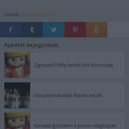
Címkék:
nhl
playoff
burish
Ajánlott bejegyzések:
Zigmund Pálffy kettőt lőtt Munrónak
Visszavonultatták Marek mezét
Kanadai győzelem a junior-világkupán