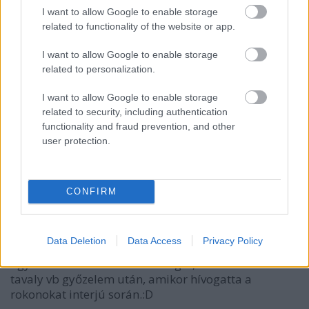
jogos:D
I want to allow Google to enable storage
related to functionality of the website or app.
I want to allow Google to enable storage
Today05
related to personalization.
17 éve
@serjtankian
: kivéve ha több millió dollárt
I want to allow Google to enable storage
(többszázmillió forintot) keresel évente, és benne van
related to security, including authentication
a szerződésedben, hogy mindent a tvnézőkért...
functionality and fraud prevention, and other
amúgy értem, hogy miről beszélsz, én is előbb
user protection.
telefonálnék, ha lehetne, és valószínűleg ő is úgy tett
volna szíve szerint.
CONFIRM
kazincbarcikai hokis az öreg Borsodból
Data Deletion
Data Access
Privacy Policy
17 éve
Egyszerre is lehet intézni a dolgot, mint Ovecskin a
tavaly vb győzelem után, amikor hívogatta a
rokonokat interjú során.:D