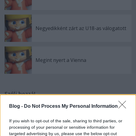
Negyedikként zárt az U18-as válogatott
Megint nyert a Vienna
Szólj hozzá!
A hozzászóláshoz be kell lépned!
Blog -
Do Not Process My Personal Information
If you wish to opt-out of the sale, sharing to third parties, or
processing of your personal or sensitive information for
targeted advertising by us, please use the below opt-out