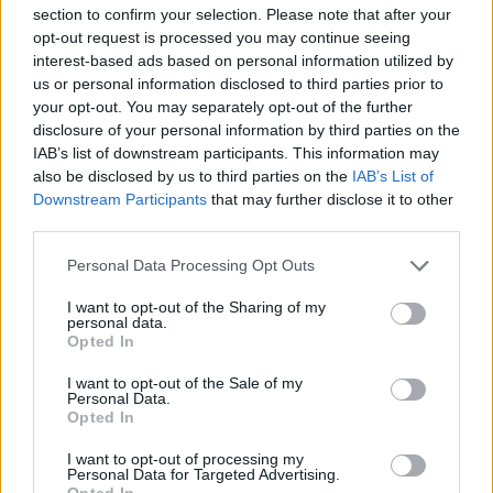
section to confirm your selection. Please note that after your
opt-out request is processed you may continue seeing
interest-based ads based on personal information utilized by
us or personal information disclosed to third parties prior to
your opt-out. You may separately opt-out of the further
VAGY
disclosure of your personal information by third parties on the
IAB’s list of downstream participants. This information may
also be disclosed by us to third parties on the
IAB’s List of
Downstream Participants
that may further disclose it to other
third parties.
Please note that this website/app uses one or more Google
freddyD
Personal Data Processing Opt Outs
services and may gather and store information including but
17 éve
not limited to your visit or usage behaviour. You may click to
I want to opt-out of the Sharing of my
personal data.
Te jó ég. Ebből tragédia is lehetett volna
grant or deny consent to Google and its third-party tags to
Opted In
use your data for below specified purposes in below Google
consent section.
I want to opt-out of the Sale of my
Personal Data.
MeLa
Opted In
17 éve
I want to opt-out of processing my
Hiúsági kérdés a nyakvédő, pedig amint látható
Personal Data for Targeted Advertising.
Opted In