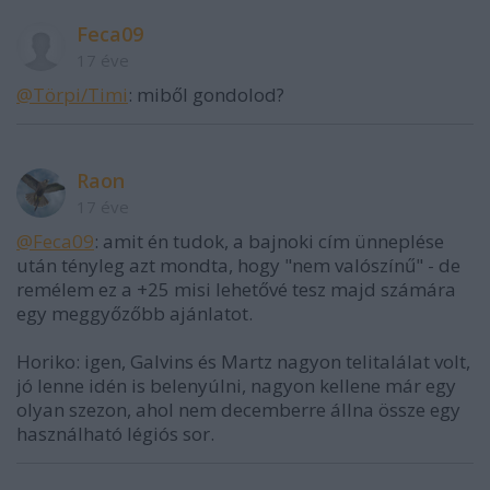
Feca09
17 éve
@Törpi/Timi
: miből gondolod?
Raon
17 éve
@Feca09
: amit én tudok, a bajnoki cím ünneplése
után tényleg azt mondta, hogy "nem valószínű" - de
remélem ez a +25 misi lehetővé tesz majd számára
egy meggyőzőbb ajánlatot.
Horiko: igen, Galvins és Martz nagyon telitalálat volt,
jó lenne idén is belenyúlni, nagyon kellene már egy
olyan szezon, ahol nem decemberre állna össze egy
használható légiós sor.