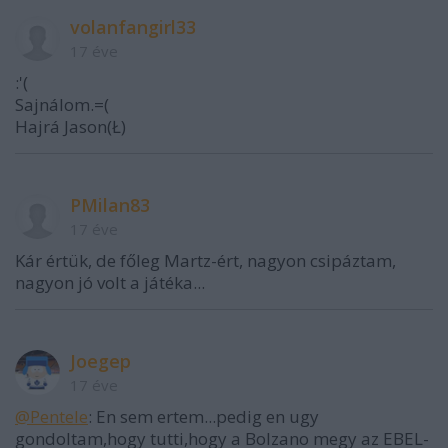
volanfangirl33
17 éve
:'(
Sajnálom.=(
Hajrá Jason(Ł)
PMilan83
17 éve
Kár értük, de főleg Martz-ért, nagyon csipáztam,
nagyon jó volt a játéka...
Joegep
17 éve
@Pentele
: En sem ertem...pedig en ugy
gondoltam,hogy tutti,hogy a Bolzano megy az EBEL-