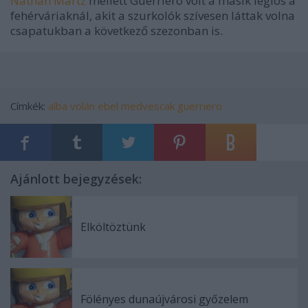
Nathan Martz
mellett Guerriero volt a másik légiós a
fehérváriaknál, akit a szurkolók szívesen láttak volna
csapatukban a következő szezonban is.
Címkék:
alba volán
ebel
medvescak
guerriero
Ajánlott bejegyzések:
Elköltöztünk
Fölényes dunaújvárosi győzelem