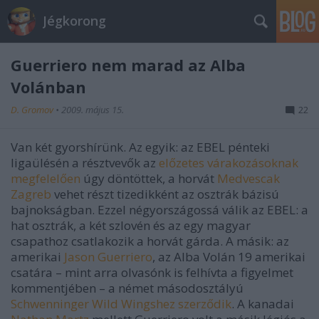
Jégkorong
Guerriero nem marad az Alba
Volánban
D. Gromov
•
2009. május 15.
22
Van két gyorshírünk. Az egyik: az EBEL pénteki
ligaülésén a résztvevők az
előzetes várakozásoknak
megfelelően
úgy döntöttek, a horvát
Medvescak
Zagreb
vehet részt tizedikként az osztrák bázisú
bajnokságban. Ezzel négyországossá válik az EBEL: a
hat osztrák, a két szlovén és az egy magyar
csapathoz csatlakozik a horvát gárda. A másik: az
amerikai
Jason Guerriero
, az Alba Volán 19 amerikai
csatára – mint arra olvasónk is felhívta a figyelmet
kommentjében – a német másodosztályú
Schwenninger Wild Wingshez szerződik
. A kanadai