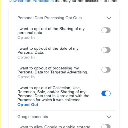
bojl
Downstream Participants
that may further disclose it to other
third parties.
17 éve
@Zsoldos
: A légiósok közül Andreas Byströmöt és
Please note that this website/app uses one or more Google
Personal Data Processing Opt Outs
services and may gather and store information including but
Nathan Martzot mindenképp szeretnénk megtartani.
not limited to your visit or usage behaviour. You may click to
I want to opt-out of the Sharing of my
A többiekről szeretnénk, ha már az új edző döntene”
personal data.
grant or deny consent to Google and its third-party tags to
– mondta a szakosztály-igazgató.
Opted In
use your data for below specified purposes in below Google
consent section.
I want to opt-out of the Sale of my
Personal Data.
Opted In
Leo945
17 éve
I want to opt-out of processing my
Personal Data for Targeted Advertising.
Hááát, azért Jason is maradhatott volna... Remélem,
Opted In
tényleg Nathan és Byström maradnak...Leginkább
persze előbbi... Egyre jobban érdekel, mi lesz az a
I want to opt-out of Collection, Use,
Retention, Sale, and/or Sharing of my
nagy bejelentés...
Personal Data that Is Unrelated with the
Purposes for which it was collected.
Opted Out
volanfan
Google consents
17 éve
I want to allow Google to enable storage