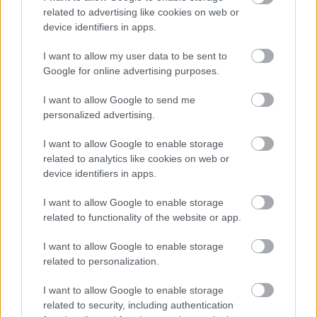
Sajnálom hogy nem marad :((
related to advertising like cookies on web or
device identifiers in apps.
Sok sikert Jason!
I want to allow my user data to be sent to
Google for online advertising purposes.
Bencito
I want to allow Google to send me
17 éve
personalized advertising.
A csarnok teljes csőhálózatcseréje és az új gépészet
I want to allow Google to enable storage
beépítésére kiírt első pályázat meghiúsult, a
related to analytics like cookies on web or
másodiknak remélhetőleg június legelejére lesz
device identifiers in apps.
eredménye, s akkor június 10. és augusztus 10.
között elvégezhető az átépítés. Sokadszor szeretném
I want to allow Google to enable storage
elmondani, hogy Székesfehérvár megyei jogú város
related to functionality of the website or app.
továbbra is mellettünk áll, de folyamatosan
tárgyalunk lehetséges névadó főszponzorral is
I want to allow Google to enable storage
forrás: nso
related to personalization.
I want to allow Google to enable storage
related to security, including authentication
Raon