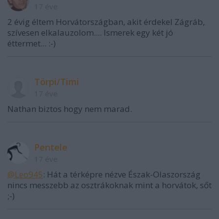
17 éve
2 évig éltem Horvátországban, akit érdekel Zágráb,
szívesen elkalauzolom.... Ismerek egy két jó
éttermet... :-)
Törpi/Timi
17 éve
Nathan biztos hogy nem marad.
Pentele
17 éve
@Leo945
: Hát a térképre nézve Észak-Olaszország
nincs messzebb az osztrákoknak mint a horvátok, sőt
;-)