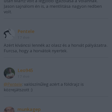
után Martz volt a legjobb igazolása a Volánnak.
Jason sajnálom én is, a mentlitása nagyon redben
volt.
Pentele
17 éve
Azért kíváncsi lennék az olasz és a horvát pályázatra.
Furcsa, hogy a horvátok nyertek.
Leo945
17 éve
@Pentele
: valószínűleg azért a földrajz is
közrejátszott :)
munkagep