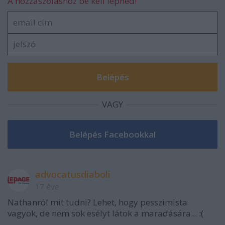
A hozzászóláshoz be kell lépned!
VAGY
advocatusdiaboli
17 éve
Nathanról mit tudni? Lehet, hogy pesszimista
vagyok, de nem sok esélyt látok a maradására... :(