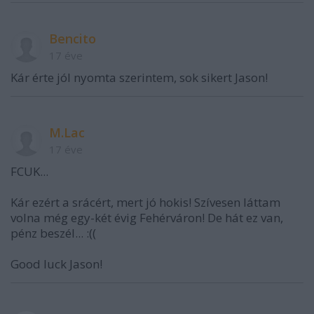
Bencito
17 éve
Kár érte jól nyomta szerintem, sok sikert Jason!
M.Lac
17 éve
FCUK...
Kár ezért a srácért, mert jó hokis! Szívesen láttam
volna még egy-két évig Fehérváron! De hát ez van,
pénz beszél... :((
Good luck Jason!