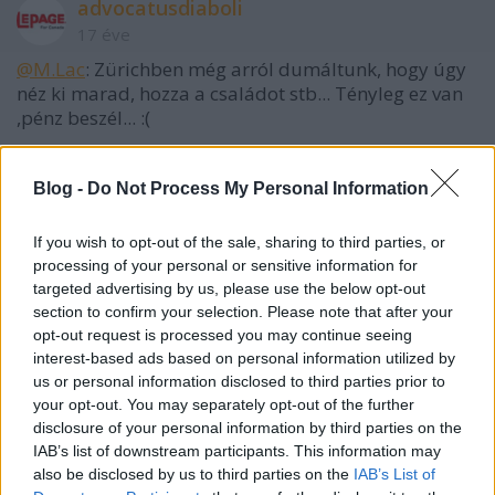
advocatusdiaboli
17 éve
@M.Lac
: Zürichben még arról dumáltunk, hogy úgy
néz ki marad, hozza a családot stb... Tényleg ez van
,pénz beszél... :(
Blog -
Do Not Process My Personal Information
Zsoldos
17 éve
If you wish to opt-out of the sale, sharing to third parties, or
Byström marad?
processing of your personal or sensitive information for
targeted advertising by us, please use the below opt-out
section to confirm your selection. Please note that after your
opt-out request is processed you may continue seeing
ifjvit
interest-based ads based on personal information utilized by
17 éve
us or personal information disclosed to third parties prior to
your opt-out. You may separately opt-out of the further
Nem örülök :( de várható volt!
disclosure of your personal information by third parties on the
IAB’s list of downstream participants. This information may
also be disclosed by us to third parties on the
IAB’s List of