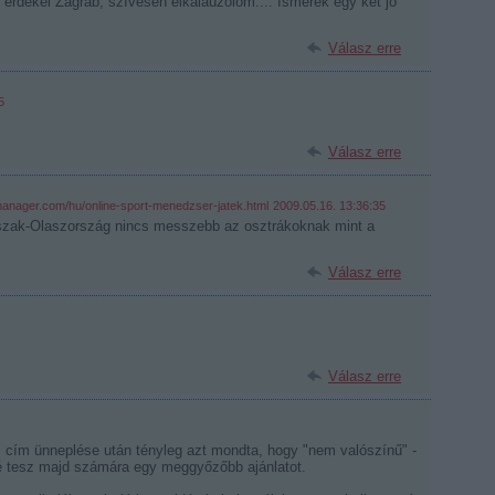
 érdekel Zágráb, szívesen elkalauzolom.... Ismerek egy két jó
Válasz erre
5
Válasz erre
manager.com/hu/online-sport-menedzser-jatek.html
2009.05.16. 13:36:35
Észak-Olaszország nincs messzebb az osztrákoknak mint a
Válasz erre
Válasz erre
ki cím ünneplése után tényleg azt mondta, hogy "nem valószínű" -
é tesz majd számára egy meggyőzőbb ajánlatot.