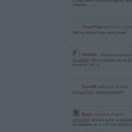
2 évig éltem Horvátországban, akit
éttermet... :-)
Törpi/Timi
2009.05.16. 11:59:5
Nathan biztos hogy nem marad.
Pentele
·
http://ppm.powerplay
@Leo945
: Hát a térképre nézve 
horvátok, sőt ;-)
Feca09
2009.05.16. 19:52:55
@Törpi/Timi
: miből gondolod?
Raon
2009.05.16. 21:06:45
@Feca09
: amit én tudok, a bajno
de remélem ez a +25 misi lehetőv