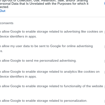
o opt-out of Collection, Use, Retention, Sale, and/or Sharing
ersonal Data that Is Unrelated with the Purposes for which it
 volna... Remélem, tényleg Nathan és Byström
lected.
... Egyre jobban érdekel, mi lesz az a nagy bejelentés...
Out
E
Válasz erre
consents
o allow Google to enable storage related to advertising like cookies on
evice identifiers in apps.
Válasz erre
o allow my user data to be sent to Google for online advertising
s.
 és az új gépészet beépítésére kiírt első pályázat meghiúsult, a
to allow Google to send me personalized advertising.
gelejére lesz eredménye, s akkor június 10. és augusztus 10.
Sokadszor szeretném elmondani, hogy Székesfehérvár megyei jogú
de folyamatosan tárgyalunk lehetséges névadó főszponzorral is
o allow Google to enable storage related to analytics like cookies on
evice identifiers in apps.
Válasz erre
o allow Google to enable storage related to functionality of the website
tka az ilyen jó mentalitású játékos, kár, hogy elment! Ezzel
álasztó Nathan Martz sorsa lesz. Ha ő marad, és mellé sikerül jó
o allow Google to enable storage related to personalization.
al kiegészülve remek szezonunk jöhet (és talán sikerül túllépni
tz nem marad... nos, akkor nagy gondban leszünk (ettől