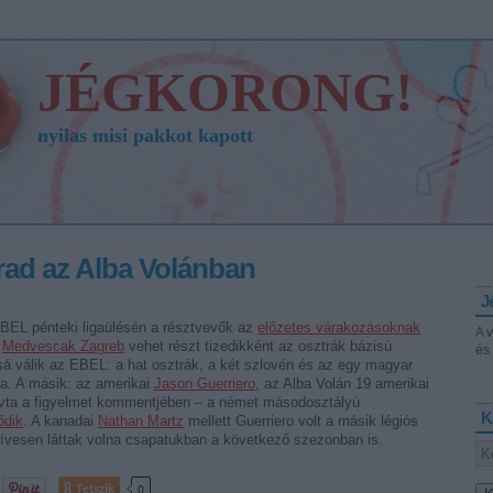
JÉGKORONG!
nyilas misi pakkot kapott
ad az Alba Volánban
J
EBEL pénteki ligaülésén a résztvevők az
előzetes várakozásoknak
A 
t
Medvescak Zagreb
vehet részt tizedikként az osztrák bázisú
és 
 válik az EBEL: a hat osztrák, a két szlovén és az egy magyar
da. A másik: az amerikai
Jason Guerriero
, az Alba Volán 19 amerikai
lhívta a figyelmet kommentjében – a német másodosztályú
K
ődik
. A kanadai
Nathan Martz
mellett Guerriero volt a másik légiós
szívesen láttak volna csapatukban a következő szezonban is.
Tetszik
0