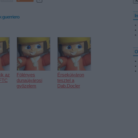
I
k
guerriero
O
ik az
Fölényes
Érsekújváron
 FTC
dunaújvárosi
tesztel a
győzelem
Dab.Docler