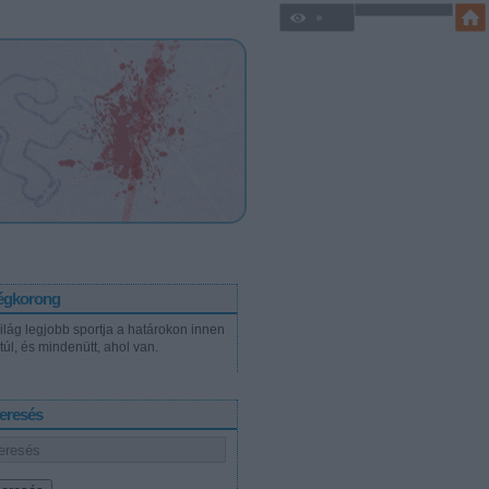
égkorong
világ legjobb sportja a határokon innen
túl, és mindenütt, ahol van.
eresés