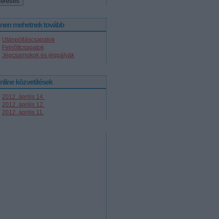
nnen mehetnek tovább
Utánpótláscsapatok
Felnőttcsapatok
Jégcsarnokok és jégpályák
nline közvetítések
2012. április 14.
2012. április 12.
2012. április 11.