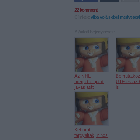
22
komment
Címkék:
alba volán
ebel
medvesca
Ajánlott bejegyzések:
Az NHL
Bemutatkoz
megtette újabb
UTE és az
javaslatát
is
Két órát
tárgyaltak, nincs