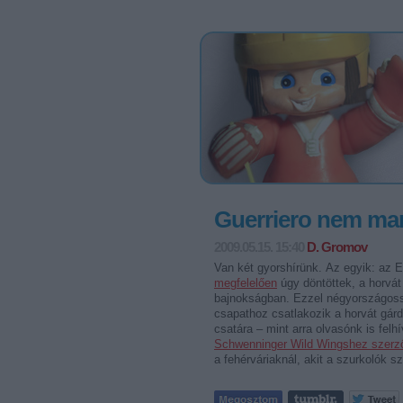
Guerriero nem mar
2009.05.15. 15:40
D. Gromov
Van két gyorshírünk. Az egyik: az 
megfelelően
úgy döntöttek, a horvá
bajnokságban. Ezzel négyországossá
csapathoz csatlakozik a horvát gár
csatára – mint arra olvasónk is fe
Schwenninger Wild Wingshez szerz
a fehérváriaknál, akit a szurkolók 