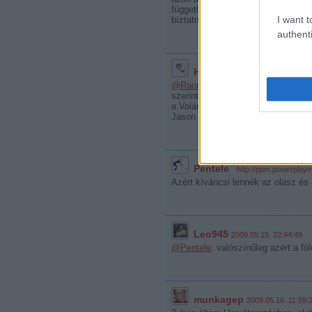
függetlenül még így is kijöhetünk 
I want t
bíztatnak).
authenti
Horiko
2009.05.15. 19:46:50
@Raon
: igazad van, szerintem is
szerintem nagy küzdő szimpatikus 
a Volánnak.
Jason sajnálom én is, a mentlitása
Pentele
·
http://ppm.powerplay
Azért kíváncsi lennék az olasz és 
Leo945
2009.05.15. 22:44:49
@Pentele
: valószínűleg azért a föl
munkagep
2009.05.16. 11:59: