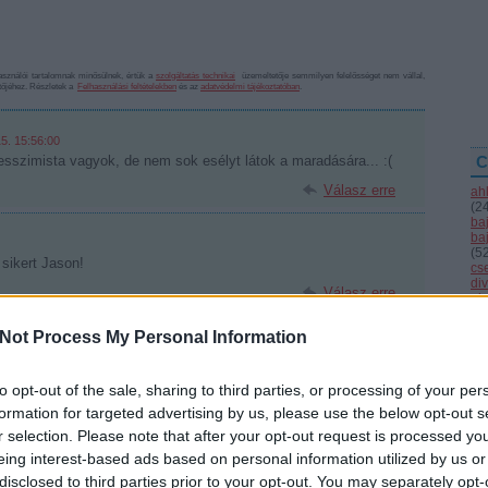
sználói tartalomnak minősülnek, értük a
szolgáltatás technikai
üzemeltetője semmilyen felelősséget nem vállal,
ztőjéhez. Részletek a
Felhasználási feltételekben
és az
adatvédelmi tájékoztatóban
.
5. 15:56:00
esszimista vagyok, de nem sok esélyt látok a maradására... :(
C
Válasz erre
ah
(
2
ba
ba
(
5
 sikert Jason!
cs
div
Válasz erre
eb
(
4
fe
Not Process My Personal Information
fe
(
1
fr
to opt-out of the sale, sharing to third parties, or processing of your per
hár
! Szívesen láttam volna még egy-két évig Fehérváron! De hát ez
ho
formation for targeted advertising by us, please use the below opt-out s
ifj
r selection. Please note that after your opt-out request is processed y
(
4
(
5
eing interest-based ads based on personal information utilized by us or
(
2
Válasz erre
disclosed to third parties prior to your opt-out. You may separately opt-
kö