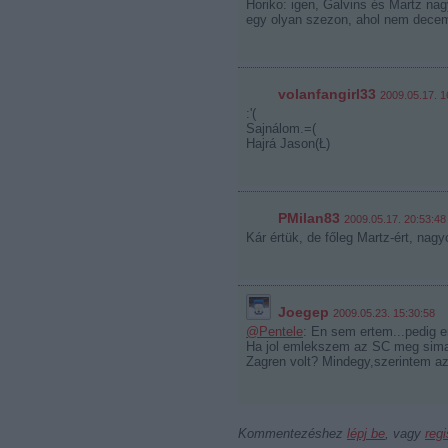
Horiko: igen, Galvins és Martz nagy
egy olyan szezon, ahol nem decemb
volanfangirl33
2009.05.17. 1
:'(
Sajnálom.=(
Hajrá Jason(Ł)
PMilan83
2009.05.17. 20:53:48
Kár értük, de főleg Martz-ért, nagy
Joegep
2009.05.23. 15:30:58
@Pentele
: En sem ertem...pedig 
Ha jol emlekszem az SC meg sima
Zagren volt? Mindegy,szerintem az 
Kommentezéshez
lépj be
, vagy
regi