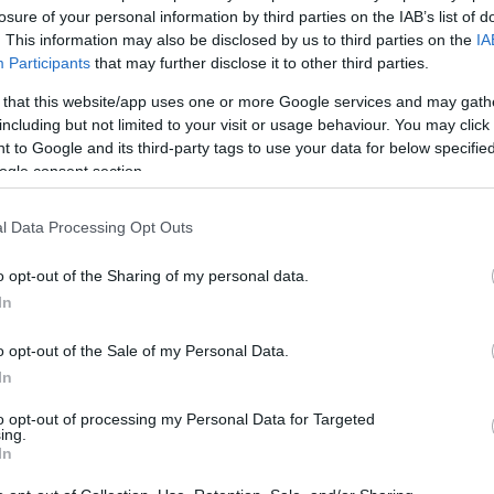
la
losure of your personal information by third parties on the IAB’s list of
ma
. This information may also be disclosed by us to third parties on the
IA
mi
5. 16:44:12
nat
Participants
that may further disclose it to other third parties.
áltunk, hogy úgy néz ki marad, hozza a családot stb... Tényleg
(
1
1
(
 that this website/app uses one or more Google services and may gath
ol
Válasz erre
se
including but not limited to your visit or usage behaviour. You may click 
(
4
 to Google and its third-party tags to use your data for below specifi
(
3
cs
ogle consent section.
st
sv
sz
Válasz erre
(
1
l Data Processing Opt Outs
th
uk
anager.com/hu/online-jegkorong-menedzser-jatek.html
2009.05.15. 17:19:04
vál
o opt-out of the Sharing of my personal data.
vb
In
vi
Válasz erre
Cí
o opt-out of the Sale of my Personal Data.
F
In
eas Byströmöt és Nathan Martzot mindenképp szeretnénk
k, ha már az új edző döntene” – mondta a szakosztály-igazgató.
to opt-out of processing my Personal Data for Targeted
ing.
Válasz erre
In