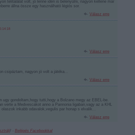
on telitalálat volt, jó lenne idén is belenyúlni, nagyon kellene már
erre állna össze egy használható légiós sor.
Válasz erre
6:14:18
Válasz erre
on csipáztam, nagyon jó volt a játéka...
Válasz erre
en ugy gondoltam,hogy tutti,hogy a Bolzano megy az EBEL-be.
n verte a Medvescakot anno a Pannonia ligaban,vagy az a KHL
olaszok inkabb odavalok,vegulis par honap s elvalik...
Válasz erre
sztrálj
! ‐
Belépés Facebookkal